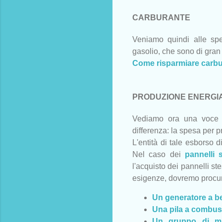
CARBURANTE
Veniamo quindi alle spe
gasolio, che sono di gran l
Come risparmiare carbu
PRODUZIONE ENERGIA
Vediamo ora una voce d
differenza: la spesa per p
L'entità di tale esborso 
Nel caso dei
pannelli s
l'acquisto dei pannelli st
esigenze, dovremo procura
Un generatore a be
Una pila a combust
Un gruppo di ma