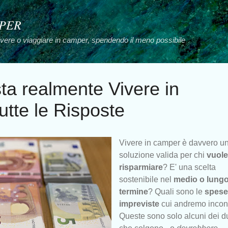
Passa ai contenuti principali
MPER
vivere o viaggiare in camper, spendendo il meno possibile
ta realmente Vivere in
tte le Risposte
Vivere in camper è davvero u
soluzione valida per chi
vuole
risparmiare
? E' una scelta
sostenibile nel
medio o lung
termine
? Quali sono le
spese
impreviste
cui andremo incon
Queste sono solo alcuni dei d