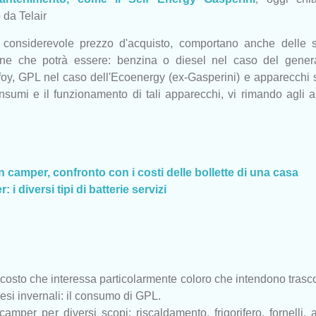
 da Telair
al considerevole prezzo d'acquisto, comportano anche delle 
ione che potrà essere: benzina o diesel nel caso del genera
oy, GPL nel caso dell'Ecoenergy (ex-Gasperini) e apparecchi s
sumi e il funzionamento di tali apparecchi, vi rimando agli ar
camper, confronto con i costi delle bollette di una casa
: i diversi tipi di batterie servizi
osto che interessa particolarmente coloro che intendono trasc
esi invernali: il consumo di GPL.
 camper per diversi scopi: riscaldamento, frigorifero, fornelli,