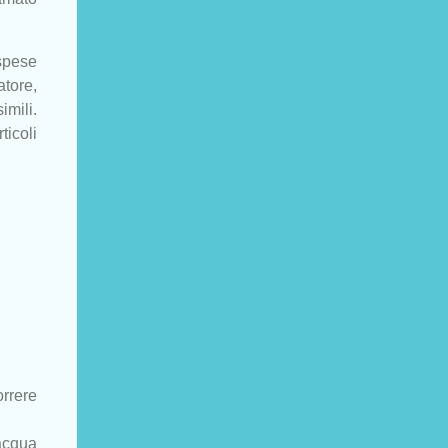
spese
tore,
imili.
ticoli
orrere
 acqua