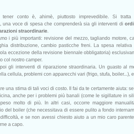
tener conto è, ahimè, piuttosto imprevedibile. Si tratta 
 una voce di spesa che comprenderà sia gli interventi di
ordi
arazioni straordinarie
.
amo i più importanti: revisione del mezzo, tagliando motore, 
hia distribuzione, cambio pasticche freni. La spesa relativa 
 sola eccezione della revisione biennale obbligatoria) esclusiv
o col nostro camper.
oi gli interventi di riparazione straordinaria. Un guasto al m
lla cellula, problemi con apparecchi vari (frigo, stufa, boiler...), 
re una stima di tali voci di costo. Il fai da te certamente aiuta: se
icina, anche per i problemi più banali (come le sigillature in si
speso molto di più. In altri casi, occorre maggiore manualit
 del boiler (che necessitava di essere pulito a fondo interna
ifficoltà, e se non avessi chiesto aiuto a un mio caro parent
irne a capo.