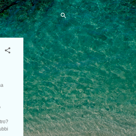
na
o
tro?
ubbi