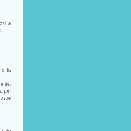
zzi a
:
re la
rente.
a per
nostre
amato