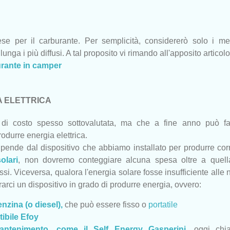
se per il carburante. Per semplicità, considererò solo i me
unga i più diffusi. A tal proposito vi rimando all'apposito articolo
rante in camper
 ELETTRICA
i costo spesso sottovalutata, ma che a fine anno può fa
rodurre energia elettrica.
dipende dal dispositivo che abbiamo installato per produrre cor
olari
, non dovremo conteggiare alcuna spesa oltre a quell
essi. Viceversa, qualora l'energia solare fosse insufficiente alle 
rci un dispositivo in grado di produrre energia, ovvero:
nzina (o diesel),
che può essere fisso o
portatile
ibile Efoy
ntenimento, come il Self Energy Gasperini
,
oggi chi