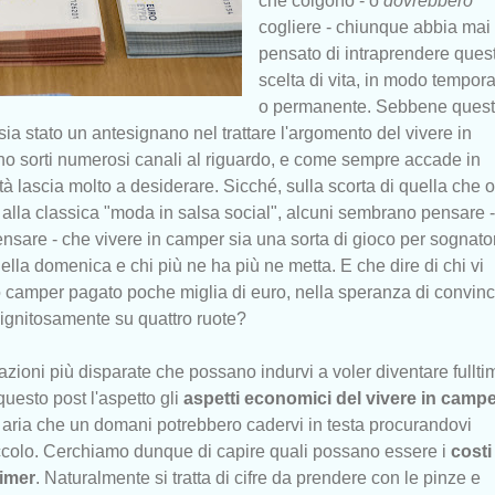
che colgono - o
dovrebbero
cogliere - chiunque abbia mai
pensato di intraprendere ques
scelta di vita, in modo tempor
o permanente. Sebbene ques
 sia stato un antesignano nel trattare l'argomento del vivere in
no sorti numerosi canali al riguardo, e come sempre accade in
ità lascia molto a desiderare. Sicché, sulla scorta di quella che 
alla classica "moda in salsa social", alcuni sembrano pensare -
nsare - che vivere in camper sia una sorta di gioco per sognator
 della domenica e chi più ne ha più ne metta. E che dire di chi vi
o camper pagato poche miglia di euro, nella speranza di convinc
dignitosamente su quattro ruote?
zioni più disparate che possano indurvi a voler diventare fullti
uesto post l'aspetto gli
aspetti economici del vivere in camp
in aria che un domani potrebbero cadervi in testa procurandovi
ccolo. Cerchiamo dunque di capire quali possano essere i
costi
timer
. Naturalmente si tratta di cifre da prendere con le pinze e