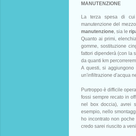
MANUTENZIONE
La terza spesa di cui 
manutenzione del mezzo,
manutenzione
, sia le
rip
Quanto ai primi, elenchi
gomme, sostituzione cing
fattori dipenderà (con la
da quanti km percorrerem
A questi, si aggiungono p
un'infiltrazione d'acqua ne
Purtroppo è difficile opera
fossi sempre recato in off
nel box doccia), avrei 
esempio, nello smontaggio
ho incontrato non poche d
credo sarei riuscito a ven