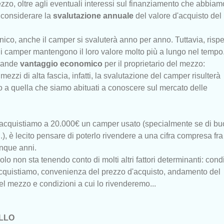
ezzo, oltre agli eventuali interessi sul finanziamento che abbiam
 considerare la
svalutazione annuale
del valore d'acquisto del
, anche il camper si svaluterà anno per anno. Tuttavia, rispet
 i camper mantengono il loro valore molto più a lungo nel tempo
grande
vantaggio economico
per il proprietario del mezzo:
mezzi di alta fascia, infatti, la svalutazione del camper risulterà
 a quella che siamo abituati a conoscere sul mercato delle
 acquistiamo a 20.000€ un camper usato (specialmente se di b
), è lecito pensare di poterlo rivendere a una cifra compresa fra 
inque anni.
o non sta tenendo conto di molti altri fattori determinanti: cond
cquistiamo, convenienza del prezzo d'acquisto, andamento del
l mezzo e condizioni a cui lo rivenderemo...
LLO