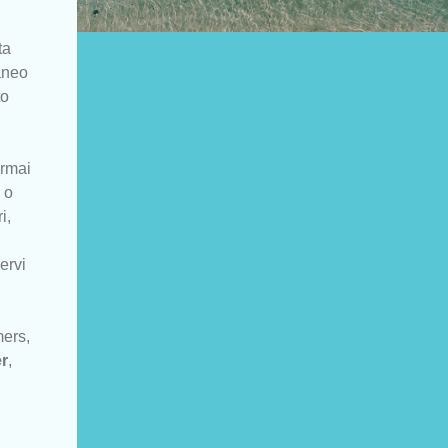
ta
aneo
to
ormai
 o
i,
ervi
mers,
er
,