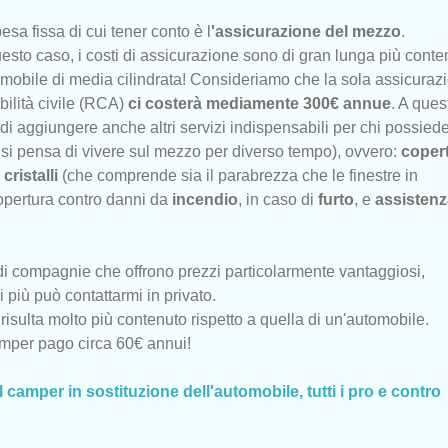
sa fissa di cui tener conto è l
'assicurazione del mezzo
.
esto caso, i costi di assicurazione sono di gran lunga più conte
utomobile di media cilindrata! Consideriamo che la sola assicuraz
bilità civile (RCA)
ci costerà mediamente 300€ annue
. A ques
di aggiungere anche altri servizi indispensabili per chi possied
si pensa di vivere sul mezzo per diverso tempo), ovvero:
coper
cristalli
(che comprende sia il parabrezza che le finestre in
opertura contro danni da
incendio
, in caso di
furto
, e
assistenz
o di compagnie che offrono prezzi particolarmente vantaggiosi,
 più può contattarmi in privato.
risulta molto più contenuto rispetto a quella di un'automobile.
amper pago circa 60€ annui!
il camper in sostituzione dell'automobile, tutti i pro e contro