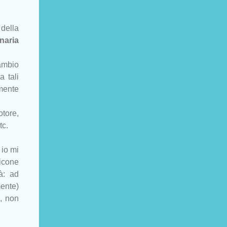
della
naria
cambio
a tali
amente
otore,
etc.
 io mi
licone
à: ad
mente)
e, non