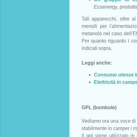
Ecoenergy, prodotto
Tali apparecchi, oltre 
mensili per l'alimentaz
metanolo nel caso dell'Ef
Per quanto riguardo i con
indicati sopra.
Leggi anche:
Consumo utenze in 
Elettricità in camper
GPL (bombole)
Vediamo ora una voce di c
stabilmente in camper i m
Il gpl viene utilizzato in