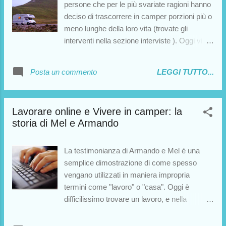
persone che per le più svariate ragioni hanno
deciso di trascorrere in camper porzioni più o
meno lunghe della loro vita (trovate gli
interventi nella sezione interviste ). Oggi vi
propongo invece un'intervista rivolta a me.
Valerio Lo Monaco, Direttore Responsabile
Posta un commento
LEGGI TUTTO...
della testata online "Il Ribelle", mi ha
sottoposto una serie di domande mirate a
tracciare un profilo della mia esperienza, dagli
Lavorare online e Vivere in camper: la
aspetti generali fino ai minimi dettagli . Il
storia di Mel e Armando
risultato è un articolo scritto con rara
professionalità, che certo soddisferà
chiunque voglia saperne di più sulle
La testimonianza di Armando e Mel è una
motivazioni che mi hanno spinto a voler
semplice dimostrazione di come spesso
trascorrere parte della mia vita su quattro
vengano utilizzati in maniera impropria
ruote. Per ulteriori approfondimenti, vi ricordo
termini come "lavoro" o "casa". Oggi è
che potete acquistare a meno di 1€ il mio
difficilissimo trovare un lavoro, e nella
eBook "Casa mia: quattro anni su quattro
maggior parte dei casi il lavoro trovato sarà
ruote" , disponibile anche in versione
lontano dalle nostre aspettative. Mel e