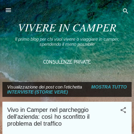
Passa ai contenuti principali
VIVERE IN CAMPER
Il primo blog per chi vuol vivere o viaggiare in camper,
spendendo il meno possibile
CONSULENZE PRIVATE
CHI SONO E LA MIA SCELTA
ALTRO…
Visualizzazione dei post con l'etichetta
I MIEI LIBRI
MOSTRA TUTTO
P
INTERVISTE (STORIE VERE)
o
s
Vivo in Camper nel parcheggio
t
dell'azienda: così ho sconfitto il
problema del traffico