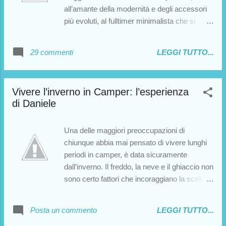
all’amante della modernità e degli accessori
più evoluti, al fulltimer minimalista che si
adatta a vivere per lunghi periodi sfruttando
solo le funzioni più elementari del camper.
29 commenti
LEGGI TUTTO...
Tuttavia, quale che sia il nostro “camper-
style”, è indubbio che la vita in camper,
specie se protratta per periodi piuttosto
Vivere l’inverno in Camper: l’esperienza
lunghi, comporti una serie di disagi che solo i
di Daniele
camper più accessoriati sono in grado di
eliminare. Luigi è un camperista esperto, che
ci offre molte opinioni sull’argomento della
Una delle maggiori preoccupazioni di
vita da fulltimer, preziosi consigli, e
chiunque abbia mai pensato di vivere lunghi
soprattutto una vasta panoramica di
periodi in camper, è data sicuramente
accessori da installare sul mezzo, utilissimi
dall’inverno. Il freddo, la neve e il ghiaccio non
per chiunque ami la vita su quattro ruote.
sono certo fattori che incoraggiano la scelta
di vivere in camper. Ma a tutto c’è rimedio.
Ho scritto a a tal proposito diversi articoli (per
Posta un commento
LEGGI TUTTO...
poterli visionare tutti è sufficiente scrivere la