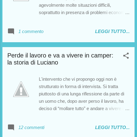
agevolmente molte situazioni difficili,
soprattutto in presenza di problemi economici
e/o lavorativi . Mauro ci parla della sua scelta
di vivere in camper, dovuta principalmente
1 commento
LEGGI TUTTO...
alla sua attività lavorativa itinerante e
all'impossibilità di trovare una dimora fissa in
Sardegna, la sua terra, a causa degli affitti
Perde il lavoro e va a vivere in camper:
estivi dedicati esclusivamente ai turisti.
la storia di Luciano
Buona lettura!
L'intervento che vi propongo oggi non è
strutturato in forma di intervista. Si tratta
piuttosto di una lunga riflessione da parte di
un uomo che, dopo aver perso il lavoro, ha
deciso di “mollare tutto” e andare a vivere in
camper. Ognuno potrà condividere o meno le
opinioni di Luciano, ma al di là delle possibili
12 commenti
LEGGI TUTTO...
critiche o apprezzamenti riguardo i concetti