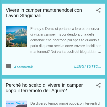
tutte le persone che hanno scelto la vita in
camper? V...
Vivere in camper mantenendosi con
Lavori Stagionali
Francy e Denis ci portano la loro esperienza
di vita in camper, rispondendo a una delle
domande che ricorrono più spesso quando si
parla di questa scelta: dove trovare i soldi per
mantenersi? Nei vari articoli del blog abbiamo
provato a rispondere in vari modi. Anche nella
sezione interviste è possibile farsi un'idea.
2 commenti
LEGGI TUTTO...
Oggi parliamo di una delle modalità di
guadagno che di certo meglio si associano
alla vita in camper: i lavori stagionali. Cedo
Perché ho scelto di vivere in camper
subito la parola a Francy e Denis, che ci
dopo il terremoto dell'Aquila?
raccontano la loro esperienza e forniscono
molte informazioni utili riguardo la ricerca di
lavori stagionali .
Da diverso tempo ormai pubblico interventi di