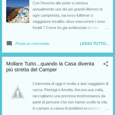
Con l'inverno alle porte si rinnova
annualmente uno dei più grandi dilemmi di
ogni camperista, sia esso fulttimer o
viaggiatore incallito: dove trascorrerò i mesi
freddi ? Come ho già evidenziato in vari
articoli del blog, le rigide temperature invernali
possono causare svariati disagi alla vita in
Posta un commento
LEGGI TUTTO...
camper, la maggior parte dei quali superabili
se si decide di svernare in luoghi dove la
temperatura è più mite. Oggi vi presento
Mollare Tutto...quando la Casa diventa
l'intervista a Massimo, che ci parla in modo
più stretta del Camper
approfondito della Grecia , una meta che
unisce temperature miti, panorami
eccezionali e grande offerta culturale. Buona
L’intervista di oggi è rivolta a due viaggiatori di
lettura!
razza: Pierluigi e Amelia. Ancora una volta,
raccogliamo una preziosa testimonianza da
parte di persone che non hanno scelto la vita
in camper a causa di problemi economici, ma
per puro desiderio di rompere gli schemi e