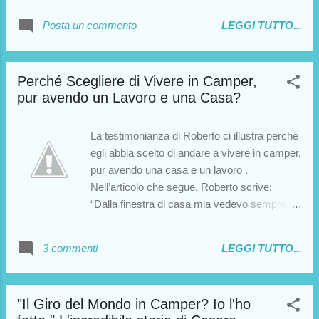
cambiare radicalmente vita . Mi fermo qui: le
Posta un commento
LEGGI TUTTO...
parole di Pierluigi sono quanto mai chiare
nell’illustrare come non esista alcuna
possibilità di soffocare desideri autentici
Perché Scegliere di Vivere in Camper,
come quelli che l’hanno portato a mollare
pur avendo un Lavoro e una Casa?
tutto per iniziare una nuova vita su quattro
ruote . Buona lettura!
La testimonianza di Roberto ci illustra perché
egli abbia scelto di andare a vivere in camper,
pur avendo una casa e un lavoro .
Nell’articolo che segue, Roberto scrive:
“Dalla finestra di casa mia vedevo sempre la
stesa scena: una finestra, il muro e l'albero
della casa di fronte, erano gli stessi che
3 commenti
LEGGI TUTTO...
vedevo da circa 30 anni, ma quando mi resi
conto che li avrei rivisti anche il giorno dopo, il
giorno dopo ancora e anche quello dopo, mi
"Il Giro del Mondo in Camper? Io l'ho
prese una sorta di agitazione, dovevo