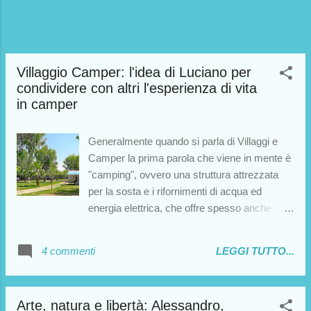
Villaggio Camper: l'idea di Luciano per
condividere con altri l'esperienza di vita
in camper
Generalmente quando si parla di Villaggi e
Camper la prima parola che viene in mente è
"camping", ovvero una struttura attrezzata
per la sosta e i rifornimenti di acqua ed
energia elettrica, che offre spesso anche
numerosi servizi supplementari (internet,
docce...). L'idea di Luciano rappresenta una
4 commenti
LEGGI TUTTO...
consistente evoluzione del concetto di
camping. Il suo progetto prevede la
realizzazione di un " Villaggio Camper" ,
Arte, natura e libertà: Alessandro,
ovvero un'area deputata alla condivisione di