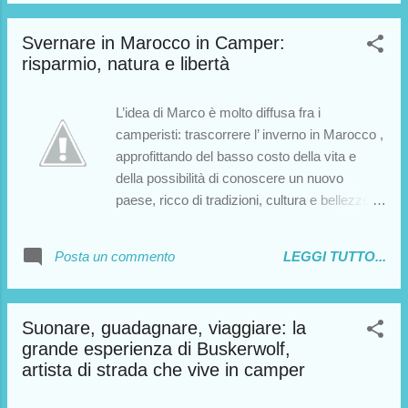
da lui espressi, per quanto mi riguarda, non
posso che ammirare il suo coraggio e il suo
Svernare in Marocco in Camper:
spirito di adattamento. Buona lettura.
risparmio, natura e libertà
L’idea di Marco è molto diffusa fra i
camperisti: trascorrere l’ inverno in Marocco ,
approfittando del basso costo della vita e
della possibilità di conoscere un nuovo
paese, ricco di tradizioni, cultura e bellezze
naturali. In questa intervista, Marco ci
racconta la sua esperienza, fornendo utili
Posta un commento
LEGGI TUTTO...
dettagli per chiunque stia pensando di imitare
la sua scelta. Sul blog trovate altri interventi
da parte di camperisti che hanno trascorso
Suonare, guadagnare, viaggiare: la
molto tempo in Marocco, a confermare il
grande esperienza di Buskerwolf,
notevole interesse che questo paese suscita
artista di strada che vive in camper
negli amanti dei viaggi su quattro ruote. A voi
l’intervista…