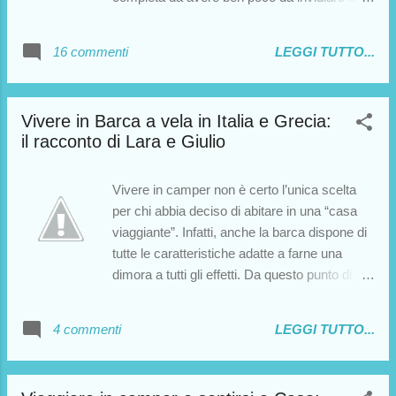
una casa. Ovviamente, non mi sono fatto
scappare l’occasione di intervistarlo! Flavio si
16 commenti
LEGGI TUTTO...
è dimostrato molto disponibile e mi ha
mandato anche delle foto. E pensate che ho
dovuto tagliare molti dettagli tecnici per poter
Vivere in Barca a vela in Italia e Grecia:
rendere l’articolo fruibile anche ai meno
il racconto di Lara e Giulio
esperti. Esperienze come quella di Flavio
dimostrano che spesso, quando si vuole
davvero raggiungere un risultato, non ci sono
Vivere in camper non è certo l’unica scelta
limiti che tengano. Buona lettura.
per chi abbia deciso di abitare in una “casa
viaggiante”. Infatti, anche la barca dispone di
tutte le caratteristiche adatte a farne una
dimora a tutti gli effetti. Da questo punto di
vista, potremmo considerare barche e
camper come due cugini: entrambi i mezzi
4 commenti
LEGGI TUTTO...
permettono di viaggiare in piena autonomia, e
di trascorrere a bordo periodi più o meno
lunghi della nostra vita. Pertanto, vi propongo