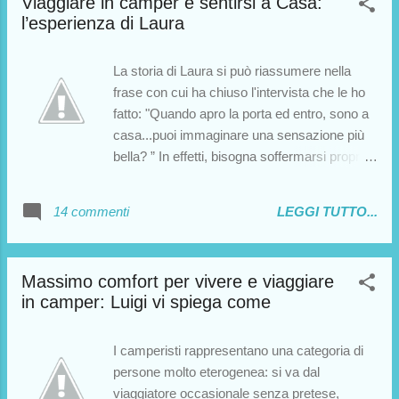
Viaggiare in camper e sentirsi a Casa:
oggi l’esperienza di Lara e Giulio: due
l’esperienza di Laura
viaggiatori che vivono ormai da diverso
tempo sulla loro barca. Buona lettura!
La storia di Laura si può riassumere nella
frase con cui ha chiuso l'intervista che le ho
fatto: "Quando apro la porta ed entro, sono a
casa...puoi immaginare una sensazione più
bella? ” In effetti, bisogna soffermarsi proprio
su questo concetto: la casa è ben più di un
insieme di mattoni. Sentirsi "a casa", sereni,
14 commenti
LEGGI TUTTO...
liberi e indipendenti, come è giusto che
ognuno si senta, è cosa ben diversa
dall'avere necessariamente quattro mura di
Massimo comfort per vivere e viaggiare
cemento attorno. Ci si può sentire "a casa"
in camper: Luigi vi spiega come
anche in camper. In questi tempi di crisi, anzi,
oserei dire che molti potrebbero sentirsi "a
casa" soltanto in camper. Vi lascio
I camperisti rappresentano una categoria di
all'intervista, buona lettura e buon Natale a
persone molto eterogenea: si va dal
tutti!
viaggiatore occasionale senza pretese,