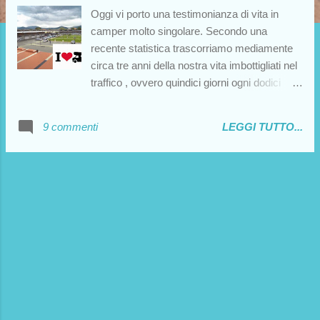
Oggi vi porto una testimonianza di vita in
camper molto singolare. Secondo una
recente statistica trascorriamo mediamente
circa tre anni della nostra vita imbottigliati nel
traffico , ovvero quindici giorni ogni dodici
mesi e settantacinque minuti ogni 24 ore.
Numeri da capogiro, che inducono a riflettere
9 commenti
LEGGI TUTTO...
su quanto tempo sprechiamo in un'attività
passiva, che non ci porta alcun vantaggio,
ma solo stress mentale e disagio fisico.
Mattia, autore del seguente intervento, ha
deciso di mettere un bel cartello di “stop” a
tutto ciò, recidendo il problema in un modo
forse poco ortodosso, ma molto efficace,
anche se purtroppo non tutti hanno la
possibilità (o la volontà) di applicare una
soluzione di questo tipo. Vi lascio al suo
breve intervento, buona lettura!