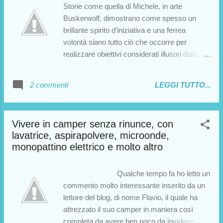
Storie come quella di Michele, in arte
Buskerwolf, dimostrano come spesso un
brillante spirito d’iniziativa e una ferrea
volontà siano tutto ciò che occorre per
realizzare obiettivi considerati illusori dalla
maggior parte delle persone. Michele vive
costantemente in camper e si muove in varie
2 commenti
LEGGI TUTTO...
città d’Italia e d’Europa, dove svolge l’attività
di “busker”, ovvero artista di strada: con la
sua chitarra, propone cover di nomi famosi
Vivere in camper senza rinunce, con
quali Beatles, Pink Floyd, Rem, Coldplay etc.
lavatrice, aspirapolvere, microonde,
E con ottimi guadagni. Impossibile? A voi
monopattino elettrico e molto altro
l’intervista…
Qualche tempo fa ho letto un
commento molto interessante inserito da un
lettore del blog, di nome Flavio, il quale ha
attrezzato il suo camper in maniera così
completa da avere ben poco da invidiare a