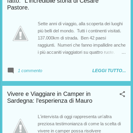
fatto." L'incredibile storia di Cesare
cambiare quella situazione […]”. Credo che,
Pastore.
come anticipazione, sia abbastanza
eloquente. Non mi resta che lasciarvi alla
lettura di questa splendida storia di vita, e
Sette anni di viaggio, alla scoperta dei luoghi
ringraziare Roberto per averci reso partecipi.
più belli del mondo. Tutti i continenti visitati.
137.000km di strada. Ben 42 paesi
raggiunti. Numeri che fanno impallidire anche
i più accaniti viaggiatori su quattro ruote.
Cesare Pastore e sua moglie hanno fatto
tutto questo, in camper. Impossibile? Ho
1 commento
LEGGI TUTTO...
chiesto a Cesare di raccontarci com'è
andata...ed ecco a voi l'intervista. 1)
Benvenuto Cesare. E' un vero onore per me
Vivere e Viaggiare in Camper in
poter oggi raccogliere la tua testimonianza.
Sardegna: l’esperienza di Mauro
La prima domanda che viene da porsi è:
quale motivazione può spingere due persone
non più giovanissime a compiere una tale
L'intervista di oggi rappresenta un'altra
impresa?
preziosa testimonianza di come la scelta di
vivere in camper possa risolvere