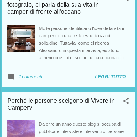
fotografo, ci parla della sua vita in
attività sociali, lavoro e svago, condivisa da
camper di fronte all'oceano
camperisti che hanno deciso di vivere in
camper per periodi più o meno lunghi . Il
progetto è illustrato a grandi linee nell'articolo
Molte persone identificano l'idea della vita in
che segue: chiunque fosse interessato a
camper con una triste esperienza di
questa inziativa dalle grandi potenzialità può
solitudine. Tuttavia, come ci ricorda
contattare direttamente Luciano al numero di
Alessandro in questa intervista, esistono
telefono presente in fondo al post. Buona
almeno due tipi di solitudine: una buona e una
lettura!
cattiva. Alessandro, fotografo professionista,
ha deciso di comprare un camper per poter
2 commenti
LEGGI TUTTO...
vivere a stretto contatto con il soggetto
principe dei suoi lavori: l'oceano. In questo
caso, la solitudine ha assunto un ruolo
Perché le persone scelgono di Vivere in
catartico, stimolante, prezioso. Alessandro
Camper?
posteggia il camper in spiagge desolate,
osserva il mare, lavora alle sue fotografie.
"Tutto ciò è meglio di un Hotel a 5 stelle!"
Da oltre un anno questo blog si occupa di
afferma compiaciuto. Non credo occorra
pubblicare interviste e interventi di persone