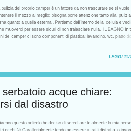
pulizia del proprio camper è un fattore da non trascurare se si vuole
tenere il mezzo al meglio: bisogna porre attenzione tanto alla pulizia
erna quanto a quella esterna . Partiamo dall'interno della cellula e ve
e muoverci per essere sicuri di non tralasciare nulla. IL BAGNO In tut
ni dei camper ci sono componenti di plastica: lavandino, wc, piatto do
. Evitiamo quindi di adoperare prodotti particolarmente aggressivi (gli 
esempio), rischiamo di fare danni che possono risultare permanenti. 
LEGGI TUT
utilizzare varichina o candeggina poiché, anche se dicono abbiano il p
far tornare bianca la plastica ingiallita, rischiano di rovinare le guarnizio
go periodo. Preferibile usare il lisoformio, detergente disinfettante, o an
plice sapone neutro. LA CUCINA In cucina troviamo invece superfici
iaio inox (lavello e piano cottura). Come in casa, dobbiamo evitare di
 serbatoio acque chiare:
perare materiali abrasivi. Per ...
si dal disastro
ivendo questo articolo ho deciso di screditare totalmente la mia perso
tri occhi 😛 Caratterialmente tendo ad essere a tratti distratta, o invor