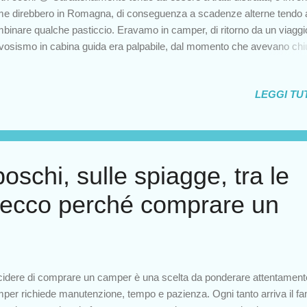
e direbbero in Romagna, di conseguenza a scadenze alterne tendo 
binare qualche pasticcio. Eravamo in camper, di ritorno da un viaggio
vosismo in cabina guida era palpabile, dal momento che avevano ch
 lavori la strada principale che avrebbe dovuto portarci a casa. Ness
naletica che indicasse quale percorso alternativo si dovesse seguire, 
LEGGI TUT
igatore si ostinava a farci girare in tondo e la stanchezza del viaggio
tava ad affrontare la situazione con il giusto atteggiamento. A furia di g
ano abbiamo deciso di fare rifornimento per essere sicuri di arrivare a
a. Chi di voi ha già capito cosa vi sto raccontando? Riccardo era sta
essato, chiede a me di scendere e mettere il carburante. Risalgo al p
oschi, sulle spiagge, tra le
seggero e vedo che ha un'espressione perplessa. "Cos'era ...
ecco perché comprare un
idere di comprare un camper è una scelta da ponderare attentamente
per richiede manutenzione, tempo e pazienza. Ogni tanto arriva il f