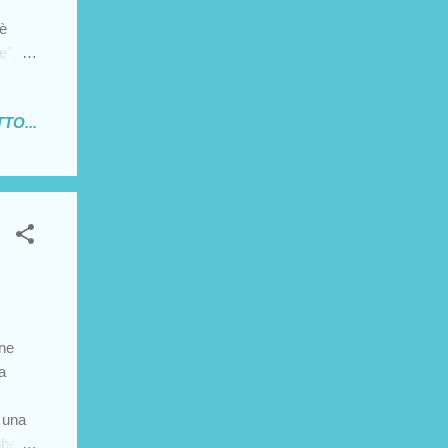
 è
e". E'
ta che
ta ad
TO...
i
i modi
a e la
ata i
one
a
 una
bbe