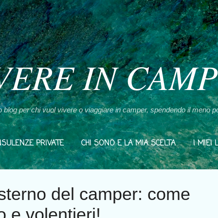
Passa ai contenuti principali
VERE IN CAM
mo blog per chi vuol vivere o viaggiare in camper, spendendo il meno po
SULENZE PRIVATE
CHI SONO E LA MIA SCELTA
I MIEI 
sterno del camper: come
 e volentieri!