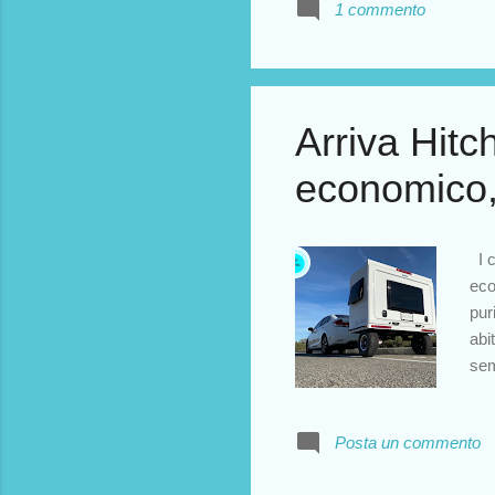
1 commento
qua
spi
str
una
ric
Arriva Hitc
è c
economico, 
I c
eco
pur
abi
sem
se 
un'
Posta un commento
Hit
pos