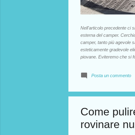
Nell'articolo precedente ci s
esterna del camper. Cerchi
camper, tanto più agevole sa
esteticamente gradevole eli
piovane. Eviteremo che si f
Armatevi di tempo e buona 
non abbiate a disposizione 
Posta un commento
con bastone telescopico Per
attenzione a non mandare l'a
autolavaggi che abbiamo in cit
Come pulir
rovinare nu