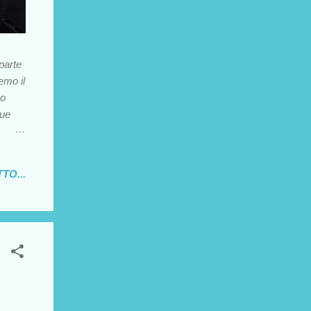
 parte
emo il
zo
que
 caso
lone
TO...
ciamo