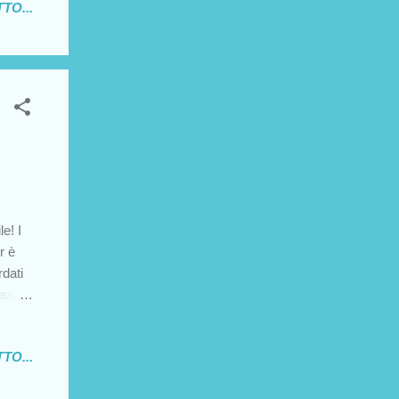
TO...
ca
are
 A noi
..
e! I
r è
rdati
issà
o
TO...
ia al