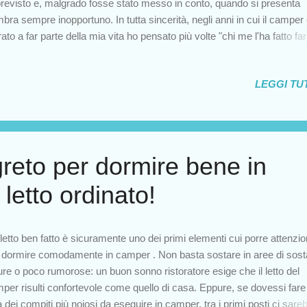
revisto e, malgrado fosse stato messo in conto, quando si presenta
bra sempre inopportuno. In tutta sincerità, negli anni in cui il camper
rato a far parte della mia vita ho pensato più volte "chi me l'ha fatto far
itato anche a voi? Scommetto di non essere l'unica, eppure, ogni vol
nza questo pensiero negativo, rammento con chiarezza cosa mi por
LEGGI TUT
re questa scatoletta poggiata su quattro ruote. La libertà e il senso d
artenenza al luogo che si visita sono impossibili da assaporare in altr
ome avrei mai potuto provare quel senso di tranquillità nei boschi del
entino, in Toscana? Avevamo parcheggiato, stavo preparando la cen
e del giorno si faceva via via più fioca. Dalle finestre guardavo affascin
greto per dormire bene in
umentali alberi che popolano il bosco casentinese. ...
letto ordinato!
letto ben fatto è sicuramente uno dei primi elementi cui porre attenzi
 dormire comodamente in camper . Non basta sostare in aree di sost
ure o poco rumorose: un buon sonno ristoratore esige che il letto del
per risulti confortevole come quello di casa. Eppure, se dovessi fare
ta dei compiti più noiosi da eseguire in camper, tra i primi posti ci sare