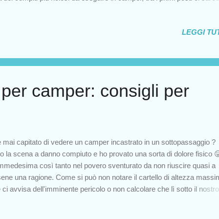
za dubbio il rifacimento del letto. Siete stupiti o anche voi affrontate 
untamento con mal di pancia e sconfitti già in partenza? Se ci pensat
LEGGI TUT
are i letti di casa è una passeggiata: basta prenderci un po' la mano e
sciamo a emulare Cenerentola con i suoi uccellini. Un balletto, una
ticchiata, lanciamo in aria lenzuola e coperte e puf...tutto al posto gius
 che non si dica! In camper la scena cambia, da Cenerentola si pas
ard mani di forbici. Non conto più le volte che ho scorticato le nocch
per camper: consigli per
le dita per cercare di rimboccare la biancheria nel migliore dei modi. La 
è mai capitato di vedere un camper incastrato in un sottopassaggio ?
to la scena a danno compiuto e ho provato una sorta di dolore fisico 
immedesima così tanto nel povero sventurato da non riuscire quasi a
sene una ragione. Come si può non notare il cartello di altezza mass
 ci avvisa dell'imminente pericolo o non calcolare che lì sotto il nostro
zo non potrà mai passare? In realtà mi è capitato di vedere anche fu
amion in difficoltà: di fatto queste situazioni si verificano meno rarame