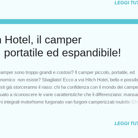
LEGGI TUT
nto pensiamo. Come si può evitare di trovarsi in circostanze così
acevoli? Certamente non distrarsi e prestare attenzione alla segnaleti
adale è un buon punto di partenza. Anche se spesso capita di imbocc
 strada e accorgersi del cartello quando è ormai troppo tardi, bisogna
orrere sempre a manovre di emergenza per tirarsi fuori da tali impicci.
h Hotel, il camper
apitato in Inghilterra, entrando in una stradina ci accorgiamo del cartel.
portatile ed espandibile!
amper sono troppo grandi e costosi? Il camper piccolo, portatile, ed
nomico non esiste? Sbagliato! Ecco a voi Hitch Hotel, bello e possibil
isti già storceranno il naso: chi ha confidenza con il mondo dei campe
tuato a riconoscere le varie caratteristiche che li differenziano: mansa
i integrali motorhome furgonato van furgoni camperizzati roulotte Ch
qualcuno tra voi conosce la novità che sto per mostrarvi. Tre anni fa
azienda californiana ha ideato una nuova tipologia di camper chiamat
LEGGI TUT
ch Hotel, il più economico al mondo . Certo, non so fino a che punto si
sa realmente definire camper: parliamo di un rimorchio che si agganc