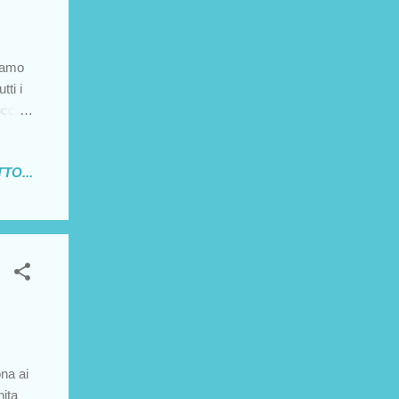
diamo
ti i
ccia,
acidi
Evito
TO...
otere
ni nel
che il
 in
na ai
nita