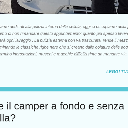
iamo dedicati alla pulizia interna della cellula, oggi ci occupiamo della
amo di non rimandare questo appuntamento: quanto più spesso laver
rà ogni lavaggio . La pulizia esterna non va trascurata, rende il mez
minando le classiche righe nere che si creano dalle colature delle ac
ormino incrostazioni, muschi e macchie difficilissime da mandare via.
pazienza! Avremo bisogno di spugne grandi e morbide secchio, nel
un rubinetto e un tubo detergenti delicati o sapone neutro uno spazzo
LEGGI TUT
 prima cosa assicuriamoci di aver chiuso le finestre e gli oblò e fac
cqua nelle grate del frigorifero e del boiler. Noi andiamo in uno degli
tà: ha la particolarità di poter salire su una ra...
e il camper a fondo e senza
lla?