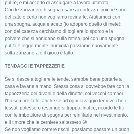
pulire, e mi accerto di asciugare a lavoro ultimato.
Con le zanzariere bisogna usare accortezza, poiché sono
delicate e certo non vogliamo rovinarle. Aiutiamoci con
una spugna, acqua e aceto (io adopero quello di mele):
con delicatezza cerchiamo di togliere lo sporco e la
polvere che si annidano sulla retina, poi con una spugna
pulita e leggermente inumidita passiamo nuovamente
sulla zanzariera e il gioco è fatto.
TENDAGGI E TAPPEZZERIE
Se si riesce a togliere le tende, sarebbe bene portarle a
casa e lavarle a mano. Stessa cosa si dovrebbe fare con la
tappezzeria dei divani e della dinette: coi vecchi camper
l'ho sempre fatto, anche se ad ogni lavaggio temevo che i
tessuti potessero restringersi troppo. Inoltre, ricordo le liti
con le imbottiture di spugna per reinfilarle nel rivestimento,
e il timore che le cerniere saltassero 😛.
Se non vogliamo correre rischi, possiamo passare un buon