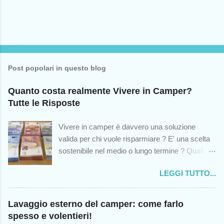
Post popolari in questo blog
Quanto costa realmente Vivere in Camper?
Tutte le Risposte
Vivere in camper è davvero una soluzione
valida per chi vuole risparmiare ? E' una scelta
sostenibile nel medio o lungo termine ? Quali
sono le spese impreviste cui andremo incontro?
LEGGI TUTTO...
Queste sono solo alcuni dei dubbi che colgono -
o dovrebbero cogliere - chiunque abbia mai
pensato di intraprendere questa scelta di vita, in
Lavaggio esterno del camper: come farlo
modo temporaneo o permanente. Sebbene
spesso e volentieri!
questo blog (nato dodici anni fa) sia stato un