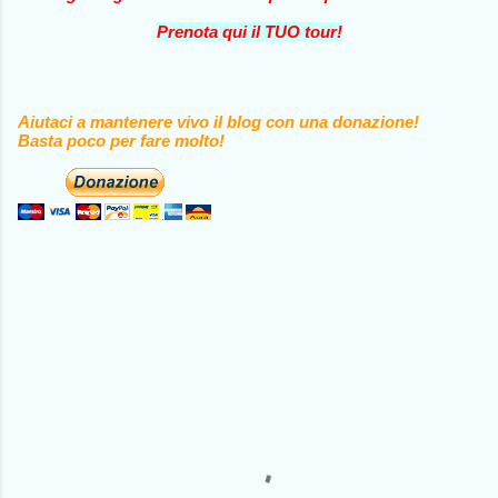
Prenota qui il TUO tour!
Aiutaci a mantenere vivo il blog con una donazione!
Basta poco per fare molto!
C
o
m
m
e
n
t
i