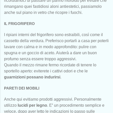
ricordiamoci di passare un panno morbido per evitare che
rimangano quei fastidiosi aloni antiestetici, passiamolo
anche sul piano in vetro che ricopre i fuochi.
IL FRIGORIFERO
I ripiani interni del frigorifero sono estraibili, così come il
cassetto della verdura. Preferisco portarli a casa per poterli
lavare con calma e in modo approfondito: pulire con
spugna e un goccio di aceto. Aiuterà a dare un buon
profumo senza essere troppo aggressivi.
Quando il mezzo rimane fermo ricordate di tenere lo
sportello aperto: eviterete i cattivi odori e che le
guarnizioni possano indurirsi
.
PARETI DEI MOBILI
Anche qui evitiamo prodotti aggressivi. Personalmente
utilizzo
lucidi per legno
. E
'
un procedimento semplice e
veloce, dopo aver letto le indicazioni lo passo sulle