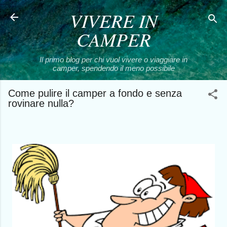
VIVERE IN
Passa ai contenuti principali
CAMPER
Il primo blog per chi vuol vivere o viaggiare in
camper, spendendo il meno possibile
Come pulire il camper a fondo e senza
rovinare nulla?