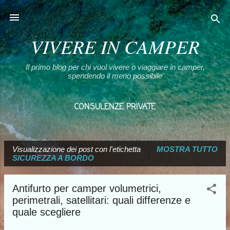
Passa ai contenuti principali
VIVERE IN CAMPER
Il primo blog per chi vuol vivere o viaggiare in camper,
spendendo il meno possibile
CONSULENZE PRIVATE
CHI SONO E LA MIA SCELTA
ALTRO…
Visualizzazione dei post con l'etichetta
I MIEI LIBRI
MOSTRA TUTTO
P
SICUREZZA A BORDO
o
s
Antifurto per camper volumetrici,
t
perimetrali, satellitari: quali differenze e
quale scegliere