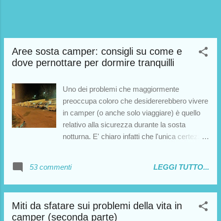
alle regole del buon senso, di cui ho già
parlato negli articoli citati sopra.
Aree sosta camper: consigli su come e
dove pernottare per dormire tranquilli
Uno dei problemi che maggiormente
preoccupa coloro che desidererebbero vivere
in camper (o anche solo viaggiare) è quello
relativo alla sicurezza durante la sosta
notturna. E' chiaro infatti che l'unica certezza
in questo senso sarebbe pernottare in
camping o aree attrezzate private, soluzioni
53 commenti
LEGGI TUTTO...
spesso non percorribili per una serie di fattori.
Prima di tutto, tali strutture sono sempre a
pagamento. Inoltre, limitano di molto la libertà
Miti da sfatare sui problemi della vita in
e il fascino dell'esperienza in camper: volete
camper (seconda parte)
mettere la soddisfazione di pernottare sopra