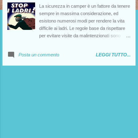
La sicurezza in camper è un fattore da tenere
sempre in massima considerazione, ed
esistono numerosi modi per rendere la vita
difficile ai ladri. Le regole base da rispettare
per evitare visite da malintenzionati sono
state già elencate nel blog nell'articolo in cui
parlo delle aree di sosta , mentre in un altro
Posta un commento
LEGGI TUTTO...
articolo ho parlato delle misure preventive
contro il furto del camper . Naturalmente, uno
degli strumenti più idonei a scoraggiare le
intrusioni dei ladri nel nostro camper è
l'installazione di un buon antifurto . Si sente
spesso parlare di antifurto volumetrici,
satellitari, perimetrali, ma non tutti hanno idee
chiare in merito. Vediamo dunque di
esaminare in dettaglio le singole alternative,
che però - non mi stancherò mai di ripeterlo -
non potranno e non dovranno mai sostituirsi