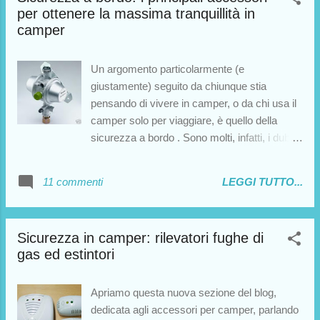
per ottenere la massima tranquillità in
camper
Un argomento particolarmente (e
giustamente) seguito da chiunque stia
pensando di vivere in camper, o da chi usa il
camper solo per viaggiare, è quello della
sicurezza a bordo . Sono molti, infatti, i dubbi
che tormentano chi non conosce ancora il
funzionamento dei vari dispositivi e gli
11 commenti
LEGGI TUTTO...
accessori che il mercato offre per garantire
una maggior tranquillità. In un precedente
articolo abbiamo parlato in dettaglio dei
Sicurezza in camper: rilevatori fughe di
rilevatori di fughe di gas, l'accessorio più
gas ed estintori
comune e consigliato per scongiurare
eventuali problematiche (che si presentano
comunque molto raramente) con il gas. In
Apriamo questa nuova sezione del blog,
questo post esamineremo altri dispositivi
dedicata agli accessori per camper, parlando