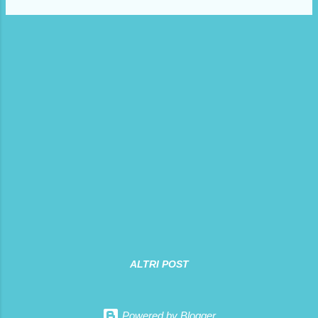
camper verranno montate delle coppie di
fotocellule a raggi infrarossi, capaci di creare
una barriera invisibile attorno al veicolo. Le
fotocellule vengono installate ad una distanza
che può variare da 1 a 3 centimetri dalla
parete.
ALTRI POST
Powered by Blogger