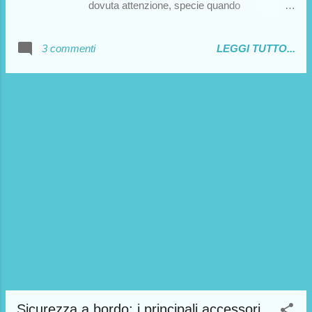
dovuta attenzione, specie quando
trasportiamo bambini a bordo. Pertanto, ho
ritenuto opportuno scrivere una piccola guida
3 commenti
LEGGI TUTTO...
per elencare i pericoli più comuni e come
comportarsi per prevenirli. Non sono da
dimenticare i controlli da effettuare prima di
muovere il camper: spesso si dimenticano (è
successo anche a me più di una volta) alcuni
accorgimenti di fondamentale importanza.
Dunque, vediamo di seguito come
comportarci per mantenere la sicurezza a
camper fermo .
Sicurezza a bordo: i principali accessori