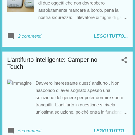
pensati per una maggiore sicurezza sia in
di due oggetti che non dovrebbero
viaggio che in sosta.
assolutamente mancare a bordo, pena la
nostra sicurezza: il rilevatore di fughe di gas
e l'estintore. Non sono certo dispositivi
costosi, pertanto è bene inserirli fin da subito
2 commenti
LEGGI TUTTO...
nella lista degli accessori da installare sul
nostro camper (a meno che non siano già
presenti, nel caso si acquisti un camper
L'antifurto intelligente: Camper no
usato). Iniziamo con una panoramica
Touch
riguardo il primo oggetto in esame: il
rilevatore di fughe di gas.
Davvero interessante quest' antifurto . Non
nascondo di aver sognato spesso una
soluzione del genere per poter dormire sonni
tranquilli. L'antifurto in questione si rivela
un'ottima soluzione, poiché entra in funzione
PRIMA che l'eventuale malintenzionato possa
mettere le mani sul nostro camper. Ecco
5 commenti
LEGGI TUTTO...
come funziona. Sulle pareti esterne del