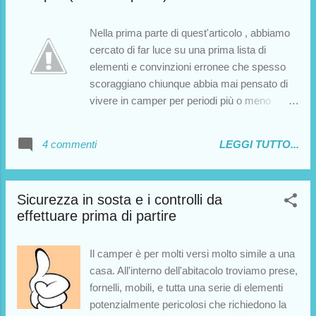
un altopiano alpino a 2500mt, o sulla riva di
una spiaggia? In linea di massima la sosta
Nella prima parte di quest'articolo , abbiamo
libera non presenta particolari problemi di
cercato di far luce su una prima lista di
sicurezza, a patto di seguire alcuni
elementi e convinzioni erronee che spesso
accorgimenti di base. Inoltre, è bene evitare
scoraggiano chiunque abbia mai pensato di
assolutamente il pernottamento libero in
vivere in camper per periodi più o meno
alcune zone d'Europa che segnalerò qui di
lunghi. In realtà, la vita in camper è molto più
seguito. Se abbiamo la possibilità, il primo
semplice e agevole di quanto si immagini :
4 commenti
LEGGI TUTTO...
passo da fare è installare un antifurto . In
l'importante è comportarsi in maniera
alternativa (o in aggiunta a un antifurto), è
metodica, da persone pazienti e ordinate.
possib...
Dunque, concludiamo la nostra analisi con
Sicurezza in sosta e i controlli da
una seconda lista di "miti da sfatare" riguardo
effettuare prima di partire
le difficoltà della vita in camper.
Il camper è per molti versi molto simile a una
casa. All'interno dell'abitacolo troviamo prese,
fornelli, mobili, e tutta una serie di elementi
potenzialmente pericolosi che richiedono la