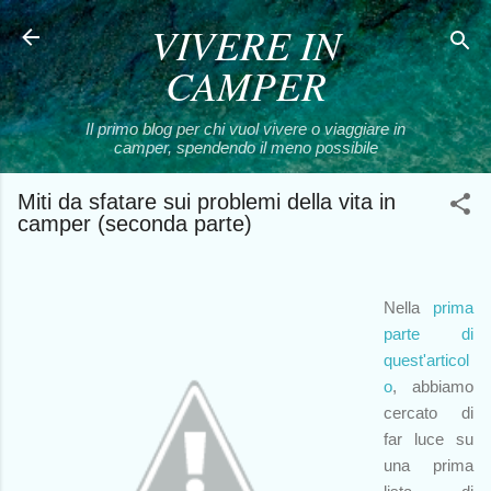
VIVERE IN
Passa ai contenuti principali
CAMPER
Il primo blog per chi vuol vivere o viaggiare in
camper, spendendo il meno possibile
Miti da sfatare sui problemi della vita in
camper (seconda parte)
Nella
prima
parte di
quest'articol
o
, abbiamo
cercato di
far luce su
una prima