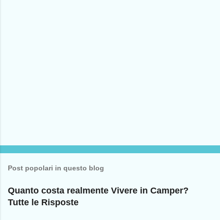
o
s
t
a
u
n
c
o
m
m
e
n
t
o
Post popolari in questo blog
Quanto costa realmente Vivere in Camper?
Tutte le Risposte