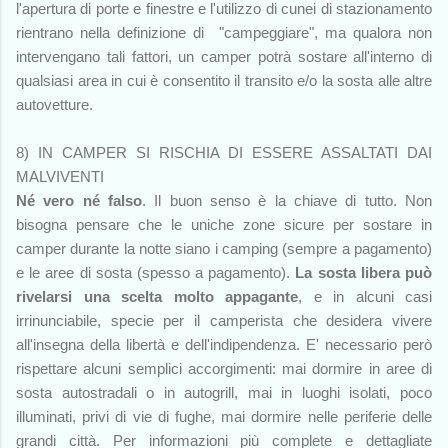
l'apertura di porte e finestre e l'utilizzo di cunei di stazionamento
rientrano nella definizione di "campeggiare", ma qualora non
intervengano tali fattori, un camper potrà sostare all'interno di
qualsiasi area in cui è consentito il transito e/o la sosta alle altre
autovetture.
8) IN CAMPER SI RISCHIA DI ESSERE ASSALTATI DAI
MALVIVENTI
Né vero né falso
. Il buon senso è la chiave di tutto. Non
bisogna pensare che le uniche zone sicure per sostare in
camper durante la notte siano i camping (sempre a pagamento)
e le aree di sosta (spesso a pagamento).
La sosta libera può
rivelarsi una scelta molto appagante
, e in alcuni casi
irrinunciabile, specie per il camperista che desidera vivere
all'insegna della libertà e dell'indipendenza. E' necessario però
rispettare alcuni semplici accorgimenti: mai dormire in aree di
sosta autostradali o in autogrill, mai in luoghi isolati, poco
illuminati, privi di vie di fughe, mai dormire nelle periferie delle
grandi città. Per informazioni più complete e dettagliate