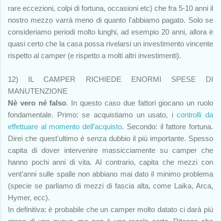
rare eccezioni, colpi di fortuna, occasioni etc) che fra 5-10 anni il
nostro mezzo varrà meno di quanto l'abbiamo pagato. Solo se
consideriamo periodi molto lunghi, ad esempio 20 anni, allora è
quasi certo che la casa possa rivelarsi un investimento vincente
rispetto al camper (e rispetto a molti altri investimenti).
12) IL CAMPER RICHIEDE ENORMI SPESE DI
MANUTENZIONE
Nè vero né falso
. In questo caso due fattori giocano un ruolo
fondamentale. Primo: se acquistiamo un usato, i
controlli da
effettuare al momento dell'acquisto
. Secondo: il fattore fortuna.
Direi che quest'ultimo è senza dubbio il più importante. Spesso
capita di dover intervenire massicciamente su camper che
hanno pochi anni di vita. Al contrario, capita che mezzi con
vent'anni sulle spalle non abbiano mai dato il minimo problema
(specie se parliamo di mezzi di fascia alta, come Laika, Arca,
Hymer, ecc).
In definitiva: è probabile che un camper molto datato ci darà più