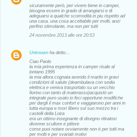
sicuramente però, per vivere bene in camper,
o
bisogna essere in grado di arrangiarsi e di
adeguarsi a qualche scomodità in piu rispetto ad
m
una casa. una cosa accettabile per molti, anzi
m
perfino stimolante, ma non per tutti
e
24 novembre 2013 alle ore 20:53
n
t
Unknown
ha detto…
i
Ciao Paolo
la mia prima esperienza in camper risale al
lontano 1995
la mia allora cognata avendo il marito in gravi
condizioni di salute (deambulava con sedia
elettrica e veniva trasportato su un vecchio
fiorino con tanto di materasso)acquistò un
integrale puro usato io feci opportune modifiche
per dargli il max confort e viaggiarono per anni in
tutta europa e morì libero sul suo mezzo tra i
castelli della Loira
era un ottimo insegnante di disegno ritiratosi
divenne scultore e pittore
come puoi notare ovviamente non è per tutti ma
per molti e per svariati motivi