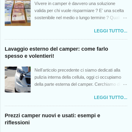
Vivere in camper è davvero una soluzione
valida per chi vuole risparmiare ? E' una scelta
sostenibile nel medio o lungo termine ? Quali
sono le spese impreviste cui andremo incontro?
LEGGI TUTTO...
Queste sono solo alcuni dei dubbi che colgono -
o dovrebbero cogliere - chiunque abbia mai
pensato di intraprendere questa scelta di vita, in
Lavaggio esterno del camper: come farlo
modo temporaneo o permanente. Sebbene
spesso e volentieri!
questo blog (nato dodici anni fa) sia stato un
antesignano nel trattare l'argomento del vivere in
Nell'articolo precedente ci siamo dedicati alla
camper, noto che oggi sono sorti numerosi
pulizia interna della cellula, oggi ci occupiamo
canali al riguardo, e come sempre accade in
della parte esterna del camper. Cerchiamo di
queste situazioni, la qualità lascia molto a
non rimandare questo appuntamento: quanto più
desiderare. Sicché, sulla scorta di quella che
LEGGI TUTTO...
spesso laveremo il camper, tanto più agevole
ormai appare sempre più simile alla classica
sarà ogni lavaggio . La pulizia esterna non va
"moda in salsa social", alcuni sembrano
trascurata, rende il mezzo esteticamente
Prezzi camper nuovi e usati: esempi e
pensare - o magari inducono altri a pensare -
gradevole eliminando le classiche righe nere
riflessioni
che vivere in camper sia una sorta di gioco per
che si creano dalle colature delle acque
sognatori, novelli Peter Pan, ribelli della