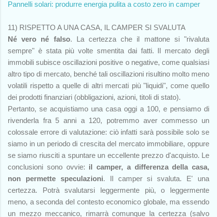
Pannelli solari: produrre energia pulita a costo zero in camper
11) RISPETTO A UNA CASA, IL CAMPER SI SVALUTA
Né vero né falso
. La certezza che il mattone si "rivaluta
sempre" è stata più volte smentita dai fatti. Il mercato degli
immobili subisce oscillazioni positive o negative, come qualsiasi
altro tipo di mercato, benché tali oscillazioni risultino molto meno
volatili rispetto a quelle di altri mercati più "liquidi", come quello
dei prodotti finanziari (obbligazioni, azioni, titoli di stato).
Pertanto, se acquistiamo una casa oggi a 100, e pensiamo di
rivenderla fra 5 anni a 120, potremmo aver commesso un
colossale errore di valutazione: ciò infatti sarà possibile solo se
siamo in un periodo di crescita del mercato immobiliare, oppure
se siamo riusciti a spuntare un eccellente prezzo d'acquisto. Le
conclusioni sono ovvie:
il camper, a differenza della casa,
non permette speculazioni
. Il camper si svaluta. E' una
certezza. Potrà svalutarsi leggermente più, o leggermente
meno, a seconda del contesto economico globale, ma essendo
un mezzo meccanico, rimarrà comunque la certezza (salvo