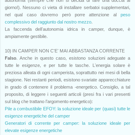
autonomia (sempre che non si decida di fare una doccia al
giorno!). Nessuno ci vieta di installare serbatoi supplementari,
nel qual caso dovremo però porre attenzione al
peso
complessivo del raggiunto dal nostro mezzo
.
La faccenda dell'autonomia idrica in camper, dunque, è
ampiamente gestibile.
10) IN CAMPER NON C'E' MAI ABBASTANZA CORRENTE
Falso
. Anche in questo caso, esistono soluzioni adeguate a
tutte le esigenze, e per tutte le tasche. L'energia solare è
preziosa alleata di ogni camperista, soprattutto nei mesi di bella
stagione. Nei restanti periodi, esistono svariate apparecchiature
in grado di contenere il problema -energetico. Consiglio, a tal
proposito, di leggere i seguenti articoli (presi fra i vari presenti
sul blog che trattano l’argomento energetico):
Pile a combustibile EFOY: la soluzione ideale per (quasi) tutte le
esigenze energetiche del camper
Generatori di corrente per camper: la soluzione ideale per
elevate esigenze energetiche