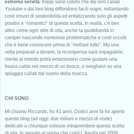
estrema serietà
: troppi sono coloro che dai loro canali
Youtube o dai loro blog diffondono facili sogni, millantando
costi irrisori di sostenibilità ed enfatizzando solo gli aspetti
positivi e "romantici" di questa scelta. In realtà, c'è ben
altro: come ogni stile di vita, anche la quotidianità in
camper nasconde numerose problematiche e costi occulti
che è bene conoscere prima di "mollare tutto". Ma una
volta preparati a dovere, la ricompensa sarà impagabile:
niente al mondo potrà emozionarvi come gustare una
tisana calda nel mezzo di un bosco, o svegliarvi su una
spiaggia cullati dal suono della risacca.
CHI SONO
Mi chiamo Riccardo, ho 41 anni. Dodici anni fa ho aperto
questo blog (ad oggi: due milioni e mezzo di visite)
dedicato a chiunque volesse intraprendere questa scelta
di vita. In seguito al sisma che colpì L'Aquila nel 2009,