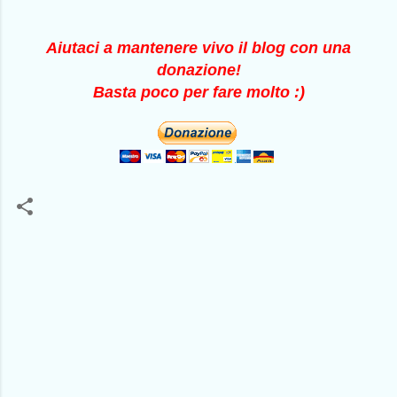
Aiutaci a mantenere vivo il blog con una
donazione!
Basta poco per fare molto :)
C
o
m
m
e
n