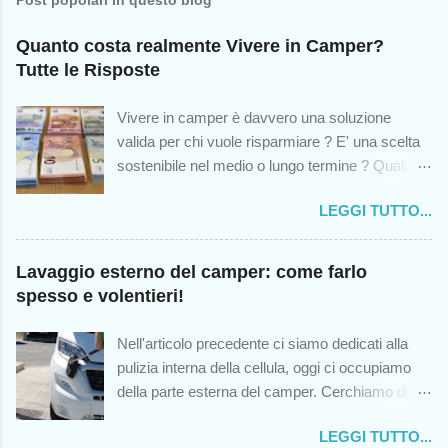
Quanto costa realmente Vivere in Camper?
Tutte le Risposte
Vivere in camper è davvero una soluzione
valida per chi vuole risparmiare ? E' una scelta
sostenibile nel medio o lungo termine ? Quali
sono le spese impreviste cui andremo incontro?
LEGGI TUTTO...
Queste sono solo alcuni dei dubbi che colgono -
o dovrebbero cogliere - chiunque abbia mai
pensato di intraprendere questa scelta di vita, in
Lavaggio esterno del camper: come farlo
modo temporaneo o permanente. Sebbene
spesso e volentieri!
questo blog (nato dodici anni fa) sia stato un
antesignano nel trattare l'argomento del vivere in
Nell'articolo precedente ci siamo dedicati alla
camper, noto che oggi sono sorti numerosi
pulizia interna della cellula, oggi ci occupiamo
canali al riguardo, e come sempre accade in
della parte esterna del camper. Cerchiamo di
queste situazioni, la qualità lascia molto a
non rimandare questo appuntamento: quanto più
desiderare. Sicché, sulla scorta di quella che
LEGGI TUTTO...
spesso laveremo il camper, tanto più agevole