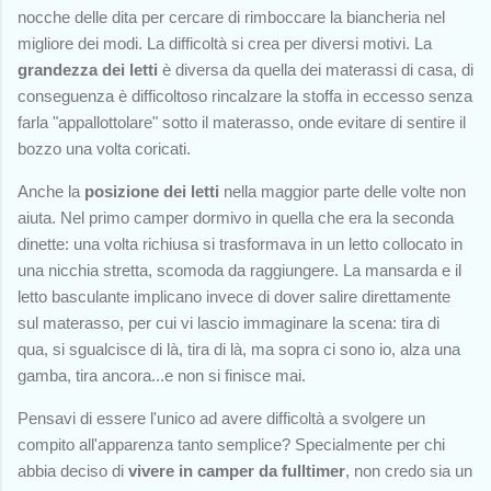
nocche delle dita per cercare di rimboccare la biancheria nel
migliore dei modi. La difficoltà si crea per diversi motivi. La
grandezza dei letti
è diversa da quella dei materassi di casa, di
conseguenza è difficoltoso rincalzare la stoffa in eccesso senza
farla "appallottolare" sotto il materasso, onde evitare di sentire il
bozzo una volta coricati.
Anche la
posizione dei letti
nella maggior parte delle volte non
aiuta. Nel primo camper dormivo in quella che era la seconda
dinette: una volta richiusa si trasformava in un letto collocato in
una nicchia stretta, scomoda da raggiungere. La mansarda e il
letto basculante implicano invece di dover salire direttamente
sul materasso, per cui vi lascio immaginare la scena: tira di
qua, si sgualcisce di là, tira di là, ma sopra ci sono io, alza una
gamba, tira ancora...e non si finisce mai.
Pensavi di essere l'unico ad avere difficoltà a svolgere un
compito all'apparenza tanto semplice? Specialmente per chi
abbia deciso di
vivere in camper da fulltimer
, non credo sia un