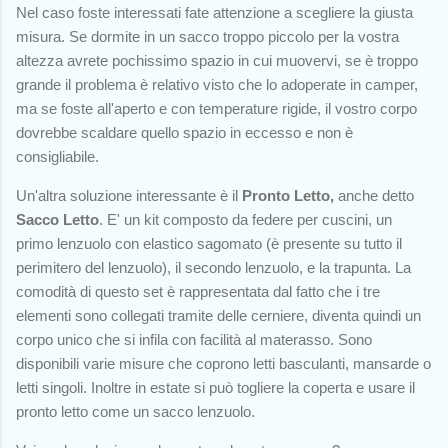
Nel caso foste interessati fate attenzione a scegliere la giusta
misura. Se dormite in un sacco troppo piccolo per la vostra
altezza avrete pochissimo spazio in cui muovervi, se è troppo
grande il problema è relativo visto che lo adoperate in camper,
ma se foste all'aperto e con temperature rigide, il vostro corpo
dovrebbe scaldare quello spazio in eccesso e non è
consigliabile.
Un'altra soluzione interessante è il
Pronto Letto,
anche detto
Sacco Letto
. E' un kit composto da federe per cuscini, un
primo lenzuolo con elastico sagomato (è presente su tutto il
perimitero del lenzuolo), il secondo lenzuolo, e la trapunta. La
comodità di questo set è rappresentata dal fatto che i tre
elementi sono collegati tramite delle cerniere, diventa quindi un
corpo unico che si infila con facilità al materasso. Sono
disponibili varie misure che coprono letti basculanti, mansarde o
letti singoli. Inoltre in estate si può togliere la coperta e usare il
pronto letto come un sacco lenzuolo.