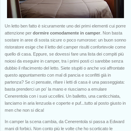
Un letto ben fatto è sicuramente uno dei primi elementi cui porre
attenzione per
dormire comodamente in camper
. Non basta
sostare in aree di sosta sicure o poco rumorose: un buon sonno
ristoratore esige che il letto del camper risulti confortevole come
quello di casa. Eppure, se dovessi fare una lista dei compiti più
noiosi da eseguire in camper, tra i primi posti ci sarebbe senza
dubbio il rifacimento del letto. Siete stupiti o anche voi affrontate
questo appuntamento con mal di pancia e sconfitti già in
partenza? Se ci pensate, rifare i letti di casa è una passeggiata:
basta prenderci un po' la mano e riusciamo a emulare
Cenerentola con i suoi uccellini. Un balletto, una canticchiata,
lanciamo in aria lenzuola e coperte e puf...tutto al posto giusto in
men che non si dica!
In camper la scena cambia, da Cenerentola si passa a Edward
mani di forbici. Non conto più le volte che ho scorticato le