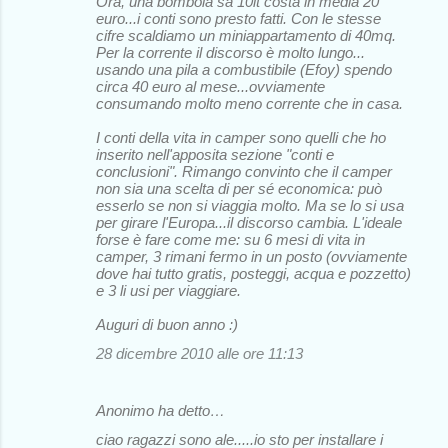
Ora, una bombola sa 10lt costa in media 20
euro...i conti sono presto fatti. Con le stesse
cifre scaldiamo un miniappartamento di 40mq.
Per la corrente il discorso è molto lungo...
usando una pila a combustibile (Efoy) spendo
circa 40 euro al mese...ovviamente
consumando molto meno corrente che in casa.
I conti della vita in camper sono quelli che ho
inserito nell'apposita sezione "conti e
conclusioni". Rimango convinto che il camper
non sia una scelta di per sé economica: può
esserlo se non si viaggia molto. Ma se lo si usa
per girare l'Europa...il discorso cambia. L'ideale
forse è fare come me: su 6 mesi di vita in
camper, 3 rimani fermo in un posto (ovviamente
dove hai tutto gratis, posteggi, acqua e pozzetto)
e 3 li usi per viaggiare.
Auguri di buon anno :)
28 dicembre 2010 alle ore 11:13
Anonimo ha detto…
ciao ragazzi sono ale.....io sto per installare i