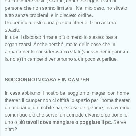
da contenere vestiti, scarpe, coperte e oggetti vari di
persone che non sanno limitarsi. Nel mio caso, ho stivato
tutto senza problemi, e in discreto ordine.
Ho perfino allestito una piccola libreria. E ho ancora
spazio.
In due il discorso rimane più o meno lo stesso: basta
organizzarsi. Anche perché, molte delle cose che in
appartamento consideravamo vitali (spesso per ingannare
la noia) in camper diventeranno a dir poco superflue.
SOGGIORNO IN CASA E IN CAMPER
In casa abbiamo il nostro bel soggiorno, magari con home
theater. Il camper non ci offrirà lo spazio per l'home theater,
un acquario, un mobile bar, e cose del genere, ma avremo
comunque ciò che serve: un comodo divano o poltrone, e
uno o più
tavoli dove mangiare o poggiare il pc
. Serve
altro?