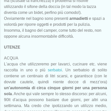
ma (scusate la franchezza) il problema si risolve
utilizzando il sifone della doccia (in tal modo la tazza
diventa come un bidet, perfino più comodo!).
Ovviamente nel bagno sono presenti
armadietti
e spazi a
volontà per riporre oggetti e prodotti per la pulizia.
Insomma, il bagno del camper, come tutto del resto, non
oppone alcuna insormontabile difficoltà.
UTENZE
ACQUA
L'acqua che utilizzeremo per lavarci, cucinare etc. viene
raccolta in uno o più
serbatoi
. Un serbatoio di solito
contiene un centinaio di litri scarsi, e garantisce (con le
dovute cautele, quindi niente docce di mezz'ora)
un'autonomia di circa cinque giorni per una persona
sola
. Anche qui vale sempre lo stesso discorso: per alcuni,
90lt d'acqua possono bastare due giorni, per altri una
settimana. Ma credo che ipotizzando un utilizzo medio,