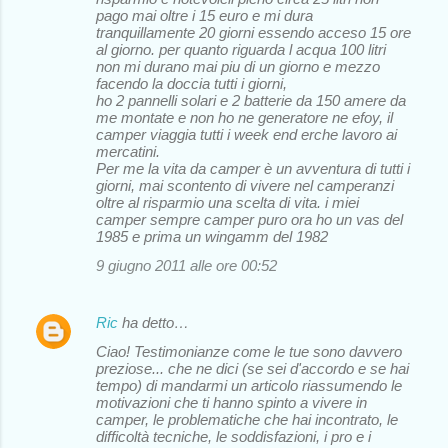
pago mai oltre i 15 euro e mi dura
tranquillamente 20 giorni essendo acceso 15 ore
al giorno. per quanto riguarda l acqua 100 litri
non mi durano mai piu di un giorno e mezzo
facendo la doccia tutti i giorni,
ho 2 pannelli solari e 2 batterie da 150 amere da
me montate e non ho ne generatore ne efoy, il
camper viaggia tutti i week end erche lavoro ai
mercatini.
Per me la vita da camper è un avventura di tutti i
giorni, mai scontento di vivere nel camperanzi
oltre al risparmio una scelta di vita. i miei
camper sempre camper puro ora ho un vas del
1985 e prima un wingamm del 1982
9 giugno 2011 alle ore 00:52
Ric
ha detto…
Ciao! Testimonianze come le tue sono davvero
preziose... che ne dici (se sei d'accordo e se hai
tempo) di mandarmi un articolo riassumendo le
motivazioni che ti hanno spinto a vivere in
camper, le problematiche che hai incontrato, le
difficoltà tecniche, le soddisfazioni, i pro e i