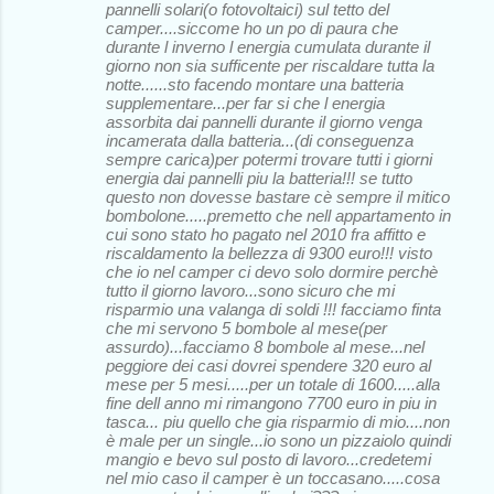
pannelli solari(o fotovoltaici) sul tetto del
camper....siccome ho un po di paura che
durante l inverno l energia cumulata durante il
giorno non sia sufficente per riscaldare tutta la
notte......sto facendo montare una batteria
supplementare...per far si che l energia
assorbita dai pannelli durante il giorno venga
incamerata dalla batteria...(di conseguenza
sempre carica)per potermi trovare tutti i giorni
energia dai pannelli piu la batteria!!! se tutto
questo non dovesse bastare cè sempre il mitico
bombolone.....premetto che nell appartamento in
cui sono stato ho pagato nel 2010 fra affitto e
riscaldamento la bellezza di 9300 euro!!! visto
che io nel camper ci devo solo dormire perchè
tutto il giorno lavoro...sono sicuro che mi
risparmio una valanga di soldi !!! facciamo finta
che mi servono 5 bombole al mese(per
assurdo)...facciamo 8 bombole al mese...nel
peggiore dei casi dovrei spendere 320 euro al
mese per 5 mesi.....per un totale di 1600.....alla
fine dell anno mi rimangono 7700 euro in piu in
tasca... piu quello che gia risparmio di mio....non
è male per un single...io sono un pizzaiolo quindi
mangio e bevo sul posto di lavoro...credetemi
nel mio caso il camper è un toccasano.....cosa