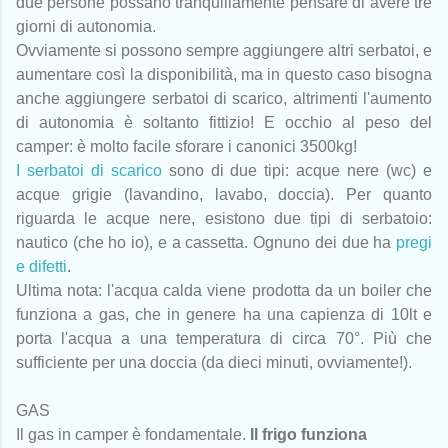
due persone possano tranquillamente pensare di avere tre
giorni di autonomia.
Ovviamente si possono sempre aggiungere altri serbatoi, e
aumentare così la disponibilità, ma in questo caso bisogna
anche aggiungere serbatoi di scarico, altrimenti l'aumento
di autonomia è soltanto fittizio! E occhio al peso del
camper: è molto facile sforare i canonici 3500kg!
I serbatoi di scarico
sono di due tipi: acque nere (wc) e
acque grigie (lavandino, lavabo, doccia). Per quanto
riguarda le acque nere, esistono due tipi di serbatoio:
nautico (che ho io), e a cassetta. Ognuno dei due ha
pregi
e difetti
.
Ultima nota: l'acqua calda viene prodotta da un boiler che
funziona a gas, che in genere ha una capienza di 10lt e
porta l'acqua a una temperatura di circa 70°. Più che
sufficiente per una doccia (da dieci minuti, ovviamente!).
GAS
Il gas in camper è fondamentale.
Il frigo funziona