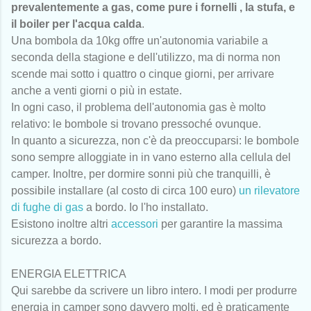
prevalentemente a gas, come pure i fornelli , la stufa, e
il boiler per l'acqua calda
.
Una bombola da 10kg offre un'autonomia variabile a
seconda della stagione e dell'utilizzo, ma di norma non
scende mai sotto i quattro o cinque giorni, per arrivare
anche a venti giorni o più in estate.
In ogni caso, il problema dell'autonomia gas è molto
relativo: le bombole si trovano pressoché ovunque.
In quanto a sicurezza, non c'è da preoccuparsi: le bombole
sono sempre alloggiate in in vano esterno alla cellula del
camper. Inoltre, per dormire sonni più che tranquilli, è
possibile installare (al costo di circa 100 euro)
un rilevatore
di fughe di gas
a bordo. Io l'ho installato.
Esistono inoltre altri
accessori
per garantire la massima
sicurezza a bordo.
ENERGIA ELETTRICA
Qui sarebbe da scrivere un libro intero. I modi per produrre
energia in camper sono davvero molti, ed è praticamente