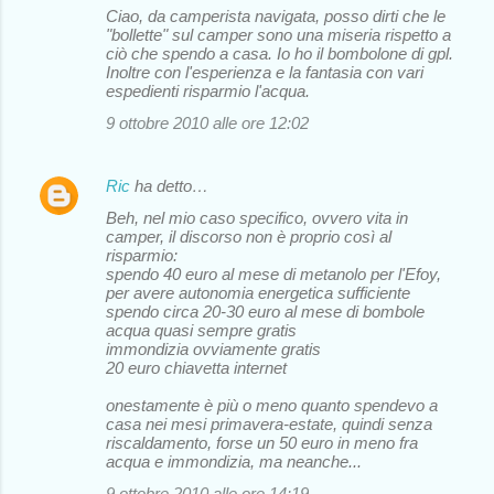
Ciao, da camperista navigata, posso dirti che le
o
"bollette" sul camper sono una miseria rispetto a
ciò che spendo a casa. Io ho il bombolone di gpl.
m
Inoltre con l'esperienza e la fantasia con vari
m
espedienti risparmio l'acqua.
e
9 ottobre 2010 alle ore 12:02
n
t
Ric
ha detto…
i
Beh, nel mio caso specifico, ovvero vita in
camper, il discorso non è proprio così al
risparmio:
spendo 40 euro al mese di metanolo per l'Efoy,
per avere autonomia energetica sufficiente
spendo circa 20-30 euro al mese di bombole
acqua quasi sempre gratis
immondizia ovviamente gratis
20 euro chiavetta internet
onestamente è più o meno quanto spendevo a
casa nei mesi primavera-estate, quindi senza
riscaldamento, forse un 50 euro in meno fra
acqua e immondizia, ma neanche...
9 ottobre 2010 alle ore 14:19