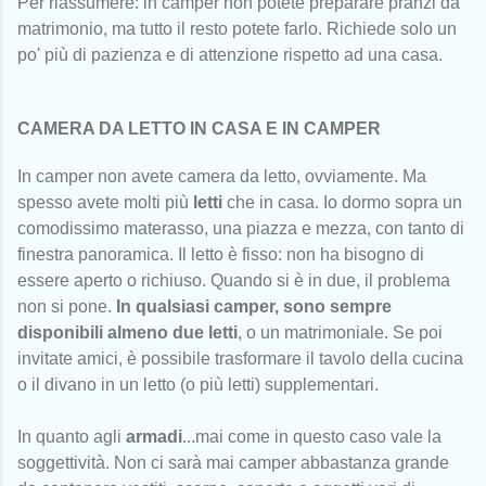
Per riassumere: in camper non potete preparare pranzi da
matrimonio, ma tutto il resto potete farlo. Richiede solo un
po' più di pazienza e di attenzione rispetto ad una casa.
CAMERA DA LETTO IN CASA E IN CAMPER
In camper non avete camera da letto, ovviamente. Ma
spesso avete molti più
letti
che in casa. Io dormo sopra un
comodissimo materasso, una piazza e mezza, con tanto di
finestra panoramica. Il letto è fisso: non ha bisogno di
essere aperto o richiuso. Quando si è in due, il problema
non si pone.
In qualsiasi camper, sono sempre
disponibili almeno due letti
, o un matrimoniale. Se poi
invitate amici, è possibile trasformare il tavolo della cucina
o il divano in un letto (o più letti) supplementari.
In quanto agli
armadi
...mai come in questo caso vale la
soggettività. Non ci sarà mai camper abbastanza grande