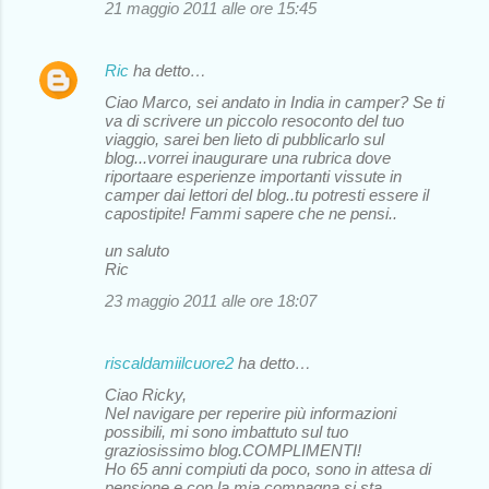
21 maggio 2011 alle ore 15:45
Ric
ha detto…
Ciao Marco, sei andato in India in camper? Se ti
va di scrivere un piccolo resoconto del tuo
viaggio, sarei ben lieto di pubblicarlo sul
blog...vorrei inaugurare una rubrica dove
riportaare esperienze importanti vissute in
camper dai lettori del blog..tu potresti essere il
capostipite! Fammi sapere che ne pensi..
un saluto
Ric
23 maggio 2011 alle ore 18:07
riscaldamiilcuore2
ha detto…
Ciao Ricky,
Nel navigare per reperire più informazioni
possibili, mi sono imbattuto sul tuo
graziosissimo blog.COMPLIMENTI!
Ho 65 anni compiuti da poco, sono in attesa di
pensione e con la mia compagna si sta