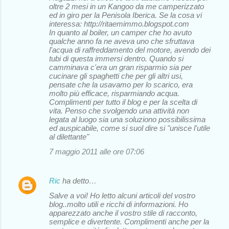
oltre 2 mesi in un Kangoo da me camperizzato
ed in giro per la Penisola Iberica. Se la cosa vi
interessa: http://ritaemimmo.blogspot.com
In quanto al boiler, un camper che ho avuto
qualche anno fa ne aveva uno che sfruttava
l'acqua di raffreddamento del motore, avendo dei
tubi di questa immersi dentro. Quando si
camminava c'era un gran risparmio sia per
cucinare gli spaghetti che per gli altri usi,
pensate che la usavamo per lo scarico, era
molto più efficace, risparmiando acqua.
Complimenti per tutto il blog e per la scelta di
vita. Penso che svolgendo una attività non
legata al luogo sia una soluziono possibilissima
ed auspicabile, come si suol dire si "unisce l'utile
al dilettante"
7 maggio 2011 alle ore 07:06
Ric
ha detto…
Salve a voi! Ho letto alcuni articoli del vostro
blog..molto utili e ricchi di informazioni. Ho
apparezzato anche il vostro stile di racconto,
semplice e divertente. Complimenti anche per la