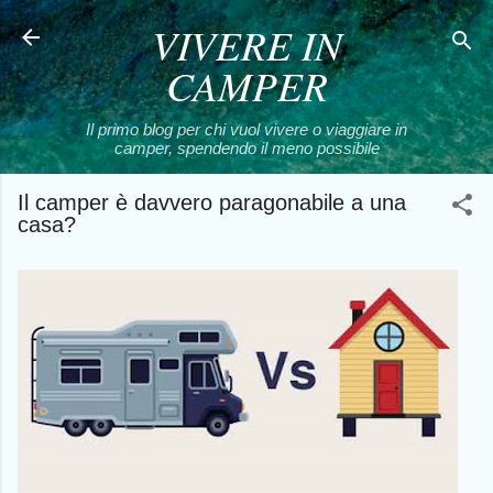
VIVERE IN
Passa ai contenuti principali
CAMPER
Il primo blog per chi vuol vivere o viaggiare in
camper, spendendo il meno possibile
Il camper è davvero paragonabile a una
casa?