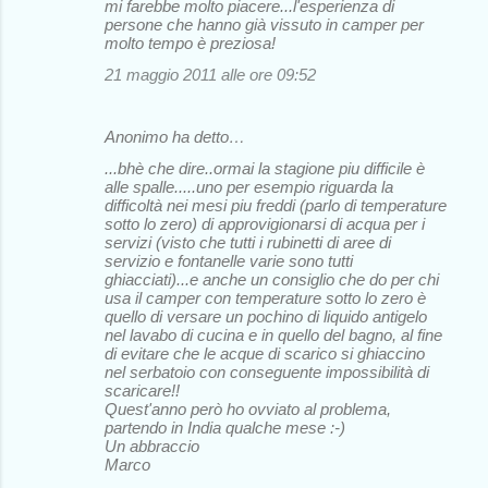
mi farebbe molto piacere...l'esperienza di
persone che hanno già vissuto in camper per
molto tempo è preziosa!
21 maggio 2011 alle ore 09:52
Anonimo ha detto…
...bhè che dire..ormai la stagione piu difficile è
alle spalle.....uno per esempio riguarda la
difficoltà nei mesi piu freddi (parlo di temperature
sotto lo zero) di approvigionarsi di acqua per i
servizi (visto che tutti i rubinetti di aree di
servizio e fontanelle varie sono tutti
ghiacciati)...e anche un consiglio che do per chi
usa il camper con temperature sotto lo zero è
quello di versare un pochino di liquido antigelo
nel lavabo di cucina e in quello del bagno, al fine
di evitare che le acque di scarico si ghiaccino
nel serbatoio con conseguente impossibilità di
scaricare!!
Quest'anno però ho ovviato al problema,
partendo in India qualche mese :-)
Un abbraccio
Marco