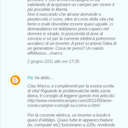
valutando di acquistare un camper per vivere il
più possibile in libertà.
Non ti nascondo che alcune domande e
perplessità ci sono, oltre al costo della vita che
bene o male dovrebbe essere quasi uguale, ci
domandiamo se dobbiamo preoccuparci nel
dormire in strade, in prossimità di aree di
servizio e se per la corrente elettrica potremmo
avvalerci di un inverter. A priori scarterei l'idea di
un generatore. Cosa ne pensi? Un saluto
affettuoso....marco
2 giugno 2011 alle ore 17:35
Ric
ha detto…
Ciao Marco, e complimenti per la vostra scelta
di vita! Riguardo le problematiche della sosta
libera, ti consiglo di leggere questo mio articolo:
http://www.vivereincamper.com/2011/05/aree-
sosta-camper-consigli-su-come-e.html
Per la corrente elettrca, un inverter a bordo è
quasi d'obbligo. Quasi tutte le apparecchiature
(tv, computer etc) funzionano a 220v, rendendo