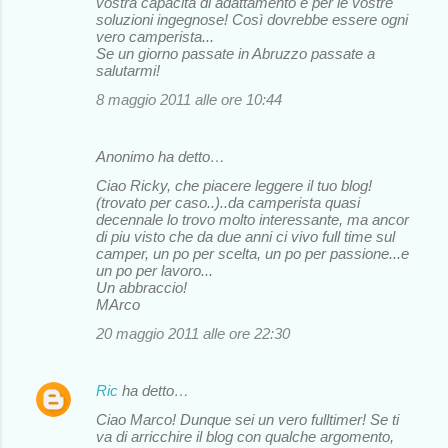
vostra capacità di adattamento e per le vostre
soluzioni ingegnose! Così dovrebbe essere ogni
vero camperista...
Se un giorno passate in Abruzzo passate a
salutarmi!
8 maggio 2011 alle ore 10:44
Anonimo ha detto…
Ciao Ricky, che piacere leggere il tuo blog!
(trovato per caso..)..da camperista quasi
decennale lo trovo molto interessante, ma ancor
di piu visto che da due anni ci vivo full time sul
camper, un po per scelta, un po per passione...e
un po per lavoro...
Un abbraccio!
MArco
20 maggio 2011 alle ore 22:30
Ric
ha detto…
Ciao Marco! Dunque sei un vero fulltimer! Se ti
va di arricchire il blog con qualche argomento,