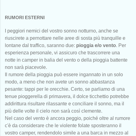
RUMORI ESTERNI
I peggiori nemici del vostro sonno notturno, anche se
riuscirete a pernottare nelle aree di sosta più tranquille e
lontane dal traffico, saranno due:
pioggia e/o vento
. Per
esperienza personale, vi assicuro che trascorrere una
notte in camper in balia del vento o della pioggia battente
non sarà piacevole.
Il rumore della pioggia può essere ingannato in un solo
modo, a meno che non avete un sonno abbastanza
pesante: tappi per le orecchie. Certo, se parliamo di una
tenue pioggerella di primavera, il dolce ticchettio potrebbe
addirittura risultare rilassante e conciliare il sonno, ma il
più delle volte il cielo non sarà così clemente.
Nel caso del vento è ancora peggio, poiché oltre al rumore
c'è da considerare che le violente folate sposteranno il
vostro camper, rendendolo simile a una barca in mezzo al