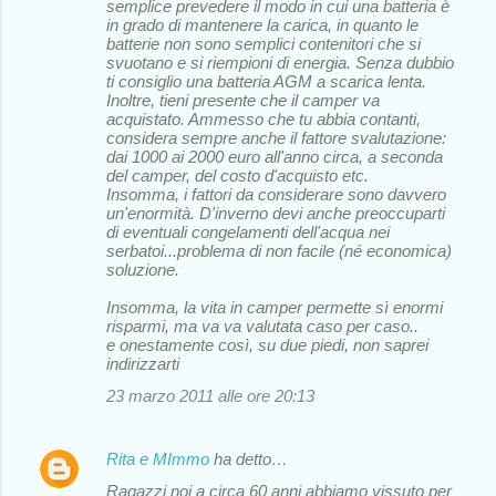
semplice prevedere il modo in cui una batteria è
in grado di mantenere la carica, in quanto le
batterie non sono semplici contenitori che si
svuotano e si riempioni di energia. Senza dubbio
ti consiglio una batteria AGM a scarica lenta.
Inoltre, tieni presente che il camper va
acquistato. Ammesso che tu abbia contanti,
considera sempre anche il fattore svalutazione:
dai 1000 ai 2000 euro all'anno circa, a seconda
del camper, del costo d'acquisto etc.
Insomma, i fattori da considerare sono davvero
un'enormità. D'inverno devi anche preoccuparti
di eventuali congelamenti dell'acqua nei
serbatoi...problema di non facile (né economica)
soluzione.
Insomma, la vita in camper permette sì enormi
risparmi, ma va va valutata caso per caso..
e onestamente così, su due piedi, non saprei
indirizzarti
23 marzo 2011 alle ore 20:13
Rita e MImmo
ha detto…
Ragazzi noi a circa 60 anni abbiamo vissuto per