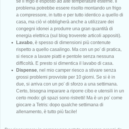
se il frigo è esposto ad alte temperature esterne. Il
problema potrebbe essere risolto montando un frigo
a compressore, in tutto e per tutto identico a quello di
casa, ma ciò vi obbligherà anche a utilizzare dei
congegni idonei a produrre una gran quantità di
energia elettrica (sul blog troverete articoli appositi).
Lavabo
, è spesso di dimensioni più contenute
rispetto a quello casalingo. Ma con un po' di pratica,
si riesce a lavare piatti e pentole senza nessuna
difficoltà. E presto si dimentica il lavabo di casa.
Dispense
, nel mio camper riesco a stivare senza
grossi problemi provviste per 10 giorni. Se si è in
due, si arriva con un po' di sforzo a una settimana.
Certo, bisogna imparare a riporre cibo e utensili in un
certo modo: gli spazi sono ristretti! Ma è un po' come
giocare a Tetris: dopo qualche settimana di
allenamento, è tutto più facile!