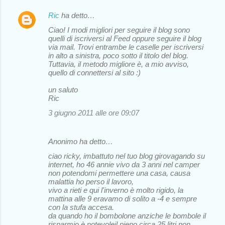
Ric
ha detto…
Ciao! I modi migliori per seguire il blog sono
quelli di iscriversi al Feed oppure seguire il blog
via mail. Trovi entrambe le caselle per iscriversi
in alto a sinistra, poco sotto il titolo del blog.
Tuttavia, il metodo migliore è, a mio avviso,
quello di connettersi al sito :)
un saluto
Ric
3 giugno 2011 alle ore 09:07
Anonimo ha detto…
ciao ricky, imbattuto nel tuo blog girovagando su
internet, ho 46 annie vivo da 3 anni nel camper
non potendomi permettere una casa, causa
malattia ho perso il lavoro,
vivo a rieti e qui l'inverno è molto rigido, la
mattina alle 9 eravamo di solito a -4 e sempre
con la stufa accesa.
da quando ho il bombolone anziche le bombole il
risparmio è notevoleil pieno circa 25 litri non