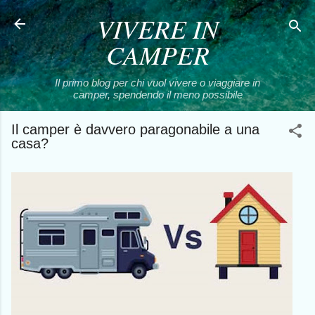
VIVERE IN
Passa ai contenuti principali
CAMPER
Il primo blog per chi vuol vivere o viaggiare in
camper, spendendo il meno possibile
Il camper è davvero paragonabile a una
casa?