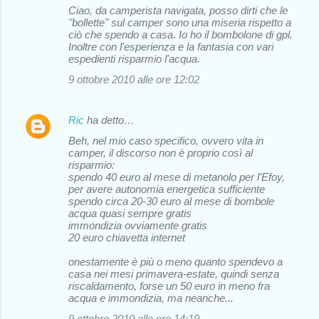
Ciao, da camperista navigata, posso dirti che le
o
"bollette" sul camper sono una miseria rispetto a
ciò che spendo a casa. Io ho il bombolone di gpl.
m
Inoltre con l'esperienza e la fantasia con vari
m
espedienti risparmio l'acqua.
e
9 ottobre 2010 alle ore 12:02
n
t
Ric
ha detto…
i
Beh, nel mio caso specifico, ovvero vita in
camper, il discorso non è proprio così al
risparmio:
spendo 40 euro al mese di metanolo per l'Efoy,
per avere autonomia energetica sufficiente
spendo circa 20-30 euro al mese di bombole
acqua quasi sempre gratis
immondizia ovviamente gratis
20 euro chiavetta internet
onestamente è più o meno quanto spendevo a
casa nei mesi primavera-estate, quindi senza
riscaldamento, forse un 50 euro in meno fra
acqua e immondizia, ma neanche...
9 ottobre 2010 alle ore 14:19