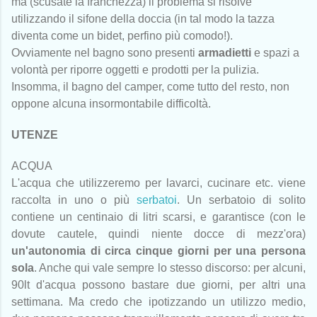
ma (scusate la franchezza) il problema si risolve
utilizzando il sifone della doccia (in tal modo la tazza
diventa come un bidet, perfino più comodo!).
Ovviamente nel bagno sono presenti
armadietti
e spazi a
volontà per riporre oggetti e prodotti per la pulizia.
Insomma, il bagno del camper, come tutto del resto, non
oppone alcuna insormontabile difficoltà.
UTENZE
ACQUA
L'acqua che utilizzeremo per lavarci, cucinare etc. viene
raccolta in uno o più
serbatoi
. Un serbatoio di solito
contiene un centinaio di litri scarsi, e garantisce (con le
dovute cautele, quindi niente docce di mezz'ora)
un'autonomia di circa cinque giorni per una persona
sola
. Anche qui vale sempre lo stesso discorso: per alcuni,
90lt d'acqua possono bastare due giorni, per altri una
settimana. Ma credo che ipotizzando un utilizzo medio,