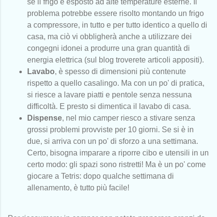
se il frigo è esposto ad alte temperature esterne. Il
problema potrebbe essere risolto montando un frigo
a compressore, in tutto e per tutto identico a quello di
casa, ma ciò vi obbligherà anche a utilizzare dei
congegni idonei a produrre una gran quantità di
energia elettrica (sul blog troverete articoli appositi).
Lavabo
, è spesso di dimensioni più contenute
rispetto a quello casalingo. Ma con un po' di pratica,
si riesce a lavare piatti e pentole senza nessuna
difficoltà. E presto si dimentica il lavabo di casa.
Dispense
, nel mio camper riesco a stivare senza
grossi problemi provviste per 10 giorni. Se si è in
due, si arriva con un po' di sforzo a una settimana.
Certo, bisogna imparare a riporre cibo e utensili in un
certo modo: gli spazi sono ristretti! Ma è un po' come
giocare a Tetris: dopo qualche settimana di
allenamento, è tutto più facile!