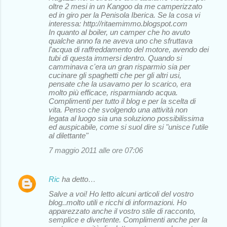
oltre 2 mesi in un Kangoo da me camperizzato
ed in giro per la Penisola Iberica. Se la cosa vi
interessa: http://ritaemimmo.blogspot.com
In quanto al boiler, un camper che ho avuto
qualche anno fa ne aveva uno che sfruttava
l'acqua di raffreddamento del motore, avendo dei
tubi di questa immersi dentro. Quando si
camminava c'era un gran risparmio sia per
cucinare gli spaghetti che per gli altri usi,
pensate che la usavamo per lo scarico, era
molto più efficace, risparmiando acqua.
Complimenti per tutto il blog e per la scelta di
vita. Penso che svolgendo una attività non
legata al luogo sia una soluziono possibilissima
ed auspicabile, come si suol dire si "unisce l'utile
al dilettante"
7 maggio 2011 alle ore 07:06
Ric
ha detto…
Salve a voi! Ho letto alcuni articoli del vostro
blog..molto utili e ricchi di informazioni. Ho
apparezzato anche il vostro stile di racconto,
semplice e divertente. Complimenti anche per la