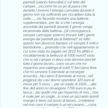
pannelli solari(o fotovoltaici) sul tetto del
camper....siccome ho un po di paura che
durante l inverno l energia cumulata durante il
giorno non sia sufficente per riscaldare tutta la
notte......sto facendo montare una batteria
supplementare...per far si che l energia
assorbita dai pannelli durante il giorno venga
incamerata dalla batteria...(di conseguenza
sempre carica)per potermi trovare tutti i giorni
energia dai pannelli piu la batteria!!! se tutto
questo non dovesse bastare cè sempre il mitico
bombolone.....premetto che nell appartamento in
cui sono stato ho pagato nel 2010 fra affitto e
riscaldamento la bellezza di 9300 euro!!! visto
che io nel camper ci devo solo dormire perchè
tutto il giorno lavoro...sono sicuro che mi
risparmio una valanga di soldi !!! facciamo finta
che mi servono 5 bombole al mese(per
assurdo)...facciamo 8 bombole al mese...nel
peggiore dei casi dovrei spendere 320 euro al
mese per 5 mesi.....per un totale di 1600.....alla
fine dell anno mi rimangono 7700 euro in piu in
tasca... piu quello che gia risparmio di mio....non
è male per un single...io sono un pizzaiolo quindi
mangio e bevo sul posto di lavoro...credetemi
nel mio caso il camper è un toccasano.....cosa