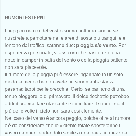
RUMORI ESTERNI
I peggiori nemici del vostro sonno notturno, anche se
riuscirete a pernottare nelle aree di sosta più tranquille e
lontane dal traffico, saranno due:
pioggia e/o vento
. Per
esperienza personale, vi assicuro che trascorrere una
notte in camper in balia del vento o della pioggia battente
non sarà piacevole.
Il rumore della pioggia può essere ingannato in un solo
modo, a meno che non avete un sonno abbastanza
pesante: tappi per le orecchie. Certo, se parliamo di una
tenue pioggerella di primavera, il dolce ticchettio potrebbe
addirittura risultare rilassante e conciliare il sonno, ma il
più delle volte il cielo non sarà così clemente.
Nel caso del vento è ancora peggio, poiché oltre al rumore
c'è da considerare che le violente folate sposteranno il
vostro camper, rendendolo simile a una barca in mezzo al