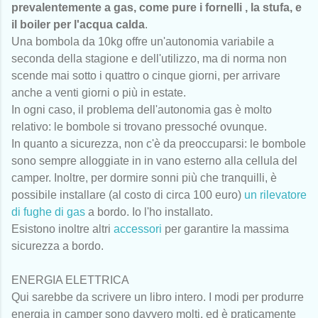
prevalentemente a gas, come pure i fornelli , la stufa, e
il boiler per l'acqua calda
.
Una bombola da 10kg offre un'autonomia variabile a
seconda della stagione e dell'utilizzo, ma di norma non
scende mai sotto i quattro o cinque giorni, per arrivare
anche a venti giorni o più in estate.
In ogni caso, il problema dell'autonomia gas è molto
relativo: le bombole si trovano pressoché ovunque.
In quanto a sicurezza, non c'è da preoccuparsi: le bombole
sono sempre alloggiate in in vano esterno alla cellula del
camper. Inoltre, per dormire sonni più che tranquilli, è
possibile installare (al costo di circa 100 euro)
un rilevatore
di fughe di gas
a bordo. Io l'ho installato.
Esistono inoltre altri
accessori
per garantire la massima
sicurezza a bordo.
ENERGIA ELETTRICA
Qui sarebbe da scrivere un libro intero. I modi per produrre
energia in camper sono davvero molti, ed è praticamente