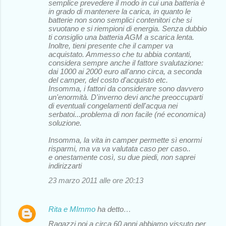
semplice prevedere il modo in cui una batteria è
in grado di mantenere la carica, in quanto le
batterie non sono semplici contenitori che si
svuotano e si riempioni di energia. Senza dubbio
ti consiglio una batteria AGM a scarica lenta.
Inoltre, tieni presente che il camper va
acquistato. Ammesso che tu abbia contanti,
considera sempre anche il fattore svalutazione:
dai 1000 ai 2000 euro all'anno circa, a seconda
del camper, del costo d'acquisto etc.
Insomma, i fattori da considerare sono davvero
un'enormità. D'inverno devi anche preoccuparti
di eventuali congelamenti dell'acqua nei
serbatoi...problema di non facile (né economica)
soluzione.
Insomma, la vita in camper permette sì enormi
risparmi, ma va va valutata caso per caso..
e onestamente così, su due piedi, non saprei
indirizzarti
23 marzo 2011 alle ore 20:13
Rita e MImmo
ha detto…
Ragazzi noi a circa 60 anni abbiamo vissuto per