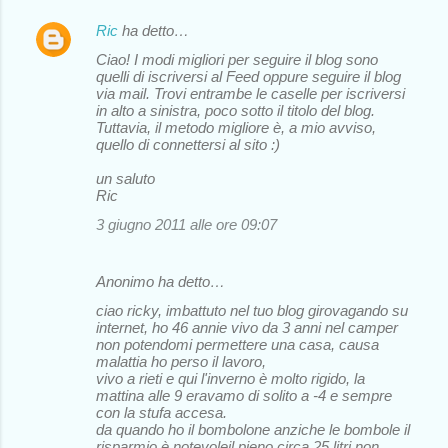
Ric
ha detto…
Ciao! I modi migliori per seguire il blog sono
quelli di iscriversi al Feed oppure seguire il blog
via mail. Trovi entrambe le caselle per iscriversi
in alto a sinistra, poco sotto il titolo del blog.
Tuttavia, il metodo migliore è, a mio avviso,
quello di connettersi al sito :)
un saluto
Ric
3 giugno 2011 alle ore 09:07
Anonimo ha detto…
ciao ricky, imbattuto nel tuo blog girovagando su
internet, ho 46 annie vivo da 3 anni nel camper
non potendomi permettere una casa, causa
malattia ho perso il lavoro,
vivo a rieti e qui l'inverno è molto rigido, la
mattina alle 9 eravamo di solito a -4 e sempre
con la stufa accesa.
da quando ho il bombolone anziche le bombole il
risparmio è notevoleil pieno circa 25 litri non