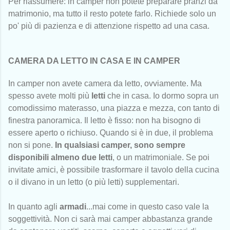
Per riassumere: in camper non potete preparare pranzi da
matrimonio, ma tutto il resto potete farlo. Richiede solo un
po' più di pazienza e di attenzione rispetto ad una casa.
CAMERA DA LETTO IN CASA E IN CAMPER
In camper non avete camera da letto, ovviamente. Ma
spesso avete molti più
letti
che in casa. Io dormo sopra un
comodissimo materasso, una piazza e mezza, con tanto di
finestra panoramica. Il letto è fisso: non ha bisogno di
essere aperto o richiuso. Quando si è in due, il problema
non si pone.
In qualsiasi camper, sono sempre
disponibili almeno due letti
, o un matrimoniale. Se poi
invitate amici, è possibile trasformare il tavolo della cucina
o il divano in un letto (o più letti) supplementari.
In quanto agli
armadi
...mai come in questo caso vale la
soggettività. Non ci sarà mai camper abbastanza grande