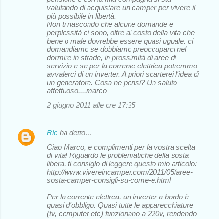
valutando di acquistare un camper per vivere il
più possibile in libertà.
Non ti nascondo che alcune domande e
perplessità ci sono, oltre al costo della vita che
bene o male dovrebbe essere quasi uguale, ci
domandiamo se dobbiamo preoccuparci nel
dormire in strade, in prossimità di aree di
servizio e se per la corrente elettrica potremmo
avvalerci di un inverter. A priori scarterei l'idea di
un generatore. Cosa ne pensi? Un saluto
affettuoso....marco
2 giugno 2011 alle ore 17:35
Ric
ha detto…
Ciao Marco, e complimenti per la vostra scelta
di vita! Riguardo le problematiche della sosta
libera, ti consiglo di leggere questo mio articolo:
http://www.vivereincamper.com/2011/05/aree-
sosta-camper-consigli-su-come-e.html
Per la corrente elettrca, un inverter a bordo è
quasi d'obbligo. Quasi tutte le apparecchiature
(tv, computer etc) funzionano a 220v, rendendo