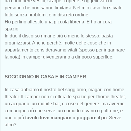
da contenere vestiti, scarpe, coperte e oggetti vari di
persone che non sanno limitarsi. Nel mio caso, ho stivato
tutto senza problemi, e in discreto ordine.
Ho perfino allestito una piccola libreria. E ho ancora
spazio.
In due il discorso rimane più o meno lo stesso: basta
organizzarsi. Anche perché, molte delle cose che in
appartamento consideravamo vitali (spesso per ingannare
la noia) in camper diventeranno a dir poco superflue.
SOGGIORNO IN CASA E IN CAMPER
In casa abbiamo il nostro bel soggiorno, magari con home
theater. Il camper non ci offrirà lo spazio per l'home theater,
un acquario, un mobile bar, e cose del genere, ma avremo
comunque ciò che serve: un comodo divano o poltrone, e
uno o più
tavoli dove mangiare o poggiare il pc
. Serve
altro?