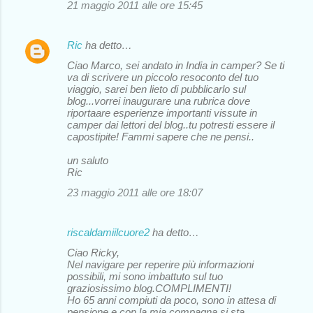
21 maggio 2011 alle ore 15:45
Ric
ha detto…
Ciao Marco, sei andato in India in camper? Se ti
va di scrivere un piccolo resoconto del tuo
viaggio, sarei ben lieto di pubblicarlo sul
blog...vorrei inaugurare una rubrica dove
riportaare esperienze importanti vissute in
camper dai lettori del blog..tu potresti essere il
capostipite! Fammi sapere che ne pensi..
un saluto
Ric
23 maggio 2011 alle ore 18:07
riscaldamiilcuore2
ha detto…
Ciao Ricky,
Nel navigare per reperire più informazioni
possibili, mi sono imbattuto sul tuo
graziosissimo blog.COMPLIMENTI!
Ho 65 anni compiuti da poco, sono in attesa di
pensione e con la mia compagna si sta