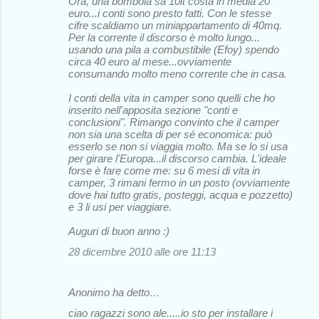
Ora, una bombola sa 10lt costa in media 20
euro...i conti sono presto fatti. Con le stesse
cifre scaldiamo un miniappartamento di 40mq.
Per la corrente il discorso è molto lungo...
usando una pila a combustibile (Efoy) spendo
circa 40 euro al mese...ovviamente
consumando molto meno corrente che in casa.
I conti della vita in camper sono quelli che ho
inserito nell'apposita sezione "conti e
conclusioni". Rimango convinto che il camper
non sia una scelta di per sé economica: può
esserlo se non si viaggia molto. Ma se lo si usa
per girare l'Europa...il discorso cambia. L'ideale
forse è fare come me: su 6 mesi di vita in
camper, 3 rimani fermo in un posto (ovviamente
dove hai tutto gratis, posteggi, acqua e pozzetto)
e 3 li usi per viaggiare.
Auguri di buon anno :)
28 dicembre 2010 alle ore 11:13
Anonimo ha detto…
ciao ragazzi sono ale.....io sto per installare i