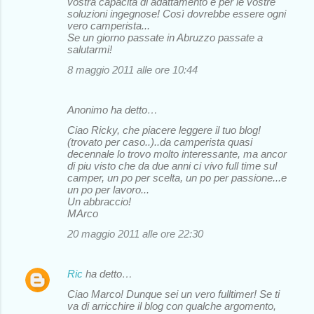
vostra capacità di adattamento e per le vostre
soluzioni ingegnose! Così dovrebbe essere ogni
vero camperista...
Se un giorno passate in Abruzzo passate a
salutarmi!
8 maggio 2011 alle ore 10:44
Anonimo ha detto…
Ciao Ricky, che piacere leggere il tuo blog!
(trovato per caso..)..da camperista quasi
decennale lo trovo molto interessante, ma ancor
di piu visto che da due anni ci vivo full time sul
camper, un po per scelta, un po per passione...e
un po per lavoro...
Un abbraccio!
MArco
20 maggio 2011 alle ore 22:30
Ric
ha detto…
Ciao Marco! Dunque sei un vero fulltimer! Se ti
va di arricchire il blog con qualche argomento,