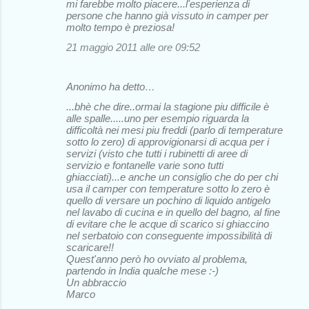
mi farebbe molto piacere...l'esperienza di
persone che hanno già vissuto in camper per
molto tempo è preziosa!
21 maggio 2011 alle ore 09:52
Anonimo ha detto…
...bhè che dire..ormai la stagione piu difficile è
alle spalle.....uno per esempio riguarda la
difficoltà nei mesi piu freddi (parlo di temperature
sotto lo zero) di approvigionarsi di acqua per i
servizi (visto che tutti i rubinetti di aree di
servizio e fontanelle varie sono tutti
ghiacciati)...e anche un consiglio che do per chi
usa il camper con temperature sotto lo zero è
quello di versare un pochino di liquido antigelo
nel lavabo di cucina e in quello del bagno, al fine
di evitare che le acque di scarico si ghiaccino
nel serbatoio con conseguente impossibilità di
scaricare!!
Quest'anno però ho ovviato al problema,
partendo in India qualche mese :-)
Un abbraccio
Marco