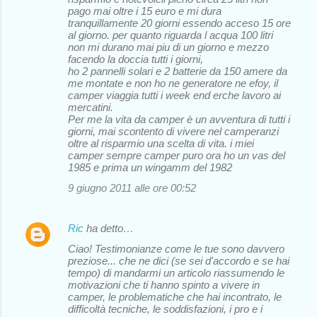
pago mai oltre i 15 euro e mi dura
tranquillamente 20 giorni essendo acceso 15 ore
al giorno. per quanto riguarda l acqua 100 litri
non mi durano mai piu di un giorno e mezzo
facendo la doccia tutti i giorni,
ho 2 pannelli solari e 2 batterie da 150 amere da
me montate e non ho ne generatore ne efoy, il
camper viaggia tutti i week end erche lavoro ai
mercatini.
Per me la vita da camper è un avventura di tutti i
giorni, mai scontento di vivere nel camperanzi
oltre al risparmio una scelta di vita. i miei
camper sempre camper puro ora ho un vas del
1985 e prima un wingamm del 1982
9 giugno 2011 alle ore 00:52
Ric
ha detto…
Ciao! Testimonianze come le tue sono davvero
preziose... che ne dici (se sei d'accordo e se hai
tempo) di mandarmi un articolo riassumendo le
motivazioni che ti hanno spinto a vivere in
camper, le problematiche che hai incontrato, le
difficoltà tecniche, le soddisfazioni, i pro e i