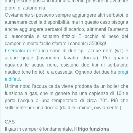
due persone possano tranquillamente pensare di avere tre
giorni di autonomia.
Ovviamente si possono sempre aggiungere altri serbatoi, e
aumentare così la disponibilità, ma in questo caso bisogna
anche aggiungere serbatoi di scarico, altrimenti l'aumento
di autonomia è soltanto fittizio! E occhio al peso del
camper: è molto facile sforare i canonici 3500kg!
I serbatoi di scarico
sono di due tipi: acque nere (wc) e
acque grigie (lavandino, lavabo, doccia). Per quanto
riguarda le acque nere, esistono due tipi di serbatoio:
nautico (che ho io), e a cassetta. Ognuno dei due ha
pregi
e difetti
.
Ultima nota: l'acqua calda viene prodotta da un boiler che
funziona a gas, che in genere ha una capienza di 10lt e
porta l'acqua a una temperatura di circa 70°. Più che
sufficiente per una doccia (da dieci minuti, ovviamente!).
GAS
Il gas in camper è fondamentale.
Il frigo funziona