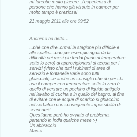
mi farebbe molto piacere...l'esperienza di
persone che hanno già vissuto in camper per
molto tempo è preziosa!
21 maggio 2011 alle ore 09:52
Anonimo ha detto…
...bhè che dire..ormai la stagione piu difficile è
alle spalle.....uno per esempio riguarda la
difficoltà nei mesi piu freddi (parlo di temperature
sotto lo zero) di approvigionarsi di acqua per i
servizi (visto che tutti i rubinetti di aree di
servizio e fontanelle varie sono tutti
ghiacciati)...e anche un consiglio che do per chi
usa il camper con temperature sotto lo zero è
quello di versare un pochino di liquido antigelo
nel lavabo di cucina e in quello del bagno, al fine
di evitare che le acque di scarico si ghiaccino
nel serbatoio con conseguente impossibilità di
scaricare!!
Quest'anno però ho ovviato al problema,
partendo in India qualche mese :-)
Un abbraccio
Marco