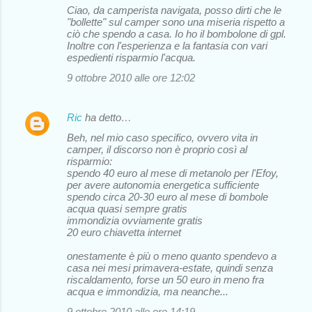
Ciao, da camperista navigata, posso dirti che le
o
"bollette" sul camper sono una miseria rispetto a
ciò che spendo a casa. Io ho il bombolone di gpl.
m
Inoltre con l'esperienza e la fantasia con vari
m
espedienti risparmio l'acqua.
e
9 ottobre 2010 alle ore 12:02
n
t
Ric
ha detto…
i
Beh, nel mio caso specifico, ovvero vita in
camper, il discorso non è proprio così al
risparmio:
spendo 40 euro al mese di metanolo per l'Efoy,
per avere autonomia energetica sufficiente
spendo circa 20-30 euro al mese di bombole
acqua quasi sempre gratis
immondizia ovviamente gratis
20 euro chiavetta internet
onestamente è più o meno quanto spendevo a
casa nei mesi primavera-estate, quindi senza
riscaldamento, forse un 50 euro in meno fra
acqua e immondizia, ma neanche...
9 ottobre 2010 alle ore 14:19