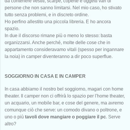
da contenere vestiti, scarpe, coperte e oggetti vari di
persone che non sanno limitarsi. Nel mio caso, ho stivato
tutto senza problemi, e in discreto ordine.
Ho perfino allestito una piccola libreria. E ho ancora
spazio.
In due il discorso rimane più o meno lo stesso: basta
organizzarsi. Anche perché, molte delle cose che in
appartamento consideravamo vitali (spesso per ingannare
la noia) in camper diventeranno a dir poco superflue.
SOGGIORNO IN CASA E IN CAMPER
In casa abbiamo il nostro bel soggiorno, magari con home
theater. Il camper non ci offrirà lo spazio per l'home theater,
un acquario, un mobile bar, e cose del genere, ma avremo
comunque ciò che serve: un comodo divano o poltrone, e
uno o più
tavoli dove mangiare o poggiare il pc
. Serve
altro?