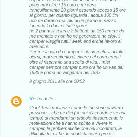
pago mai oltre i 15 euro e mi dura
tranquillamente 20 giorni essendo acceso 15 ore
al giorno. per quanto riguarda l acqua 100 litri
non mi durano mai piu di un giorno e mezzo
facendo la doccia tutti i giorni,
ho 2 pannelli solari e 2 batterie da 150 amere da
me montate e non ho ne generatore ne efoy, il
camper viaggia tutti i week end erche lavoro ai
mercatini.
Per me la vita da camper è un avventura di tutti i
giorni, mai scontento di vivere nel camperanzi
oltre al risparmio una scelta di vita. i miei
camper sempre camper puro ora ho un vas del
1985 e prima un wingamm del 1982
9 giugno 2011 alle ore 00:52
Ric
ha detto…
Ciao! Testimonianze come le tue sono davvero
preziose... che ne dici (se sei d'accordo e se hai
tempo) di mandarmi un articolo riassumendo le
motivazioni che ti hanno spinto a vivere in
camper, le problematiche che hai incontrato, le
difficoltà tecniche, le soddisfazioni, i pro e i