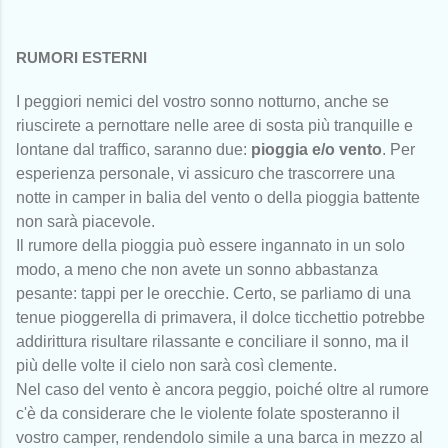
RUMORI ESTERNI
I peggiori nemici del vostro sonno notturno, anche se
riuscirete a pernottare nelle aree di sosta più tranquille e
lontane dal traffico, saranno due:
pioggia e/o vento
. Per
esperienza personale, vi assicuro che trascorrere una
notte in camper in balia del vento o della pioggia battente
non sarà piacevole.
Il rumore della pioggia può essere ingannato in un solo
modo, a meno che non avete un sonno abbastanza
pesante: tappi per le orecchie. Certo, se parliamo di una
tenue pioggerella di primavera, il dolce ticchettio potrebbe
addirittura risultare rilassante e conciliare il sonno, ma il
più delle volte il cielo non sarà così clemente.
Nel caso del vento è ancora peggio, poiché oltre al rumore
c'è da considerare che le violente folate sposteranno il
vostro camper, rendendolo simile a una barca in mezzo al