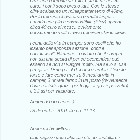
Ora, una bombola sa 10lt costa in media 20
euro...i conti sono presto fatti. Con le stesse
cifre scaldiamo un miniappartamento di 40mq.
Per la corrente il discorso è molto lungo...
usando una pila a combustibile (Efoy) spendo
circa 40 euro al mese...ovviamente
consumando molto meno corrente che in casa.
I conti della vita in camper sono quelli che ho
inserito nell'apposita sezione "conti e
conclusioni". Rimango convinto che il camper
non sia una scelta di per sé economica: può
esserlo se non si viaggia molto. Ma se lo si usa
per girare l'Europa...il discorso cambia. L'ideale
forse è fare come me: su 6 mesi di vita in
camper, 3 rimani fermo in un posto (ovviamente
dove hai tutto gratis, posteggi, acqua e pozzetto)
e 3 li usi per viaggiare.
Auguri di buon anno :)
28 dicembre 2010 alle ore 11:13
Anonimo ha detto…
ciao ragazzi sono ale.....io sto per installare i