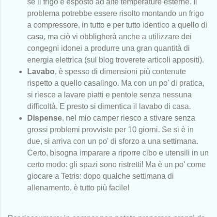
se il frigo è esposto ad alte temperature esterne. Il
problema potrebbe essere risolto montando un frigo
a compressore, in tutto e per tutto identico a quello di
casa, ma ciò vi obbligherà anche a utilizzare dei
congegni idonei a produrre una gran quantità di
energia elettrica (sul blog troverete articoli appositi).
Lavabo
, è spesso di dimensioni più contenute
rispetto a quello casalingo. Ma con un po' di pratica,
si riesce a lavare piatti e pentole senza nessuna
difficoltà. E presto si dimentica il lavabo di casa.
Dispense
, nel mio camper riesco a stivare senza
grossi problemi provviste per 10 giorni. Se si è in
due, si arriva con un po' di sforzo a una settimana.
Certo, bisogna imparare a riporre cibo e utensili in un
certo modo: gli spazi sono ristretti! Ma è un po' come
giocare a Tetris: dopo qualche settimana di
allenamento, è tutto più facile!