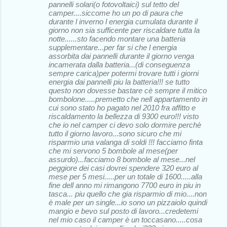
pannelli solari(o fotovoltaici) sul tetto del
camper....siccome ho un po di paura che
durante l inverno l energia cumulata durante il
giorno non sia sufficente per riscaldare tutta la
notte......sto facendo montare una batteria
supplementare...per far si che l energia
assorbita dai pannelli durante il giorno venga
incamerata dalla batteria...(di conseguenza
sempre carica)per potermi trovare tutti i giorni
energia dai pannelli piu la batteria!!! se tutto
questo non dovesse bastare cè sempre il mitico
bombolone.....premetto che nell appartamento in
cui sono stato ho pagato nel 2010 fra affitto e
riscaldamento la bellezza di 9300 euro!!! visto
che io nel camper ci devo solo dormire perchè
tutto il giorno lavoro...sono sicuro che mi
risparmio una valanga di soldi !!! facciamo finta
che mi servono 5 bombole al mese(per
assurdo)...facciamo 8 bombole al mese...nel
peggiore dei casi dovrei spendere 320 euro al
mese per 5 mesi.....per un totale di 1600.....alla
fine dell anno mi rimangono 7700 euro in piu in
tasca... piu quello che gia risparmio di mio....non
è male per un single...io sono un pizzaiolo quindi
mangio e bevo sul posto di lavoro...credetemi
nel mio caso il camper è un toccasano.....cosa