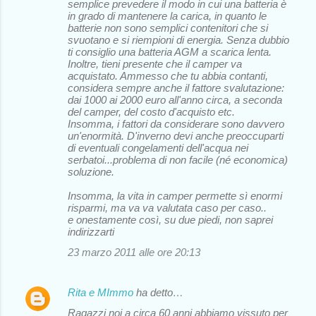
semplice prevedere il modo in cui una batteria è
in grado di mantenere la carica, in quanto le
batterie non sono semplici contenitori che si
svuotano e si riempioni di energia. Senza dubbio
ti consiglio una batteria AGM a scarica lenta.
Inoltre, tieni presente che il camper va
acquistato. Ammesso che tu abbia contanti,
considera sempre anche il fattore svalutazione:
dai 1000 ai 2000 euro all'anno circa, a seconda
del camper, del costo d'acquisto etc.
Insomma, i fattori da considerare sono davvero
un'enormità. D'inverno devi anche preoccuparti
di eventuali congelamenti dell'acqua nei
serbatoi...problema di non facile (né economica)
soluzione.
Insomma, la vita in camper permette sì enormi
risparmi, ma va va valutata caso per caso..
e onestamente così, su due piedi, non saprei
indirizzarti
23 marzo 2011 alle ore 20:13
Rita e MImmo
ha detto…
Ragazzi noi a circa 60 anni abbiamo vissuto per