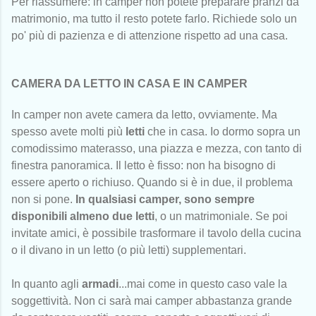
Per riassumere: in camper non potete preparare pranzi da
matrimonio, ma tutto il resto potete farlo. Richiede solo un
po' più di pazienza e di attenzione rispetto ad una casa.
CAMERA DA LETTO IN CASA E IN CAMPER
In camper non avete camera da letto, ovviamente. Ma
spesso avete molti più
letti
che in casa. Io dormo sopra un
comodissimo materasso, una piazza e mezza, con tanto di
finestra panoramica. Il letto è fisso: non ha bisogno di
essere aperto o richiuso. Quando si è in due, il problema
non si pone.
In qualsiasi camper, sono sempre
disponibili almeno due letti
, o un matrimoniale. Se poi
invitate amici, è possibile trasformare il tavolo della cucina
o il divano in un letto (o più letti) supplementari.
In quanto agli
armadi
...mai come in questo caso vale la
soggettività. Non ci sarà mai camper abbastanza grande