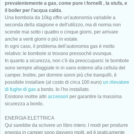
prevalentemente a gas, come pure i fornelli , la stufa, e
il boiler per l'acqua calda
.
Una bombola da 10kg offre un'autonomia variabile a
seconda della stagione e dell'utilizzo, ma di norma non
scende mai sotto i quattro o cinque giorni, per arrivare
anche a venti giorni o più in estate.
In ogni caso, il problema dell'autonomia gas è molto
relativo: le bombole si trovano pressoché ovunque.
In quanto a sicurezza, non c'è da preoccuparsi: le bombole
sono sempre alloggiate in in vano esterno alla cellula del
camper. Inoltre, per dormire sonni più che tranquilli, è
possibile installare (al costo di circa 100 euro)
un rilevatore
di fughe di gas
a bordo. Io l'ho installato.
Esistono inoltre altri
accessori
per garantire la massima
sicurezza a bordo.
ENERGIA ELETTRICA
Qui sarebbe da scrivere un libro intero. I modi per produrre
energia in camper sono davvero molti, ed è praticamente