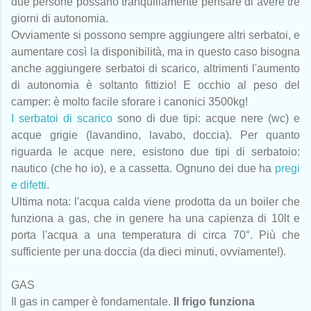
due persone possano tranquillamente pensare di avere tre
giorni di autonomia.
Ovviamente si possono sempre aggiungere altri serbatoi, e
aumentare così la disponibilità, ma in questo caso bisogna
anche aggiungere serbatoi di scarico, altrimenti l'aumento
di autonomia è soltanto fittizio! E occhio al peso del
camper: è molto facile sforare i canonici 3500kg!
I serbatoi di scarico
sono di due tipi: acque nere (wc) e
acque grigie (lavandino, lavabo, doccia). Per quanto
riguarda le acque nere, esistono due tipi di serbatoio:
nautico (che ho io), e a cassetta. Ognuno dei due ha
pregi
e difetti
.
Ultima nota: l'acqua calda viene prodotta da un boiler che
funziona a gas, che in genere ha una capienza di 10lt e
porta l'acqua a una temperatura di circa 70°. Più che
sufficiente per una doccia (da dieci minuti, ovviamente!).
GAS
Il gas in camper è fondamentale.
Il frigo funziona