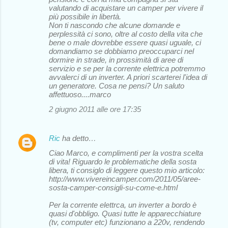
valutando di acquistare un camper per vivere il
più possibile in libertà.
Non ti nascondo che alcune domande e
perplessità ci sono, oltre al costo della vita che
bene o male dovrebbe essere quasi uguale, ci
domandiamo se dobbiamo preoccuparci nel
dormire in strade, in prossimità di aree di
servizio e se per la corrente elettrica potremmo
avvalerci di un inverter. A priori scarterei l'idea di
un generatore. Cosa ne pensi? Un saluto
affettuoso....marco
2 giugno 2011 alle ore 17:35
Ric
ha detto…
Ciao Marco, e complimenti per la vostra scelta
di vita! Riguardo le problematiche della sosta
libera, ti consiglo di leggere questo mio articolo:
http://www.vivereincamper.com/2011/05/aree-
sosta-camper-consigli-su-come-e.html
Per la corrente elettrca, un inverter a bordo è
quasi d'obbligo. Quasi tutte le apparecchiature
(tv, computer etc) funzionano a 220v, rendendo