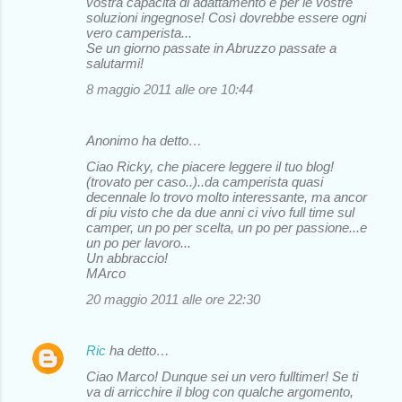
vostra capacità di adattamento e per le vostre
soluzioni ingegnose! Così dovrebbe essere ogni
vero camperista...
Se un giorno passate in Abruzzo passate a
salutarmi!
8 maggio 2011 alle ore 10:44
Anonimo ha detto…
Ciao Ricky, che piacere leggere il tuo blog!
(trovato per caso..)..da camperista quasi
decennale lo trovo molto interessante, ma ancor
di piu visto che da due anni ci vivo full time sul
camper, un po per scelta, un po per passione...e
un po per lavoro...
Un abbraccio!
MArco
20 maggio 2011 alle ore 22:30
Ric
ha detto…
Ciao Marco! Dunque sei un vero fulltimer! Se ti
va di arricchire il blog con qualche argomento,