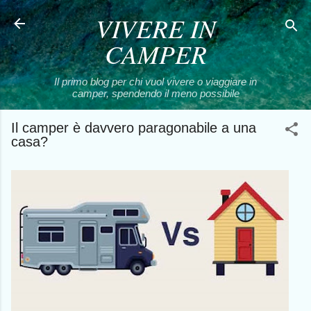
VIVERE IN
Passa ai contenuti principali
CAMPER
Il primo blog per chi vuol vivere o viaggiare in
camper, spendendo il meno possibile
Il camper è davvero paragonabile a una
casa?