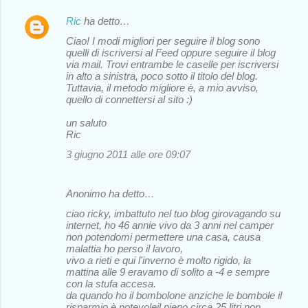
Ric
ha detto…
Ciao! I modi migliori per seguire il blog sono
quelli di iscriversi al Feed oppure seguire il blog
via mail. Trovi entrambe le caselle per iscriversi
in alto a sinistra, poco sotto il titolo del blog.
Tuttavia, il metodo migliore è, a mio avviso,
quello di connettersi al sito :)
un saluto
Ric
3 giugno 2011 alle ore 09:07
Anonimo ha detto…
ciao ricky, imbattuto nel tuo blog girovagando su
internet, ho 46 annie vivo da 3 anni nel camper
non potendomi permettere una casa, causa
malattia ho perso il lavoro,
vivo a rieti e qui l'inverno è molto rigido, la
mattina alle 9 eravamo di solito a -4 e sempre
con la stufa accesa.
da quando ho il bombolone anziche le bombole il
risparmio è notevoleil pieno circa 25 litri non