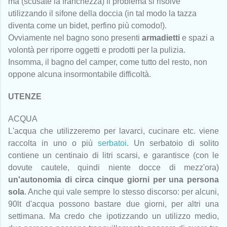
ma (scusate la franchezza) il problema si risolve
utilizzando il sifone della doccia (in tal modo la tazza
diventa come un bidet, perfino più comodo!).
Ovviamente nel bagno sono presenti
armadietti
e spazi a
volontà per riporre oggetti e prodotti per la pulizia.
Insomma, il bagno del camper, come tutto del resto, non
oppone alcuna insormontabile difficoltà.
UTENZE
ACQUA
L'acqua che utilizzeremo per lavarci, cucinare etc. viene
raccolta in uno o più
serbatoi
. Un serbatoio di solito
contiene un centinaio di litri scarsi, e garantisce (con le
dovute cautele, quindi niente docce di mezz'ora)
un'autonomia di circa cinque giorni per una persona
sola
. Anche qui vale sempre lo stesso discorso: per alcuni,
90lt d'acqua possono bastare due giorni, per altri una
settimana. Ma credo che ipotizzando un utilizzo medio,