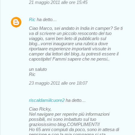
21 maggio 2011 alle ore 15:45
Ric
ha detto…
Ciao Marco, sei andato in India in camper? Se ti
va di scrivere un piccolo resoconto del tuo
viaggio, sarei ben lieto di pubblicarlo sul
blog...vorrei inaugurare una rubrica dove
riportaare esperienze importanti vissute in
camper dai lettori del blog..tu potresti essere il
capostipite! Fammi sapere che ne pensi..
un saluto
Ric
23 maggio 2011 alle ore 18:07
riscaldamiilcuore2
ha detto…
Ciao Ricky,
Nel navigare per reperire più informazioni
possibili, mi sono imbattuto sul tuo
graziosissimo blog.COMPLIMENTI!
Ho 65 anni compiuti da poco, sono in attesa di
pensione e con la mia compagna si sta