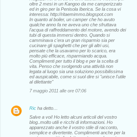
oltre 2 mesi in un Kangoo da me camperizzato
ed in giro per la Penisola Iberica. Se la cosa vi
interessa: http://ritaemimmo.blogspot.com
In quanto al boiler, un camper che ho avuto
qualche anno fa ne aveva uno che sfruttava
l'acqua di raffreddamento del motore, avendo dei
tubi di questa immersi dentro. Quando si
camminava c'era un gran risparmio sia per
cucinare gli spaghetti che per gli altri usi,
pensate che la usavamo per lo scarico, era
molto più efficace, risparmiando acqua.
Complimenti per tutto il blog e per la scelta di
vita. Penso che svolgendo una attività non
legata al luogo sia una soluziono possibilissima
ed auspicabile, come si suol dire si "unisce l'utile
al dilettante"
7 maggio 2011 alle ore 07:06
Ric
ha detto…
Salve a voi! Ho letto alcuni articoli del vostro
blog..molto utili e ricchi di informazioni. Ho
apparezzato anche il vostro stile di racconto,
semplice e divertente. Complimenti anche per la