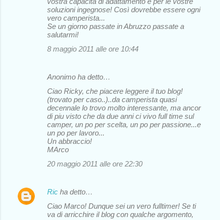
vostra capacità di adattamento e per le vostre
soluzioni ingegnose! Così dovrebbe essere ogni
vero camperista...
Se un giorno passate in Abruzzo passate a
salutarmi!
8 maggio 2011 alle ore 10:44
Anonimo ha detto…
Ciao Ricky, che piacere leggere il tuo blog!
(trovato per caso..)..da camperista quasi
decennale lo trovo molto interessante, ma ancor
di piu visto che da due anni ci vivo full time sul
camper, un po per scelta, un po per passione...e
un po per lavoro...
Un abbraccio!
MArco
20 maggio 2011 alle ore 22:30
Ric
ha detto…
Ciao Marco! Dunque sei un vero fulltimer! Se ti
va di arricchire il blog con qualche argomento,