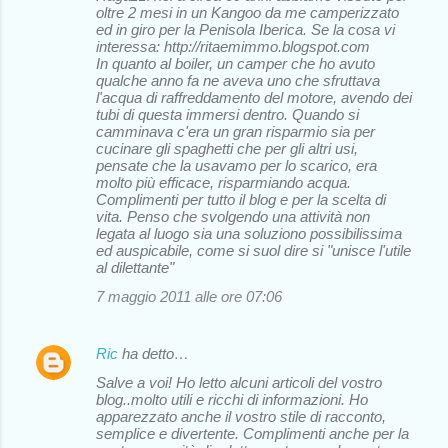
oltre 2 mesi in un Kangoo da me camperizzato
ed in giro per la Penisola Iberica. Se la cosa vi
interessa: http://ritaemimmo.blogspot.com
In quanto al boiler, un camper che ho avuto
qualche anno fa ne aveva uno che sfruttava
l'acqua di raffreddamento del motore, avendo dei
tubi di questa immersi dentro. Quando si
camminava c'era un gran risparmio sia per
cucinare gli spaghetti che per gli altri usi,
pensate che la usavamo per lo scarico, era
molto più efficace, risparmiando acqua.
Complimenti per tutto il blog e per la scelta di
vita. Penso che svolgendo una attività non
legata al luogo sia una soluziono possibilissima
ed auspicabile, come si suol dire si "unisce l'utile
al dilettante"
7 maggio 2011 alle ore 07:06
Ric
ha detto…
Salve a voi! Ho letto alcuni articoli del vostro
blog..molto utili e ricchi di informazioni. Ho
apparezzato anche il vostro stile di racconto,
semplice e divertente. Complimenti anche per la