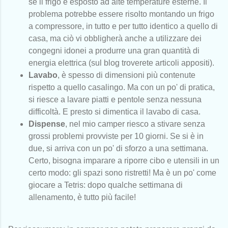
se il frigo è esposto ad alte temperature esterne. Il
problema potrebbe essere risolto montando un frigo
a compressore, in tutto e per tutto identico a quello di
casa, ma ciò vi obbligherà anche a utilizzare dei
congegni idonei a produrre una gran quantità di
energia elettrica (sul blog troverete articoli appositi).
Lavabo
, è spesso di dimensioni più contenute
rispetto a quello casalingo. Ma con un po' di pratica,
si riesce a lavare piatti e pentole senza nessuna
difficoltà. E presto si dimentica il lavabo di casa.
Dispense
, nel mio camper riesco a stivare senza
grossi problemi provviste per 10 giorni. Se si è in
due, si arriva con un po' di sforzo a una settimana.
Certo, bisogna imparare a riporre cibo e utensili in un
certo modo: gli spazi sono ristretti! Ma è un po' come
giocare a Tetris: dopo qualche settimana di
allenamento, è tutto più facile!