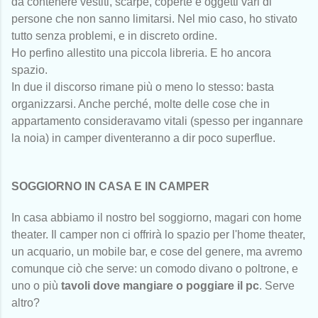
da contenere vestiti, scarpe, coperte e oggetti vari di
persone che non sanno limitarsi. Nel mio caso, ho stivato
tutto senza problemi, e in discreto ordine.
Ho perfino allestito una piccola libreria. E ho ancora
spazio.
In due il discorso rimane più o meno lo stesso: basta
organizzarsi. Anche perché, molte delle cose che in
appartamento consideravamo vitali (spesso per ingannare
la noia) in camper diventeranno a dir poco superflue.
SOGGIORNO IN CASA E IN CAMPER
In casa abbiamo il nostro bel soggiorno, magari con home
theater. Il camper non ci offrirà lo spazio per l'home theater,
un acquario, un mobile bar, e cose del genere, ma avremo
comunque ciò che serve: un comodo divano o poltrone, e
uno o più
tavoli dove mangiare o poggiare il pc
. Serve
altro?