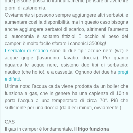
due persone possano tranquillamente pensare di avere tre
giorni di autonomia.
Ovviamente si possono sempre aggiungere altri serbatoi, e
aumentare così la disponibilità, ma in questo caso bisogna
anche aggiungere serbatoi di scarico, altrimenti l'aumento
di autonomia è soltanto fittizio! E occhio al peso del
camper: è molto facile sforare i canonici 3500kg!
I serbatoi di scarico
sono di due tipi: acque nere (wc) e
acque grigie (lavandino, lavabo, doccia). Per quanto
riguarda le acque nere, esistono due tipi di serbatoio:
nautico (che ho io), e a cassetta. Ognuno dei due ha
pregi
e difetti
.
Ultima nota: l'acqua calda viene prodotta da un boiler che
funziona a gas, che in genere ha una capienza di 10lt e
porta l'acqua a una temperatura di circa 70°. Più che
sufficiente per una doccia (da dieci minuti, ovviamente!).
GAS
Il gas in camper è fondamentale.
Il frigo funziona