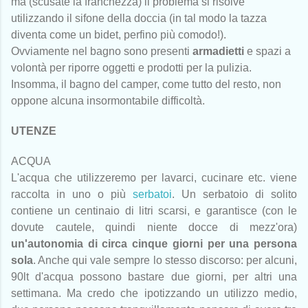
ma (scusate la franchezza) il problema si risolve
utilizzando il sifone della doccia (in tal modo la tazza
diventa come un bidet, perfino più comodo!).
Ovviamente nel bagno sono presenti
armadietti
e spazi a
volontà per riporre oggetti e prodotti per la pulizia.
Insomma, il bagno del camper, come tutto del resto, non
oppone alcuna insormontabile difficoltà.
UTENZE
ACQUA
L'acqua che utilizzeremo per lavarci, cucinare etc. viene
raccolta in uno o più
serbatoi
. Un serbatoio di solito
contiene un centinaio di litri scarsi, e garantisce (con le
dovute cautele, quindi niente docce di mezz'ora)
un'autonomia di circa cinque giorni per una persona
sola
. Anche qui vale sempre lo stesso discorso: per alcuni,
90lt d'acqua possono bastare due giorni, per altri una
settimana. Ma credo che ipotizzando un utilizzo medio,