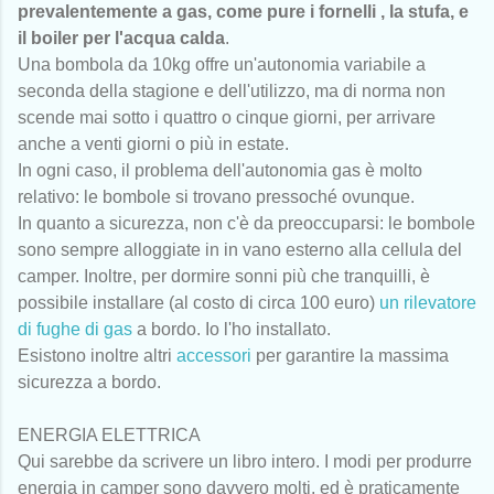
prevalentemente a gas, come pure i fornelli , la stufa, e
il boiler per l'acqua calda
.
Una bombola da 10kg offre un'autonomia variabile a
seconda della stagione e dell'utilizzo, ma di norma non
scende mai sotto i quattro o cinque giorni, per arrivare
anche a venti giorni o più in estate.
In ogni caso, il problema dell'autonomia gas è molto
relativo: le bombole si trovano pressoché ovunque.
In quanto a sicurezza, non c'è da preoccuparsi: le bombole
sono sempre alloggiate in in vano esterno alla cellula del
camper. Inoltre, per dormire sonni più che tranquilli, è
possibile installare (al costo di circa 100 euro)
un rilevatore
di fughe di gas
a bordo. Io l'ho installato.
Esistono inoltre altri
accessori
per garantire la massima
sicurezza a bordo.
ENERGIA ELETTRICA
Qui sarebbe da scrivere un libro intero. I modi per produrre
energia in camper sono davvero molti, ed è praticamente