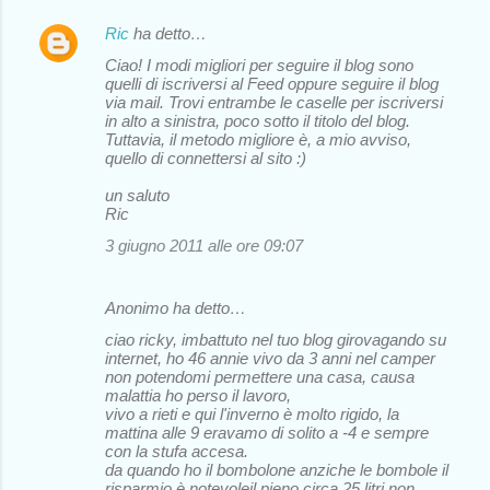
Ric
ha detto…
Ciao! I modi migliori per seguire il blog sono
quelli di iscriversi al Feed oppure seguire il blog
via mail. Trovi entrambe le caselle per iscriversi
in alto a sinistra, poco sotto il titolo del blog.
Tuttavia, il metodo migliore è, a mio avviso,
quello di connettersi al sito :)
un saluto
Ric
3 giugno 2011 alle ore 09:07
Anonimo ha detto…
ciao ricky, imbattuto nel tuo blog girovagando su
internet, ho 46 annie vivo da 3 anni nel camper
non potendomi permettere una casa, causa
malattia ho perso il lavoro,
vivo a rieti e qui l'inverno è molto rigido, la
mattina alle 9 eravamo di solito a -4 e sempre
con la stufa accesa.
da quando ho il bombolone anziche le bombole il
risparmio è notevoleil pieno circa 25 litri non