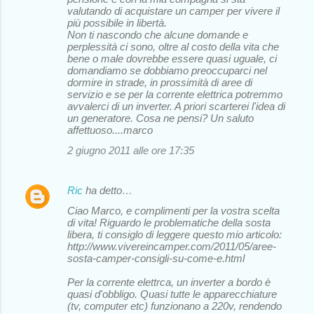
valutando di acquistare un camper per vivere il
più possibile in libertà.
Non ti nascondo che alcune domande e
perplessità ci sono, oltre al costo della vita che
bene o male dovrebbe essere quasi uguale, ci
domandiamo se dobbiamo preoccuparci nel
dormire in strade, in prossimità di aree di
servizio e se per la corrente elettrica potremmo
avvalerci di un inverter. A priori scarterei l'idea di
un generatore. Cosa ne pensi? Un saluto
affettuoso....marco
2 giugno 2011 alle ore 17:35
Ric
ha detto…
Ciao Marco, e complimenti per la vostra scelta
di vita! Riguardo le problematiche della sosta
libera, ti consiglo di leggere questo mio articolo:
http://www.vivereincamper.com/2011/05/aree-
sosta-camper-consigli-su-come-e.html
Per la corrente elettrca, un inverter a bordo è
quasi d'obbligo. Quasi tutte le apparecchiature
(tv, computer etc) funzionano a 220v, rendendo