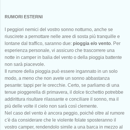
RUMORI ESTERNI
I peggiori nemici del vostro sonno notturno, anche se
riuscirete a pernottare nelle aree di sosta più tranquille e
lontane dal traffico, saranno due:
pioggia e/o vento
. Per
esperienza personale, vi assicuro che trascorrere una
notte in camper in balia del vento o della pioggia battente
non sarà piacevole.
Il rumore della pioggia può essere ingannato in un solo
modo, a meno che non avete un sonno abbastanza
pesante: tappi per le orecchie. Certo, se parliamo di una
tenue pioggerella di primavera, il dolce ticchettio potrebbe
addirittura risultare rilassante e conciliare il sonno, ma il
più delle volte il cielo non sarà così clemente.
Nel caso del vento è ancora peggio, poiché oltre al rumore
c'è da considerare che le violente folate sposteranno il
vostro camper, rendendolo simile a una barca in mezzo al