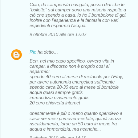
Ciao, da camperista navigata, posso dirti che le
o
"bollette" sul camper sono una miseria rispetto a
ciò che spendo a casa. Io ho il bombolone di gpl.
m
Inoltre con l'esperienza e la fantasia con vari
m
espedienti risparmio l'acqua.
e
9 ottobre 2010 alle ore 12:02
n
t
Ric
ha detto…
i
Beh, nel mio caso specifico, ovvero vita in
camper, il discorso non è proprio così al
risparmio:
spendo 40 euro al mese di metanolo per l'Efoy,
per avere autonomia energetica sufficiente
spendo circa 20-30 euro al mese di bombole
acqua quasi sempre gratis
immondizia ovviamente gratis
20 euro chiavetta internet
onestamente è più o meno quanto spendevo a
casa nei mesi primavera-estate, quindi senza
riscaldamento, forse un 50 euro in meno fra
acqua e immondizia, ma neanche...
9 ottobre 2010 alle ore 14:19