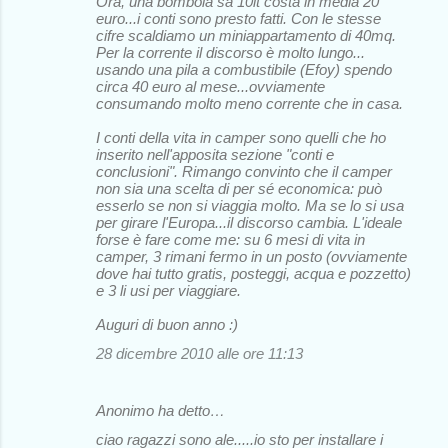
Ora, una bombola sa 10lt costa in media 20
euro...i conti sono presto fatti. Con le stesse
cifre scaldiamo un miniappartamento di 40mq.
Per la corrente il discorso è molto lungo...
usando una pila a combustibile (Efoy) spendo
circa 40 euro al mese...ovviamente
consumando molto meno corrente che in casa.
I conti della vita in camper sono quelli che ho
inserito nell'apposita sezione "conti e
conclusioni". Rimango convinto che il camper
non sia una scelta di per sé economica: può
esserlo se non si viaggia molto. Ma se lo si usa
per girare l'Europa...il discorso cambia. L'ideale
forse è fare come me: su 6 mesi di vita in
camper, 3 rimani fermo in un posto (ovviamente
dove hai tutto gratis, posteggi, acqua e pozzetto)
e 3 li usi per viaggiare.
Auguri di buon anno :)
28 dicembre 2010 alle ore 11:13
Anonimo ha detto…
ciao ragazzi sono ale.....io sto per installare i