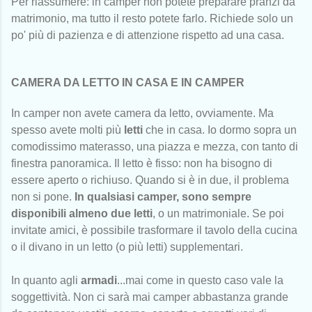
Per riassumere: in camper non potete preparare pranzi da
matrimonio, ma tutto il resto potete farlo. Richiede solo un
po' più di pazienza e di attenzione rispetto ad una casa.
CAMERA DA LETTO IN CASA E IN CAMPER
In camper non avete camera da letto, ovviamente. Ma
spesso avete molti più
letti
che in casa. Io dormo sopra un
comodissimo materasso, una piazza e mezza, con tanto di
finestra panoramica. Il letto è fisso: non ha bisogno di
essere aperto o richiuso. Quando si è in due, il problema
non si pone.
In qualsiasi camper, sono sempre
disponibili almeno due letti
, o un matrimoniale. Se poi
invitate amici, è possibile trasformare il tavolo della cucina
o il divano in un letto (o più letti) supplementari.
In quanto agli
armadi
...mai come in questo caso vale la
soggettività. Non ci sarà mai camper abbastanza grande