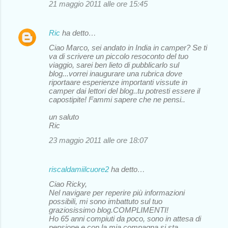
21 maggio 2011 alle ore 15:45
Ric
ha detto…
Ciao Marco, sei andato in India in camper? Se ti
va di scrivere un piccolo resoconto del tuo
viaggio, sarei ben lieto di pubblicarlo sul
blog...vorrei inaugurare una rubrica dove
riportaare esperienze importanti vissute in
camper dai lettori del blog..tu potresti essere il
capostipite! Fammi sapere che ne pensi..
un saluto
Ric
23 maggio 2011 alle ore 18:07
riscaldamiilcuore2
ha detto…
Ciao Ricky,
Nel navigare per reperire più informazioni
possibili, mi sono imbattuto sul tuo
graziosissimo blog.COMPLIMENTI!
Ho 65 anni compiuti da poco, sono in attesa di
pensione e con la mia compagna si sta