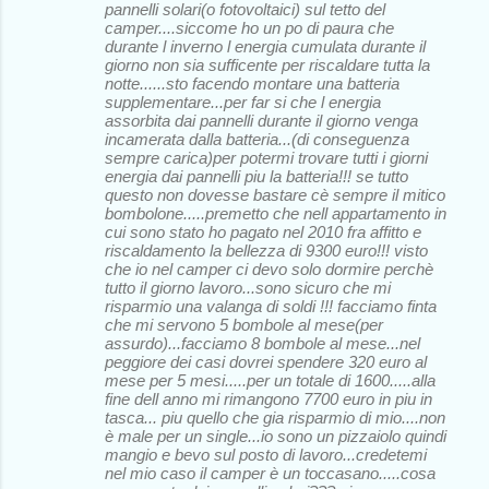
pannelli solari(o fotovoltaici) sul tetto del
camper....siccome ho un po di paura che
durante l inverno l energia cumulata durante il
giorno non sia sufficente per riscaldare tutta la
notte......sto facendo montare una batteria
supplementare...per far si che l energia
assorbita dai pannelli durante il giorno venga
incamerata dalla batteria...(di conseguenza
sempre carica)per potermi trovare tutti i giorni
energia dai pannelli piu la batteria!!! se tutto
questo non dovesse bastare cè sempre il mitico
bombolone.....premetto che nell appartamento in
cui sono stato ho pagato nel 2010 fra affitto e
riscaldamento la bellezza di 9300 euro!!! visto
che io nel camper ci devo solo dormire perchè
tutto il giorno lavoro...sono sicuro che mi
risparmio una valanga di soldi !!! facciamo finta
che mi servono 5 bombole al mese(per
assurdo)...facciamo 8 bombole al mese...nel
peggiore dei casi dovrei spendere 320 euro al
mese per 5 mesi.....per un totale di 1600.....alla
fine dell anno mi rimangono 7700 euro in piu in
tasca... piu quello che gia risparmio di mio....non
è male per un single...io sono un pizzaiolo quindi
mangio e bevo sul posto di lavoro...credetemi
nel mio caso il camper è un toccasano.....cosa