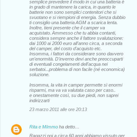
semplice prevedere il modo in cui una batteria è
in grado di mantenere la carica, in quanto le
batterie non sono semplici contenitori che si
svuotano e si riempioni di energia. Senza dubbio
ti consiglio una batteria AGM a scarica lenta.
Inoltre, tieni presente che il camper va
acquistato. Ammesso che tu abbia contanti,
considera sempre anche il fattore svalutazione:
dai 1000 ai 2000 euro all'anno circa, a seconda
del camper, del costo d'acquisto etc.
Insomma, i fattori da considerare sono davvero
un'enormità. D'inverno devi anche preoccuparti
di eventuali congelamenti dell'acqua nei
serbatoi...problema di non facile (né economica)
soluzione.
Insomma, la vita in camper permette sì enormi
risparmi, ma va va valutata caso per caso..
e onestamente così, su due piedi, non saprei
indirizzarti
23 marzo 2011 alle ore 20:13
Rita e MImmo
ha detto…
Ragazzi noi a circa 60 anni abbiamo vissuto per