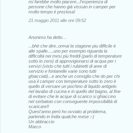
mi farebbe molto piacere...l'esperienza di
persone che hanno già vissuto in camper per
molto tempo è preziosa!
21 maggio 2011 alle ore 09:52
Anonimo ha detto…
...bhè che dire..ormai la stagione piu difficile è
alle spalle.....uno per esempio riguarda la
difficoltà nei mesi piu freddi (parlo di temperature
sotto lo zero) di approvigionarsi di acqua per i
servizi (visto che tutti i rubinetti di aree di
servizio e fontanelle varie sono tutti
ghiacciati)...e anche un consiglio che do per chi
usa il camper con temperature sotto lo zero è
quello di versare un pochino di liquido antigelo
nel lavabo di cucina e in quello del bagno, al fine
di evitare che le acque di scarico si ghiaccino
nel serbatoio con conseguente impossibilità di
scaricare!!
Quest'anno però ho ovviato al problema,
partendo in India qualche mese :-)
Un abbraccio
Marco