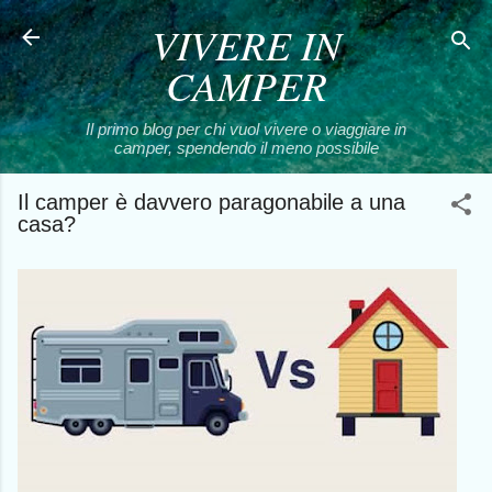
VIVERE IN
Passa ai contenuti principali
CAMPER
Il primo blog per chi vuol vivere o viaggiare in
camper, spendendo il meno possibile
Il camper è davvero paragonabile a una
casa?