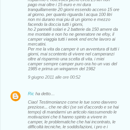
pago mai oltre i 15 euro e mi dura
tranquillamente 20 giorni essendo acceso 15 ore
al giorno. per quanto riguarda l acqua 100 litri
non mi durano mai piu di un giorno e mezzo
facendo la doccia tutti i giorni,
ho 2 pannelli solari e 2 batterie da 150 amere da
me montate e non ho ne generatore ne efoy, il
camper viaggia tutti i week end erche lavoro ai
mercatini.
Per me la vita da camper è un avventura di tutti i
giorni, mai scontento di vivere nel camperanzi
oltre al risparmio una scelta di vita. i miei
camper sempre camper puro ora ho un vas del
1985 e prima un wingamm del 1982
9 giugno 2011 alle ore 00:52
Ric
ha detto…
Ciao! Testimonianze come le tue sono davvero
preziose... che ne dici (se sei d'accordo e se hai
tempo) di mandarmi un articolo riassumendo le
motivazioni che ti hanno spinto a vivere in
camper, le problematiche che hai incontrato, le
difficoltà tecniche, le soddisfazioni, i pro e i