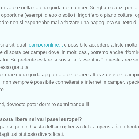
di valore nella cabina guida del camper. Scegliamo anzi per tal
 opportune (esempi: dietro o sotto il frigorifero o piano cottura, 
ladro non si esporrebbe mai a forzare una bagagliera sul tetto di
 a siti quali
camperonline.it
è possibile accedere a liste molto
ee di sosta per camper dove, in molti casi, potremo anche rifornir
atoi. Se preferite evitare la sosta "all'avventura", queste aree s
esso gratuita.
rocurarsi una guida aggiornata delle aree attrezzate e dei campi
 non sempre è possibile connettersi a internet in camper, speci
ro.
i, dovreste poter dormire sonni tranquilli.
 sosta libera nei vari paesi europei?
a dal punto di vista dell'accoglienza del camperista è un territo
gli usi piuttosto diversificati.