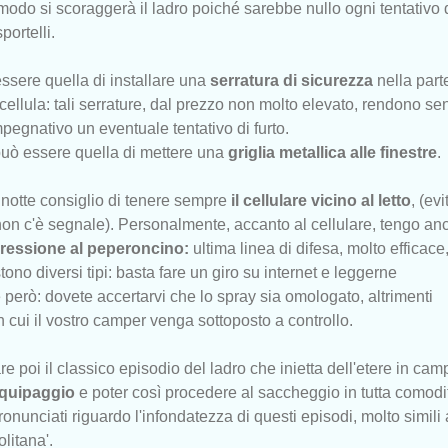
 modo si scoraggerà il ladro poiché sarebbe nullo ogni tentativo 
portelli.
ssere quella di installare una
serratura di sicurezza
nella part
a cellula: tali serrature, dal prezzo non molto elevato, rendono se
pegnativo un eventuale tentativo di furto.
uò essere quella di mettere una
griglia metallica alle finestre
.
 notte consiglio di tenere sempre
il cellulare vicino al letto
, (ev
non c'è segnale). Personalmente, accanto al cellulare, tengo an
ressione al peperoncino:
ultima linea di difesa, molto efficace,
tono diversi tipi: basta fare un giro su internet e leggerne
e però: dovete accertarvi che lo spray sia omologato, altrimenti
n cui il vostro camper venga sottoposto a controllo.
poi il classico episodio del ladro che inietta dell'etere in cam
equipaggio
e poter così procedere al saccheggio in tutta comodi
ronunciati riguardo l'infondatezza di questi episodi, molto simili
olitana'.