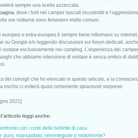
i rivelerà sempre una scelta azzeccata.
pagna
, dove i furti nei camper lasciati incustoditi e l'aggression
nelle ore notturne sono fenomeni molto comuni.
e europeo o extra-europeo è sempre bene informarsi su internet,
e su Google e/o leggendo discussioni sui forum dedicati, anche
di sostare esclusivamente nei camping. L'esperienza dei camperi
 luoghi che abbiamo intenzione di visitare è senza ombra di dubb
ni.
za dei consigli che ho elencato in questo articolo, e la conosce
 rischio ci eviterà quasi certamente spiacevoli sorprese.
ugno 2021]
t'articolo leggi anche:
nfronto con i costi delle bollette di casa
er: puro, mansardato, semintegrale o motorhome?