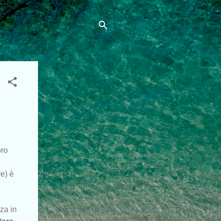
oro
e) è
zza in