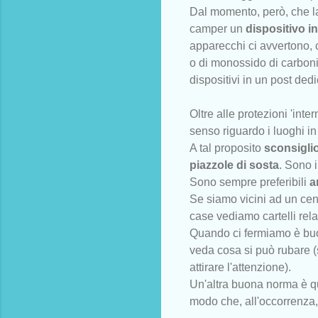
Dal momento, però, che la
camper un
dispositivo in
apparecchi ci avvertono, 
o di monossido di carbonio
dispositivi in un post dedi
Oltre alle protezioni 'int
senso riguardo i luoghi i
A tal proposito
sconsiglio
piazzole di sosta
. Sono i
Sono sempre preferibili
ar
Se siamo vicini ad un cent
case vediamo cartelli rela
Quando ci fermiamo è bu
veda cosa si può rubare 
attirare l'attenzione).
Un'altra buona norma è q
modo che, all'occorrenza,