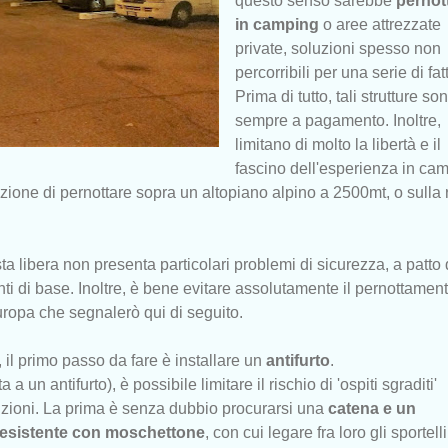
questo senso sarebbe
pernot
in camping
o aree attrezzate
private, soluzioni spesso non
percorribili per una serie di fatt
Prima di tutto, tali strutture so
sempre a pagamento. Inoltre,
limitano di molto la libertà e il
fascino dell'esperienza in cam
zione di pernottare sopra un altopiano alpino a 2500mt, o sulla 
ta libera non presenta particolari problemi di sicurezza, a patto 
ti di base. Inoltre, è bene evitare assolutamente il pernottamen
uropa che segnalerò qui di seguito.
 il primo passo da fare è installare un
antifurto
.
a a un antifurto), è possibile limitare il rischio di 'ospiti sgraditi'
ioni. La prima è senza dubbio procurarsi una
catena e un
 resistente con moschettone
, con cui legare fra loro gli sportelli