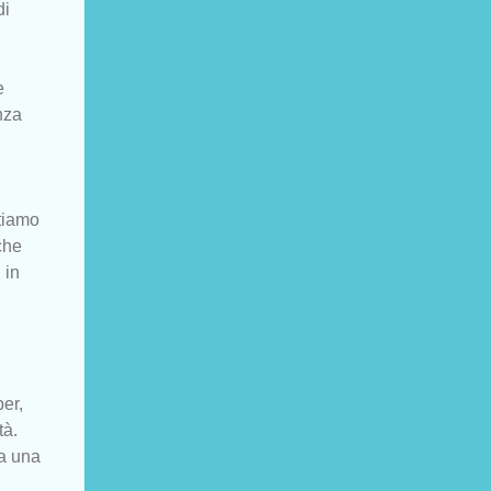
di
e
nza
itiamo
che
 in
per,
tà.
 a una