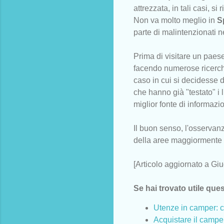
attrezzata, in tali casi, s
Non va molto meglio in
S
parte di malintenzionati 
Prima di visitare un paes
facendo numerose ricerch
caso in cui si decidesse 
che hanno già "testato" i
miglior fonte di informazio
Il buon senso, l'osservan
della aree maggiormente a
[Articolo aggiornato a Gi
Se hai trovato utile ques
Utenze in camper: co
Acquistare il camp