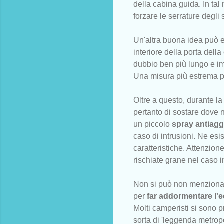
della cabina guida. In tal
forzare le serrature degli s
Un'altra buona idea può e
interiore della porta dell
dubbio ben più lungo e im
Una misura più estrema p
Oltre a questo, durante la
pertanto di sostare dove 
un piccolo
spray antiagg
caso di intrusioni. Ne esis
caratteristiche. Attenzion
rischiate grane nel caso i
Non si può non menzionare 
per
far
addormentare l'
Molti camperisti si sono p
sorta di 'leggenda metrop