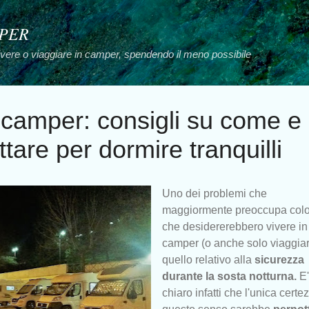
Passa ai contenuti principali
MPER
vivere o viaggiare in camper, spendendo il meno possibile
 camper: consigli su come e
tare per dormire tranquilli
Uno dei problemi che
maggiormente preoccupa col
che desidererebbero vivere in
camper (o anche solo viaggiar
quello relativo alla
sicurezza
durante la sosta notturna.
E'
chiaro infatti che l'unica certe