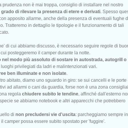
 prudenza non è mai troppa, consiglio di installare nel nostro
 grado di rilevare la presenza di etere e derivati
. Spesso ques
con apposito allarme, anche della presenza di eventuali fughe d
. Tratteremo in dettaglio le tipologie e il funzionamento di tali
cato.
erne' di cui abbiamo discusso, è necessario seguire regole di buo
n cui posteggeremo il camper durante la notte.
 nel modo più assoluto di sostare in autostrada, autogrill o
 luoghi privilegiati da ladri e malintenzionati vari.
ee ben illuminate e non isolate
.
ro abitato, diamo uno sguardo in giro: se sui cancelli e le porte 
tivi ad allarmi o cani da guardia, forse non è una zona consiglia
ona regola
chiudere subito le tendine
, affinché dall'esterno no
(specie se abbiamo notebook e altri apparecchi che potrebbero
uello di
non precludersi vie d'uscita
: parcheggiamo sempre in
 il camper possa essere subito spostato per 'fuggire'.