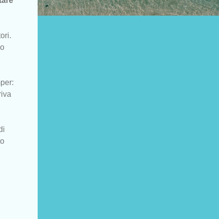
tare
ori.
no
per:
riva
di
to