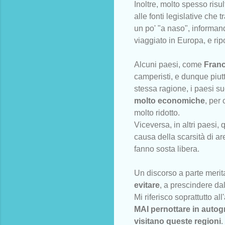
Inoltre, molto spesso risul
alle fonti legislative che
un po' "a naso", informan
viaggiato in Europa, e rip
Alcuni paesi, come
Fran
camperisti, e dunque piutt
stessa ragione, i paesi s
molto economiche
, per 
molto ridotto.
Viceversa, in altri paesi, q
causa della scarsità di ar
fanno sosta libera.
Un discorso a parte meri
evitare
, a prescindere dal
Mi riferisco soprattutto al
MAI pernottare in autogri
visitano queste regioni
.