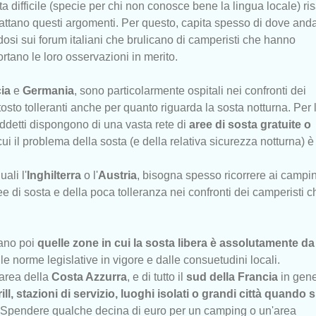
ta difficile (specie per chi non conosce bene la lingua locale) ris
 trattano questi argomenti. Per questo, capita spesso di dove and
dosi sui forum italiani che brulicano di camperisti che hanno
ortano le loro osservazioni in merito.
cia
e
Germania
, sono particolarmente ospitali nei confronti dei
osto tolleranti anche per quanto riguarda la sosta notturna. Per 
uddetti dispongono di una vasta rete di
aree di sosta gratuite o
cui il problema della sosta (e della relativa sicurezza notturna) è
uali l'
Inghilterra
o l'
Austria
, bisogna spesso ricorrere ai campi
ee di sosta e della poca tolleranza nei confronti dei camperisti c
tano poi
quelle zone in cui la sosta libera è assolutamente da
le norme legislative in vigore e dalle consuetudini locali.
l'area della
Costa Azzurra
, e di tutto il
sud della Francia
in gene
ll, stazioni di servizio, luoghi isolati o grandi città quando s
 Spendere qualche decina di euro per un camping o un'area