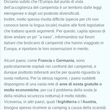
Diciamo subito che l'Europa dal punto di vista
dell'accoglienza del camperista è un territorio dalle leggi
eterogenee e dagli usi piuttosto diversificati.
Inoltre, molto spesso risulta difficile (specie per chi non
conosce bene la lingua locale) risalire alle fonti legislative
che trattano questi argomenti. Per questo, capita spesso di
dove andare un po' "a naso", informandosi sui forum
italiani che brulicano di camperisti che hanno viaggiato in
Europa, e riportano le loro osservazioni in merito.
Alcuni paesi, come
Francia
e
Germania
, sono
particolarmente ospitali nei confronti dei camperisti, e
dunque piuttosto tolleranti anche per quanto riguarda la
sosta notturna. Per la stessa ragione, i paesi suddetti
dispongono di una vasta rete di
aree di sosta gratuite o
molto economiche
, per cui il problema della sosta (e
della relativa sicurezza notturna) è molto ridotto.
Viceversa, in altri paesi, quali l'
Inghilterra
o l'
Austria
,
bisogna spesso ricorrere ai camping a causa della scarsità