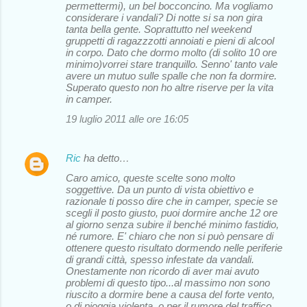
permettermi), un bel bocconcino. Ma vogliamo
considerare i vandali? Di notte si sa non gira
tanta bella gente. Soprattutto nel weekend
gruppetti di ragazzzotti annoiati e pieni di alcool
in corpo. Dato che dormo molto (di solito 10 ore
minimo)vorrei stare tranquillo. Senno' tanto vale
avere un mutuo sulle spalle che non fa dormire.
Superato questo non ho altre riserve per la vita
in camper.
19 luglio 2011 alle ore 16:05
Ric
ha detto…
Caro amico, queste scelte sono molto
soggettive. Da un punto di vista obiettivo e
razionale ti posso dire che in camper, specie se
scegli il posto giusto, puoi dormire anche 12 ore
al giorno senza subire il benché minimo fastidio,
né rumore. E' chiaro che non si può pensare di
ottenere questo risultato dormendo nelle periferie
di grandi città, spesso infestate da vandali.
Onestamente non ricordo di aver mai avuto
problemi di questo tipo...al massimo non sono
riuscito a dormire bene a causa del forte vento,
o di pioggia violenta, o per il rumore del traffico.