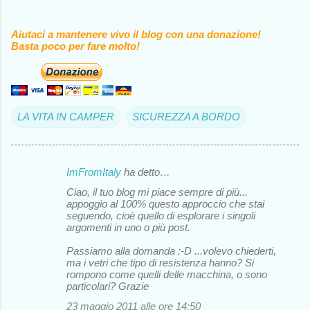
Aiutaci a mantenere vivo il blog con una donazione!
Basta poco per fare molto!
LA VITA IN CAMPER
SICUREZZA A BORDO
ImFromItaly
ha detto…
C
Ciao, il tuo blog mi piace sempre di più...
o
appoggio al 100% questo approccio che stai
seguendo, cioè quello di esplorare i singoli
m
argomenti in uno o più post.
m
Passiamo alla domanda :-D ...volevo chiederti,
e
ma i vetri che tipo di resistenza hanno? Si
rompono come quelli delle macchina, o sono
n
particolari? Grazie
t
23 maggio 2011 alle ore 14:50