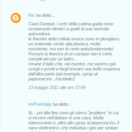
i
Ric
ha detto…
Ciao! Dunque, i vetri della cabina guida sono
ovviamente identici a quelli di una normale
autovettura
le finestre della cellula invece sono in plexiglass,
un materiale simile alla plastica, molto
resistente, ma non di certo antisfondamento!
Forzare la finestra di un camper non è certo
complicato per un ladro...
rimane il fatto che, nel mentre, noi saremo già
svegli e pronti a fargli trovare una bella sorpresa
dall'altra parte (ad esempio, spray al
peperoncino...micidiale!)
23 maggio 2011 alle ore 17:59
ImFromItaly
ha detto…
Si... poi alla fine sono gli stessi "problemi" in cui
si incorre nell'abitare in una casa. Molto
interessante è, oltre allo spray al peperoncino, il
naso elettronico, che individua i gas per sedare