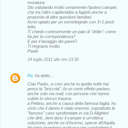
muratura.
Sto valutando molto seriamente l'ipotesi camper,
che tra l'altro capiterebbe a fagiolo anche a
proposito di altre questioni familiari.
Avrei optato per un semintegrale con 3+1 posti
letto.
Ti chiedo cortesemente un paio di "dritte": come
fai per la corrispondenza?
E per il lavaggio dei panni?.
Ti ringrazio molto.
Paolo
24 luglio 2011 alle ore 23:30
Ric
ha detto…
Ciao Paolo...e così anche tu quella notte hai
preso la "briscola"..fa un certo effetto parlare,
anche solo via mail, con persone che hanno
subìto lo stesso trauma
a Pettino, anche a causa della famosa faglia, ho
visto che il danno è stato enorme, soprattutto le
"famose" case sprofondate in via D.Alighieri
che dirti...tieni duro: il camper è un'ottima
soluzione, anche se d'inverno, specie all'Aquila,
bisogna inventarsi qualcosa per combattere il