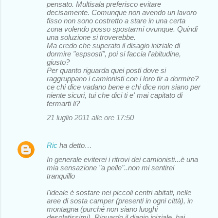
pensato. Multisala preferisco evitare
decisamente. Comunque non avendo un lavoro
fisso non sono costretto a stare in una certa
zona volendo posso spostarmi ovunque. Quindi
una soluzione si troverebbe.
Ma credo che superato il disagio iniziale di
dormire "espsosti", poi si faccia l'abitudine,
giusto?
Per quanto riguarda quei posti dove si
raggruppano i camionisti con i loro tir a dormire?
ce chi dice vadano bene e chi dice non siano per
niente sicuri, tui che dici ti e' mai capitato di
fermarti li?
21 luglio 2011 alle ore 17:50
Ric
ha detto…
In generale eviterei i ritrovi dei camionisti...è una
mia sensazione "a pelle"..non mi sentirei
tranquillo
l'ideale è sostare nei piccoli centri abitati, nelle
aree di sosta camper (presenti in ogni città), in
montagna (purché non siano luoghi
desolatissimi). Riguardo il diagio iniziale, hai