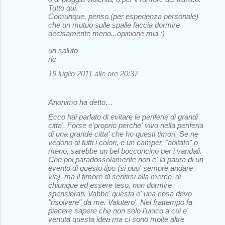
Tutto qui.
Comunque, penso (per esperienza personale)
che un mutuo sulle spalle faccia dormire
decisamente meno...opinione mia :)
un saluto
ric
19 luglio 2011 alle ore 20:37
Anonimo ha detto…
Ecco hai parlato di evitare le periferie di grandi
citta'. Forse e'proprio perche' vivo nella periferia
di una grande citta' che ho questi timori. Se ne
vedono di tutti i colori, e un camper, "abitato" o
meno, sarebbe un bel bocconcino per i vandali.
Che poi paradossolamente non e' la paura di un
evento di questo tipo (si puo' sempre andare
via), ma il timore di sentirsi alla merce' di
chiunque ed essere teso, non dormire
spensierati. Vabbe' questa e' una cosa devo
"risolvere" da me. Valutero'. Nel frattempo fa
piacere sapere che non solo l'unico a cui e'
venuta questa idea ma ci sono molte altre