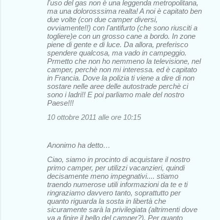
l'uso del gas non è una leggenda metropolitana,
ma una dolorosssima realta! A noi è capitato ben
due volte (con due camper diversi,
ovviamente!!) con l'antifurto (che sono riusciti a
togliere)e con un grosso cane a bordo. In zone
piene di gente e di luce. Da allora, preferisco
spendere qualcosa, ma vado in campeggio.
Prmetto che non ho nemmeno la televisione, nel
camper, perchè non mi interessa. ed è capitato
in Francia. Dove la polizia ti viene a dire di non
sostare nelle aree delle autostrade perchè ci
sono i ladri!! E poi parliamo male del nostro
Paese!!!
10 ottobre 2011 alle ore 10:15
Anonimo ha detto…
Ciao, siamo in procinto di acquistare il nostro
primo camper, per utilizzi vacanzieri, quindi
decisamente meno impegnativi.... stiamo
traendo numerose utili informazioni da te e ti
ringraziamo davvero tanto, soprattutto per
quanto riguarda la sosta in libertà che
sicuramente sarà la privilegiata (altrimenti dove
va a finire il bello del camper?). Per quanto