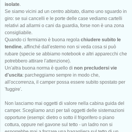
isolate
.
Se siamo vicini ad un centro abitato, diamo uno sguardo in
giro: se sui cancelli e le porte delle case vediamo cartelli
relativi ad allarmi o cani da guardia, forse non è una zona
consigliabile.
Quando ci fermiamo è buona regola
chiudere subito le
tendine
, affinché dall'esterno non si veda cosa si può
rubare (specie se abbiamo notebook e altri apparecchi che
potrebbero attirare l'attenzione).
Un'altra buona norma è quello di
non precludersi vie
d'uscita
: parcheggiamo sempre in modo che,
all'occorrenza, il camper possa essere subito spostato per
'fuggire'.
Non lasciamo mai oggetti di valore nella cabina guida del
camper. Scegliamo anzi per tali oggetti delle sistemazioni
opportune (esempi: dietro o sotto il frigorifero o piano
cottura, oppure nel gavone sul tetto - un ladro non si
esporrebbe mai a forzare una bagagliera sul tetto di un