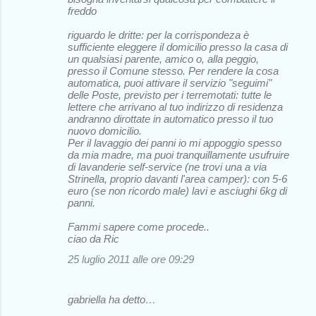
freddo
riguardo le dritte: per la corrispondeza è
sufficiente eleggere il domicilio presso la casa di
un qualsiasi parente, amico o, alla peggio,
presso il Comune stesso. Per rendere la cosa
automatica, puoi attivare il servizio "seguimi"
delle Poste, previsto per i terremotati: tutte le
lettere che arrivano al tuo indirizzo di residenza
andranno dirottate in automatico presso il tuo
nuovo domicilio.
Per il lavaggio dei panni io mi appoggio spesso
da mia madre, ma puoi tranquillamente usufruire
di lavanderie self-service (ne trovi una a via
Strinella, proprio davanti l'area camper): con 5-6
euro (se non ricordo male) lavi e asciughi 6kg di
panni.
Fammi sapere come procede..
ciao da Ric
25 luglio 2011 alle ore 09:29
gabriella ha detto…