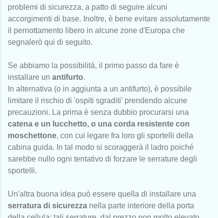
problemi di sicurezza, a patto di seguire alcuni
accorgimenti di base. Inoltre, è bene evitare assolutamente
il pernottamento libero in alcune zone d'Europa che
segnalerò qui di seguito.
Se abbiamo la possibilità, il primo passo da fare è
installare un
antifurto
.
In alternativa (o in aggiunta a un antifurto), è possibile
limitare il rischio di 'ospiti sgraditi' prendendo alcune
precauzioni. La prima è senza dubbio procurarsi una
catena e un lucchetto, o una corda resistente con
moschettone
, con cui legare fra loro gli sportelli della
cabina guida. In tal modo si scoraggerà il ladro poiché
sarebbe nullo ogni tentativo di forzare le serrature degli
sportelli.
Un'altra buona idea può essere quella di installare una
serratura di sicurezza
nella parte interiore della porta
della cellula: tali serrature, dal prezzo non molto elevato,