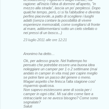
ragione: all'inizio l'idea di dormire all'aperto, "in
mezzo alla strada", lascia un po' perplessi. Dopo
qualche tempo, però, ci si fa l'abitudine e diventa
perfino piacevole..a patto di scegliere i luoghi
adatti (senza contare la possibilità di vivere
esperienze memorabili, come svegliarsi di fronte
al mare, addormentarsi sotto un cielo stellato o
nei pressi di un bosco...)
23 luglio 2011 alle ore 12:21
Anonimo ha detto…
Ok, per adesso grazie. Nel frattempo ho
pensato che potrebbe essere una buona idea
noleggiare un camper per 1 o 2 settimane (mai
andato in camper in vita mia) per capire meglio
se potrei fare un passo del genere o meno.
Magari aspetto che finisca l'alta stagione cosi'
risparmio qualcosa.
Non sapevo esistessero aree di sosta per i
camper in ogni citta'. Mi sai dire come fare a
rintracciarle se ne avessi bisogno? Come sono
segnalate?
Saluti