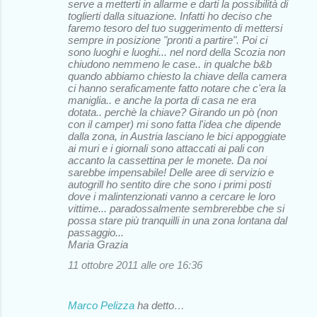
serve a metterti in allarme e darti la possibilità di
toglierti dalla situazione. Infatti ho deciso che
faremo tesoro del tuo suggerimento di mettersi
sempre in posizione "pronti a partire". Poi ci
sono luoghi e luoghi... nel nord della Scozia non
chiudono nemmeno le case.. in qualche b&b
quando abbiamo chiesto la chiave della camera
ci hanno seraficamente fatto notare che c'era la
maniglia.. e anche la porta di casa ne era
dotata.. perchè la chiave? Girando un pò (non
con il camper) mi sono fatta l'idea che dipende
dalla zona, in Austria lasciano le bici appoggiate
ai muri e i giornali sono attaccati ai pali con
accanto la cassettina per le monete. Da noi
sarebbe impensabile! Delle aree di servizio e
autogrill ho sentito dire che sono i primi posti
dove i malintenzionati vanno a cercare le loro
vittime... paradossalmente sembrerebbe che si
possa stare più tranquilli in una zona lontana dal
passaggio...
Maria Grazia
11 ottobre 2011 alle ore 16:36
Marco Pelizza
ha detto…