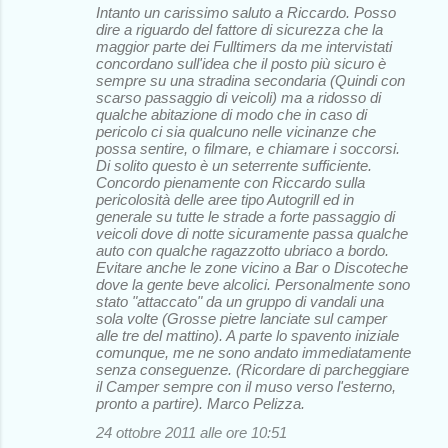
Intanto un carissimo saluto a Riccardo. Posso
dire a riguardo del fattore di sicurezza che la
maggior parte dei Fulltimers da me intervistati
concordano sull'idea che il posto più sicuro è
sempre su una stradina secondaria (Quindi con
scarso passaggio di veicoli) ma a ridosso di
qualche abitazione di modo che in caso di
pericolo ci sia qualcuno nelle vicinanze che
possa sentire, o filmare, e chiamare i soccorsi.
Di solito questo è un seterrente sufficiente.
Concordo pienamente con Riccardo sulla
pericolosità delle aree tipo Autogrill ed in
generale su tutte le strade a forte passaggio di
veicoli dove di notte sicuramente passa qualche
auto con qualche ragazzotto ubriaco a bordo.
Evitare anche le zone vicino a Bar o Discoteche
dove la gente beve alcolici. Personalmente sono
stato "attaccato" da un gruppo di vandali una
sola volte (Grosse pietre lanciate sul camper
alle tre del mattino). A parte lo spavento iniziale
comunque, me ne sono andato immediatamente
senza conseguenze. (Ricordare di parcheggiare
il Camper sempre con il muso verso l'esterno,
pronto a partire). Marco Pelizza.
24 ottobre 2011 alle ore 10:51