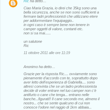
Ric
ha detto…
Ciao Maria Grazia, io direi che 35kg sono una
bella sicurezza, anche se non sono sufficienti a
fermare ladri professionisti che utilizzano etere
per addormentare l'equipaggio..
in ogni caso è sempre bene non tenere in
camper oggetti di valore, contanti etc.
non si sa mai......
un salutone
Ric
11 ottobre 2011 alle ore 11:19
Anonimo ha detto…
Grazie per la risposta Ric.... ovviamente sono
pienamente d'accordo con te, soprattutto dopo
aver letto dell'esperienza di Gabriella.... sono
altresì convinta che se un ladro professionista
decide di voler entrare nel tuo camper non c'è
antifurto o cane che tenga... entrano nelle
banche...figurati!! Il cane secondo me, almeno il
nostro... che se sente qualcuno di cui non
conosce l'odore nel raggio di 1km abbaia...