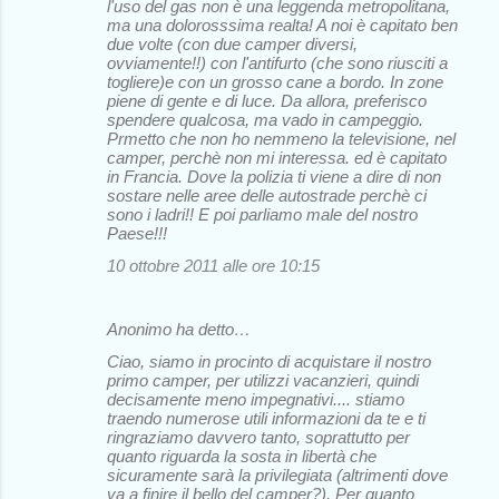
l'uso del gas non è una leggenda metropolitana,
ma una dolorosssima realta! A noi è capitato ben
due volte (con due camper diversi,
ovviamente!!) con l'antifurto (che sono riusciti a
togliere)e con un grosso cane a bordo. In zone
piene di gente e di luce. Da allora, preferisco
spendere qualcosa, ma vado in campeggio.
Prmetto che non ho nemmeno la televisione, nel
camper, perchè non mi interessa. ed è capitato
in Francia. Dove la polizia ti viene a dire di non
sostare nelle aree delle autostrade perchè ci
sono i ladri!! E poi parliamo male del nostro
Paese!!!
10 ottobre 2011 alle ore 10:15
Anonimo ha detto…
Ciao, siamo in procinto di acquistare il nostro
primo camper, per utilizzi vacanzieri, quindi
decisamente meno impegnativi.... stiamo
traendo numerose utili informazioni da te e ti
ringraziamo davvero tanto, soprattutto per
quanto riguarda la sosta in libertà che
sicuramente sarà la privilegiata (altrimenti dove
va a finire il bello del camper?). Per quanto