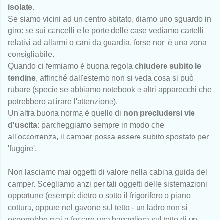
isolate
.
Se siamo vicini ad un centro abitato, diamo uno sguardo in
giro: se sui cancelli e le porte delle case vediamo cartelli
relativi ad allarmi o cani da guardia, forse non è una zona
consigliabile.
Quando ci fermiamo è buona regola
chiudere subito le
tendine
, affinché dall'esterno non si veda cosa si può
rubare (specie se abbiamo notebook e altri apparecchi che
potrebbero attirare l'attenzione).
Un'altra buona norma è quello di
non precludersi vie
d'uscita
: parcheggiamo sempre in modo che,
all'occorrenza, il camper possa essere subito spostato per
'fuggire'.
Non lasciamo mai oggetti di valore nella cabina guida del
camper. Scegliamo anzi per tali oggetti delle sistemazioni
opportune (esempi: dietro o sotto il frigorifero o piano
cottura, oppure nel gavone sul tetto - un ladro non si
esporrebbe mai a forzare una bagagliera sul tetto di un