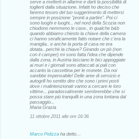
serve a metterti in allarme e darti la possibilità di
toglierti dalla situazione. Infatti ho deciso che
faremo tesoro del tuo suggerimento di mettersi
sempre in posizione "pronti a partire". Poi ci
sono luoghi e luoghi... nel nord della Scozia non
chiudono nemmeno le case.. in qualche b&b
quando abbiamo chiesto la chiave della camera
ci hanno seraficamente fatto notare che c'era la
maniglia.. e anche la porta di casa ne era
dotata.. perchè la chiave? Girando un pò (non
con il camper) mi sono fatta l'idea che dipende
dalla zona, in Austria lasciano le bici appoggiate
ai muri e i giornali sono attaccati ai pali con
accanto la cassettina per le monete. Da noi
sarebbe impensabile! Delle aree di servizio e
autogrill ho sentito dire che sono i primi posti
dove i malintenzionati vanno a cercare le loro
vittime... paradossalmente sembrerebbe che si
possa stare più tranquilli in una zona lontana dal
passaggio...
Maria Grazia
11 ottobre 2011 alle ore 16:36
Marco Pelizza
ha detto…