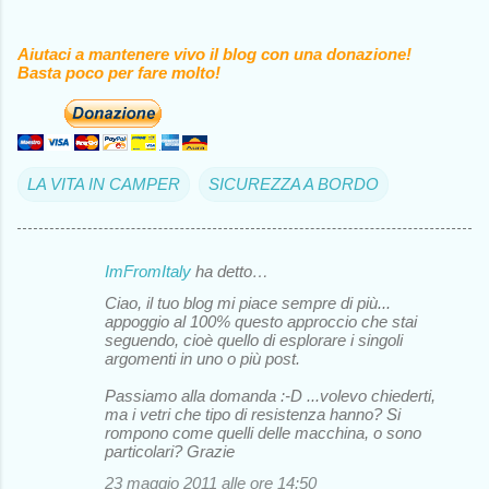
Aiutaci a mantenere vivo il blog con una donazione!
Basta poco per fare molto!
LA VITA IN CAMPER
SICUREZZA A BORDO
ImFromItaly
ha detto…
C
Ciao, il tuo blog mi piace sempre di più...
o
appoggio al 100% questo approccio che stai
seguendo, cioè quello di esplorare i singoli
m
argomenti in uno o più post.
m
Passiamo alla domanda :-D ...volevo chiederti,
e
ma i vetri che tipo di resistenza hanno? Si
rompono come quelli delle macchina, o sono
n
particolari? Grazie
t
23 maggio 2011 alle ore 14:50