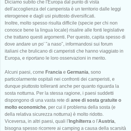
Diciamo subito che l'Europa dal punto di vista
dell'accoglienza del camperista è un territorio dalle leggi
eterogenee e dagli usi piuttosto diversificati.
Inoltre, molto spesso risulta difficile (specie per chi non
conosce bene la lingua locale) risalire alle fonti legislative
che trattano questi argomenti. Per questo, capita spesso di
dove andare un po' "a naso", informandosi sui forum
italiani che brulicano di camperisti che hanno viaggiato in
Europa, e riportano le loro osservazioni in merito.
Alcuni paesi, come
Francia
e
Germania
, sono
particolarmente ospitali nei confronti dei camperisti, e
dunque piuttosto tolleranti anche per quanto riguarda la
sosta notturna. Per la stessa ragione, i paesi suddetti
dispongono di una vasta rete di
aree di sosta gratuite o
molto economiche
, per cui il problema della sosta (e
della relativa sicurezza notturna) è molto ridotto.
Viceversa, in altri paesi, quali l'
Inghilterra
o l'
Austria
,
bisogna spesso ricorrere ai camping a causa della scarsità