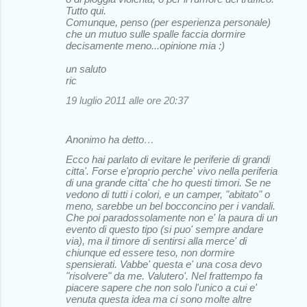
Tutto qui.
Comunque, penso (per esperienza personale)
che un mutuo sulle spalle faccia dormire
decisamente meno...opinione mia :)
un saluto
ric
19 luglio 2011 alle ore 20:37
Anonimo ha detto…
Ecco hai parlato di evitare le periferie di grandi
citta'. Forse e'proprio perche' vivo nella periferia
di una grande citta' che ho questi timori. Se ne
vedono di tutti i colori, e un camper, "abitato" o
meno, sarebbe un bel bocconcino per i vandali.
Che poi paradossolamente non e' la paura di un
evento di questo tipo (si puo' sempre andare
via), ma il timore di sentirsi alla merce' di
chiunque ed essere teso, non dormire
spensierati. Vabbe' questa e' una cosa devo
"risolvere" da me. Valutero'. Nel frattempo fa
piacere sapere che non solo l'unico a cui e'
venuta questa idea ma ci sono molte altre