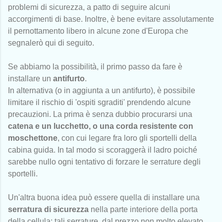
problemi di sicurezza, a patto di seguire alcuni
accorgimenti di base. Inoltre, è bene evitare assolutamente
il pernottamento libero in alcune zone d'Europa che
segnalerò qui di seguito.
Se abbiamo la possibilità, il primo passo da fare è
installare un
antifurto
.
In alternativa (o in aggiunta a un antifurto), è possibile
limitare il rischio di 'ospiti sgraditi' prendendo alcune
precauzioni. La prima è senza dubbio procurarsi una
catena e un lucchetto, o una corda resistente con
moschettone
, con cui legare fra loro gli sportelli della
cabina guida. In tal modo si scoraggerà il ladro poiché
sarebbe nullo ogni tentativo di forzare le serrature degli
sportelli.
Un'altra buona idea può essere quella di installare una
serratura di sicurezza
nella parte interiore della porta
della cellula: tali serrature, dal prezzo non molto elevato,