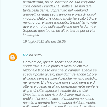
permettermi), un bel bocconcino. Ma vogliamo
considerare i vandali? Di notte si sa non gira
tanta bella gente. Soprattutto nel weekend
gruppetti di ragazzzotti annoiati e pieni di alcool
in corpo. Dato che dormo molto (di solito 10 ore
minimo)vorrei stare tranquillo. Senno' tanto vale
avere un mutuo sulle spalle che non fa dormire.
Superato questo non ho altre riserve per la vita
in camper.
19 luglio 2011 alle ore 16:05
Ric
ha detto…
Caro amico, queste scelte sono molto
soggettive. Da un punto di vista obiettivo e
razionale ti posso dire che in camper, specie se
scegli il posto giusto, puoi dormire anche 12 ore
al giorno senza subire il benché minimo fastidio,
né rumore. E' chiaro che non si può pensare di
ottenere questo risultato dormendo nelle periferie
di grandi città, spesso infestate da vandali.
Onestamente non ricordo di aver mai avuto
problemi di questo tipo...al massimo non sono
riuscito a dormire bene a causa del forte vento,
o di pioggia violenta, o per il rumore del traffico.