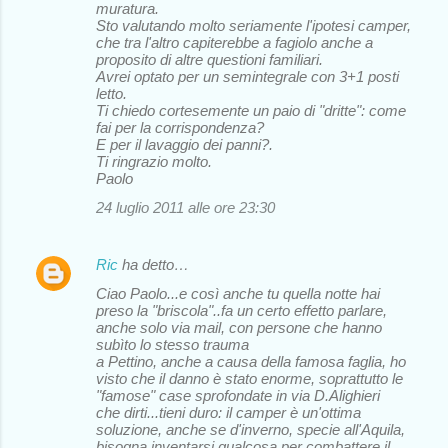
muratura.
Sto valutando molto seriamente l'ipotesi camper,
che tra l'altro capiterebbe a fagiolo anche a
proposito di altre questioni familiari.
Avrei optato per un semintegrale con 3+1 posti
letto.
Ti chiedo cortesemente un paio di "dritte": come
fai per la corrispondenza?
E per il lavaggio dei panni?.
Ti ringrazio molto.
Paolo
24 luglio 2011 alle ore 23:30
Ric
ha detto…
Ciao Paolo...e così anche tu quella notte hai
preso la "briscola"..fa un certo effetto parlare,
anche solo via mail, con persone che hanno
subìto lo stesso trauma
a Pettino, anche a causa della famosa faglia, ho
visto che il danno è stato enorme, soprattutto le
"famose" case sprofondate in via D.Alighieri
che dirti...tieni duro: il camper è un'ottima
soluzione, anche se d'inverno, specie all'Aquila,
bisogna inventarsi qualcosa per combattere il