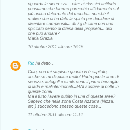
riguarda la sicurezza... oltre ai classici antifurto
pensiamo che faremo parecchio affidamento sul
più antico deterrente del mondo... nonchè il
motivo che ci ha dato la spinta per decidere di
diventare camperisiti... 35 kg di cane con uno
spiccato senso di difesa della proprietà... dici
che può andare?
Maria Grazia
10 ottobre 2011 alle ore 16:15
Ric
ha detto…
Ciao, non mi stupisce quanto vi è capitato,
anche se mi dispiace molto! Purtroppo le aree di
servizio, autogrill e simili, sono il primo bersaglio
di ladri e malintenzionati...MAI sostare di notte in
queste zone!
Ma il furto l'avete subìto in una di queste aree?
Sapevo che nella zona Costa Azzurra (Nizza,
etc.) succedono spesso queste cose...
11 ottobre 2011 alle ore 11:14