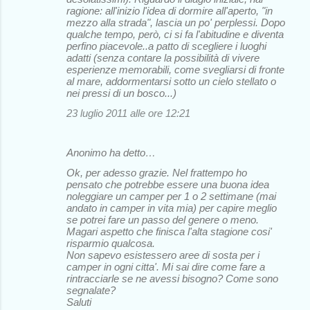
ragione: all'inizio l'idea di dormire all'aperto, "in
mezzo alla strada", lascia un po' perplessi. Dopo
qualche tempo, però, ci si fa l'abitudine e diventa
perfino piacevole..a patto di scegliere i luoghi
adatti (senza contare la possibilità di vivere
esperienze memorabili, come svegliarsi di fronte
al mare, addormentarsi sotto un cielo stellato o
nei pressi di un bosco...)
23 luglio 2011 alle ore 12:21
Anonimo ha detto…
Ok, per adesso grazie. Nel frattempo ho
pensato che potrebbe essere una buona idea
noleggiare un camper per 1 o 2 settimane (mai
andato in camper in vita mia) per capire meglio
se potrei fare un passo del genere o meno.
Magari aspetto che finisca l'alta stagione cosi'
risparmio qualcosa.
Non sapevo esistessero aree di sosta per i
camper in ogni citta'. Mi sai dire come fare a
rintracciarle se ne avessi bisogno? Come sono
segnalate?
Saluti