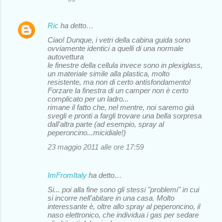
i
Ric
ha detto…
Ciao! Dunque, i vetri della cabina guida sono
ovviamente identici a quelli di una normale
autovettura
le finestre della cellula invece sono in plexiglass,
un materiale simile alla plastica, molto
resistente, ma non di certo antisfondamento!
Forzare la finestra di un camper non è certo
complicato per un ladro...
rimane il fatto che, nel mentre, noi saremo già
svegli e pronti a fargli trovare una bella sorpresa
dall'altra parte (ad esempio, spray al
peperoncino...micidiale!)
23 maggio 2011 alle ore 17:59
ImFromItaly
ha detto…
Si... poi alla fine sono gli stessi "problemi" in cui
si incorre nell'abitare in una casa. Molto
interessante è, oltre allo spray al peperoncino, il
naso elettronico, che individua i gas per sedare