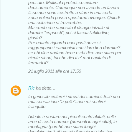
pensato. Multisala preferisco evitare
decisamente. Comunque non avendo un lavoro
fisso non sono costretto a stare in una certa
zona volendo posso spostarmi ovunque. Quindi
una soluzione si troverebbe.
Ma credo che superato il disagio iniziale di
dormire "espsosti", poi si faccia l'abitudine,
giusto?
Per quanto riguarda quei posti dove si
raggruppano i camionisti con i loro tir a dormire?
ce chi dice vadano bene e chi dice non siano per
niente sicuri, tui che dici ti e' mai capitato di
fermarti li?
21 luglio 2011 alle ore 17:50
Ric
ha detto…
In generale eviterei i ritrovi dei camionisti...è una
mia sensazione "a pelle"..non mi sentirei
tranquillo
l'ideale è sostare nei piccoli centri abitati, nelle
aree di sosta camper (presenti in ogni città), in
montagna (purché non siano luoghi
desolatissimi). Riguardo il diagio iniziale, hai