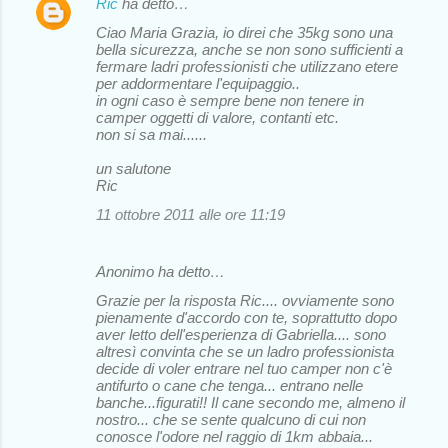
Ric
ha detto…
Ciao Maria Grazia, io direi che 35kg sono una
bella sicurezza, anche se non sono sufficienti a
fermare ladri professionisti che utilizzano etere
per addormentare l'equipaggio..
in ogni caso è sempre bene non tenere in
camper oggetti di valore, contanti etc.
non si sa mai......
un salutone
Ric
11 ottobre 2011 alle ore 11:19
Anonimo ha detto…
Grazie per la risposta Ric.... ovviamente sono
pienamente d'accordo con te, soprattutto dopo
aver letto dell'esperienza di Gabriella.... sono
altresì convinta che se un ladro professionista
decide di voler entrare nel tuo camper non c'è
antifurto o cane che tenga... entrano nelle
banche...figurati!! Il cane secondo me, almeno il
nostro... che se sente qualcuno di cui non
conosce l'odore nel raggio di 1km abbaia...