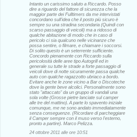
Intanto un carissimo saluto a Riccardo. Posso
dire a riguardo del fattore di sicurezza che la
maggior parte dei Fulltimers da me intervistati
concordano sull'idea che il posto più sicuro è
sempre su una stradina secondaria (Quindi con
scarso passaggio di veicoli) ma a ridosso di
qualche abitazione di modo che in caso di
pericolo ci sia qualcuno nelle vicinanze che
possa sentire, o filmare, e chiamare i soccorsi.
Di solito questo è un seterrente sufficiente.
Concordo pienamente con Riccardo sulla
pericolosità delle aree tipo Autogrill ed in
generale su tutte le strade a forte passaggio di
veicoli dove di notte sicuramente passa qualche
auto con qualche ragazzotto ubriaco a bordo.
Evitare anche le zone vicino a Bar o Discoteche
dove la gente beve alcolici. Personalmente sono
stato "attaccato" da un gruppo di vandali una
sola volte (Grosse pietre lanciate sul camper
alle tre del mattino). A parte lo spavento iniziale
comunque, me ne sono andato immediatamente
senza conseguenze. (Ricordare di parcheggiare
il Camper sempre con il muso verso l'esterno,
pronto a partire). Marco Pelizza.
24 ottobre 2011 alle ore 10:51