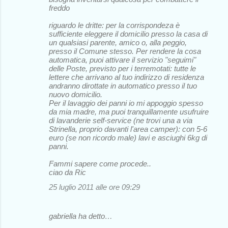
freddo
riguardo le dritte: per la corrispondeza è
sufficiente eleggere il domicilio presso la casa di
un qualsiasi parente, amico o, alla peggio,
presso il Comune stesso. Per rendere la cosa
automatica, puoi attivare il servizio "seguimi"
delle Poste, previsto per i terremotati: tutte le
lettere che arrivano al tuo indirizzo di residenza
andranno dirottate in automatico presso il tuo
nuovo domicilio.
Per il lavaggio dei panni io mi appoggio spesso
da mia madre, ma puoi tranquillamente usufruire
di lavanderie self-service (ne trovi una a via
Strinella, proprio davanti l'area camper): con 5-6
euro (se non ricordo male) lavi e asciughi 6kg di
panni.
Fammi sapere come procede..
ciao da Ric
25 luglio 2011 alle ore 09:29
gabriella ha detto…