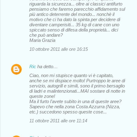
riguarda la sicurezza... oltre ai classici antifurto
pensiamo che faremo parecchio affidamento sul
più antico deterrente del mondo... nonchè il
motivo che ci ha dato la spinta per decidere di
diventare camperisiti... 35 kg di cane con uno
spiccato senso di difesa della proprietà... dici
che può andare?
Maria Grazia
10 ottobre 2011 alle ore 16:15
Ric
ha detto…
Ciao, non mi stupisce quanto vi è capitato,
anche se mi dispiace molto! Purtroppo le aree di
servizio, autogrill e simili, sono il primo bersaglio
di ladri e malintenzionati...MAI sostare di notte in
queste zone!
Ma il furto l'avete subìto in una di queste aree?
Sapevo che nella zona Costa Azzurra (Nizza,
etc.) succedono spesso queste cose...
11 ottobre 2011 alle ore 11:14