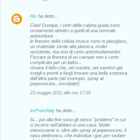
i
Ric
ha detto…
Ciao! Dunque, i vetri della cabina guida sono
ovviamente identici a quelli di una normale
autovettura
le finestre della cellula invece sono in plexiglass,
un materiale simile alla plastica, molto
resistente, ma non di certo antisfondamento!
Forzare la finestra di un camper non è certo
complicato per un ladro...
rimane il fatto che, nel mentre, noi saremo già
svegli e pronti a fargli trovare una bella sorpresa
dall'altra parte (ad esempio, spray al
peperoncino...micidiale!)
23 maggio 2011 alle ore 17:59
ImFromItaly
ha detto…
Si... poi alla fine sono gli stessi "problemi" in cui
si incorre nell'abitare in una casa. Molto
interessante è, oltre allo spray al peperoncino, il
naso elettronico, che individua i gas per sedare