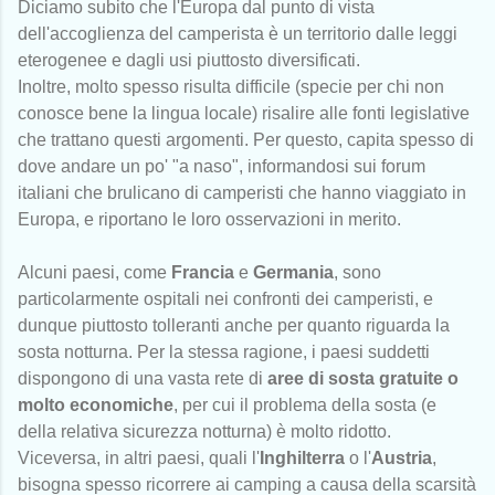
Diciamo subito che l'Europa dal punto di vista
dell'accoglienza del camperista è un territorio dalle leggi
eterogenee e dagli usi piuttosto diversificati.
Inoltre, molto spesso risulta difficile (specie per chi non
conosce bene la lingua locale) risalire alle fonti legislative
che trattano questi argomenti. Per questo, capita spesso di
dove andare un po' "a naso", informandosi sui forum
italiani che brulicano di camperisti che hanno viaggiato in
Europa, e riportano le loro osservazioni in merito.
Alcuni paesi, come
Francia
e
Germania
, sono
particolarmente ospitali nei confronti dei camperisti, e
dunque piuttosto tolleranti anche per quanto riguarda la
sosta notturna. Per la stessa ragione, i paesi suddetti
dispongono di una vasta rete di
aree di sosta gratuite o
molto economiche
, per cui il problema della sosta (e
della relativa sicurezza notturna) è molto ridotto.
Viceversa, in altri paesi, quali l'
Inghilterra
o l'
Austria
,
bisogna spesso ricorrere ai camping a causa della scarsità