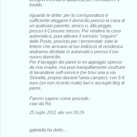
freddo
riguardo le dritte: per la corrispondeza è
sufficiente eleggere il domicilio presso la casa di
un qualsiasi parente, amico o, alla peggio,
presso il Comune stesso. Per rendere la cosa
automatica, puoi attivare il servizio "seguimi"
delle Poste, previsto per i terremotati: tutte le
lettere che arrivano al tuo indirizzo di residenza
andranno dirottate in automatico presso il tuo
nuovo domicilio.
Per il lavaggio dei panni io mi appoggio spesso
da mia madre, ma puoi tranquillamente usufruire
di lavanderie self-service (ne trovi una a via
Strinella, proprio davanti l'area camper): con 5-6
euro (se non ricordo male) lavi e asciughi 6kg di
panni.
Fammi sapere come procede..
ciao da Ric
25 luglio 2011 alle ore 09:29
gabriella ha detto…