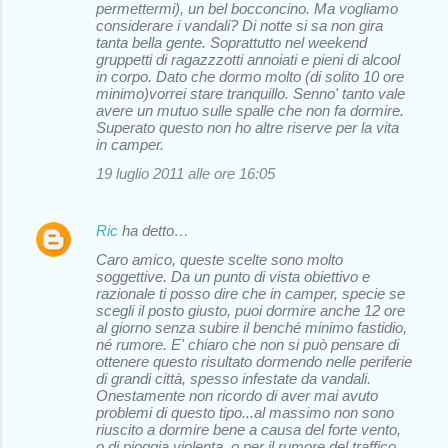
permettermi), un bel bocconcino. Ma vogliamo
considerare i vandali? Di notte si sa non gira
tanta bella gente. Soprattutto nel weekend
gruppetti di ragazzzotti annoiati e pieni di alcool
in corpo. Dato che dormo molto (di solito 10 ore
minimo)vorrei stare tranquillo. Senno' tanto vale
avere un mutuo sulle spalle che non fa dormire.
Superato questo non ho altre riserve per la vita
in camper.
19 luglio 2011 alle ore 16:05
Ric
ha detto…
Caro amico, queste scelte sono molto
soggettive. Da un punto di vista obiettivo e
razionale ti posso dire che in camper, specie se
scegli il posto giusto, puoi dormire anche 12 ore
al giorno senza subire il benché minimo fastidio,
né rumore. E' chiaro che non si può pensare di
ottenere questo risultato dormendo nelle periferie
di grandi città, spesso infestate da vandali.
Onestamente non ricordo di aver mai avuto
problemi di questo tipo...al massimo non sono
riuscito a dormire bene a causa del forte vento,
o di pioggia violenta, o per il rumore del traffico.