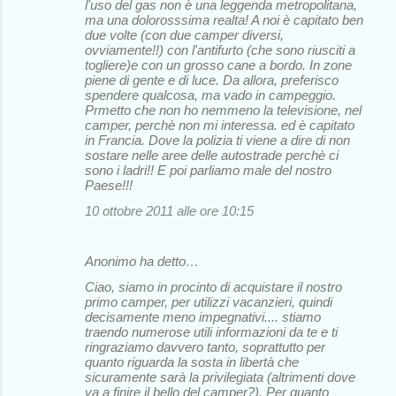
l'uso del gas non è una leggenda metropolitana,
ma una dolorosssima realta! A noi è capitato ben
due volte (con due camper diversi,
ovviamente!!) con l'antifurto (che sono riusciti a
togliere)e con un grosso cane a bordo. In zone
piene di gente e di luce. Da allora, preferisco
spendere qualcosa, ma vado in campeggio.
Prmetto che non ho nemmeno la televisione, nel
camper, perchè non mi interessa. ed è capitato
in Francia. Dove la polizia ti viene a dire di non
sostare nelle aree delle autostrade perchè ci
sono i ladri!! E poi parliamo male del nostro
Paese!!!
10 ottobre 2011 alle ore 10:15
Anonimo ha detto…
Ciao, siamo in procinto di acquistare il nostro
primo camper, per utilizzi vacanzieri, quindi
decisamente meno impegnativi.... stiamo
traendo numerose utili informazioni da te e ti
ringraziamo davvero tanto, soprattutto per
quanto riguarda la sosta in libertà che
sicuramente sarà la privilegiata (altrimenti dove
va a finire il bello del camper?). Per quanto