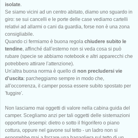
isolate
.
Se siamo vicini ad un centro abitato, diamo uno sguardo in
giro: se sui cancelli e le porte delle case vediamo cartelli
relativi ad allarmi o cani da guardia, forse non è una zona
consigliabile.
Quando ci fermiamo è buona regola
chiudere subito le
tendine
, affinché dall'esterno non si veda cosa si può
rubare (specie se abbiamo notebook e altri apparecchi che
potrebbero attirare l'attenzione).
Un'altra buona norma è quello di
non precludersi vie
d'uscita
: parcheggiamo sempre in modo che,
all'occorrenza, il camper possa essere subito spostato per
'fuggire'.
Non lasciamo mai oggetti di valore nella cabina guida del
camper. Scegliamo anzi per tali oggetti delle sistemazioni
opportune (esempi: dietro o sotto il frigorifero o piano
cottura, oppure nel gavone sul tetto - un ladro non si
esporrebbe mai a forzare una bagagliera sul tetto di un