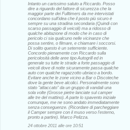
Intanto un carissimo saluto a Riccardo. Posso
dire a riguardo del fattore di sicurezza che la
maggior parte dei Fulltimers da me intervistati
concordano sull'idea che il posto più sicuro è
sempre su una stradina secondaria (Quindi con
scarso passaggio di veicoli) ma a ridosso di
qualche abitazione di modo che in caso di
pericolo ci sia qualcuno nelle vicinanze che
possa sentire, o filmare, e chiamare i soccorsi.
Di solito questo è un seterrente sufficiente.
Concordo pienamente con Riccardo sulla
pericolosità delle aree tipo Autogrill ed in
generale su tutte le strade a forte passaggio di
veicoli dove di notte sicuramente passa qualche
auto con qualche ragazzotto ubriaco a bordo.
Evitare anche le zone vicino a Bar o Discoteche
dove la gente beve alcolici. Personalmente sono
stato "attaccato" da un gruppo di vandali una
sola volte (Grosse pietre lanciate sul camper
alle tre del mattino). A parte lo spavento iniziale
comunque, me ne sono andato immediatamente
senza conseguenze. (Ricordare di parcheggiare
il Camper sempre con il muso verso l'esterno,
pronto a partire). Marco Pelizza.
24 ottobre 2011 alle ore 10:51