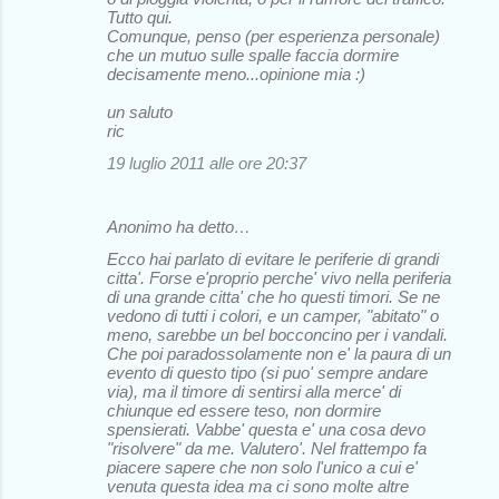
Tutto qui.
Comunque, penso (per esperienza personale)
che un mutuo sulle spalle faccia dormire
decisamente meno...opinione mia :)
un saluto
ric
19 luglio 2011 alle ore 20:37
Anonimo ha detto…
Ecco hai parlato di evitare le periferie di grandi
citta'. Forse e'proprio perche' vivo nella periferia
di una grande citta' che ho questi timori. Se ne
vedono di tutti i colori, e un camper, "abitato" o
meno, sarebbe un bel bocconcino per i vandali.
Che poi paradossolamente non e' la paura di un
evento di questo tipo (si puo' sempre andare
via), ma il timore di sentirsi alla merce' di
chiunque ed essere teso, non dormire
spensierati. Vabbe' questa e' una cosa devo
"risolvere" da me. Valutero'. Nel frattempo fa
piacere sapere che non solo l'unico a cui e'
venuta questa idea ma ci sono molte altre