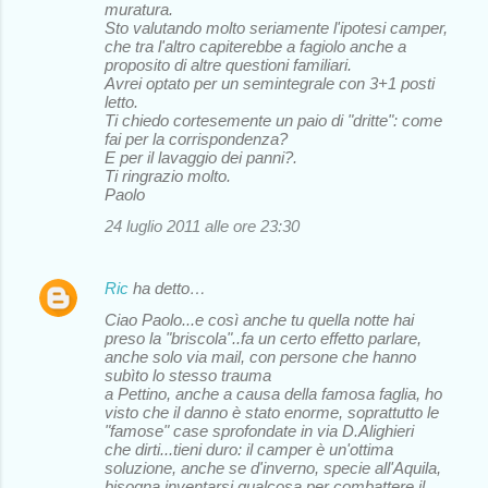
muratura.
Sto valutando molto seriamente l'ipotesi camper,
che tra l'altro capiterebbe a fagiolo anche a
proposito di altre questioni familiari.
Avrei optato per un semintegrale con 3+1 posti
letto.
Ti chiedo cortesemente un paio di "dritte": come
fai per la corrispondenza?
E per il lavaggio dei panni?.
Ti ringrazio molto.
Paolo
24 luglio 2011 alle ore 23:30
Ric
ha detto…
Ciao Paolo...e così anche tu quella notte hai
preso la "briscola"..fa un certo effetto parlare,
anche solo via mail, con persone che hanno
subìto lo stesso trauma
a Pettino, anche a causa della famosa faglia, ho
visto che il danno è stato enorme, soprattutto le
"famose" case sprofondate in via D.Alighieri
che dirti...tieni duro: il camper è un'ottima
soluzione, anche se d'inverno, specie all'Aquila,
bisogna inventarsi qualcosa per combattere il