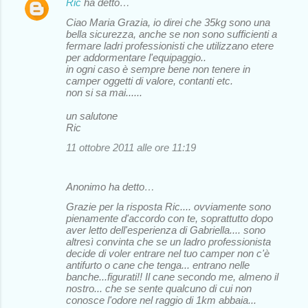
Ric
ha detto…
Ciao Maria Grazia, io direi che 35kg sono una
bella sicurezza, anche se non sono sufficienti a
fermare ladri professionisti che utilizzano etere
per addormentare l'equipaggio..
in ogni caso è sempre bene non tenere in
camper oggetti di valore, contanti etc.
non si sa mai......
un salutone
Ric
11 ottobre 2011 alle ore 11:19
Anonimo ha detto…
Grazie per la risposta Ric.... ovviamente sono
pienamente d'accordo con te, soprattutto dopo
aver letto dell'esperienza di Gabriella.... sono
altresì convinta che se un ladro professionista
decide di voler entrare nel tuo camper non c'è
antifurto o cane che tenga... entrano nelle
banche...figurati!! Il cane secondo me, almeno il
nostro... che se sente qualcuno di cui non
conosce l'odore nel raggio di 1km abbaia...