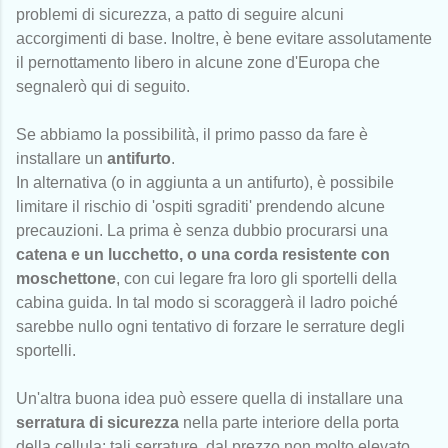
problemi di sicurezza, a patto di seguire alcuni
accorgimenti di base. Inoltre, è bene evitare assolutamente
il pernottamento libero in alcune zone d'Europa che
segnalerò qui di seguito.
Se abbiamo la possibilità, il primo passo da fare è
installare un
antifurto
.
In alternativa (o in aggiunta a un antifurto), è possibile
limitare il rischio di 'ospiti sgraditi' prendendo alcune
precauzioni. La prima è senza dubbio procurarsi una
catena e un lucchetto, o una corda resistente con
moschettone
, con cui legare fra loro gli sportelli della
cabina guida. In tal modo si scoraggerà il ladro poiché
sarebbe nullo ogni tentativo di forzare le serrature degli
sportelli.
Un'altra buona idea può essere quella di installare una
serratura di sicurezza
nella parte interiore della porta
della cellula: tali serrature, dal prezzo non molto elevato,