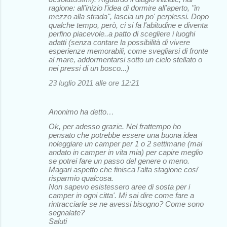
ragione: all'inizio l'idea di dormire all'aperto, "in
mezzo alla strada", lascia un po' perplessi. Dopo
qualche tempo, però, ci si fa l'abitudine e diventa
perfino piacevole..a patto di scegliere i luoghi
adatti (senza contare la possibilità di vivere
esperienze memorabili, come svegliarsi di fronte
al mare, addormentarsi sotto un cielo stellato o
nei pressi di un bosco...)
23 luglio 2011 alle ore 12:21
Anonimo ha detto…
Ok, per adesso grazie. Nel frattempo ho
pensato che potrebbe essere una buona idea
noleggiare un camper per 1 o 2 settimane (mai
andato in camper in vita mia) per capire meglio
se potrei fare un passo del genere o meno.
Magari aspetto che finisca l'alta stagione cosi'
risparmio qualcosa.
Non sapevo esistessero aree di sosta per i
camper in ogni citta'. Mi sai dire come fare a
rintracciarle se ne avessi bisogno? Come sono
segnalate?
Saluti