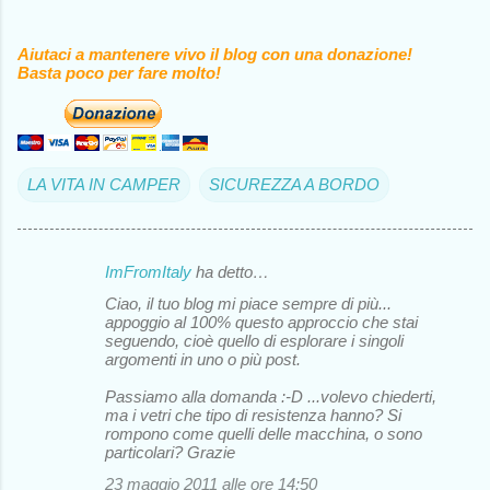
Aiutaci a mantenere vivo il blog con una donazione!
Basta poco per fare molto!
LA VITA IN CAMPER
SICUREZZA A BORDO
ImFromItaly
ha detto…
C
Ciao, il tuo blog mi piace sempre di più...
o
appoggio al 100% questo approccio che stai
seguendo, cioè quello di esplorare i singoli
m
argomenti in uno o più post.
m
Passiamo alla domanda :-D ...volevo chiederti,
e
ma i vetri che tipo di resistenza hanno? Si
rompono come quelli delle macchina, o sono
n
particolari? Grazie
t
23 maggio 2011 alle ore 14:50