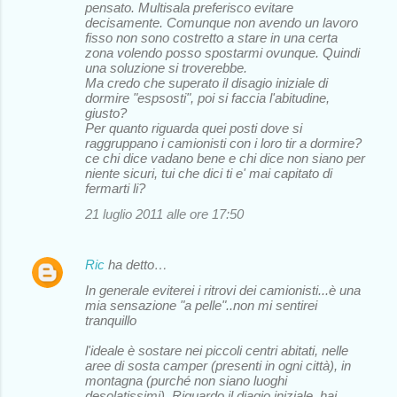
pensato. Multisala preferisco evitare
decisamente. Comunque non avendo un lavoro
fisso non sono costretto a stare in una certa
zona volendo posso spostarmi ovunque. Quindi
una soluzione si troverebbe.
Ma credo che superato il disagio iniziale di
dormire "espsosti", poi si faccia l'abitudine,
giusto?
Per quanto riguarda quei posti dove si
raggruppano i camionisti con i loro tir a dormire?
ce chi dice vadano bene e chi dice non siano per
niente sicuri, tui che dici ti e' mai capitato di
fermarti li?
21 luglio 2011 alle ore 17:50
Ric
ha detto…
In generale eviterei i ritrovi dei camionisti...è una
mia sensazione "a pelle"..non mi sentirei
tranquillo
l'ideale è sostare nei piccoli centri abitati, nelle
aree di sosta camper (presenti in ogni città), in
montagna (purché non siano luoghi
desolatissimi). Riguardo il diagio iniziale, hai