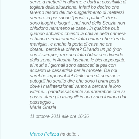
serve a metterti in allarme e darti la possibilità di
toglierti dalla situazione. Infatti ho deciso che
faremo tesoro del tuo suggerimento di mettersi
sempre in posizione "pronti a partire". Poi ci
sono luoghi e luoghi... nel nord della Scozia non
chiudono nemmeno le case.. in qualche b&b
quando abbiamo chiesto la chiave della camera
ci hanno seraficamente fatto notare che c'era la
maniglia.. e anche la porta di casa ne era
dotata.. perchè la chiave? Girando un pò (non
con il camper) mi sono fatta l'idea che dipende
dalla zona, in Austria lasciano le bici appoggiate
ai muri e i giornali sono attaccati ai pali con
accanto la cassettina per le monete. Da noi
sarebbe impensabile! Delle aree di servizio e
autogrill ho sentito dire che sono i primi posti
dove i malintenzionati vanno a cercare le loro
vittime... paradossalmente sembrerebbe che si
possa stare più tranquilli in una zona lontana dal
passaggio...
Maria Grazia
11 ottobre 2011 alle ore 16:36
Marco Pelizza
ha detto…