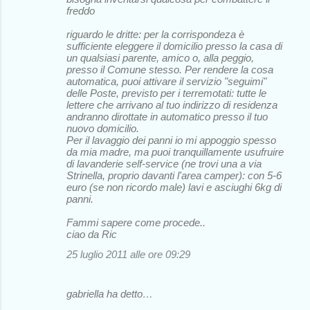
freddo
riguardo le dritte: per la corrispondeza è
sufficiente eleggere il domicilio presso la casa di
un qualsiasi parente, amico o, alla peggio,
presso il Comune stesso. Per rendere la cosa
automatica, puoi attivare il servizio "seguimi"
delle Poste, previsto per i terremotati: tutte le
lettere che arrivano al tuo indirizzo di residenza
andranno dirottate in automatico presso il tuo
nuovo domicilio.
Per il lavaggio dei panni io mi appoggio spesso
da mia madre, ma puoi tranquillamente usufruire
di lavanderie self-service (ne trovi una a via
Strinella, proprio davanti l'area camper): con 5-6
euro (se non ricordo male) lavi e asciughi 6kg di
panni.
Fammi sapere come procede..
ciao da Ric
25 luglio 2011 alle ore 09:29
gabriella ha detto…