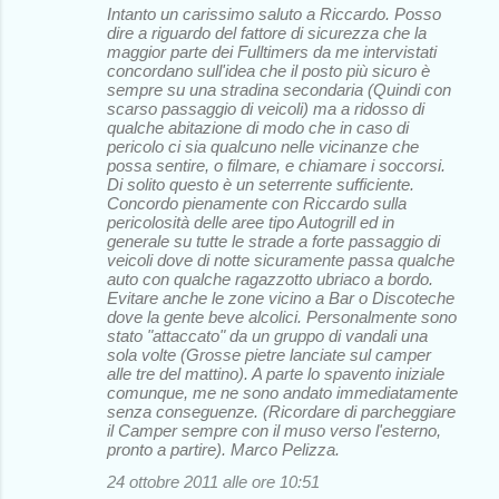
Intanto un carissimo saluto a Riccardo. Posso
dire a riguardo del fattore di sicurezza che la
maggior parte dei Fulltimers da me intervistati
concordano sull'idea che il posto più sicuro è
sempre su una stradina secondaria (Quindi con
scarso passaggio di veicoli) ma a ridosso di
qualche abitazione di modo che in caso di
pericolo ci sia qualcuno nelle vicinanze che
possa sentire, o filmare, e chiamare i soccorsi.
Di solito questo è un seterrente sufficiente.
Concordo pienamente con Riccardo sulla
pericolosità delle aree tipo Autogrill ed in
generale su tutte le strade a forte passaggio di
veicoli dove di notte sicuramente passa qualche
auto con qualche ragazzotto ubriaco a bordo.
Evitare anche le zone vicino a Bar o Discoteche
dove la gente beve alcolici. Personalmente sono
stato "attaccato" da un gruppo di vandali una
sola volte (Grosse pietre lanciate sul camper
alle tre del mattino). A parte lo spavento iniziale
comunque, me ne sono andato immediatamente
senza conseguenze. (Ricordare di parcheggiare
il Camper sempre con il muso verso l'esterno,
pronto a partire). Marco Pelizza.
24 ottobre 2011 alle ore 10:51