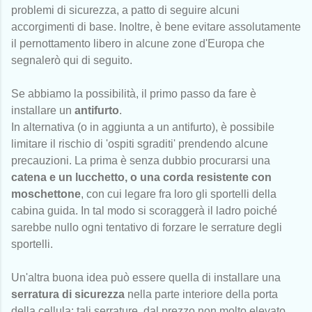
problemi di sicurezza, a patto di seguire alcuni
accorgimenti di base. Inoltre, è bene evitare assolutamente
il pernottamento libero in alcune zone d'Europa che
segnalerò qui di seguito.
Se abbiamo la possibilità, il primo passo da fare è
installare un
antifurto
.
In alternativa (o in aggiunta a un antifurto), è possibile
limitare il rischio di 'ospiti sgraditi' prendendo alcune
precauzioni. La prima è senza dubbio procurarsi una
catena e un lucchetto, o una corda resistente con
moschettone
, con cui legare fra loro gli sportelli della
cabina guida. In tal modo si scoraggerà il ladro poiché
sarebbe nullo ogni tentativo di forzare le serrature degli
sportelli.
Un'altra buona idea può essere quella di installare una
serratura di sicurezza
nella parte interiore della porta
della cellula: tali serrature, dal prezzo non molto elevato,