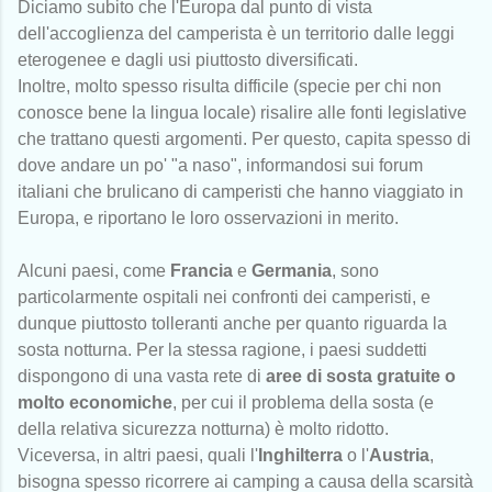
Diciamo subito che l'Europa dal punto di vista
dell'accoglienza del camperista è un territorio dalle leggi
eterogenee e dagli usi piuttosto diversificati.
Inoltre, molto spesso risulta difficile (specie per chi non
conosce bene la lingua locale) risalire alle fonti legislative
che trattano questi argomenti. Per questo, capita spesso di
dove andare un po' "a naso", informandosi sui forum
italiani che brulicano di camperisti che hanno viaggiato in
Europa, e riportano le loro osservazioni in merito.
Alcuni paesi, come
Francia
e
Germania
, sono
particolarmente ospitali nei confronti dei camperisti, e
dunque piuttosto tolleranti anche per quanto riguarda la
sosta notturna. Per la stessa ragione, i paesi suddetti
dispongono di una vasta rete di
aree di sosta gratuite o
molto economiche
, per cui il problema della sosta (e
della relativa sicurezza notturna) è molto ridotto.
Viceversa, in altri paesi, quali l'
Inghilterra
o l'
Austria
,
bisogna spesso ricorrere ai camping a causa della scarsità