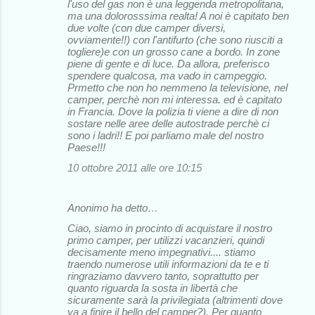
l'uso del gas non è una leggenda metropolitana,
ma una dolorosssima realta! A noi è capitato ben
due volte (con due camper diversi,
ovviamente!!) con l'antifurto (che sono riusciti a
togliere)e con un grosso cane a bordo. In zone
piene di gente e di luce. Da allora, preferisco
spendere qualcosa, ma vado in campeggio.
Prmetto che non ho nemmeno la televisione, nel
camper, perchè non mi interessa. ed è capitato
in Francia. Dove la polizia ti viene a dire di non
sostare nelle aree delle autostrade perchè ci
sono i ladri!! E poi parliamo male del nostro
Paese!!!
10 ottobre 2011 alle ore 10:15
Anonimo ha detto…
Ciao, siamo in procinto di acquistare il nostro
primo camper, per utilizzi vacanzieri, quindi
decisamente meno impegnativi.... stiamo
traendo numerose utili informazioni da te e ti
ringraziamo davvero tanto, soprattutto per
quanto riguarda la sosta in libertà che
sicuramente sarà la privilegiata (altrimenti dove
va a finire il bello del camper?). Per quanto