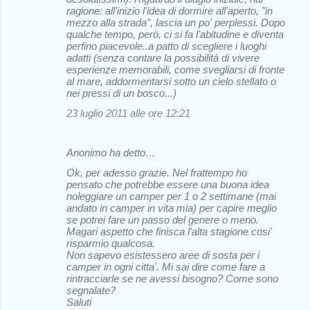
ragione: all'inizio l'idea di dormire all'aperto, "in
mezzo alla strada", lascia un po' perplessi. Dopo
qualche tempo, però, ci si fa l'abitudine e diventa
perfino piacevole..a patto di scegliere i luoghi
adatti (senza contare la possibilità di vivere
esperienze memorabili, come svegliarsi di fronte
al mare, addormentarsi sotto un cielo stellato o
nei pressi di un bosco...)
23 luglio 2011 alle ore 12:21
Anonimo ha detto…
Ok, per adesso grazie. Nel frattempo ho
pensato che potrebbe essere una buona idea
noleggiare un camper per 1 o 2 settimane (mai
andato in camper in vita mia) per capire meglio
se potrei fare un passo del genere o meno.
Magari aspetto che finisca l'alta stagione cosi'
risparmio qualcosa.
Non sapevo esistessero aree di sosta per i
camper in ogni citta'. Mi sai dire come fare a
rintracciarle se ne avessi bisogno? Come sono
segnalate?
Saluti