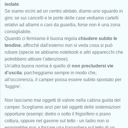
isolate
.
Se siamo vicini ad un centro abitato, diamo uno sguardo in
giro: se sui cancelli e le porte delle case vediamo cartelli
relativi ad allarmi o cani da guardia, forse non è una zona
consigliabile.
Quando ci fermiamo è buona regola
chiudere subito le
tendine
, affinché dall'esterno non si veda cosa si può
rubare (specie se abbiamo notebook e altri apparecchi che
potrebbero attirare l'attenzione).
Un'altra buona norma è quello di
non precludersi vie
d'uscita
: parcheggiamo sempre in modo che,
all'occorrenza, il camper possa essere subito spostato per
'fuggire'.
Non lasciamo mai oggetti di valore nella cabina guida del
camper. Scegliamo anzi per tali oggetti delle sistemazioni
opportune (esempi: dietro o sotto il frigorifero o piano
cottura, oppure nel gavone sul tetto - un ladro non si
esporrebbe mai a forzare una bagagliera sul tetto di un