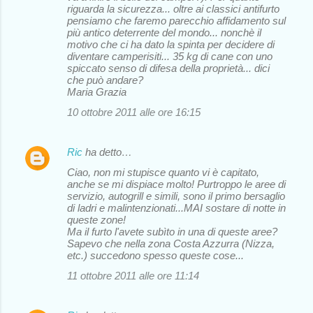
riguarda la sicurezza... oltre ai classici antifurto
pensiamo che faremo parecchio affidamento sul
più antico deterrente del mondo... nonchè il
motivo che ci ha dato la spinta per decidere di
diventare camperisiti... 35 kg di cane con uno
spiccato senso di difesa della proprietà... dici
che può andare?
Maria Grazia
10 ottobre 2011 alle ore 16:15
Ric
ha detto…
Ciao, non mi stupisce quanto vi è capitato,
anche se mi dispiace molto! Purtroppo le aree di
servizio, autogrill e simili, sono il primo bersaglio
di ladri e malintenzionati...MAI sostare di notte in
queste zone!
Ma il furto l'avete subìto in una di queste aree?
Sapevo che nella zona Costa Azzurra (Nizza,
etc.) succedono spesso queste cose...
11 ottobre 2011 alle ore 11:14