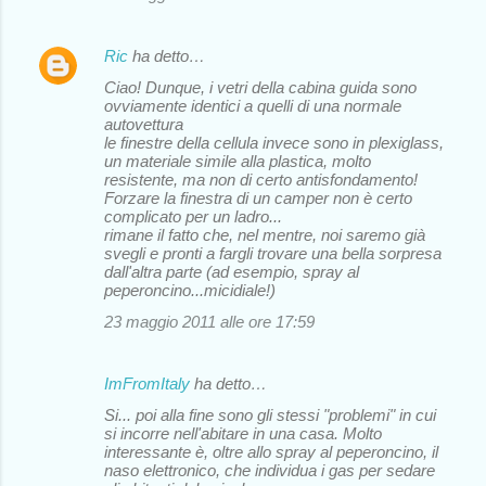
i
Ric
ha detto…
Ciao! Dunque, i vetri della cabina guida sono
ovviamente identici a quelli di una normale
autovettura
le finestre della cellula invece sono in plexiglass,
un materiale simile alla plastica, molto
resistente, ma non di certo antisfondamento!
Forzare la finestra di un camper non è certo
complicato per un ladro...
rimane il fatto che, nel mentre, noi saremo già
svegli e pronti a fargli trovare una bella sorpresa
dall'altra parte (ad esempio, spray al
peperoncino...micidiale!)
23 maggio 2011 alle ore 17:59
ImFromItaly
ha detto…
Si... poi alla fine sono gli stessi "problemi" in cui
si incorre nell'abitare in una casa. Molto
interessante è, oltre allo spray al peperoncino, il
naso elettronico, che individua i gas per sedare