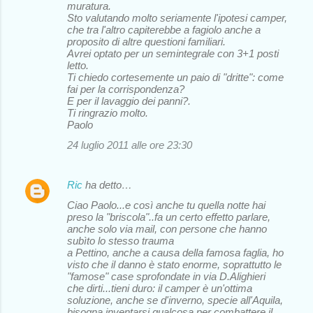
muratura.
Sto valutando molto seriamente l'ipotesi camper,
che tra l'altro capiterebbe a fagiolo anche a
proposito di altre questioni familiari.
Avrei optato per un semintegrale con 3+1 posti
letto.
Ti chiedo cortesemente un paio di "dritte": come
fai per la corrispondenza?
E per il lavaggio dei panni?.
Ti ringrazio molto.
Paolo
24 luglio 2011 alle ore 23:30
Ric
ha detto…
Ciao Paolo...e così anche tu quella notte hai
preso la "briscola"..fa un certo effetto parlare,
anche solo via mail, con persone che hanno
subìto lo stesso trauma
a Pettino, anche a causa della famosa faglia, ho
visto che il danno è stato enorme, soprattutto le
"famose" case sprofondate in via D.Alighieri
che dirti...tieni duro: il camper è un'ottima
soluzione, anche se d'inverno, specie all'Aquila,
bisogna inventarsi qualcosa per combattere il