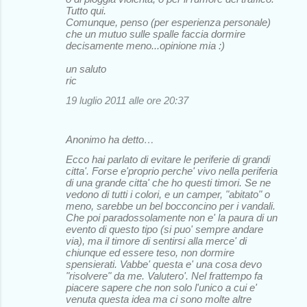
Tutto qui.
Comunque, penso (per esperienza personale)
che un mutuo sulle spalle faccia dormire
decisamente meno...opinione mia :)
un saluto
ric
19 luglio 2011 alle ore 20:37
Anonimo ha detto…
Ecco hai parlato di evitare le periferie di grandi
citta'. Forse e'proprio perche' vivo nella periferia
di una grande citta' che ho questi timori. Se ne
vedono di tutti i colori, e un camper, "abitato" o
meno, sarebbe un bel bocconcino per i vandali.
Che poi paradossolamente non e' la paura di un
evento di questo tipo (si puo' sempre andare
via), ma il timore di sentirsi alla merce' di
chiunque ed essere teso, non dormire
spensierati. Vabbe' questa e' una cosa devo
"risolvere" da me. Valutero'. Nel frattempo fa
piacere sapere che non solo l'unico a cui e'
venuta questa idea ma ci sono molte altre