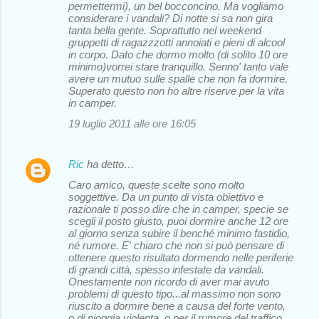
permettermi), un bel bocconcino. Ma vogliamo
considerare i vandali? Di notte si sa non gira
tanta bella gente. Soprattutto nel weekend
gruppetti di ragazzzotti annoiati e pieni di alcool
in corpo. Dato che dormo molto (di solito 10 ore
minimo)vorrei stare tranquillo. Senno' tanto vale
avere un mutuo sulle spalle che non fa dormire.
Superato questo non ho altre riserve per la vita
in camper.
19 luglio 2011 alle ore 16:05
Ric
ha detto…
Caro amico, queste scelte sono molto
soggettive. Da un punto di vista obiettivo e
razionale ti posso dire che in camper, specie se
scegli il posto giusto, puoi dormire anche 12 ore
al giorno senza subire il benché minimo fastidio,
né rumore. E' chiaro che non si può pensare di
ottenere questo risultato dormendo nelle periferie
di grandi città, spesso infestate da vandali.
Onestamente non ricordo di aver mai avuto
problemi di questo tipo...al massimo non sono
riuscito a dormire bene a causa del forte vento,
o di pioggia violenta, o per il rumore del traffico.