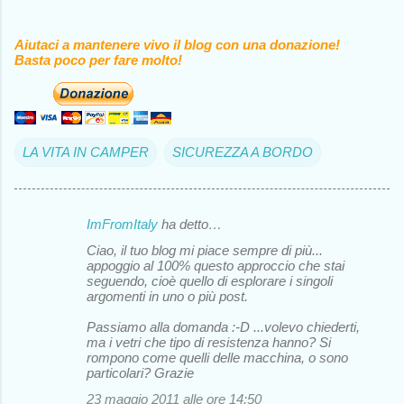
Aiutaci a mantenere vivo il blog con una donazione!
Basta poco per fare molto!
LA VITA IN CAMPER
SICUREZZA A BORDO
ImFromItaly
ha detto…
C
Ciao, il tuo blog mi piace sempre di più...
o
appoggio al 100% questo approccio che stai
seguendo, cioè quello di esplorare i singoli
m
argomenti in uno o più post.
m
Passiamo alla domanda :-D ...volevo chiederti,
e
ma i vetri che tipo di resistenza hanno? Si
rompono come quelli delle macchina, o sono
n
particolari? Grazie
t
23 maggio 2011 alle ore 14:50