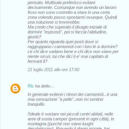
pensato. Multisala preferisco evitare
decisamente. Comunque non avendo un lavoro
fisso non sono costretto a stare in una certa
zona volendo posso spostarmi ovunque. Quindi
una soluzione si troverebbe.
Ma credo che superato il disagio iniziale di
dormire "espsosti", poi si faccia l'abitudine,
giusto?
Per quanto riguarda quei posti dove si
raggruppano i camionisti con i loro tir a dormire?
ce chi dice vadano bene e chi dice non siano per
niente sicuri, tui che dici ti e' mai capitato di
fermarti li?
21 luglio 2011 alle ore 17:50
Ric
ha detto…
In generale eviterei i ritrovi dei camionisti...è una
mia sensazione "a pelle"..non mi sentirei
tranquillo
l'ideale è sostare nei piccoli centri abitati, nelle
aree di sosta camper (presenti in ogni città), in
montagna (purché non siano luoghi
desolatissimi). Riguardo il diagio iniziale, hai