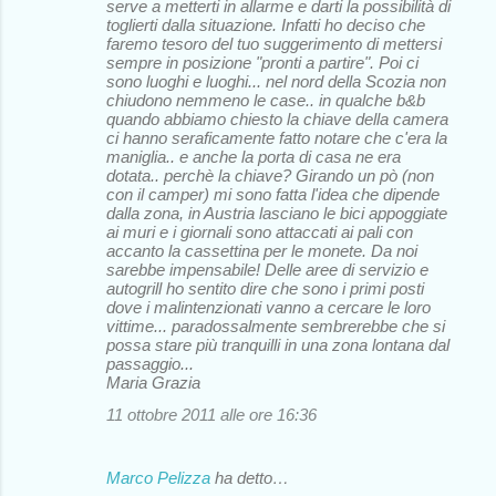
serve a metterti in allarme e darti la possibilità di
toglierti dalla situazione. Infatti ho deciso che
faremo tesoro del tuo suggerimento di mettersi
sempre in posizione "pronti a partire". Poi ci
sono luoghi e luoghi... nel nord della Scozia non
chiudono nemmeno le case.. in qualche b&b
quando abbiamo chiesto la chiave della camera
ci hanno seraficamente fatto notare che c'era la
maniglia.. e anche la porta di casa ne era
dotata.. perchè la chiave? Girando un pò (non
con il camper) mi sono fatta l'idea che dipende
dalla zona, in Austria lasciano le bici appoggiate
ai muri e i giornali sono attaccati ai pali con
accanto la cassettina per le monete. Da noi
sarebbe impensabile! Delle aree di servizio e
autogrill ho sentito dire che sono i primi posti
dove i malintenzionati vanno a cercare le loro
vittime... paradossalmente sembrerebbe che si
possa stare più tranquilli in una zona lontana dal
passaggio...
Maria Grazia
11 ottobre 2011 alle ore 16:36
Marco Pelizza
ha detto…