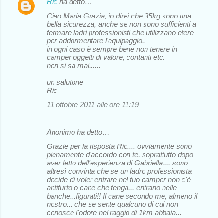
Ric
ha detto…
Ciao Maria Grazia, io direi che 35kg sono una
bella sicurezza, anche se non sono sufficienti a
fermare ladri professionisti che utilizzano etere
per addormentare l'equipaggio..
in ogni caso è sempre bene non tenere in
camper oggetti di valore, contanti etc.
non si sa mai......
un salutone
Ric
11 ottobre 2011 alle ore 11:19
Anonimo ha detto…
Grazie per la risposta Ric.... ovviamente sono
pienamente d'accordo con te, soprattutto dopo
aver letto dell'esperienza di Gabriella.... sono
altresì convinta che se un ladro professionista
decide di voler entrare nel tuo camper non c'è
antifurto o cane che tenga... entrano nelle
banche...figurati!! Il cane secondo me, almeno il
nostro... che se sente qualcuno di cui non
conosce l'odore nel raggio di 1km abbaia...