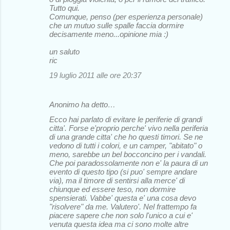
Tutto qui.
Comunque, penso (per esperienza personale)
che un mutuo sulle spalle faccia dormire
decisamente meno...opinione mia :)
un saluto
ric
19 luglio 2011 alle ore 20:37
Anonimo ha detto…
Ecco hai parlato di evitare le periferie di grandi
citta'. Forse e'proprio perche' vivo nella periferia
di una grande citta' che ho questi timori. Se ne
vedono di tutti i colori, e un camper, "abitato" o
meno, sarebbe un bel bocconcino per i vandali.
Che poi paradossolamente non e' la paura di un
evento di questo tipo (si puo' sempre andare
via), ma il timore di sentirsi alla merce' di
chiunque ed essere teso, non dormire
spensierati. Vabbe' questa e' una cosa devo
"risolvere" da me. Valutero'. Nel frattempo fa
piacere sapere che non solo l'unico a cui e'
venuta questa idea ma ci sono molte altre