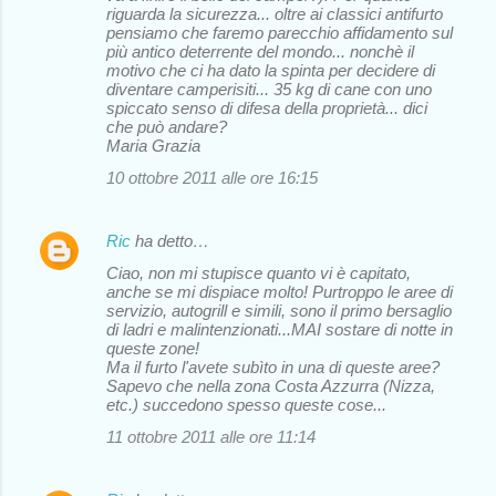
riguarda la sicurezza... oltre ai classici antifurto
pensiamo che faremo parecchio affidamento sul
più antico deterrente del mondo... nonchè il
motivo che ci ha dato la spinta per decidere di
diventare camperisiti... 35 kg di cane con uno
spiccato senso di difesa della proprietà... dici
che può andare?
Maria Grazia
10 ottobre 2011 alle ore 16:15
Ric
ha detto…
Ciao, non mi stupisce quanto vi è capitato,
anche se mi dispiace molto! Purtroppo le aree di
servizio, autogrill e simili, sono il primo bersaglio
di ladri e malintenzionati...MAI sostare di notte in
queste zone!
Ma il furto l'avete subìto in una di queste aree?
Sapevo che nella zona Costa Azzurra (Nizza,
etc.) succedono spesso queste cose...
11 ottobre 2011 alle ore 11:14