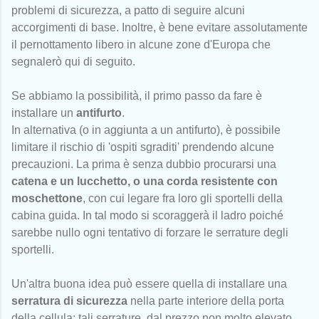
problemi di sicurezza, a patto di seguire alcuni
accorgimenti di base. Inoltre, è bene evitare assolutamente
il pernottamento libero in alcune zone d'Europa che
segnalerò qui di seguito.
Se abbiamo la possibilità, il primo passo da fare è
installare un
antifurto
.
In alternativa (o in aggiunta a un antifurto), è possibile
limitare il rischio di 'ospiti sgraditi' prendendo alcune
precauzioni. La prima è senza dubbio procurarsi una
catena e un lucchetto, o una corda resistente con
moschettone
, con cui legare fra loro gli sportelli della
cabina guida. In tal modo si scoraggerà il ladro poiché
sarebbe nullo ogni tentativo di forzare le serrature degli
sportelli.
Un'altra buona idea può essere quella di installare una
serratura di sicurezza
nella parte interiore della porta
della cellula: tali serrature, dal prezzo non molto elevato,