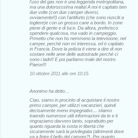
l'uso del gas non è una leggenda metropolitana,
ma una dolorosssima realta! A noi è capitato ben
due volte (con due camper diversi,
ovviamente!!) con l'antifurto (che sono riusciti a
togliere)e con un grosso cane a bordo. In zone
piene di gente e di luce. Da allora, preferisco
spendere qualcosa, ma vado in campeggio.
Prmetto che non ho nemmeno la televisione, nel
camper, perchè non mi interessa. ed è capitato
in Francia. Dove la polizia ti viene a dire di non
sostare nelle aree delle autostrade perchè ci
sono i ladri!! E poi parliamo male del nostro
Paese!!!
10 ottobre 2011 alle ore 10:15
Anonimo ha detto…
Ciao, siamo in procinto di acquistare il nostro
primo camper, per utilizzi vacanzieri, quindi
decisamente meno impegnativi.... stiamo
traendo numerose utili informazioni da te e ti
ringraziamo davvero tanto, soprattutto per
quanto riguarda la sosta in libertà che
sicuramente sarà la privilegiata (altrimenti dove
va a finire il bello del camper?). Per quanto