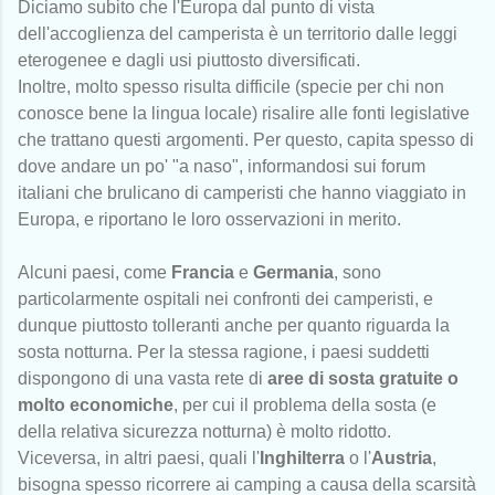
Diciamo subito che l'Europa dal punto di vista
dell'accoglienza del camperista è un territorio dalle leggi
eterogenee e dagli usi piuttosto diversificati.
Inoltre, molto spesso risulta difficile (specie per chi non
conosce bene la lingua locale) risalire alle fonti legislative
che trattano questi argomenti. Per questo, capita spesso di
dove andare un po' "a naso", informandosi sui forum
italiani che brulicano di camperisti che hanno viaggiato in
Europa, e riportano le loro osservazioni in merito.
Alcuni paesi, come
Francia
e
Germania
, sono
particolarmente ospitali nei confronti dei camperisti, e
dunque piuttosto tolleranti anche per quanto riguarda la
sosta notturna. Per la stessa ragione, i paesi suddetti
dispongono di una vasta rete di
aree di sosta gratuite o
molto economiche
, per cui il problema della sosta (e
della relativa sicurezza notturna) è molto ridotto.
Viceversa, in altri paesi, quali l'
Inghilterra
o l'
Austria
,
bisogna spesso ricorrere ai camping a causa della scarsità