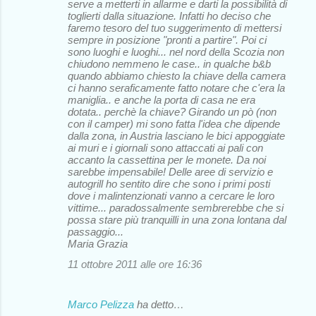
serve a metterti in allarme e darti la possibilità di
toglierti dalla situazione. Infatti ho deciso che
faremo tesoro del tuo suggerimento di mettersi
sempre in posizione "pronti a partire". Poi ci
sono luoghi e luoghi... nel nord della Scozia non
chiudono nemmeno le case.. in qualche b&b
quando abbiamo chiesto la chiave della camera
ci hanno seraficamente fatto notare che c'era la
maniglia.. e anche la porta di casa ne era
dotata.. perchè la chiave? Girando un pò (non
con il camper) mi sono fatta l'idea che dipende
dalla zona, in Austria lasciano le bici appoggiate
ai muri e i giornali sono attaccati ai pali con
accanto la cassettina per le monete. Da noi
sarebbe impensabile! Delle aree di servizio e
autogrill ho sentito dire che sono i primi posti
dove i malintenzionati vanno a cercare le loro
vittime... paradossalmente sembrerebbe che si
possa stare più tranquilli in una zona lontana dal
passaggio...
Maria Grazia
11 ottobre 2011 alle ore 16:36
Marco Pelizza
ha detto…