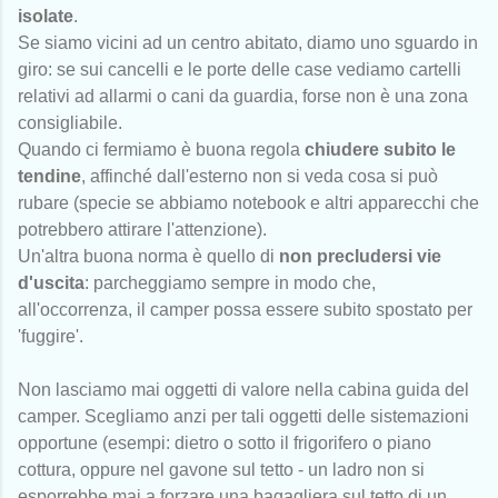
isolate
.
Se siamo vicini ad un centro abitato, diamo uno sguardo in
giro: se sui cancelli e le porte delle case vediamo cartelli
relativi ad allarmi o cani da guardia, forse non è una zona
consigliabile.
Quando ci fermiamo è buona regola
chiudere subito le
tendine
, affinché dall'esterno non si veda cosa si può
rubare (specie se abbiamo notebook e altri apparecchi che
potrebbero attirare l'attenzione).
Un'altra buona norma è quello di
non precludersi vie
d'uscita
: parcheggiamo sempre in modo che,
all'occorrenza, il camper possa essere subito spostato per
'fuggire'.
Non lasciamo mai oggetti di valore nella cabina guida del
camper. Scegliamo anzi per tali oggetti delle sistemazioni
opportune (esempi: dietro o sotto il frigorifero o piano
cottura, oppure nel gavone sul tetto - un ladro non si
esporrebbe mai a forzare una bagagliera sul tetto di un