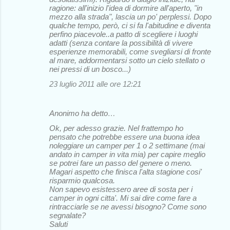
ragione: all'inizio l'idea di dormire all'aperto, "in
mezzo alla strada", lascia un po' perplessi. Dopo
qualche tempo, però, ci si fa l'abitudine e diventa
perfino piacevole..a patto di scegliere i luoghi
adatti (senza contare la possibilità di vivere
esperienze memorabili, come svegliarsi di fronte
al mare, addormentarsi sotto un cielo stellato o
nei pressi di un bosco...)
23 luglio 2011 alle ore 12:21
Anonimo ha detto…
Ok, per adesso grazie. Nel frattempo ho
pensato che potrebbe essere una buona idea
noleggiare un camper per 1 o 2 settimane (mai
andato in camper in vita mia) per capire meglio
se potrei fare un passo del genere o meno.
Magari aspetto che finisca l'alta stagione cosi'
risparmio qualcosa.
Non sapevo esistessero aree di sosta per i
camper in ogni citta'. Mi sai dire come fare a
rintracciarle se ne avessi bisogno? Come sono
segnalate?
Saluti