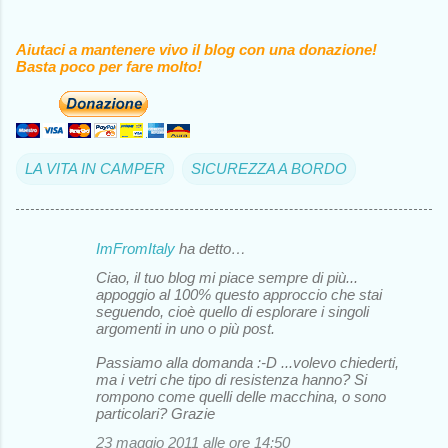
Aiutaci a mantenere vivo il blog con una donazione!
Basta poco per fare molto!
LA VITA IN CAMPER
SICUREZZA A BORDO
ImFromItaly
ha detto…
C
Ciao, il tuo blog mi piace sempre di più...
o
appoggio al 100% questo approccio che stai
seguendo, cioè quello di esplorare i singoli
m
argomenti in uno o più post.
m
Passiamo alla domanda :-D ...volevo chiederti,
e
ma i vetri che tipo di resistenza hanno? Si
rompono come quelli delle macchina, o sono
n
particolari? Grazie
t
23 maggio 2011 alle ore 14:50