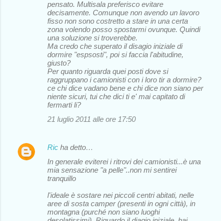
pensato. Multisala preferisco evitare
decisamente. Comunque non avendo un lavoro
fisso non sono costretto a stare in una certa
zona volendo posso spostarmi ovunque. Quindi
una soluzione si troverebbe.
Ma credo che superato il disagio iniziale di
dormire "espsosti", poi si faccia l'abitudine,
giusto?
Per quanto riguarda quei posti dove si
raggruppano i camionisti con i loro tir a dormire?
ce chi dice vadano bene e chi dice non siano per
niente sicuri, tui che dici ti e' mai capitato di
fermarti li?
21 luglio 2011 alle ore 17:50
Ric
ha detto…
In generale eviterei i ritrovi dei camionisti...è una
mia sensazione "a pelle"..non mi sentirei
tranquillo
l'ideale è sostare nei piccoli centri abitati, nelle
aree di sosta camper (presenti in ogni città), in
montagna (purché non siano luoghi
desolatissimi). Riguardo il diagio iniziale, hai