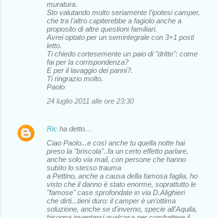
muratura.
Sto valutando molto seriamente l'ipotesi camper,
che tra l'altro capiterebbe a fagiolo anche a
proposito di altre questioni familiari.
Avrei optato per un semintegrale con 3+1 posti
letto.
Ti chiedo cortesemente un paio di "dritte": come
fai per la corrispondenza?
E per il lavaggio dei panni?.
Ti ringrazio molto.
Paolo
24 luglio 2011 alle ore 23:30
Ric
ha detto…
Ciao Paolo...e così anche tu quella notte hai
preso la "briscola"..fa un certo effetto parlare,
anche solo via mail, con persone che hanno
subìto lo stesso trauma
a Pettino, anche a causa della famosa faglia, ho
visto che il danno è stato enorme, soprattutto le
"famose" case sprofondate in via D.Alighieri
che dirti...tieni duro: il camper è un'ottima
soluzione, anche se d'inverno, specie all'Aquila,
bisogna inventarsi qualcosa per combattere il