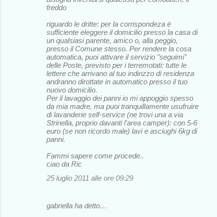
freddo
riguardo le dritte: per la corrispondeza è
sufficiente eleggere il domicilio presso la casa di
un qualsiasi parente, amico o, alla peggio,
presso il Comune stesso. Per rendere la cosa
automatica, puoi attivare il servizio "seguimi"
delle Poste, previsto per i terremotati: tutte le
lettere che arrivano al tuo indirizzo di residenza
andranno dirottate in automatico presso il tuo
nuovo domicilio.
Per il lavaggio dei panni io mi appoggio spesso
da mia madre, ma puoi tranquillamente usufruire
di lavanderie self-service (ne trovi una a via
Strinella, proprio davanti l'area camper): con 5-6
euro (se non ricordo male) lavi e asciughi 6kg di
panni.
Fammi sapere come procede..
ciao da Ric
25 luglio 2011 alle ore 09:29
gabriella ha detto…