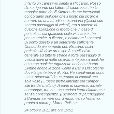
Intanto un carissimo saluto a Riccardo. Posso
dire a riguardo del fattore di sicurezza che la
maggior parte dei Fulltimers da me intervistati
concordano sull'idea che il posto più sicuro è
sempre su una stradina secondaria (Quindi con
scarso passaggio di veicoli) ma a ridosso di
qualche abitazione di modo che in caso di
pericolo ci sia qualcuno nelle vicinanze che
possa sentire, o filmare, e chiamare i soccorsi.
Di solito questo è un seterrente sufficiente.
Concordo pienamente con Riccardo sulla
pericolosità delle aree tipo Autogrill ed in
generale su tutte le strade a forte passaggio di
veicoli dove di notte sicuramente passa qualche
auto con qualche ragazzotto ubriaco a bordo.
Evitare anche le zone vicino a Bar o Discoteche
dove la gente beve alcolici. Personalmente sono
stato "attaccato" da un gruppo di vandali una
sola volte (Grosse pietre lanciate sul camper
alle tre del mattino). A parte lo spavento iniziale
comunque, me ne sono andato immediatamente
senza conseguenze. (Ricordare di parcheggiare
il Camper sempre con il muso verso l'esterno,
pronto a partire). Marco Pelizza.
24 ottobre 2011 alle ore 10:51