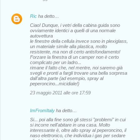
i
Ric
ha detto…
Ciao! Dunque, i vetri della cabina guida sono
ovviamente identici a quelli di una normale
autovettura
le finestre della cellula invece sono in plexiglass,
un materiale simile alla plastica, molto
resistente, ma non di certo antisfondamento!
Forzare la finestra di un camper non è certo
complicato per un ladro...
rimane il fatto che, nel mentre, noi saremo già
svegli e pronti a fargli trovare una bella sorpresa
dall'altra parte (ad esempio, spray al
peperoncino...micidiale!)
23 maggio 2011 alle ore 17:59
ImFromItaly
ha detto…
Si... poi alla fine sono gli stessi "problemi" in cui
si incorre nell'abitare in una casa. Molto
interessante è, oltre allo spray al peperoncino, il
naso elettronico, che individua i gas per sedare