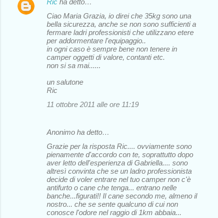
Ric
ha detto…
Ciao Maria Grazia, io direi che 35kg sono una
bella sicurezza, anche se non sono sufficienti a
fermare ladri professionisti che utilizzano etere
per addormentare l'equipaggio..
in ogni caso è sempre bene non tenere in
camper oggetti di valore, contanti etc.
non si sa mai......
un salutone
Ric
11 ottobre 2011 alle ore 11:19
Anonimo ha detto…
Grazie per la risposta Ric.... ovviamente sono
pienamente d'accordo con te, soprattutto dopo
aver letto dell'esperienza di Gabriella.... sono
altresì convinta che se un ladro professionista
decide di voler entrare nel tuo camper non c'è
antifurto o cane che tenga... entrano nelle
banche...figurati!! Il cane secondo me, almeno il
nostro... che se sente qualcuno di cui non
conosce l'odore nel raggio di 1km abbaia...