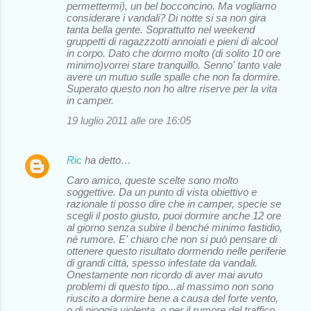
permettermi), un bel bocconcino. Ma vogliamo
considerare i vandali? Di notte si sa non gira
tanta bella gente. Soprattutto nel weekend
gruppetti di ragazzzotti annoiati e pieni di alcool
in corpo. Dato che dormo molto (di solito 10 ore
minimo)vorrei stare tranquillo. Senno' tanto vale
avere un mutuo sulle spalle che non fa dormire.
Superato questo non ho altre riserve per la vita
in camper.
19 luglio 2011 alle ore 16:05
Ric
ha detto…
Caro amico, queste scelte sono molto
soggettive. Da un punto di vista obiettivo e
razionale ti posso dire che in camper, specie se
scegli il posto giusto, puoi dormire anche 12 ore
al giorno senza subire il benché minimo fastidio,
né rumore. E' chiaro che non si può pensare di
ottenere questo risultato dormendo nelle periferie
di grandi città, spesso infestate da vandali.
Onestamente non ricordo di aver mai avuto
problemi di questo tipo...al massimo non sono
riuscito a dormire bene a causa del forte vento,
o di pioggia violenta, o per il rumore del traffico.