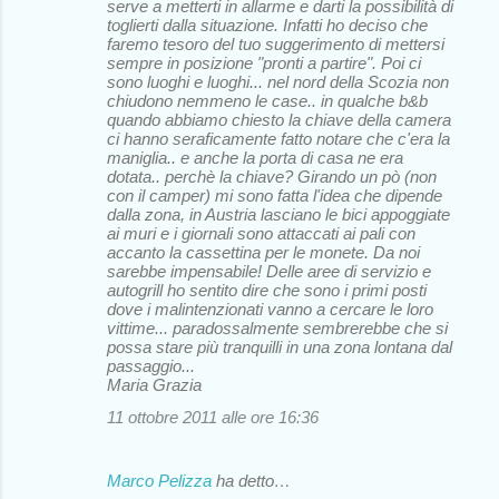
serve a metterti in allarme e darti la possibilità di
toglierti dalla situazione. Infatti ho deciso che
faremo tesoro del tuo suggerimento di mettersi
sempre in posizione "pronti a partire". Poi ci
sono luoghi e luoghi... nel nord della Scozia non
chiudono nemmeno le case.. in qualche b&b
quando abbiamo chiesto la chiave della camera
ci hanno seraficamente fatto notare che c'era la
maniglia.. e anche la porta di casa ne era
dotata.. perchè la chiave? Girando un pò (non
con il camper) mi sono fatta l'idea che dipende
dalla zona, in Austria lasciano le bici appoggiate
ai muri e i giornali sono attaccati ai pali con
accanto la cassettina per le monete. Da noi
sarebbe impensabile! Delle aree di servizio e
autogrill ho sentito dire che sono i primi posti
dove i malintenzionati vanno a cercare le loro
vittime... paradossalmente sembrerebbe che si
possa stare più tranquilli in una zona lontana dal
passaggio...
Maria Grazia
11 ottobre 2011 alle ore 16:36
Marco Pelizza
ha detto…