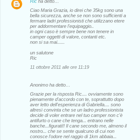
Ric
ha detto…
Ciao Maria Grazia, io direi che 35kg sono una
bella sicurezza, anche se non sono sufficienti a
fermare ladri professionisti che utilizzano etere
per addormentare l'equipaggio..
in ogni caso è sempre bene non tenere in
camper oggetti di valore, contanti etc.
non si sa mai......
un salutone
Ric
11 ottobre 2011 alle ore 11:19
Anonimo ha detto…
Grazie per la risposta Ric.... ovviamente sono
pienamente d'accordo con te, soprattutto dopo
aver letto dell'esperienza di Gabriella.... sono
altresì convinta che se un ladro professionista
decide di voler entrare nel tuo camper non c'è
antifurto o cane che tenga... entrano nelle
banche...figurati!! Il cane secondo me, almeno il
nostro... che se sente qualcuno di cui non
conosce l'odore nel raggio di 1km abbaia...