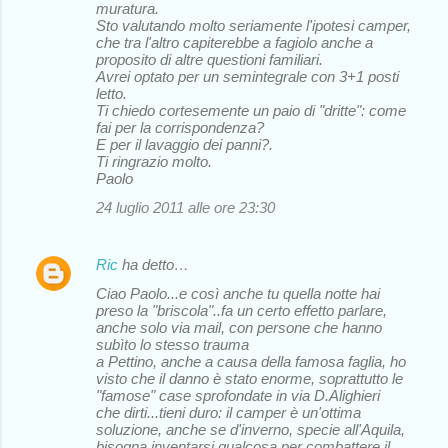
muratura.
Sto valutando molto seriamente l'ipotesi camper,
che tra l'altro capiterebbe a fagiolo anche a
proposito di altre questioni familiari.
Avrei optato per un semintegrale con 3+1 posti
letto.
Ti chiedo cortesemente un paio di "dritte": come
fai per la corrispondenza?
E per il lavaggio dei panni?.
Ti ringrazio molto.
Paolo
24 luglio 2011 alle ore 23:30
Ric
ha detto…
Ciao Paolo...e così anche tu quella notte hai
preso la "briscola"..fa un certo effetto parlare,
anche solo via mail, con persone che hanno
subìto lo stesso trauma
a Pettino, anche a causa della famosa faglia, ho
visto che il danno è stato enorme, soprattutto le
"famose" case sprofondate in via D.Alighieri
che dirti...tieni duro: il camper è un'ottima
soluzione, anche se d'inverno, specie all'Aquila,
bisogna inventarsi qualcosa per combattere il