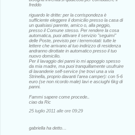
freddo
riguardo le dritte: per la corrispondeza è
sufficiente eleggere il domicilio presso la casa di
un qualsiasi parente, amico o, alla peggio,
presso il Comune stesso. Per rendere la cosa
automatica, puoi attivare il servizio "seguimi"
delle Poste, previsto per i terremotati: tutte le
lettere che arrivano al tuo indirizzo di residenza
andranno dirottate in automatico presso il tuo
nuovo domicilio.
Per il lavaggio dei panni io mi appoggio spesso
da mia madre, ma puoi tranquillamente usufruire
di lavanderie self-service (ne trovi una a via
Strinella, proprio davanti l'area camper): con 5-6
euro (se non ricordo male) lavi e asciughi 6kg di
panni.
Fammi sapere come procede..
ciao da Ric
25 luglio 2011 alle ore 09:29
gabriella ha detto…