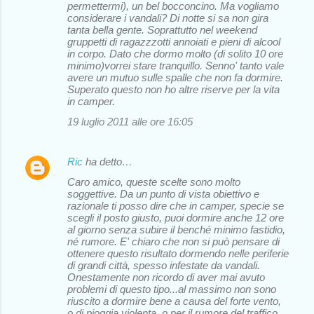
permettermi), un bel bocconcino. Ma vogliamo
considerare i vandali? Di notte si sa non gira
tanta bella gente. Soprattutto nel weekend
gruppetti di ragazzzotti annoiati e pieni di alcool
in corpo. Dato che dormo molto (di solito 10 ore
minimo)vorrei stare tranquillo. Senno' tanto vale
avere un mutuo sulle spalle che non fa dormire.
Superato questo non ho altre riserve per la vita
in camper.
19 luglio 2011 alle ore 16:05
Ric
ha detto…
Caro amico, queste scelte sono molto
soggettive. Da un punto di vista obiettivo e
razionale ti posso dire che in camper, specie se
scegli il posto giusto, puoi dormire anche 12 ore
al giorno senza subire il benché minimo fastidio,
né rumore. E' chiaro che non si può pensare di
ottenere questo risultato dormendo nelle periferie
di grandi città, spesso infestate da vandali.
Onestamente non ricordo di aver mai avuto
problemi di questo tipo...al massimo non sono
riuscito a dormire bene a causa del forte vento,
o di pioggia violenta, o per il rumore del traffico.