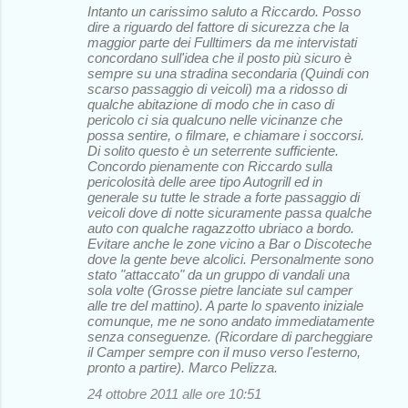
Intanto un carissimo saluto a Riccardo. Posso
dire a riguardo del fattore di sicurezza che la
maggior parte dei Fulltimers da me intervistati
concordano sull'idea che il posto più sicuro è
sempre su una stradina secondaria (Quindi con
scarso passaggio di veicoli) ma a ridosso di
qualche abitazione di modo che in caso di
pericolo ci sia qualcuno nelle vicinanze che
possa sentire, o filmare, e chiamare i soccorsi.
Di solito questo è un seterrente sufficiente.
Concordo pienamente con Riccardo sulla
pericolosità delle aree tipo Autogrill ed in
generale su tutte le strade a forte passaggio di
veicoli dove di notte sicuramente passa qualche
auto con qualche ragazzotto ubriaco a bordo.
Evitare anche le zone vicino a Bar o Discoteche
dove la gente beve alcolici. Personalmente sono
stato "attaccato" da un gruppo di vandali una
sola volte (Grosse pietre lanciate sul camper
alle tre del mattino). A parte lo spavento iniziale
comunque, me ne sono andato immediatamente
senza conseguenze. (Ricordare di parcheggiare
il Camper sempre con il muso verso l'esterno,
pronto a partire). Marco Pelizza.
24 ottobre 2011 alle ore 10:51