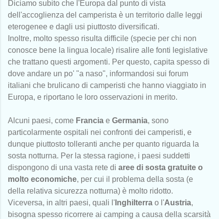
Diciamo subito che l'Europa dal punto di vista
dell'accoglienza del camperista è un territorio dalle leggi
eterogenee e dagli usi piuttosto diversificati.
Inoltre, molto spesso risulta difficile (specie per chi non
conosce bene la lingua locale) risalire alle fonti legislative
che trattano questi argomenti. Per questo, capita spesso di
dove andare un po' "a naso", informandosi sui forum
italiani che brulicano di camperisti che hanno viaggiato in
Europa, e riportano le loro osservazioni in merito.
Alcuni paesi, come
Francia
e
Germania
, sono
particolarmente ospitali nei confronti dei camperisti, e
dunque piuttosto tolleranti anche per quanto riguarda la
sosta notturna. Per la stessa ragione, i paesi suddetti
dispongono di una vasta rete di
aree di sosta gratuite o
molto economiche
, per cui il problema della sosta (e
della relativa sicurezza notturna) è molto ridotto.
Viceversa, in altri paesi, quali l'
Inghilterra
o l'
Austria
,
bisogna spesso ricorrere ai camping a causa della scarsità