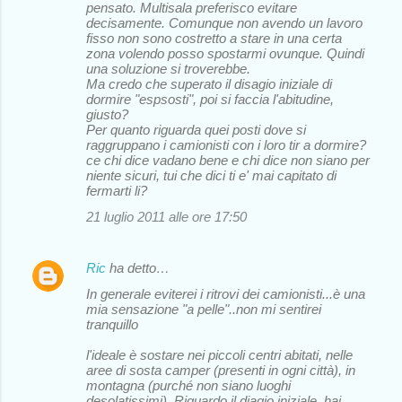
pensato. Multisala preferisco evitare
decisamente. Comunque non avendo un lavoro
fisso non sono costretto a stare in una certa
zona volendo posso spostarmi ovunque. Quindi
una soluzione si troverebbe.
Ma credo che superato il disagio iniziale di
dormire "espsosti", poi si faccia l'abitudine,
giusto?
Per quanto riguarda quei posti dove si
raggruppano i camionisti con i loro tir a dormire?
ce chi dice vadano bene e chi dice non siano per
niente sicuri, tui che dici ti e' mai capitato di
fermarti li?
21 luglio 2011 alle ore 17:50
Ric
ha detto…
In generale eviterei i ritrovi dei camionisti...è una
mia sensazione "a pelle"..non mi sentirei
tranquillo
l'ideale è sostare nei piccoli centri abitati, nelle
aree di sosta camper (presenti in ogni città), in
montagna (purché non siano luoghi
desolatissimi). Riguardo il diagio iniziale, hai