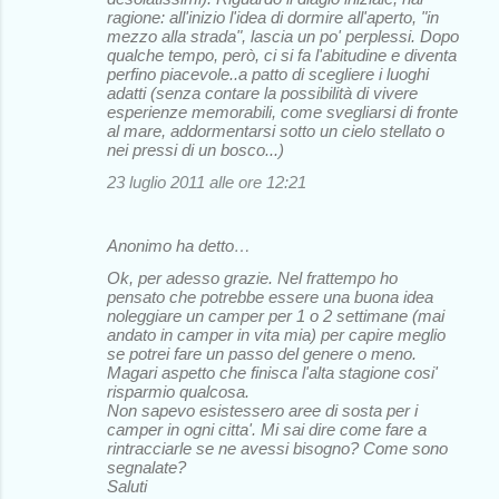
ragione: all'inizio l'idea di dormire all'aperto, "in
mezzo alla strada", lascia un po' perplessi. Dopo
qualche tempo, però, ci si fa l'abitudine e diventa
perfino piacevole..a patto di scegliere i luoghi
adatti (senza contare la possibilità di vivere
esperienze memorabili, come svegliarsi di fronte
al mare, addormentarsi sotto un cielo stellato o
nei pressi di un bosco...)
23 luglio 2011 alle ore 12:21
Anonimo ha detto…
Ok, per adesso grazie. Nel frattempo ho
pensato che potrebbe essere una buona idea
noleggiare un camper per 1 o 2 settimane (mai
andato in camper in vita mia) per capire meglio
se potrei fare un passo del genere o meno.
Magari aspetto che finisca l'alta stagione cosi'
risparmio qualcosa.
Non sapevo esistessero aree di sosta per i
camper in ogni citta'. Mi sai dire come fare a
rintracciarle se ne avessi bisogno? Come sono
segnalate?
Saluti