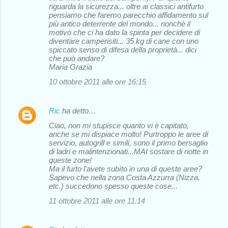
riguarda la sicurezza... oltre ai classici antifurto
pensiamo che faremo parecchio affidamento sul
più antico deterrente del mondo... nonchè il
motivo che ci ha dato la spinta per decidere di
diventare camperisiti... 35 kg di cane con uno
spiccato senso di difesa della proprietà... dici
che può andare?
Maria Grazia
10 ottobre 2011 alle ore 16:15
Ric
ha detto…
Ciao, non mi stupisce quanto vi è capitato,
anche se mi dispiace molto! Purtroppo le aree di
servizio, autogrill e simili, sono il primo bersaglio
di ladri e malintenzionati...MAI sostare di notte in
queste zone!
Ma il furto l'avete subìto in una di queste aree?
Sapevo che nella zona Costa Azzurra (Nizza,
etc.) succedono spesso queste cose...
11 ottobre 2011 alle ore 11:14