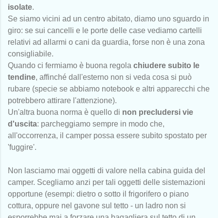
isolate
.
Se siamo vicini ad un centro abitato, diamo uno sguardo in
giro: se sui cancelli e le porte delle case vediamo cartelli
relativi ad allarmi o cani da guardia, forse non è una zona
consigliabile.
Quando ci fermiamo è buona regola
chiudere subito le
tendine
, affinché dall'esterno non si veda cosa si può
rubare (specie se abbiamo notebook e altri apparecchi che
potrebbero attirare l'attenzione).
Un'altra buona norma è quello di
non precludersi vie
d'uscita
: parcheggiamo sempre in modo che,
all'occorrenza, il camper possa essere subito spostato per
'fuggire'.
Non lasciamo mai oggetti di valore nella cabina guida del
camper. Scegliamo anzi per tali oggetti delle sistemazioni
opportune (esempi: dietro o sotto il frigorifero o piano
cottura, oppure nel gavone sul tetto - un ladro non si
esporrebbe mai a forzare una bagagliera sul tetto di un