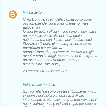
i
Ric
ha detto…
Ciao! Dunque, i vetri della cabina guida sono
ovviamente identici a quelli di una normale
autovettura
le finestre della cellula invece sono in plexiglass,
un materiale simile alla plastica, molto
resistente, ma non di certo antisfondamento!
Forzare la finestra di un camper non è certo
complicato per un ladro...
rimane il fatto che, nel mentre, noi saremo già
svegli e pronti a fargli trovare una bella sorpresa
dall'altra parte (ad esempio, spray al
peperoncino...micidiale!)
23 maggio 2011 alle ore 17:59
ImFromItaly
ha detto…
Si... poi alla fine sono gli stessi "problemi" in cui
si incorre nell'abitare in una casa. Molto
interessante è, oltre allo spray al peperoncino, il
naso elettronico, che individua i gas per sedare