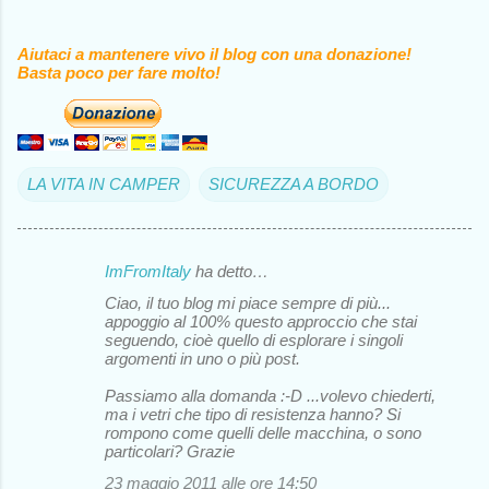
Aiutaci a mantenere vivo il blog con una donazione!
Basta poco per fare molto!
LA VITA IN CAMPER
SICUREZZA A BORDO
ImFromItaly
ha detto…
C
Ciao, il tuo blog mi piace sempre di più...
o
appoggio al 100% questo approccio che stai
seguendo, cioè quello di esplorare i singoli
m
argomenti in uno o più post.
m
Passiamo alla domanda :-D ...volevo chiederti,
e
ma i vetri che tipo di resistenza hanno? Si
rompono come quelli delle macchina, o sono
n
particolari? Grazie
t
23 maggio 2011 alle ore 14:50