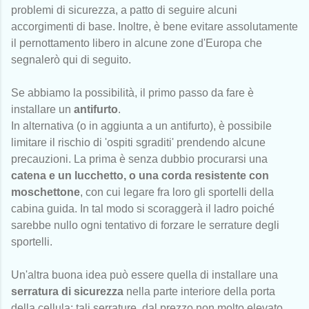
problemi di sicurezza, a patto di seguire alcuni
accorgimenti di base. Inoltre, è bene evitare assolutamente
il pernottamento libero in alcune zone d'Europa che
segnalerò qui di seguito.
Se abbiamo la possibilità, il primo passo da fare è
installare un
antifurto
.
In alternativa (o in aggiunta a un antifurto), è possibile
limitare il rischio di 'ospiti sgraditi' prendendo alcune
precauzioni. La prima è senza dubbio procurarsi una
catena e un lucchetto, o una corda resistente con
moschettone
, con cui legare fra loro gli sportelli della
cabina guida. In tal modo si scoraggerà il ladro poiché
sarebbe nullo ogni tentativo di forzare le serrature degli
sportelli.
Un'altra buona idea può essere quella di installare una
serratura di sicurezza
nella parte interiore della porta
della cellula: tali serrature, dal prezzo non molto elevato,