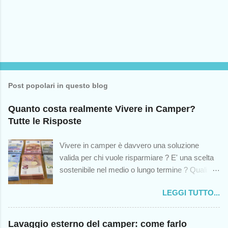
e
n
t
o
Post popolari in questo blog
Quanto costa realmente Vivere in Camper?
Tutte le Risposte
Vivere in camper è davvero una soluzione
valida per chi vuole risparmiare ? E' una scelta
sostenibile nel medio o lungo termine ? Quali
sono le spese impreviste cui andremo incontro?
LEGGI TUTTO...
Queste sono solo alcuni dei dubbi che colgono -
o dovrebbero cogliere - chiunque abbia mai
pensato di intraprendere questa scelta di vita, in
Lavaggio esterno del camper: come farlo