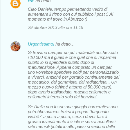
Ric
ha detto…
t
Ciao Daniele, tempo permettendo vedrò di
i
aumentare il ritmo con cui pubblico i post ;) Al
momento mi trovo in Abruzzo :)
29 ottobre 2013 alle ore 11:19
Urgentissimo!
ha detto…
Si trovano camper un po' malandati anche sotto
i 10.000 ma il guaio è che quel che si risparmia
subito lo si spenderà subito dopo di
manutenzione. Appena comprato un camper,
uno vorrebbe spendere soldi per personalizzarlo
e viverci, anziché per portarlo continuamente dal
meccanico, dal gommista, dal radiatorista... Un
mezzo nuovo (ahimé attorno ai 50.000 euro),
dopo averlo tagliandato, macina chilometri e
chilometri interrotto solo dai benzinai.
Se l'Italia non fosse una giungla burocratica uno
potrebbe autocostruirsi il proprio "furgonato
vivibile" a poco a poco, senza dover fare il
grosso investimento iniziale e senza accollarsi
rate mensili (infatti in altri paesi si vedono delle