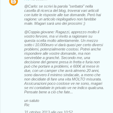
@Carlo: se scrivi la parola "serbatoi" nella
casella di ricerca del blog, troverai vari articoli
con tutte le risposte alle tue domande. Però hai
ragione: un articolo riepilogativo non farebbe
male. Magari sarà uno dei prossimi ;)
@Coppia giovane: Ragazzi, apprezzo molto il
vostro fervore, ma vi invito a ragionare su
questa scelta molto attentamente. Un mezzo
sotto i 10.000euro vi darà quasi per certo diversi
problemi, potenzialmente costosi. Potrei anche
rispondere alle vostre domande, ma non
servirebbe a granché. Secondo me, una
decisione del genere presa in fretta e furia non
può che portare a problemi, e 600€ al mese in
due, con un camper che avrà almeno 20 anni,
sono davvero il minimo sindacale, a meno che
non decidiate di fare una vita MOLTO misurata.
Assicurazioni poco costose ve ne sono, magari
se mi contattate in privato ve ne indico qualcuna.
Pensate bene a ciò che fate...
un saluto
Ric
31 ottobre 2013 alle ore 10:52