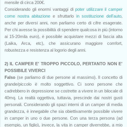
mensile di circa 200€.
Considerando gli enormi vantaggi di
poter utilizzare il camper
come nostra abitazione
e sfruttarlo
in sostituzione dell'auto
,
anche per diversi anni, non parliamo certo di cifre esagerate.
Per chi avesse la possibilità di spendere qualcosa in più (intorno
ai 15-20mila euro), è possibile acquistare mezzi di fascia alta
(Laika, Arca, etc), che assicurano maggiore comfort,
robustezza e resistenza al logorio degli anni.
2) IL CAMPER E' TROPPO PICCOLO, PERTANTO NON E'
POSSIBILE VIVERCI
Falso
(se parliamo di due persone al massimo). Il concetto di
grande/piccolo è molto soggettivo. Ci sono persone che
cadrebbero in depressione se costrette a vivere in un bilocale di
40mq. La realtà oggettiva, tuttavia, prescinde dai nostri gusti
personali. Considerando gli spazi interni di un camper di media
grandezza, è innegabile che sia obiettivamente possibile vivere
in camper in uno o due persone. Con una terza persona (ad
esempio, un figlio), invece, la vita in camper diverrebbe, a mio