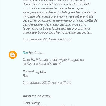
sogno da diversi anni.Da poco mi ritrovo
disoccupato e con 15000e da parte e quindi
comincio a sentirmi tentato a fare il gran
salto,ma sono in fase di stallo,perchè quello che
mi ostacola adesso è il non avere altre entrate
personali o familiari e nemmeno una bicicletta da
vendere,dipenderà tutto dal mio prossimo
(speriamo di trovarlo presto) lavoro,prima di
intaccare troppo ciò che ho messo da parte...
1 novembre 2013 alle ore 15:36
Ric
ha detto…
Ciao E., ti faccio i miei migliori auguri per
realizzare i tuoi obiettivo!
Fammi sapere,
Ric
1 novembre 2013 alle ore 20:50
Anonimo ha detto…
Ciao Ricky,