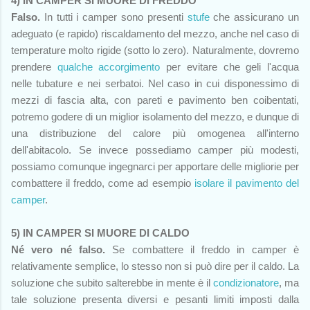
4) IN CAMPER SI MUORE DI FREDDO
Falso.
In tutti i camper sono presenti
stufe
che assicurano un
adeguato (e rapido) riscaldamento del mezzo, anche nel caso di
temperature molto rigide (sotto lo zero). Naturalmente, dovremo
prendere
qualche accorgimento
per evitare che geli l'acqua
nelle tubature e nei serbatoi. Nel caso in cui disponessimo di
mezzi di fascia alta, con pareti e pavimento ben coibentati,
potremo godere di un miglior isolamento del mezzo, e dunque di
una distribuzione del calore più omogenea all'interno
dell'abitacolo. Se invece possediamo camper più modesti,
possiamo comunque ingegnarci per apportare delle migliorie per
combattere il freddo, come ad esempio
isolare il pavimento del
camper
.
5) IN CAMPER SI MUORE DI CALDO
Né vero né falso.
Se combattere il freddo in camper è
relativamente semplice, lo stesso non si può dire per il caldo. La
soluzione che subito salterebbe in mente è il
condizionatore
, ma
tale soluzione presenta diversi e pesanti limiti imposti dalla