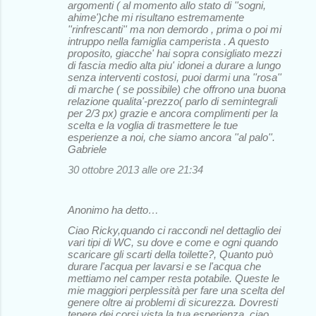
argomenti ( al momento allo stato di ''sogni,
ahime')che mi risultano estremamente
''rinfrescanti'' ma non demordo , prima o poi mi
intruppo nella famiglia camperista . A questo
proposito, giacche' hai sopra consigliato mezzi
di fascia medio alta piu' idonei a durare a lungo
senza interventi costosi, puoi darmi una ''rosa''
di marche ( se possibile) che offrono una buona
relazione qualita'-prezzo( parlo di semintegrali
per 2/3 px) grazie e ancora complimenti per la
scelta e la voglia di trasmettere le tue
esperienze a noi, che siamo ancora ''al palo''.
Gabriele
30 ottobre 2013 alle ore 21:34
Anonimo ha detto…
Ciao Ricky,quando ci raccondi nel dettaglio dei
vari tipi di WC, su dove e come e ogni quando
scaricare gli scarti della toilette?, Quanto può
durare l'acqua per lavarsi e se l'acqua che
mettiamo nel camper resta potabile. Queste le
mie maggiori perplessità per fare una scelta del
genere oltre ai problemi di sicurezza. Dovresti
tenere dei corsi vista la tua esperienza. ciao