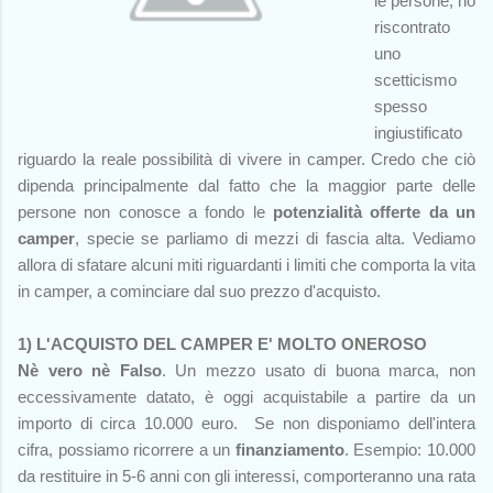
le persone, ho
riscontrato
uno
scetticismo
spesso
ingiustificato
riguardo la reale possibilità di vivere in camper. Credo che ciò
dipenda principalmente dal fatto che la maggior parte delle
persone non conosce a fondo le
potenzialità offerte da un
camper
, specie se parliamo di mezzi di fascia alta. Vediamo
allora di sfatare alcuni miti riguardanti i limiti che comporta la vita
in camper, a cominciare dal suo prezzo d'acquisto.
1) L'ACQUISTO DEL CAMPER E' MOLTO ONEROSO
Nè vero nè Falso
. Un mezzo usato di buona marca, non
eccessivamente datato, è oggi acquistabile a partire da un
importo di circa 10.000 euro. Se non disponiamo dell'intera
cifra, possiamo ricorrere a un
finanziamento
. Esempio: 10.000
da restituire in 5-6 anni con gli interessi, comporteranno una rata