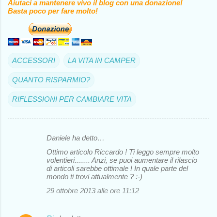
Aiutaci a mantenere vivo il blog con una donazione!
Basta poco per fare molto!
ACCESSORI
LA VITA IN CAMPER
QUANTO RISPARMIO?
RIFLESSIONI PER CAMBIARE VITA
Daniele ha detto…
C
Ottimo articolo Riccardo ! Ti leggo sempre molto
o
volentieri........ Anzi, se puoi aumentare il rilascio
di articoli sarebbe ottimale ! In quale parte del
m
mondo ti trovi attualmente ? :-)
m
29 ottobre 2013 alle ore 11:12
e
n