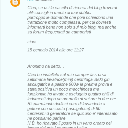
Ciao, se usi la casella di ricerca del blog troverai
utili consigli in merito ai tuoi dubbi..
purtroppo le domande che poni richiedono una
trattazione molto complessa, per cui dovresti
informarti bene non solo sul mio blog, ma anche
su forum frequentati da camperisti
ciao!
15 gennaio 2014 alle ore 11:27
Anonimo ha detto…
Ciao ho installato sul mio camper la s orsa
settimana lavatrice(mini) centrifuga 2800 giri
asciugatrice a pallone 900w la preima prova e'
stata positiva un poco macchinosa ma
funzionale ho lavato e asciugato quattro chili di
indumenti dopo un ammollo di sei ore in due ore.
Risparmiando dodicci euro di lavanderia a
gettoni con un costo ( ascigatrice) di 80
centesimi d generatore se qulcuno e' interessato
ne possiamo parlare
N.B. ho ricavato il posto in un vano creato nel
bagno del mio Laserhome Laika