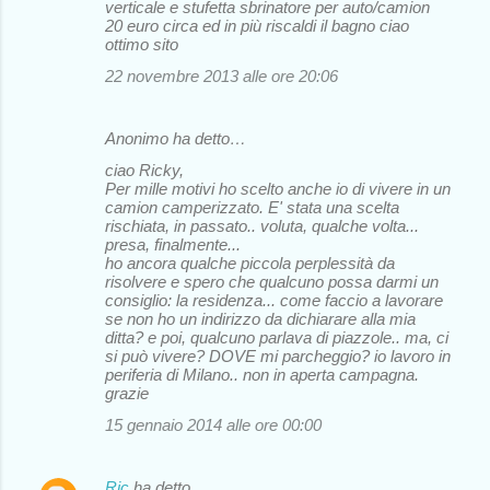
verticale e stufetta sbrinatore per auto/camion
20 euro circa ed in più riscaldi il bagno ciao
ottimo sito
22 novembre 2013 alle ore 20:06
Anonimo ha detto…
ciao Ricky,
Per mille motivi ho scelto anche io di vivere in un
camion camperizzato. E' stata una scelta
rischiata, in passato.. voluta, qualche volta...
presa, finalmente...
ho ancora qualche piccola perplessità da
risolvere e spero che qualcuno possa darmi un
consiglio: la residenza... come faccio a lavorare
se non ho un indirizzo da dichiarare alla mia
ditta? e poi, qualcuno parlava di piazzole.. ma, ci
si può vivere? DOVE mi parcheggio? io lavoro in
periferia di Milano.. non in aperta campagna.
grazie
15 gennaio 2014 alle ore 00:00
Ric
ha detto…