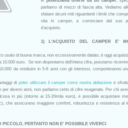
le
potenzialità offerte da un camper
, spe
parliamo di mezzi di fascia alta. Vediamo all
sfatare alcuni miti riguardanti i limiti che comp
vita in camper, a cominciare dal suo p
d'acquisto.
1) L'ACQUISTO DEL CAMPER E' M
o usato di buona marca, non eccessivamente datato, è oggi acquista
ca 10.000 euro. Se non disponiamo dell'intera cifra, possiamo ricorrer
0.000 da restituire in 5-6 anni con gli interessi, comporteranno un
antaggi di
poter utilizzare il camper come nostra abitazione
e sfrutt
e per diversi anni, non parliamo certo di cifre esagerate. Per chi ave
lcosa in più (intorno ai 15-20mila euro), è possibile acquistare me
etc), che assicurano maggiore comfort, robustezza e resistenza al l
O PICCOLO, PERTANTO NON E' POSSIBILE VIVERCI