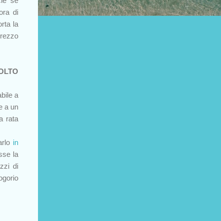
cie se
ora di
orta la
rezzo
OLTO
bile a
e a un
a rata
arlo
in
sse la
zzi di
ogorio