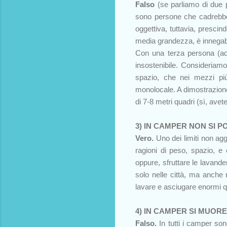
Falso
(se parliamo di due 
sono persone che cadrebber
oggettiva, tuttavia, prescin
media grandezza, è innegabi
Con una terza persona (ad 
insostenibile. Consideriam
spazio, che nei mezzi pi
monolocale. A dimostrazione 
di 7-8 metri quadri (sì, avete
3) IN CAMPER NON SI P
Vero.
Uno dei limiti non aggi
ragioni di peso, spazio, e
oppure, sfruttare le lavander
solo nelle città, ma anche 
lavare e asciugare enormi qu
4) IN CAMPER SI MUOR
Falso.
In tutti i camper so