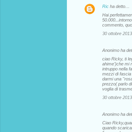
Ric
ha detto…
Hai perfettame
50.000...intorno
commento, quot
30 ottobre 2013
Anonimo ha de
ciao Ricky, ti l
ahime')che mi r
intruppo nella f
mezzi di fascia 
darmi una ''rosa
prezzo( parlo d
voglia di trasme
30 ottobre 2013
Anonimo ha de
Ciao Ricky,quan
quando scaricare