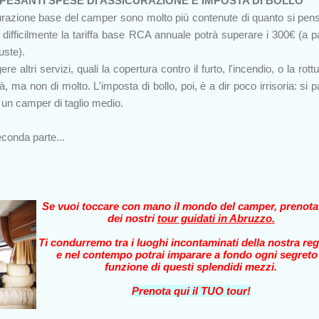
 PESANTI SPESE DI ASSICURAZIONE E IMPOSTA DI BOLLO
curazione base del camper sono molto più contenute di quanto si pens
difficilmente la tariffa base RCA annuale potrà superare i 300€ (a pa
uste).
 altri servizi, quali la copertura contro il furto, l'incendio, o la rott
lirà, ma non di molto. L'imposta di bollo, poi, è a dir poco irrisoria: si p
 un camper di taglio medio.
econda parte...
Se vuoi toccare con mano il mondo del camper, prenot
dei nostri
tour guidati in Abruzzo
.
Ti condurremo tra i luoghi incontaminati della nostra reg
e nel contempo potrai imparare a fondo ogni segreto
funzione di questi splendidi mezzi.
Prenota qui il TUO tour!