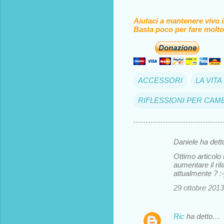
Aiutaci a mantenere vivo 
Basta poco per fare molto
ACCESSORI
LA VIT
RIFLESSIONI PER CAMB
Daniele ha det
C
Ottimo articolo 
o
aumentare il ril
attualmente ? :-
m
29 ottobre 2013
m
e
Ric
ha detto…
n