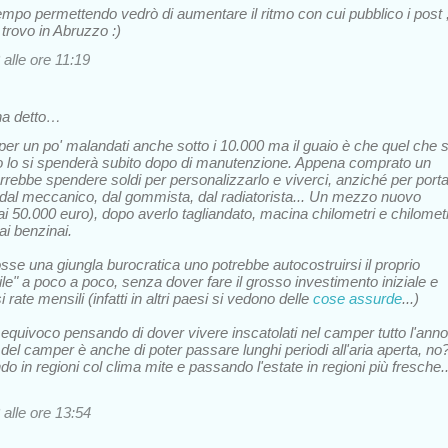
empo permettendo vedrò di aumentare il ritmo con cui pubblico i post 
rovo in Abruzzo :)
 alle ore 11:19
a detto…
er un po' malandati anche sotto i 10.000 ma il guaio è che quel che s
to lo si spenderà subito dopo di manutenzione. Appena comprato un
rebbe spendere soldi per personalizzarlo e viverci, anziché per porta
dal meccanico, dal gommista, dal radiatorista... Un mezzo nuovo
ai 50.000 euro), dopo averlo tagliandato, macina chilometri e chilometr
dai benzinai.
fosse una giungla burocratica uno potrebbe autocostruirsi il proprio
ile" a poco a poco, senza dover fare il grosso investimento iniziale e
 rate mensili (infatti in altri paesi si vedono delle
cose assurde
...)
 equivoco pensando di dover vivere inscatolati nel camper tutto l'anno
 del camper è anche di poter passare lunghi periodi all'aria aperta, no
 in regioni col clima mite e passando l'estate in regioni più fresche..
 alle ore 13:54