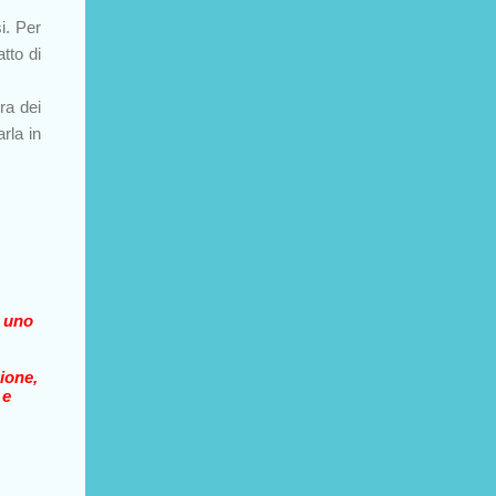
i. Per
tto di
ura dei
arla in
a uno
ione,
 e