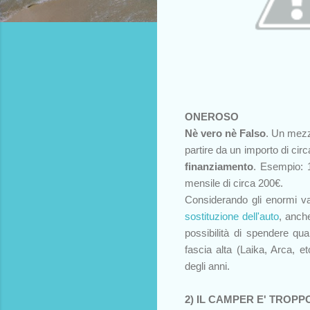
ONEROSO
Nè vero nè Falso
. Un mezz
partire da un importo di cir
finanziamento
. Esempio: 1
mensile di circa 200€.
Considerando gli enormi v
sostituzione dell'auto
, anch
possibilità di spendere qua
fascia alta (Laika, Arca, 
degli anni.
2) IL CAMPER E' TROPP