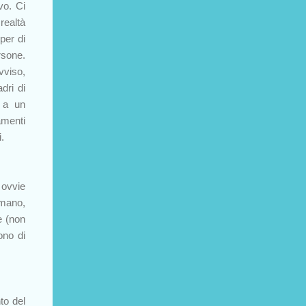
vo. Ci
realtà
per di
rsone.
vviso,
dri di
 a un
amenti
i.
r ovvie
 mano,
e (non
ono di
to del