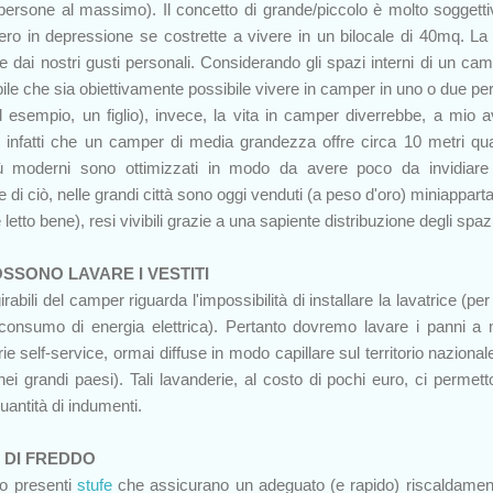
persone al massimo). Il concetto di grande/piccolo è molto soggetti
o in depressione se costrette a vivere in un bilocale di 40mq. La 
de dai nostri gusti personali. Considerando gli spazi interni di un cam
le che sia obiettivamente possibile vivere in camper in uno o due pe
esempio, un figlio), invece, la vita in camper diverrebbe, a mio a
o infatti che un camper di media grandezza offre circa 10 metri qua
ù moderni sono ottimizzati in modo da avere poco da invidiare
di ciò, nelle grandi città sono oggi venduti (a peso d'oro) miniappart
 letto bene), resi vivibili grazie a una sapiente distribuzione degli spaz
OSSONO LAVARE I VESTITI
rabili del camper riguarda l'impossibilità di installare la lavatrice (pe
 consumo di energia elettrica). Pertanto dovremo lavare i panni a
ie self-service, ormai diffuse in modo capillare sul territorio nazional
nei grandi paesi). Tali lavanderie, al costo di pochi euro, ci permett
antità di indumenti.
E DI FREDDO
no presenti
stufe
che assicurano un adeguato (e rapido) riscaldamen