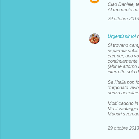
Ciao Daniele, t
t
Al momento mi t
i
29 ottobre 2013
Urgentissimo!
h
Si trovano camp
risparmia subi
camper, uno vor
continuamente 
(ahimé attorno 
interrotto solo 
Se l'Italia non 
"furgonato vivib
senza accollarsi
Molti cadono in
Ma il vantaggio
Magari svernando
29 ottobre 2013