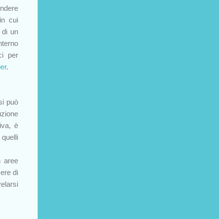
endere
in cui
 di un
nterno
i per
per
.
si può
uzione
tiva, è
quelli
n aree
ere di
larsi