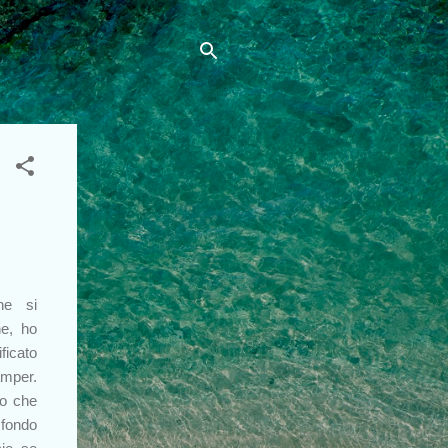
he si
ne, ho
ficato
amper.
to che
 fondo