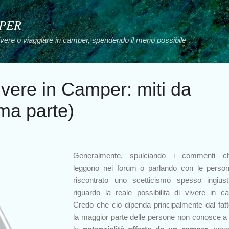
Passa ai contenuti principali
MPER
vivere o viaggiare in camper, spendendo il meno possibile
Vivere in Camper: miti da
ima parte)
Generalmente, spulciando i commenti c
leggono nei forum o parlando con le perso
riscontrato uno scetticismo spesso ingiusti
riguardo la reale possibilità di vivere in c
Credo che ciò dipenda principalmente dal fat
la maggior parte delle persone non conosce a