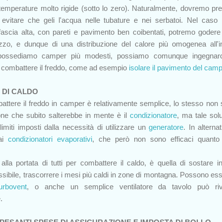
emperature molto rigide (sotto lo zero). Naturalmente, dovremo pr
evitare che geli l'acqua nelle tubature e nei serbatoi. Nel caso 
ascia alta, con pareti e pavimento ben coibentati, potremo godere
zzo, e dunque di una distribuzione del calore più omogenea all'i
e possediamo camper più modesti, possiamo comunque ingegnarc
er combattere il freddo, come ad esempio
isolare il pavimento del cam
 DI CALDO
ttere il freddo in camper è relativamente semplice, lo stesso non 
ione che subito salterebbe in mente è il
condizionatore
, ma tale sol
limiti imposti dalla necessità di utilizzare un
generatore
. In alterna
 ai
condizionatori evaporativi
, che però non sono efficaci quanto 
 alla portata di tutti per combattere il caldo, è quella di sostare i
sibile, trascorrere i mesi più caldi in zone di montagna. Possono ess
turbovent
, o anche un semplice ventilatore da tavolo può rive
.