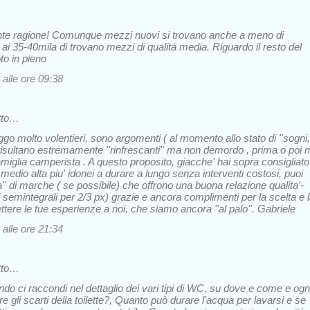
nte ragione! Comunque mezzi nuovi si trovano anche a meno di
 ai 35-40mila di trovano mezzi di qualità media. Riguardo il resto del
o in pieno
 alle ore 09:38
tto…
eggo molto volentieri, sono argomenti ( al momento allo stato di ''sogni,
isultano estremamente ''rinfrescanti'' ma non demordo , prima o poi 
amiglia camperista . A questo proposito, giacche' hai sopra consigliato
medio alta piu' idonei a durare a lungo senza interventi costosi, puoi
'' di marche ( se possibile) che offrono una buona relazione qualita'-
i semintegrali per 2/3 px) grazie e ancora complimenti per la scelta e 
ttere le tue esperienze a noi, che siamo ancora ''al palo''. Gabriele
 alle ore 21:34
tto…
do ci raccondi nel dettaglio dei vari tipi di WC, su dove e come e ogn
 gli scarti della toilette?, Quanto può durare l'acqua per lavarsi e se