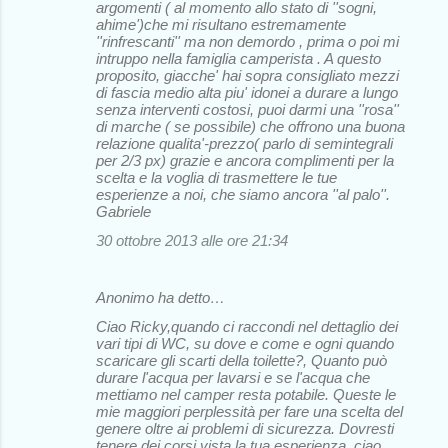
argomenti ( al momento allo stato di ''sogni,
ahime')che mi risultano estremamente
''rinfrescanti'' ma non demordo , prima o poi mi
intruppo nella famiglia camperista . A questo
proposito, giacche' hai sopra consigliato mezzi
di fascia medio alta piu' idonei a durare a lungo
senza interventi costosi, puoi darmi una ''rosa''
di marche ( se possibile) che offrono una buona
relazione qualita'-prezzo( parlo di semintegrali
per 2/3 px) grazie e ancora complimenti per la
scelta e la voglia di trasmettere le tue
esperienze a noi, che siamo ancora ''al palo''.
Gabriele
30 ottobre 2013 alle ore 21:34
Anonimo ha detto…
Ciao Ricky,quando ci raccondi nel dettaglio dei
vari tipi di WC, su dove e come e ogni quando
scaricare gli scarti della toilette?, Quanto può
durare l'acqua per lavarsi e se l'acqua che
mettiamo nel camper resta potabile. Queste le
mie maggiori perplessità per fare una scelta del
genere oltre ai problemi di sicurezza. Dovresti
tenere dei corsi vista la tua esperienza. ciao