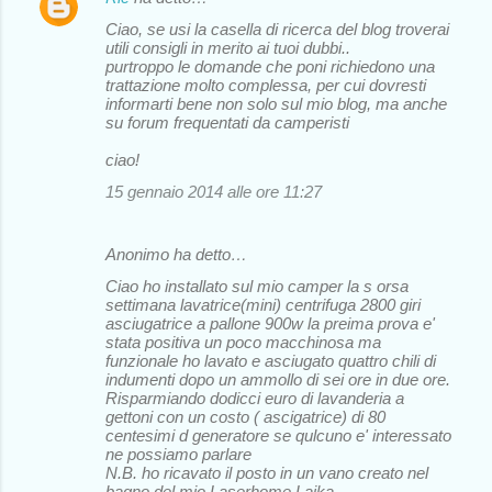
Ciao, se usi la casella di ricerca del blog troverai
utili consigli in merito ai tuoi dubbi..
purtroppo le domande che poni richiedono una
trattazione molto complessa, per cui dovresti
informarti bene non solo sul mio blog, ma anche
su forum frequentati da camperisti
ciao!
15 gennaio 2014 alle ore 11:27
Anonimo ha detto…
Ciao ho installato sul mio camper la s orsa
settimana lavatrice(mini) centrifuga 2800 giri
asciugatrice a pallone 900w la preima prova e'
stata positiva un poco macchinosa ma
funzionale ho lavato e asciugato quattro chili di
indumenti dopo un ammollo di sei ore in due ore.
Risparmiando dodicci euro di lavanderia a
gettoni con un costo ( ascigatrice) di 80
centesimi d generatore se qulcuno e' interessato
ne possiamo parlare
N.B. ho ricavato il posto in un vano creato nel
bagno del mio Laserhome Laika