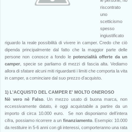
le persone, ho
riscontrato
uno
scetticismo
spesso
ingiustificato
riguardo la reale possibilità di vivere in camper. Credo che ciò
dipenda principalmente dal fatto che la maggior parte delle
persone non conosce a fondo le
potenzialità offerte da un
camper
, specie se parliamo di mezzi di fascia alta. Vediamo
allora di sfatare alcuni miti riguardanti i limiti che comporta la vita
in camper, a cominciare dal suo prezzo d'acquisto.
1) L'ACQUISTO DEL CAMPER E' MOLTO ONEROSO
Nè vero nè Falso
. Un mezzo usato di buona marca, non
eccessivamente datato, è oggi acquistabile a partire da un
importo di circa 10.000 euro. Se non disponiamo dell'intera
cifra, possiamo ricorrere a un
finanziamento
. Esempio: 10.000
da restituire in 5-6 anni con gli interessi, comporteranno una rata