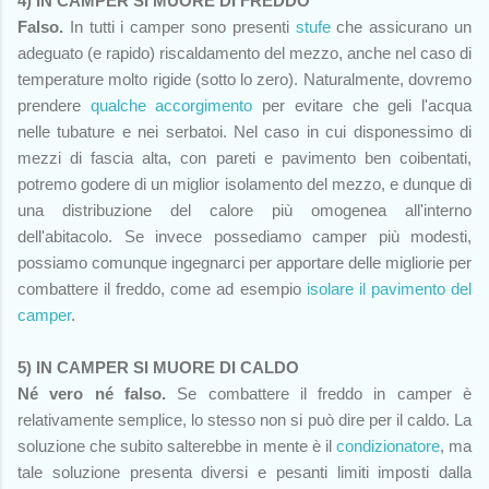
4) IN CAMPER SI MUORE DI FREDDO
Falso.
In tutti i camper sono presenti
stufe
che assicurano un
adeguato (e rapido) riscaldamento del mezzo, anche nel caso di
temperature molto rigide (sotto lo zero). Naturalmente, dovremo
prendere
qualche accorgimento
per evitare che geli l'acqua
nelle tubature e nei serbatoi. Nel caso in cui disponessimo di
mezzi di fascia alta, con pareti e pavimento ben coibentati,
potremo godere di un miglior isolamento del mezzo, e dunque di
una distribuzione del calore più omogenea all'interno
dell'abitacolo. Se invece possediamo camper più modesti,
possiamo comunque ingegnarci per apportare delle migliorie per
combattere il freddo, come ad esempio
isolare il pavimento del
camper
.
5) IN CAMPER SI MUORE DI CALDO
Né vero né falso.
Se combattere il freddo in camper è
relativamente semplice, lo stesso non si può dire per il caldo. La
soluzione che subito salterebbe in mente è il
condizionatore
, ma
tale soluzione presenta diversi e pesanti limiti imposti dalla