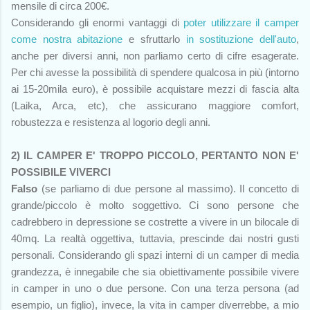
mensile di circa 200€.
Considerando gli enormi vantaggi di
poter utilizzare il camper
come nostra abitazione
e sfruttarlo
in sostituzione dell'auto
,
anche per diversi anni, non parliamo certo di cifre esagerate.
Per chi avesse la possibilità di spendere qualcosa in più (intorno
ai 15-20mila euro), è possibile acquistare mezzi di fascia alta
(Laika, Arca, etc), che assicurano maggiore comfort,
robustezza e resistenza al logorio degli anni.
2) IL CAMPER E' TROPPO PICCOLO, PERTANTO NON E'
POSSIBILE VIVERCI
Falso
(se parliamo di due persone al massimo). Il concetto di
grande/piccolo è molto soggettivo. Ci sono persone che
cadrebbero in depressione se costrette a vivere in un bilocale di
40mq. La realtà oggettiva, tuttavia, prescinde dai nostri gusti
personali. Considerando gli spazi interni di un camper di media
grandezza, è innegabile che sia obiettivamente possibile vivere
in camper in uno o due persone. Con una terza persona (ad
esempio, un figlio), invece, la vita in camper diverrebbe, a mio