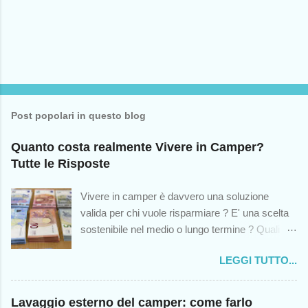
e
n
t
o
Post popolari in questo blog
Quanto costa realmente Vivere in Camper?
Tutte le Risposte
Vivere in camper è davvero una soluzione
valida per chi vuole risparmiare ? E' una scelta
sostenibile nel medio o lungo termine ? Quali
sono le spese impreviste cui andremo incontro?
LEGGI TUTTO...
Queste sono solo alcuni dei dubbi che colgono -
o dovrebbero cogliere - chiunque abbia mai
pensato di intraprendere questa scelta di vita, in
Lavaggio esterno del camper: come farlo