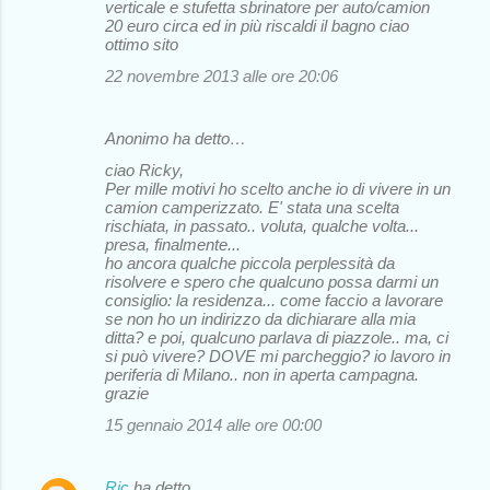
verticale e stufetta sbrinatore per auto/camion
20 euro circa ed in più riscaldi il bagno ciao
ottimo sito
22 novembre 2013 alle ore 20:06
Anonimo ha detto…
ciao Ricky,
Per mille motivi ho scelto anche io di vivere in un
camion camperizzato. E' stata una scelta
rischiata, in passato.. voluta, qualche volta...
presa, finalmente...
ho ancora qualche piccola perplessità da
risolvere e spero che qualcuno possa darmi un
consiglio: la residenza... come faccio a lavorare
se non ho un indirizzo da dichiarare alla mia
ditta? e poi, qualcuno parlava di piazzole.. ma, ci
si può vivere? DOVE mi parcheggio? io lavoro in
periferia di Milano.. non in aperta campagna.
grazie
15 gennaio 2014 alle ore 00:00
Ric
ha detto…