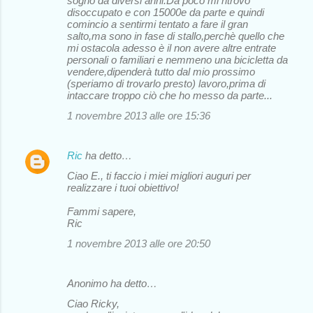
sogno da diversi anni.Da poco mi ritrovo
disoccupato e con 15000e da parte e quindi
comincio a sentirmi tentato a fare il gran
salto,ma sono in fase di stallo,perchè quello che
mi ostacola adesso è il non avere altre entrate
personali o familiari e nemmeno una bicicletta da
vendere,dipenderà tutto dal mio prossimo
(speriamo di trovarlo presto) lavoro,prima di
intaccare troppo ciò che ho messo da parte...
1 novembre 2013 alle ore 15:36
Ric
ha detto…
Ciao E., ti faccio i miei migliori auguri per
realizzare i tuoi obiettivo!
Fammi sapere,
Ric
1 novembre 2013 alle ore 20:50
Anonimo ha detto…
Ciao Ricky,