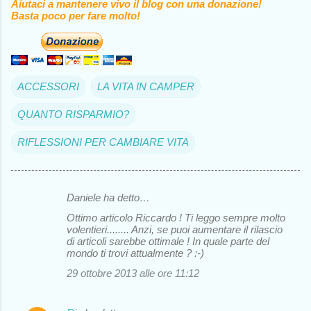
Aiutaci a mantenere vivo il blog con una donazione!
Basta poco per fare molto!
ACCESSORI
LA VITA IN CAMPER
QUANTO RISPARMIO?
RIFLESSIONI PER CAMBIARE VITA
Daniele ha detto…
C
Ottimo articolo Riccardo ! Ti leggo sempre molto
o
volentieri........ Anzi, se puoi aumentare il rilascio
di articoli sarebbe ottimale ! In quale parte del
m
mondo ti trovi attualmente ? :-)
m
29 ottobre 2013 alle ore 11:12
e
n