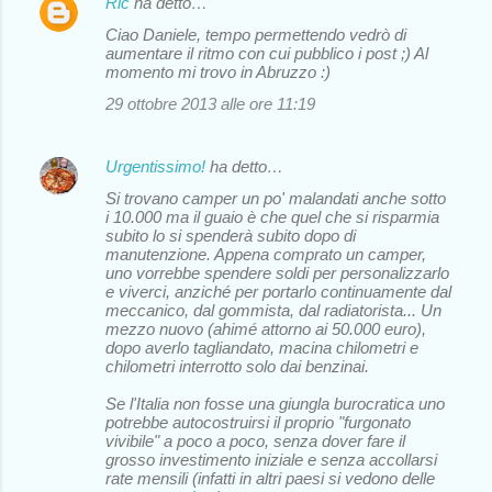
Ric
ha detto…
t
Ciao Daniele, tempo permettendo vedrò di
i
aumentare il ritmo con cui pubblico i post ;) Al
momento mi trovo in Abruzzo :)
29 ottobre 2013 alle ore 11:19
Urgentissimo!
ha detto…
Si trovano camper un po' malandati anche sotto
i 10.000 ma il guaio è che quel che si risparmia
subito lo si spenderà subito dopo di
manutenzione. Appena comprato un camper,
uno vorrebbe spendere soldi per personalizzarlo
e viverci, anziché per portarlo continuamente dal
meccanico, dal gommista, dal radiatorista... Un
mezzo nuovo (ahimé attorno ai 50.000 euro),
dopo averlo tagliandato, macina chilometri e
chilometri interrotto solo dai benzinai.
Se l'Italia non fosse una giungla burocratica uno
potrebbe autocostruirsi il proprio "furgonato
vivibile" a poco a poco, senza dover fare il
grosso investimento iniziale e senza accollarsi
rate mensili (infatti in altri paesi si vedono delle