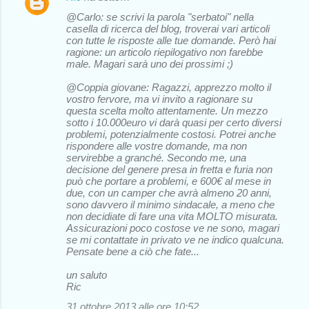
@Carlo: se scrivi la parola "serbatoi" nella
casella di ricerca del blog, troverai vari articoli
con tutte le risposte alle tue domande. Però hai
ragione: un articolo riepilogativo non farebbe
male. Magari sarà uno dei prossimi ;)
@Coppia giovane: Ragazzi, apprezzo molto il
vostro fervore, ma vi invito a ragionare su
questa scelta molto attentamente. Un mezzo
sotto i 10.000euro vi darà quasi per certo diversi
problemi, potenzialmente costosi. Potrei anche
rispondere alle vostre domande, ma non
servirebbe a granché. Secondo me, una
decisione del genere presa in fretta e furia non
può che portare a problemi, e 600€ al mese in
due, con un camper che avrà almeno 20 anni,
sono davvero il minimo sindacale, a meno che
non decidiate di fare una vita MOLTO misurata.
Assicurazioni poco costose ve ne sono, magari
se mi contattate in privato ve ne indico qualcuna.
Pensate bene a ciò che fate...
un saluto
Ric
31 ottobre 2013 alle ore 10:52