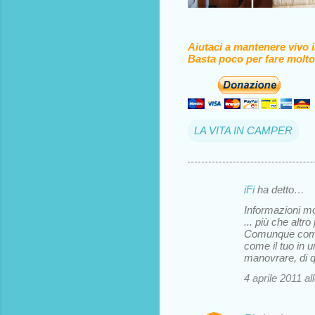
Aiutaci a mantenere vivo 
Basta poco per fare molto
LA VITA IN CAMPER
iFi
ha detto…
C
Informazioni mol
o
... più che alt
Comunque compl
m
come il tuo in 
m
manovrare, di 
e
4 aprile 2011 al
n