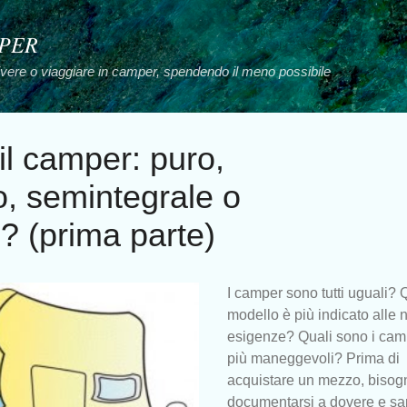
Passa ai contenuti principali
MPER
vivere o viaggiare in camper, spendendo il meno possibile
il camper: puro,
, semintegrale o
 (prima parte)
I camper sono tutti uguali? 
modello è più indicato alle 
esigenze? Quali sono i cam
più maneggevoli? Prima di
acquistare un mezzo, bisog
documentarsi a dovere e sa