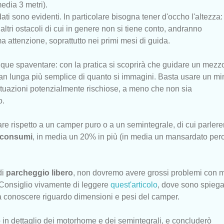
media 3 metri).
dati sono evidenti. In particolare bisogna tener d'occho l'altezza:
 altri ostacoli di cui in genere non si tiene conto, andranno
a attenzione, soprattutto nei primi mesi di guida.
ue spaventare: con la pratica si scoprirà che guidare un mezzo
ran lunga più semplice di quanto si immagini. Basta usare un m
situazioni potenzialmente rischiose, a meno che non sia
o.
are rispetto a un camper puro o a un semintegrale, di cui parler
consumi
, in media un 20% in più (in media un mansardato per
di
parcheggio libero
, non dovremo avere grossi problemi con 
. Consiglio vivamente di leggere
quest'articolo
, dove sono spiegat
i da conoscere riguardo dimensioni e pesi del camper.
 in dettaglio dei motorhome e dei semintegrali, e concluderò