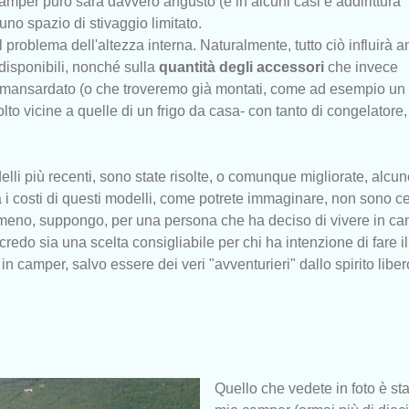
camper puro sarà davvero angusto (e in alcuni casi è addirittura
no spazio di stivaggio limitato.
 problema dell'altezza interna. Naturalmente, tutto ciò influirà 
disponibili, nonché sulla
quantità degli accessori
che invece
ansardato (o che troveremo già montati, come ad esempio un 
lto vicine a quelle di un frigo da casa- con tanto di congelatore,
li più recenti, sono state risolte, o comunque migliorate, alcun
i costi di questi modelli, come potrete immaginare, non sono ce
nto meno, suppongo, per una persona che ha deciso di vivere in ca
credo sia una scelta consigliabile per chi ha intenzione di fare il
in camper, salvo essere dei veri "avventurieri" dallo spirito liber
Quello che vedete in foto è stat