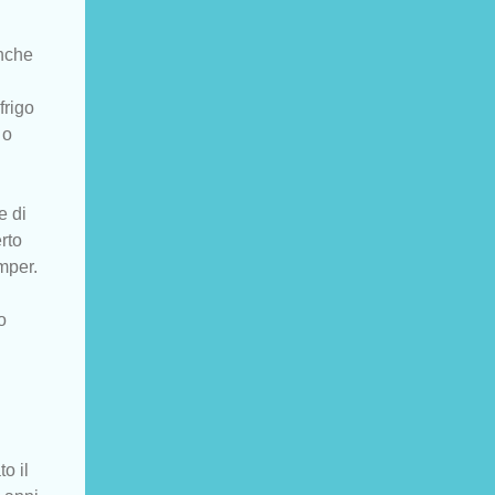
anche
frigo
 o
e di
rto
mper.
o
o il