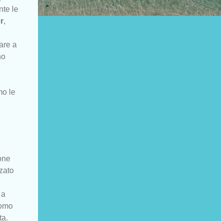
nte le
r
,
are a
no
mo le
gone
lzato
 a
uomo
ta.