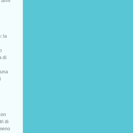
 anni
: la
o
a di
 una
i
con
ri di
 meno