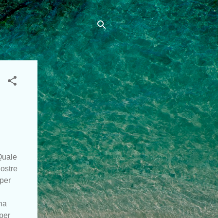
Quale
nostre
per
na
per