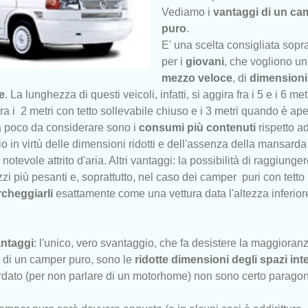
Vediamo i
vantaggi di un ca
puro
.
E' una scelta consigliata sopra
per i
giovani
, che vogliono un
mezzo veloce
, di
dimensioni
e
. La lunghezza di questi veicoli, infatti, si aggira fra i 5 e i 6 metr
a i 2 metri con tetto sollevabile chiuso e i 3 metri quando è ape
a poco da considerare sono i
consumi più contenuti
rispetto ad
io in virtù delle dimensioni ridotti e dell'assenza della mansard
tevole attrito d'aria. Altri vantaggi: la possibilità di raggiunge
i più pesanti e, soprattutto, nel caso dei camper puri con tetto
rcheggiarli
esattamente come una vettura data l'altezza inferiore
ntaggi
: l'unico, vero svantaggio, che fa desistere la maggioran
o di un camper puro, sono le
ridotte dimensioni degli spazi int
dato (per non parlare di un motorhome) non sono certo paragon