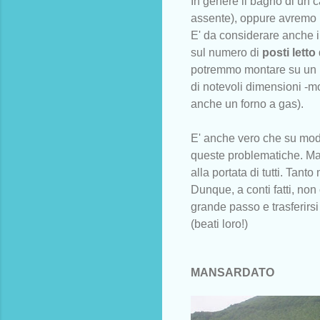
In genere il bagno di un 
assente), oppure avremo u
E' da considerare anche il
sul numero di
posti letto
potremmo montare su un m
di notevoli dimensioni -mo
anche un forno a gas).
E' anche vero che su model
queste problematiche. Ma 
alla portata di tutti. Ta
Dunque, a conti fatti, non 
grande passo e trasferirsi 
(beati loro!)
MANSARDATO