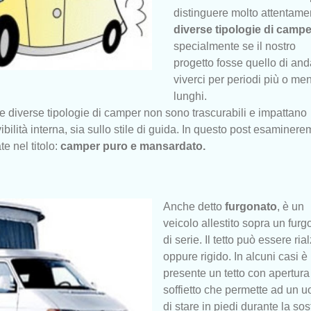
distinguere molto attentame
diverse tipologie di campe
specialmente se il nostro
progetto fosse quello di and
viverci per periodi più o me
lunghi.
ra le diverse tipologie di camper non sono trascurabili e impattano
bilità interna, sia sullo stile di guida.
In questo post esaminere
e nel titolo:
camper puro e mansardato.
Anche detto
furgonato
, è un
veicolo allestito sopra un fur
di serie. Il tetto può essere ria
oppure rigido. In alcuni casi è
presente un tetto con apertura
soffietto che permette ad un 
di stare in piedi durante la sos