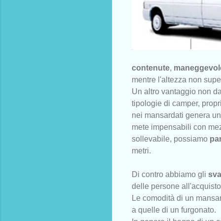
contenute
,
maneggevol
mentre l'altezza non super
Un altro vantaggio non d
tipologie di camper, propr
nei mansardati genera un no
mete impensabili con mezz
sollevabile, possiamo
pa
metri.
Di contro abbiamo gli
sva
delle persone all'acquist
Le comodità di un mansar
a quelle di un furgonato.