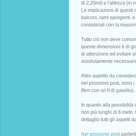
di 2,20mt) e l'altezza (in 
Le implicazioni di questi 
balconi, rami sporgenti, e
considerati con la massim
Tutto ciò non deve comunq
queste dimensioni è di g
di attenzione ed evitare 
assolutamente necessari
Altro aspetto da consider
nel prossimo post, sono i
8km con un lt di gasolio).
In quanto alla possibilità 
non più lunghi di 6 metri
dettaglio tutti gli aspett
Nel prossimo post
parlerò