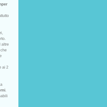
mper
ttutto
i,
rto.
 altre
a che
re
 ai 2
za
erni
.
abili