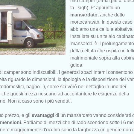
mio camper (ormai più di dieci
fa...sigh). E' appunto un
mansardato
, anche detto
mortocaravan. In questo caso
abbiamo una cellula abitativa
installata su un telaio cabinato
'mansarda' è il prolungamento
della cellula che ospita un lett
matrimoniale sopra alla cabin
guida.
di camper sono indiscutibili. I generosi spazi interni consentono
elta riguardo le dimensioni, la tipologia e la disposizione dei var
ettrodomestici, bagno...), come scriverò nel dettaglio in uno dei
o che questi mezzi riescano ad accontantere le esigenze della
ne. Non a caso sono i più venduti.
uo prezzo, e gli
svantaggi
di un mansardato vanno considerati 
imensioni
. Parliamo di mezzi che di rado scendono sotto i 6 met
tenere maggiormente d'occhio sono la larghezza (in genere non