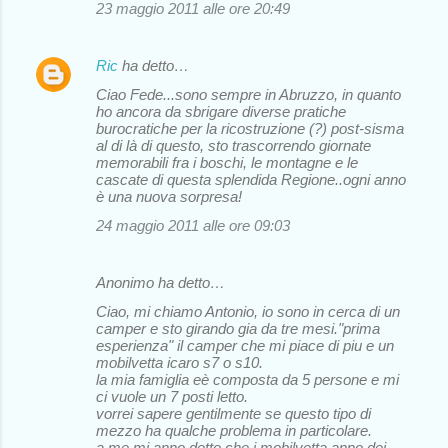
23 maggio 2011 alle ore 20:49
Ric
ha detto…
Ciao Fede...sono sempre in Abruzzo, in quanto
ho ancora da sbrigare diverse pratiche
burocratiche per la ricostruzione (?) post-sisma
al di là di questo, sto trascorrendo giornate
memorabili fra i boschi, le montagne e le
cascate di questa splendida Regione..ogni anno
è una nuova sorpresa!
24 maggio 2011 alle ore 09:03
Anonimo ha detto…
Ciao, mi chiamo Antonio, io sono in cerca di un
camper e sto girando gia da tre mesi."prima
esperienza" il camper che mi piace di piu e un
mobilvetta icaro s7 o s10.
la mia famiglia eè composta da 5 persone e mi
ci vuole un 7 posti letto.
vorrei sapere gentilmente se questo tipo di
mezzo ha qualche problema in particolare.
a me mi anno detto che i mobilvetta anno dei