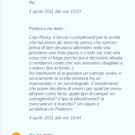
Ric
4 aprile 2011 alle ore 15:03
Federico ha detto…
Ciao RIcky, ti faccio i complimenti per la scelta
che hai preso qlc anno fa; penso che spesso
prima di fare dei passi alternativi nella vita
proviamo una forte paura, e credo sia solo una
cosa che ci frega perche poi a decisione attuata
ci rendiamo conto che non avevamo sbagliato a
crederci fino in fondo :)
Ho intensione di acquistare un camepr usato, e
sicuramente la scelta rientrerà fra un
mansardato o un semintegrale. Considerando
che potrei decidere di viverci per qualche mese
all'anno come fai tu, quale tipo di camper mi
consiglieresti? il tipo di allestimento? la
meccanica? il marchio? Un slauto e
un'abbraccio Federico
4 aprile 2011 alle ore 18:44
Ric
ha detto…