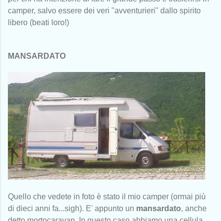
camper, salvo essere dei veri "avventurieri" dallo spirito
libero (beati loro!)
MANSARDATO
Quello che vedete in foto è stato il mio camper (ormai più
di dieci anni fa...sigh). E' appunto un
mansardato
, anche
detto mortocaravan. In questo caso abbiamo una cellula