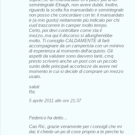
semintegrale Elnagh, non avere dubbi. Inoltre,
riguardo la scelta fra mansardato e semintegrale
non posso che concordare con te: il mansardato
è (a mio gusto) nettamente più indicato per chi
vuol trascorrere in camper molto tempo.
Certo, poi devi controllare come sta il
mezzo..ma qui il discorso si allungherebbe
molto. Ti consiglio CALDAMENTE di farti
accompagnare da un camperista con un minimo
di esperienza al momento dell'acquisto. Gli
aspetti da valutare sono davvero tanti..cmq
presto scriverò anche un post con un piccolo
sunto delle principali accortezze da avere nel
momento in cui si decide di comprare un mezzo
usato.
saluti
Ric
5 aprile 2011 alle ore 21:37
Federico ha detto…
Cao Ric, grazie veramente per i consigli che mi
dai; ti chiedo un po di cose proprio a te perche tu