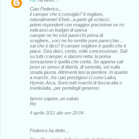
Ciao Federico...
il camper che ti consiglio? Il migliore,
naturalmente! Eheh...a parte gli scherzi..
potrei risponderti con maggior precisione se mi
indicassi un budget di spesa
camper ne ho visti parecchi prima di
scegliere...voci ne ho sentite pure parecchie...
sai che ti dico? Il camper migliore è quello che ti
piace. Gira dieci, cento, mille concessionari. Sali
su tutti i camper, e dammi retta: la prima
sensazione è quella che conta. Se appena sali
provi un senso di libertà, di serenità, sei sulla
strada giusta. Altrimenti lascia perdere. In quanto
a marchi...fra i più prestigiosi ci sono Laika,
Hymer, Arca. Sono tutti marchi di fascia alta o
medio/alta...per portafogli generosi
fammi sapere..un saluto
Ric
4 aprile 2011 alle ore 20:04
Federico ha detto…