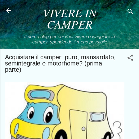
VIVERE IN
Passa ai contenuti principali
CAMPER
Il primo blog per chi vuol vivere o viaggiare in
camper, spendendo il meno possibile
Acquistare il camper: puro, mansardato,
semintegrale o motorhome? (prima
parte)