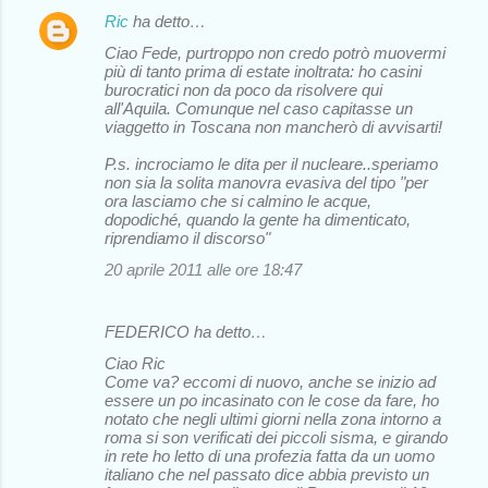
Ric
ha detto…
Ciao Fede, purtroppo non credo potrò muovermi
più di tanto prima di estate inoltrata: ho casini
burocratici non da poco da risolvere qui
all'Aquila. Comunque nel caso capitasse un
viaggetto in Toscana non mancherò di avvisarti!
P.s. incrociamo le dita per il nucleare..speriamo
non sia la solita manovra evasiva del tipo "per
ora lasciamo che si calmino le acque,
dopodiché, quando la gente ha dimenticato,
riprendiamo il discorso"
20 aprile 2011 alle ore 18:47
FEDERICO ha detto…
Ciao Ric
Come va? eccomi di nuovo, anche se inizio ad
essere un po incasinato con le cose da fare, ho
notato che negli ultimi giorni nella zona intorno a
roma si son verificati dei piccoli sisma, e girando
in rete ho letto di una profezia fatta da un uomo
italiano che nel passato dice abbia previsto un