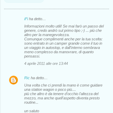
iFi
ha detto…
C
Informazioni molto utili! Se mai farò un passo del
o
genere, credo andrò sul primo tipo ;-) ... più che
altro per la manegevolezza.
m
Comunque complimenti anche per la tua scelta:
m
sono entrato in un camper grande come il tuo in
un viaggio in autostop, e dall'interno sembrava
e
meno complesso da manovrare, di quanto
pensassi.
n
4 aprile 2011 alle ore 13:44
t
i
Ric
ha detto…
Una volta che ci prendi la mano è come guidare
una station wagon o poco più....
più che altro è da tenere d'occhio l'altezza del
mezzo, ma anche quell'aspetto diventa presto
routine...
un saluto