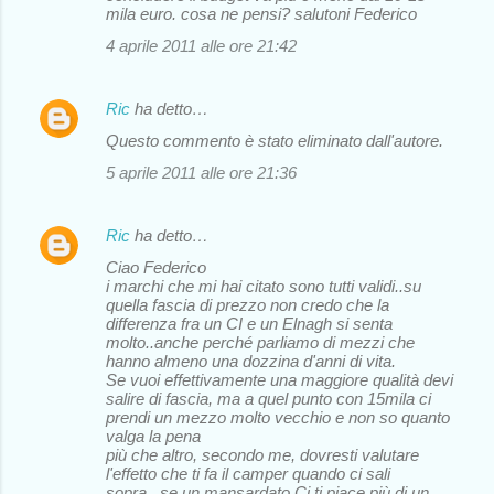
mila euro. cosa ne pensi? salutoni Federico
4 aprile 2011 alle ore 21:42
Ric
ha detto…
Questo commento è stato eliminato dall'autore.
5 aprile 2011 alle ore 21:36
Ric
ha detto…
Ciao Federico
i marchi che mi hai citato sono tutti validi..su
quella fascia di prezzo non credo che la
differenza fra un CI e un Elnagh si senta
molto..anche perché parliamo di mezzi che
hanno almeno una dozzina d'anni di vita.
Se vuoi effettivamente una maggiore qualità devi
salire di fascia, ma a quel punto con 15mila ci
prendi un mezzo molto vecchio e non so quanto
valga la pena
più che altro, secondo me, dovresti valutare
l'effetto che ti fa il camper quando ci sali
sopra...se un mansardato Ci ti piace più di un