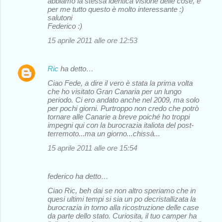
abbiamo la stessa identica visione delle cose, e
per me tutto questo è molto interessante :)
salutoni
Federico :)
15 aprile 2011 alle ore 12:53
Ric
ha detto…
Ciao Fede, a dire il vero è stata la prima volta
che ho visitato Gran Canaria per un lungo
periodo. Ci ero andato anche nel 2009, ma solo
per pochi giorni. Purtroppo non credo che potrò
tornare alle Canarie a breve poiché ho troppi
impegni qui con la burocrazia italiota del post-
terremoto...ma un giorno...chissà...
15 aprile 2011 alle ore 15:54
federico ha detto…
Ciao Ric, beh dai se non altro speriamo che in
quesi ultimi tempi si sia un po decristallizata la
burocrazia in torno alla ricostruzione delle case
da parte dello stato. Curiosita, il tuo camper ha