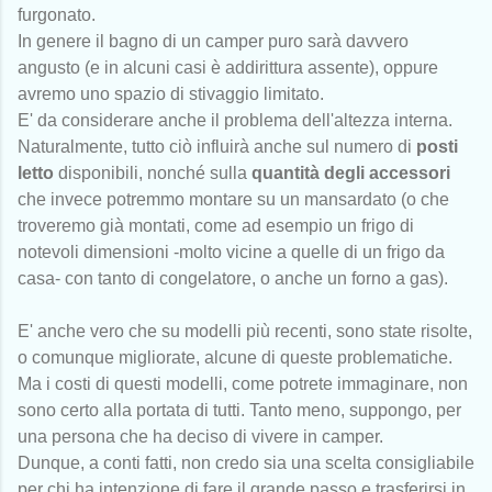
furgonato.
In genere il bagno di un camper puro sarà davvero
angusto (e in alcuni casi è addirittura assente), oppure
avremo uno spazio di stivaggio limitato.
E' da considerare anche il problema dell'altezza interna.
Naturalmente, tutto ciò influirà anche sul numero di
posti
letto
disponibili, nonché sulla
quantità degli accessori
che invece potremmo montare su un mansardato (o che
troveremo già montati, come ad esempio un frigo di
notevoli dimensioni -molto vicine a quelle di un frigo da
casa- con tanto di congelatore, o anche un forno a gas).
E' anche vero che su modelli più recenti, sono state risolte,
o comunque migliorate, alcune di queste problematiche.
Ma i costi di questi modelli, come potrete immaginare, non
sono certo alla portata di tutti. Tanto meno, suppongo, per
una persona che ha deciso di vivere in camper.
Dunque, a conti fatti, non credo sia una scelta consigliabile
per chi ha intenzione di fare il grande passo e trasferirsi in