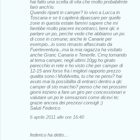
hai fatto una scelta di vita che molto probabilmte
farò anch'io.
Quando riparti in camper? Io vivo a Lucca in
Toscana e se ti capiterà dipassare per quelle
zone in questa estate fammi sapere che mi
farebbe molto piacere incontrarci, bere qlc e
parlare un po, perche vedo che abbiamo un po
di cose in comune; anche le Canarie per
esempio...io sono rimasto affascinato da
Fuerteventura...ma la mia ragazza ha visitato
anche Granc Canaria e Tenerife. Cmq tornando
al tema camper, negli ultimi 10gg ho girato
parecchio in rete e ho visto che per camper di
12-15 anni forse fra i migliori rapporto prezzo
qualita sono i Mobilvetta, tu che ne pensi? hai
avuto mai la possibilita di entrarci dentro a qlc
camper di sto marchio? penso che nei prossimi
giorni iniziero a fare un giro per concessionari e
valutare un po le sensazioni come dicevi te;
grazie ancora dei preziosi consigli :)
Saluti Federico
6 aprile 2011 alle ore 16:40
federico ha detto…