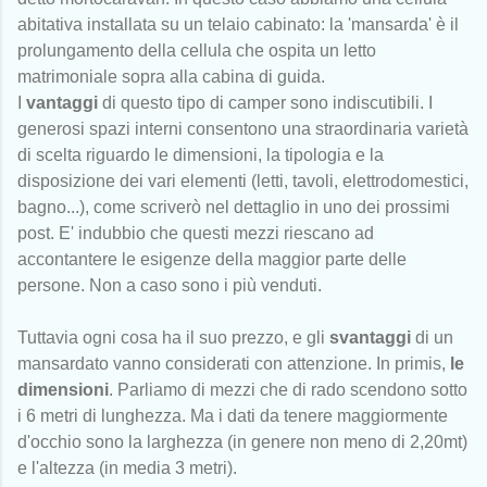
abitativa installata su un telaio cabinato: la 'mansarda' è il
prolungamento della cellula che ospita un letto
matrimoniale sopra alla cabina di guida.
I
vantaggi
di questo tipo di camper sono indiscutibili. I
generosi spazi interni consentono una straordinaria varietà
di scelta riguardo le dimensioni, la tipologia e la
disposizione dei vari elementi (letti, tavoli, elettrodomestici,
bagno...), come scriverò nel dettaglio in uno dei prossimi
post. E' indubbio che questi mezzi riescano ad
accontantere le esigenze della maggior parte delle
persone. Non a caso sono i più venduti.
Tuttavia ogni cosa ha il suo prezzo, e gli
svantaggi
di un
mansardato vanno considerati con attenzione. In primis,
le
dimensioni
. Parliamo di mezzi che di rado scendono sotto
i 6 metri di lunghezza. Ma i dati da tenere maggiormente
d'occhio sono la larghezza (in genere non meno di 2,20mt)
e l'altezza (in media 3 metri).