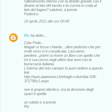
l'allestimento interno con la dinette grande con il
divano al lato del tavolo e la cucina in coda al
lato del bagno? salutoni, a presto
Federico
18 aprile 2011 alle ore 00:40
Ric
ha detto…
Ciao Fede...
Magari si fosse chiarita ...direi piuttosto che per
molti versi si è complicata. Lasciamo
perdere...potrei scrivere un libro con quello che
mi è successo negli ultimi due anni con la
burocrazia italiana.
L'interno del mio camper lo puoi vedere a questo
link
http://auto.aaannunci.it/elnagh-columbia-106-
371790c1.aspx
non è proprio identico, ma la divisione degli
spazi è quella
un saluto e a presto
Ric