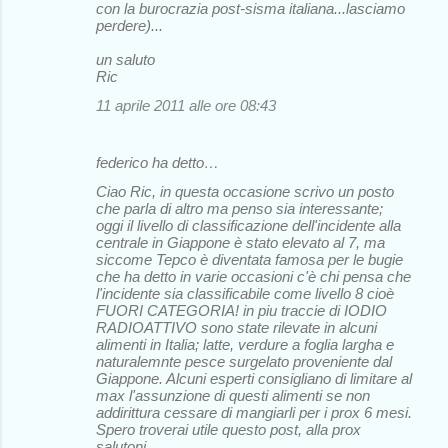
con la burocrazia post-sisma italiana...lasciamo
perdere)...
un saluto
Ric
11 aprile 2011 alle ore 08:43
federico ha detto…
Ciao Ric, in questa occasione scrivo un posto
che parla di altro ma penso sia interessante;
oggi il livello di classificazione dell'incidente alla
centrale in Giappone è stato elevato al 7, ma
siccome Tepco è diventata famosa per le bugie
che ha detto in varie occasioni c'è chi pensa che
l'incidente sia classificabile come livello 8 cioè
FUORI CATEGORIA! in piu traccie di IODIO
RADIOATTIVO sono state rilevate in alcuni
alimenti in Italia; latte, verdure a foglia largha e
naturalemnte pesce surgelato proveniente dal
Giappone. Alcuni esperti consigliano di limitare al
max l'assunzione di questi alimenti se non
addirittura cessare di mangiarli per i prox 6 mesi.
Spero troverai utile questo post, alla prox
salutoni