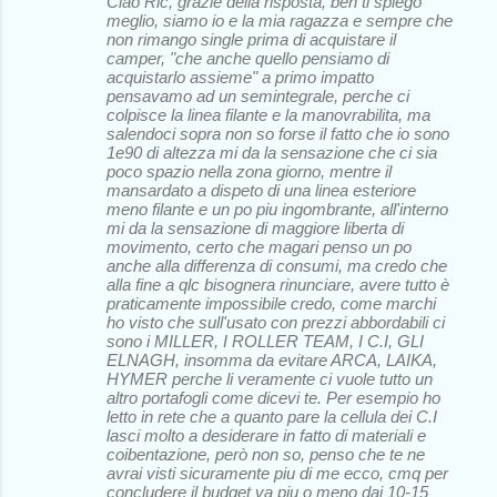
Ciao Ric, grazie della risposta, beh ti spiego
meglio, siamo io e la mia ragazza e sempre che
non rimango single prima di acquistare il
camper, "che anche quello pensiamo di
acquistarlo assieme" a primo impatto
pensavamo ad un semintegrale, perche ci
colpisce la linea filante e la manovrabilita, ma
salendoci sopra non so forse il fatto che io sono
1e90 di altezza mi da la sensazione che ci sia
poco spazio nella zona giorno, mentre il
mansardato a dispeto di una linea esteriore
meno filante e un po piu ingombrante, all'interno
mi da la sensazione di maggiore liberta di
movimento, certo che magari penso un po
anche alla differenza di consumi, ma credo che
alla fine a qlc bisognera rinunciare, avere tutto è
praticamente impossibile credo, come marchi
ho visto che sull'usato con prezzi abbordabili ci
sono i MILLER, I ROLLER TEAM, I C.I, GLI
ELNAGH, insomma da evitare ARCA, LAIKA,
HYMER perche li veramente ci vuole tutto un
altro portafogli come dicevi te. Per esempio ho
letto in rete che a quanto pare la cellula dei C.I
lasci molto a desiderare in fatto di materiali e
coibentazione, però non so, penso che te ne
avrai visti sicuramente piu di me ecco, cmq per
concludere il budget va piu o meno dai 10-15