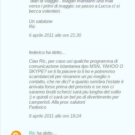
"diari di viaggio". Magari mandami una mail
verso i primi di maggio: se passo a Lucca ci si
becca volentieri.
Un salutone
Ric
6 aprile 2011 alle ore 21:30
federico ha detto…
Ciao Ric, per caso usi qualche programma di
comunicazione istantanea tipo MSN, YAHOO O
SKYPE? se ti fa piacere io li ho e potremmo
scambiarceli per rimanere un po meglio n
contatto, che ne dici? a quanto sembra l'estate è
arrivata forse prima del previsto e se non ci
saranno brutti scherzi sarà piu lungha del solito
:) e quindi ci sarà un bel po di divertimento per
camperisti. Alla prox salutoni
Federico
8 aprile 2011 alle ore 18:24
Ric
ha detto…