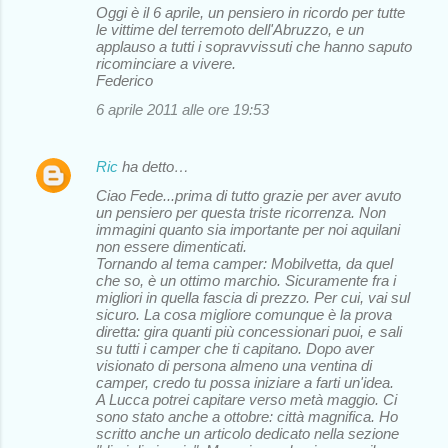
Oggi è il 6 aprile, un pensiero in ricordo per tutte
le vittime del terremoto dell'Abruzzo, e un
applauso a tutti i sopravvissuti che hanno saputo
ricominciare a vivere.
Federico
6 aprile 2011 alle ore 19:53
Ric
ha detto…
Ciao Fede...prima di tutto grazie per aver avuto
un pensiero per questa triste ricorrenza. Non
immagini quanto sia importante per noi aquilani
non essere dimenticati.
Tornando al tema camper: Mobilvetta, da quel
che so, è un ottimo marchio. Sicuramente fra i
migliori in quella fascia di prezzo. Per cui, vai sul
sicuro. La cosa migliore comunque è la prova
diretta: gira quanti più concessionari puoi, e sali
su tutti i camper che ti capitano. Dopo aver
visionato di persona almeno una ventina di
camper, credo tu possa iniziare a farti un'idea.
A Lucca potrei capitare verso metà maggio. Ci
sono stato anche a ottobre: città magnifica. Ho
scritto anche un articolo dedicato nella sezione