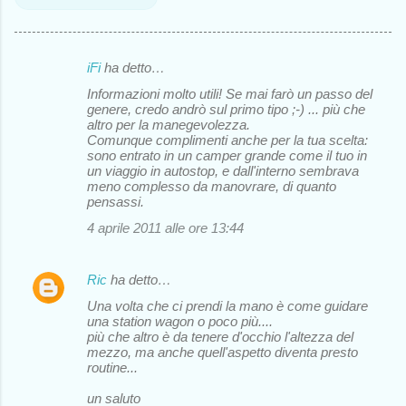
iFi
ha detto…
C
Informazioni molto utili! Se mai farò un passo del
o
genere, credo andrò sul primo tipo ;-) ... più che
altro per la manegevolezza.
m
Comunque complimenti anche per la tua scelta:
m
sono entrato in un camper grande come il tuo in
un viaggio in autostop, e dall'interno sembrava
e
meno complesso da manovrare, di quanto
pensassi.
n
4 aprile 2011 alle ore 13:44
t
i
Ric
ha detto…
Una volta che ci prendi la mano è come guidare
una station wagon o poco più....
più che altro è da tenere d'occhio l'altezza del
mezzo, ma anche quell'aspetto diventa presto
routine...
un saluto