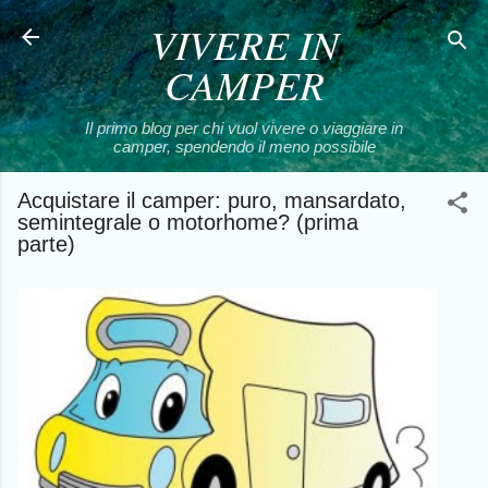
VIVERE IN
Passa ai contenuti principali
CAMPER
Il primo blog per chi vuol vivere o viaggiare in
camper, spendendo il meno possibile
Acquistare il camper: puro, mansardato,
semintegrale o motorhome? (prima
parte)