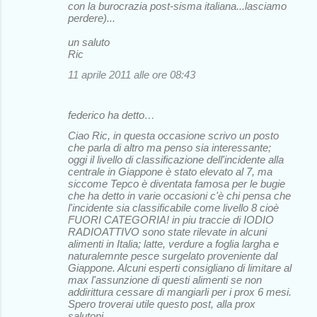
con la burocrazia post-sisma italiana...lasciamo
perdere)...
un saluto
Ric
11 aprile 2011 alle ore 08:43
federico ha detto…
Ciao Ric, in questa occasione scrivo un posto
che parla di altro ma penso sia interessante;
oggi il livello di classificazione dell'incidente alla
centrale in Giappone è stato elevato al 7, ma
siccome Tepco è diventata famosa per le bugie
che ha detto in varie occasioni c'è chi pensa che
l'incidente sia classificabile come livello 8 cioè
FUORI CATEGORIA! in piu traccie di IODIO
RADIOATTIVO sono state rilevate in alcuni
alimenti in Italia; latte, verdure a foglia largha e
naturalemnte pesce surgelato proveniente dal
Giappone. Alcuni esperti consigliano di limitare al
max l'assunzione di questi alimenti se non
addirittura cessare di mangiarli per i prox 6 mesi.
Spero troverai utile questo post, alla prox
salutoni