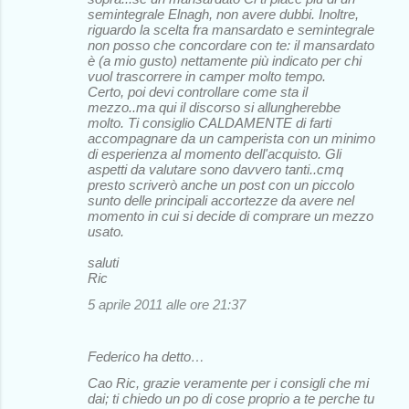
semintegrale Elnagh, non avere dubbi. Inoltre,
riguardo la scelta fra mansardato e semintegrale
non posso che concordare con te: il mansardato
è (a mio gusto) nettamente più indicato per chi
vuol trascorrere in camper molto tempo.
Certo, poi devi controllare come sta il
mezzo..ma qui il discorso si allungherebbe
molto. Ti consiglio CALDAMENTE di farti
accompagnare da un camperista con un minimo
di esperienza al momento dell'acquisto. Gli
aspetti da valutare sono davvero tanti..cmq
presto scriverò anche un post con un piccolo
sunto delle principali accortezze da avere nel
momento in cui si decide di comprare un mezzo
usato.
saluti
Ric
5 aprile 2011 alle ore 21:37
Federico ha detto…
Cao Ric, grazie veramente per i consigli che mi
dai; ti chiedo un po di cose proprio a te perche tu