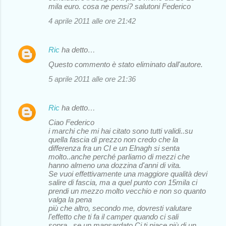
mila euro. cosa ne pensi? salutoni Federico
4 aprile 2011 alle ore 21:42
Ric
ha detto…
Questo commento è stato eliminato dall'autore.
5 aprile 2011 alle ore 21:36
Ric
ha detto…
Ciao Federico
i marchi che mi hai citato sono tutti validi..su
quella fascia di prezzo non credo che la
differenza fra un CI e un Elnagh si senta
molto..anche perché parliamo di mezzi che
hanno almeno una dozzina d'anni di vita.
Se vuoi effettivamente una maggiore qualità devi
salire di fascia, ma a quel punto con 15mila ci
prendi un mezzo molto vecchio e non so quanto
valga la pena
più che altro, secondo me, dovresti valutare
l'effetto che ti fa il camper quando ci sali
sopra...se un mansardato Ci ti piace più di un