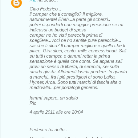
Ciao Federico...
il camper che ti consiglio? Il migliore,
naturalmente! Eheh...a parte gli scherzi..
potrei risponderti con maggior precisione se mi
indicassi un budget di spesa
camper ne ho visti parecchi prima di
scegliere...voci ne ho sentite pure parecchie...
sai che ti dico? Il camper migliore è quello che ti
piace. Gira dieci, cento, mille concessionari. Sali
su tutti i camper, e dammi retta: la prima
sensazione è quella che conta. Se appena sali
provi un senso di libertà, di serenità, sei sulla
strada giusta. Altrimenti lascia perdere. In quanto
a marchi...fra i più prestigiosi ci sono Laika,
Hymer, Arca. Sono tutti marchi di fascia alta o
medio/alta...per portafogli generosi
fammi sapere..un saluto
Ric
4 aprile 2011 alle ore 20:04
Federico ha detto…