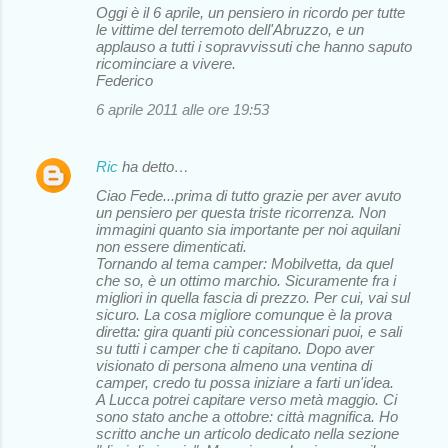
Oggi è il 6 aprile, un pensiero in ricordo per tutte
le vittime del terremoto dell'Abruzzo, e un
applauso a tutti i sopravvissuti che hanno saputo
ricominciare a vivere.
Federico
6 aprile 2011 alle ore 19:53
Ric
ha detto…
Ciao Fede...prima di tutto grazie per aver avuto
un pensiero per questa triste ricorrenza. Non
immagini quanto sia importante per noi aquilani
non essere dimenticati.
Tornando al tema camper: Mobilvetta, da quel
che so, è un ottimo marchio. Sicuramente fra i
migliori in quella fascia di prezzo. Per cui, vai sul
sicuro. La cosa migliore comunque è la prova
diretta: gira quanti più concessionari puoi, e sali
su tutti i camper che ti capitano. Dopo aver
visionato di persona almeno una ventina di
camper, credo tu possa iniziare a farti un'idea.
A Lucca potrei capitare verso metà maggio. Ci
sono stato anche a ottobre: città magnifica. Ho
scritto anche un articolo dedicato nella sezione