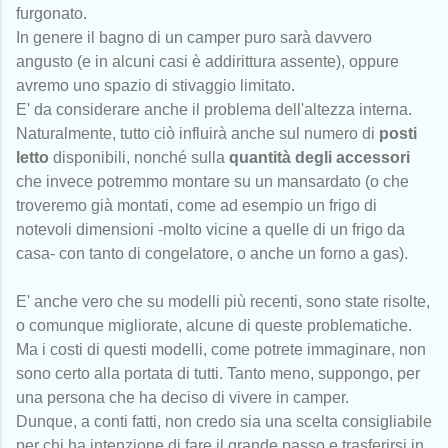
furgonato.
In genere il bagno di un camper puro sarà davvero
angusto (e in alcuni casi è addirittura assente), oppure
avremo uno spazio di stivaggio limitato.
E' da considerare anche il problema dell'altezza interna.
Naturalmente, tutto ciò influirà anche sul numero di
posti
letto
disponibili, nonché sulla
quantità degli accessori
che invece potremmo montare su un mansardato (o che
troveremo già montati, come ad esempio un frigo di
notevoli dimensioni -molto vicine a quelle di un frigo da
casa- con tanto di congelatore, o anche un forno a gas).
E' anche vero che su modelli più recenti, sono state risolte,
o comunque migliorate, alcune di queste problematiche.
Ma i costi di questi modelli, come potrete immaginare, non
sono certo alla portata di tutti. Tanto meno, suppongo, per
una persona che ha deciso di vivere in camper.
Dunque, a conti fatti, non credo sia una scelta consigliabile
per chi ha intenzione di fare il grande passo e trasferirsi in