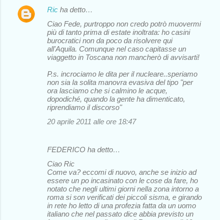
Ric
ha detto…
Ciao Fede, purtroppo non credo potrò muovermi
più di tanto prima di estate inoltrata: ho casini
burocratici non da poco da risolvere qui
all'Aquila. Comunque nel caso capitasse un
viaggetto in Toscana non mancherò di avvisarti!
P.s. incrociamo le dita per il nucleare..speriamo
non sia la solita manovra evasiva del tipo "per
ora lasciamo che si calmino le acque,
dopodiché, quando la gente ha dimenticato,
riprendiamo il discorso"
20 aprile 2011 alle ore 18:47
FEDERICO ha detto…
Ciao Ric
Come va? eccomi di nuovo, anche se inizio ad
essere un po incasinato con le cose da fare, ho
notato che negli ultimi giorni nella zona intorno a
roma si son verificati dei piccoli sisma, e girando
in rete ho letto di una profezia fatta da un uomo
italiano che nel passato dice abbia previsto un