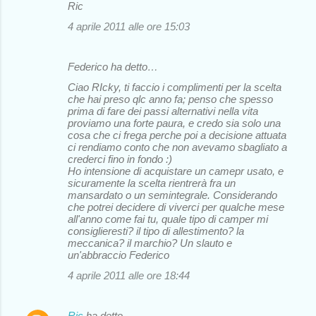
Ric
4 aprile 2011 alle ore 15:03
Federico ha detto…
Ciao RIcky, ti faccio i complimenti per la scelta
che hai preso qlc anno fa; penso che spesso
prima di fare dei passi alternativi nella vita
proviamo una forte paura, e credo sia solo una
cosa che ci frega perche poi a decisione attuata
ci rendiamo conto che non avevamo sbagliato a
crederci fino in fondo :)
Ho intensione di acquistare un camepr usato, e
sicuramente la scelta rientrerà fra un
mansardato o un semintegrale. Considerando
che potrei decidere di viverci per qualche mese
all'anno come fai tu, quale tipo di camper mi
consiglieresti? il tipo di allestimento? la
meccanica? il marchio? Un slauto e
un'abbraccio Federico
4 aprile 2011 alle ore 18:44
Ric
ha detto…