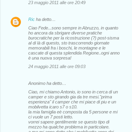
23 maggio 2011 alle ore 20:49
Ric
ha detto…
Ciao Fede...sono sempre in Abruzzo, in quanto
ho ancora da sbrigare diverse pratiche
burocratiche per la ricostruzione (?) post-sisma
al di là di questo, sto trascorrendo giornate
memorabili fra i boschi, le montagne e le
cascate di questa splendida Regione..ogni anno
è una nuova sorpresa!
24 maggio 2011 alle ore 09:03
Anonimo ha detto…
Ciao, mi chiamo Antonio, io sono in cerca di un
camper e sto girando gia da tre mesi."prima
esperienza" il camper che mi piace di piu e un
mobilvetta icaro s7 o s10.
la mia famiglia eè composta da 5 persone e mi
ci vuole un 7 posti letto.
vorrei sapere gentilmente se questo tipo di
mezzo ha qualche problema in particolare.
a me mi anno detto che i mobilvetta anno dei