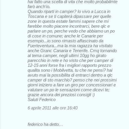
hai fatto una scelta di vita che molto probabilmte
farò anch'io.
Quando riparti in camper? Io vivo a Lucca in
Toscana e se ti capiterà dipassare per quelle
zone in questa estate fammi sapere che mi
farebbe molto piacere incontrarci, bere qlc e
parlare un po, perche vedo che abbiamo un po
di cose in comune; anche le Canarie per
esempio...io sono rimasto affascinato da
Fuerteventura...ma la mia ragazza ha visitato
anche Granc Canaria e Tenerife. Cmq tornando
al tema camper, negli ultimi 10gg ho girato
parecchio in rete e ho visto che per camper di
12-15 anni forse fra i migliori rapporto prezzo
qualita sono i Mobilvetta, tu che ne pensi? hai
avuto mai la possibilita di entrarci dentro a qlc
camper di sto marchio? penso che nei prossimi
giorni iniziero a fare un giro per concessionari e
valutare un po le sensazioni come dicevi te;
grazie ancora dei preziosi consigli :)
Saluti Federico
6 aprile 2011 alle ore 16:40
federico ha detto…