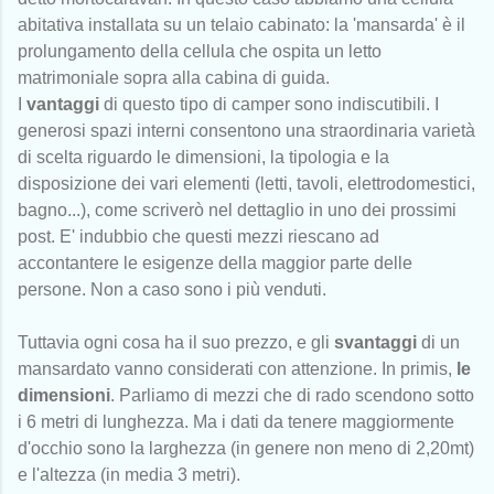
abitativa installata su un telaio cabinato: la 'mansarda' è il
prolungamento della cellula che ospita un letto
matrimoniale sopra alla cabina di guida.
I
vantaggi
di questo tipo di camper sono indiscutibili. I
generosi spazi interni consentono una straordinaria varietà
di scelta riguardo le dimensioni, la tipologia e la
disposizione dei vari elementi (letti, tavoli, elettrodomestici,
bagno...), come scriverò nel dettaglio in uno dei prossimi
post. E' indubbio che questi mezzi riescano ad
accontantere le esigenze della maggior parte delle
persone. Non a caso sono i più venduti.
Tuttavia ogni cosa ha il suo prezzo, e gli
svantaggi
di un
mansardato vanno considerati con attenzione. In primis,
le
dimensioni
. Parliamo di mezzi che di rado scendono sotto
i 6 metri di lunghezza. Ma i dati da tenere maggiormente
d'occhio sono la larghezza (in genere non meno di 2,20mt)
e l'altezza (in media 3 metri).