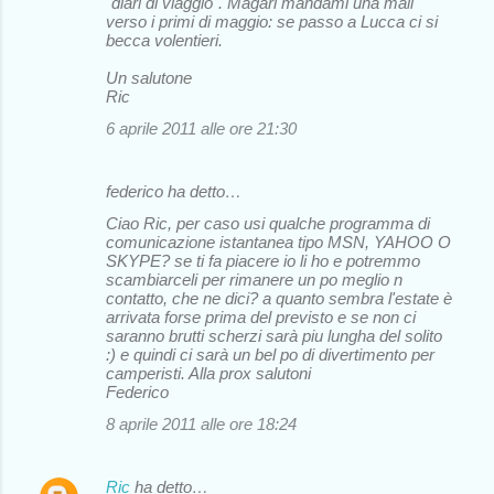
"diari di viaggio". Magari mandami una mail
verso i primi di maggio: se passo a Lucca ci si
becca volentieri.
Un salutone
Ric
6 aprile 2011 alle ore 21:30
federico ha detto…
Ciao Ric, per caso usi qualche programma di
comunicazione istantanea tipo MSN, YAHOO O
SKYPE? se ti fa piacere io li ho e potremmo
scambiarceli per rimanere un po meglio n
contatto, che ne dici? a quanto sembra l'estate è
arrivata forse prima del previsto e se non ci
saranno brutti scherzi sarà piu lungha del solito
:) e quindi ci sarà un bel po di divertimento per
camperisti. Alla prox salutoni
Federico
8 aprile 2011 alle ore 18:24
Ric
ha detto…