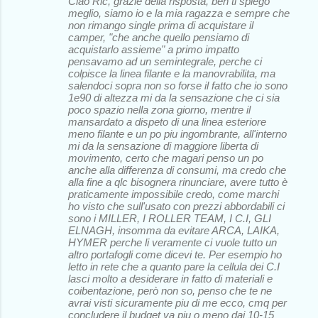
Ciao Ric, grazie della risposta, beh ti spiego
meglio, siamo io e la mia ragazza e sempre che
non rimango single prima di acquistare il
camper, "che anche quello pensiamo di
acquistarlo assieme" a primo impatto
pensavamo ad un semintegrale, perche ci
colpisce la linea filante e la manovrabilita, ma
salendoci sopra non so forse il fatto che io sono
1e90 di altezza mi da la sensazione che ci sia
poco spazio nella zona giorno, mentre il
mansardato a dispeto di una linea esteriore
meno filante e un po piu ingombrante, all'interno
mi da la sensazione di maggiore liberta di
movimento, certo che magari penso un po
anche alla differenza di consumi, ma credo che
alla fine a qlc bisognera rinunciare, avere tutto è
praticamente impossibile credo, come marchi
ho visto che sull'usato con prezzi abbordabili ci
sono i MILLER, I ROLLER TEAM, I C.I, GLI
ELNAGH, insomma da evitare ARCA, LAIKA,
HYMER perche li veramente ci vuole tutto un
altro portafogli come dicevi te. Per esempio ho
letto in rete che a quanto pare la cellula dei C.I
lasci molto a desiderare in fatto di materiali e
coibentazione, però non so, penso che te ne
avrai visti sicuramente piu di me ecco, cmq per
concludere il budget va piu o meno dai 10-15