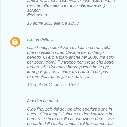
abbiamo la stessa identica visione delle cose, e
per me tutto questo è molto interessante :)
salutoni
Federico :)
15 aprile 2011 alle ore 12:53
Ric
ha detto…
Ciao Fede, a dire il vero è stata la prima volta
che ho visitato Gran Canaria per un lungo
periodo. Ci ero andato anche nel 2009, ma solo
per pochi giorni. Purtroppo non credo che potrò
tornare alle Canarie a breve poiché ho troppi
impegni qui con la burocrazia italiota del post-
terremoto...ma un giorno...chissà...
15 aprile 2011 alle ore 15:54
federico ha detto…
Ciao Ric, beh dai se non altro speriamo che in
quesi ultimi tempi si sia un po decristallizata la
burocrazia in torno alla ricostruzione delle case
da parte dello stato. Curiosita, il tuo camper ha