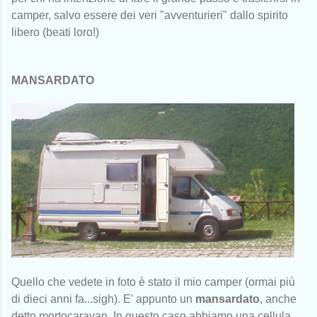
camper, salvo essere dei veri "avventurieri" dallo spirito
libero (beati loro!)
MANSARDATO
Quello che vedete in foto è stato il mio camper (ormai più
di dieci anni fa...sigh). E' appunto un
mansardato
, anche
detto mortocaravan. In questo caso abbiamo una cellula