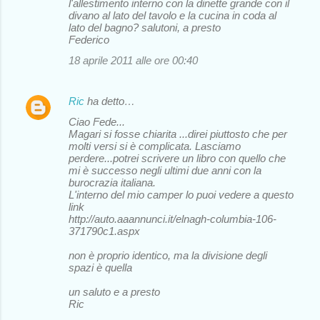
l'allestimento interno con la dinette grande con il
divano al lato del tavolo e la cucina in coda al
lato del bagno? salutoni, a presto
Federico
18 aprile 2011 alle ore 00:40
Ric
ha detto…
Ciao Fede...
Magari si fosse chiarita ...direi piuttosto che per
molti versi si è complicata. Lasciamo
perdere...potrei scrivere un libro con quello che
mi è successo negli ultimi due anni con la
burocrazia italiana.
L'interno del mio camper lo puoi vedere a questo
link
http://auto.aaannunci.it/elnagh-columbia-106-
371790c1.aspx
non è proprio identico, ma la divisione degli
spazi è quella
un saluto e a presto
Ric