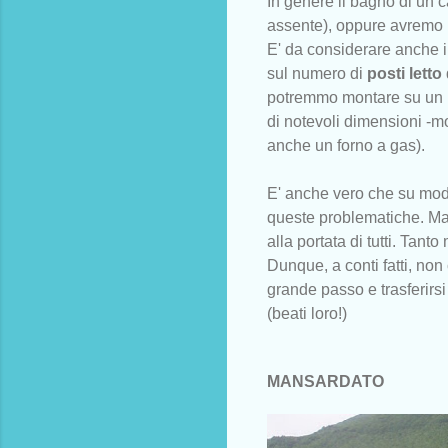
In genere il bagno di un 
assente), oppure avremo u
E' da considerare anche il
sul numero di
posti letto
potremmo montare su un m
di notevoli dimensioni -mo
anche un forno a gas).
E' anche vero che su model
queste problematiche. Ma 
alla portata di tutti. Ta
Dunque, a conti fatti, non 
grande passo e trasferirsi 
(beati loro!)
MANSARDATO