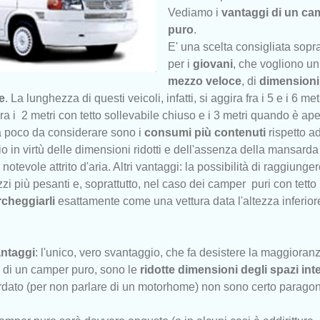
Vediamo i
vantaggi di un ca
puro
.
E' una scelta consigliata sopra
per i
giovani
, che vogliono un
mezzo veloce
, di
dimensioni
e
. La lunghezza di questi veicoli, infatti, si aggira fra i 5 e i 6 metr
a i 2 metri con tetto sollevabile chiuso e i 3 metri quando è ape
a poco da considerare sono i
consumi più contenuti
rispetto ad
io in virtù delle dimensioni ridotti e dell'assenza della mansard
tevole attrito d'aria. Altri vantaggi: la possibilità di raggiunge
i più pesanti e, soprattutto, nel caso dei camper puri con tetto
rcheggiarli
esattamente come una vettura data l'altezza inferiore
ntaggi
: l'unico, vero svantaggio, che fa desistere la maggioran
o di un camper puro, sono le
ridotte dimensioni degli spazi int
dato (per non parlare di un motorhome) non sono certo paragon