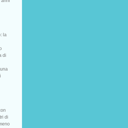
 anni
: la
o
a di
 una
i
con
ri di
 meno