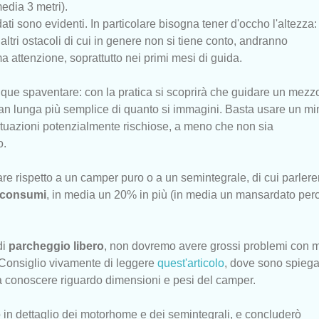
media 3 metri).
dati sono evidenti. In particolare bisogna tener d'occho l'altezza:
 altri ostacoli di cui in genere non si tiene conto, andranno
a attenzione, soprattutto nei primi mesi di guida.
ue spaventare: con la pratica si scoprirà che guidare un mezzo
ran lunga più semplice di quanto si immagini. Basta usare un m
situazioni potenzialmente rischiose, a meno che non sia
o.
are rispetto a un camper puro o a un semintegrale, di cui parler
consumi
, in media un 20% in più (in media un mansardato per
di
parcheggio libero
, non dovremo avere grossi problemi con 
. Consiglio vivamente di leggere
quest'articolo
, dove sono spiegat
i da conoscere riguardo dimensioni e pesi del camper.
 in dettaglio dei motorhome e dei semintegrali, e concluderò