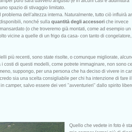
camper puro sarà davvero angusto (e in alcuni casi è addirittura
no spazio di stivaggio limitato.
 problema dell'altezza interna. Naturalmente, tutto ciò influirà 
disponibili, nonché sulla
quantità degli accessori
che invece
ansardato (o che troveremo già montati, come ad esempio un 
lto vicine a quelle di un frigo da casa- con tanto di congelatore,
li più recenti, sono state risolte, o comunque migliorate, alcun
i costi di questi modelli, come potrete immaginare, non sono ce
nto meno, suppongo, per una persona che ha deciso di vivere in ca
credo sia una scelta consigliabile per chi ha intenzione di fare il
in camper, salvo essere dei veri "avventurieri" dallo spirito liber
Quello che vedete in foto è stat