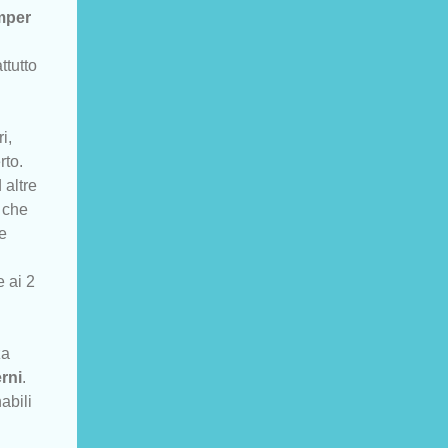
mper
ttutto
i,
rto.
 altre
a che
re
 ai 2
za
erni
.
abili