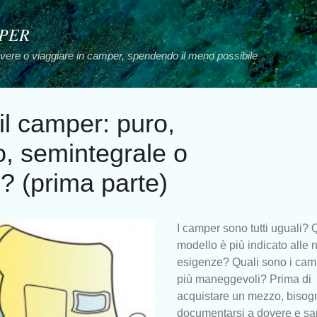
Passa ai contenuti principali
MPER
vivere o viaggiare in camper, spendendo il meno possibile
il camper: puro,
, semintegrale o
 (prima parte)
I camper sono tutti uguali? 
modello è più indicato alle 
esigenze? Quali sono i cam
più maneggevoli? Prima di
acquistare un mezzo, bisog
documentarsi a dovere e sa