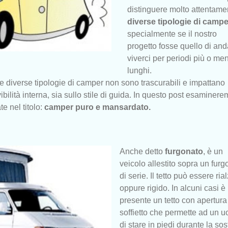
distinguere molto attentame
diverse tipologie di campe
specialmente se il nostro
progetto fosse quello di and
viverci per periodi più o me
lunghi.
ra le diverse tipologie di camper non sono trascurabili e impattano
bilità interna, sia sullo stile di guida.
In questo post esaminere
e nel titolo:
camper puro e mansardato.
Anche detto
furgonato
, è un
veicolo allestito sopra un fur
di serie. Il tetto può essere ria
oppure rigido. In alcuni casi è
presente un tetto con apertura
soffietto che permette ad un 
di stare in piedi durante la sos