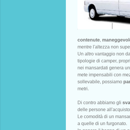
contenute
,
maneggevol
mentre l'altezza non super
Un altro vantaggio non d
tipologie di camper, propr
nei mansardati genera un no
mete impensabili con mezz
sollevabile, possiamo
pa
metri.
Di contro abbiamo gli
sva
delle persone all'acquist
Le comodità di un mansar
a quelle di un furgonato.