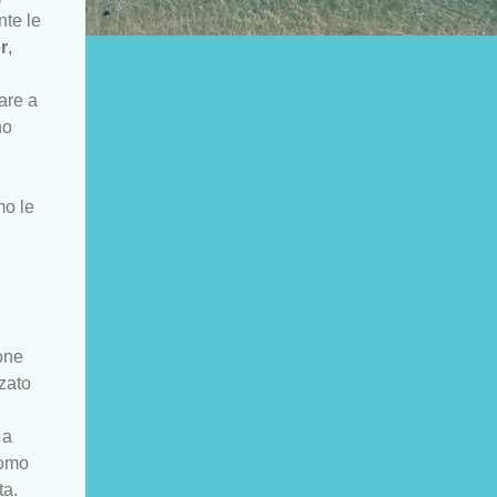
nte le
r
,
are a
no
mo le
gone
lzato
 a
uomo
ta.