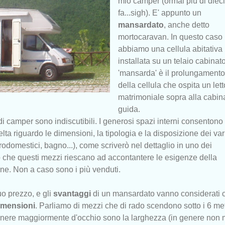
mio camper (ormai più di dieci
fa...sigh). E' appunto un
mansardato
, anche detto
mortocaravan. In questo caso
abbiamo una cellula abitativa
installata su un telaio cabinato
'mansarda' è il prolungamento
della cellula che ospita un lett
matrimoniale sopra alla cabin
guida.
di camper sono indiscutibili. I generosi spazi interni consentono
elta riguardo le dimensioni, la tipologia e la disposizione dei var
ettrodomestici, bagno...), come scriverò nel dettaglio in uno dei
o che questi mezzi riescano ad accontantere le esigenze della
ne. Non a caso sono i più venduti.
uo prezzo, e gli
svantaggi
di un mansardato vanno considerati 
imensioni
. Parliamo di mezzi che di rado scendono sotto i 6 met
tenere maggiormente d'occhio sono la larghezza (in genere non