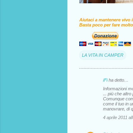
Aiutaci a mantenere vivo 
Basta poco per fare molto
LA VITA IN CAMPER
iFi
ha detto…
C
Informazioni mol
o
... più che alt
Comunque compl
m
come il tuo in 
m
manovrare, di 
e
4 aprile 2011 al
n