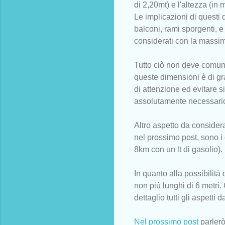
di 2,20mt) e l'altezza (in 
Le implicazioni di questi 
balconi, rami sporgenti, e
considerati con la massim
Tutto ciò non deve comunq
queste dimensioni è di g
di attenzione ed evitare 
assolutamente necessari
Altro aspetto da consider
nel prossimo post, sono i
8km con un lt di gasolio).
In quanto alla possibilità 
non più lunghi di 6 metri
dettaglio tutti gli aspett
Nel prossimo post
parlerò