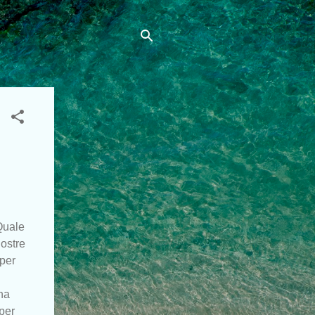
Quale
nostre
per
na
per