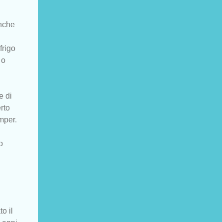
anche
frigo
 o
e di
rto
mper.
o
o il