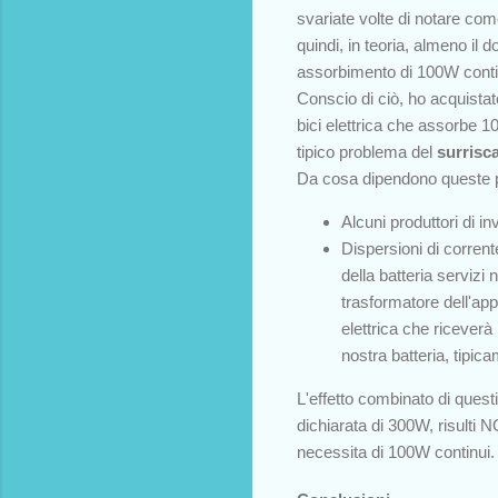
svariate volte di notare com
quindi, in teoria, almeno i
assorbimento di 100W conti
Conscio di ciò, ho acquistat
bici elettrica che assorbe 
tipico problema del
surrisc
Da cosa dipendono queste p
Alcuni produttori di i
Dispersioni di corrent
della batteria servizi
trasformatore dell'app
elettrica che riceverà 
nostra batteria, tipi
L'effetto combinato di quest
dichiarata di 300W, risulti
necessita di 100W continui.