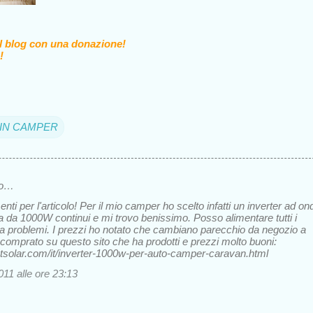
il blog con una donazione!
!
A IN CAMPER
to…
ti per l'articolo! Per il mio camper ho scelto infatti un inverter ad on
a da 1000W continui e mi trovo benissimo. Posso alimentare tutti i
za problemi. I prezzi ho notato che cambiano parecchio da negozio a
o comprato su questo sito che ha prodotti e prezzi molto buoni:
tsolar.com/it/inverter-1000w-per-auto-camper-caravan.html
11 alle ore 23:13