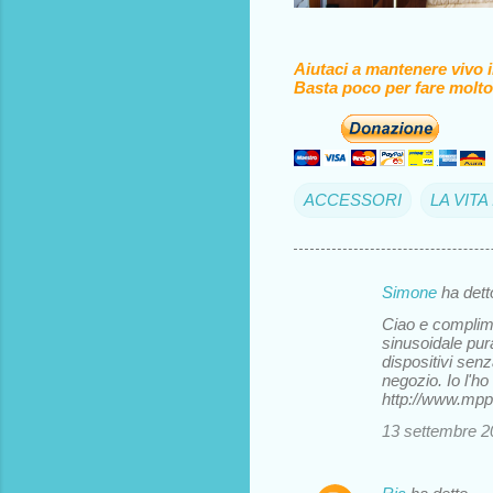
Aiutaci a mantenere vivo 
Basta poco per fare molto
ACCESSORI
LA VIT
Simone
ha det
C
Ciao e complimen
o
sinusoidale pur
dispositivi sen
m
negozio. Io l'h
m
http://www.mpp
e
13 settembre 20
n
t