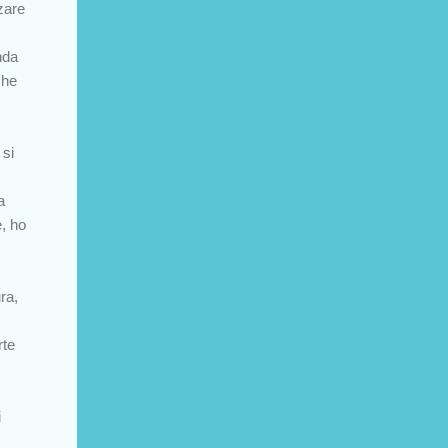
zare
nda
che
 si
a
, ho
ra,
rte
i