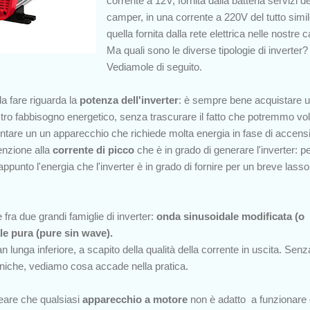
corrente a 12V, fornita dalla batteria servizi de
camper, in una corrente a 220V del tutto simil
quella fornita dalla rete elettrica nelle nostre 
Ma quali sono le diverse tipologie di inverter?
Vediamole di seguito.
 fare riguarda la
potenza dell'inverter
: è sempre bene acquistare 
tro fabbisogno energetico, senza trascurare il fatto che potremmo vol
imentare un un apparecchio che richiede molta energia in fase di accens
enzione alla
corrente di picco
che è in grado di generare l'inverter: p
appunto l'energia che l'inverter è in grado di fornire per un breve lasso
 fra due grandi famiglie di inverter:
onda sinusoidale modificata (o
le pura (pure sin wave).
n lunga inferiore, a scapito della qualità della corrente in uscita. Senz
cniche, vediamo cosa accade nella pratica.
neare che qualsiasi
apparecchio a motore
non è adatto a funzionare