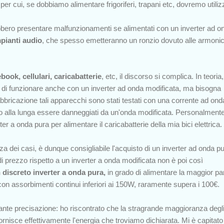
per cui, se dobbiamo alimentare frigoriferi, trapani etc, dovremo utiliz
rebbero presentare malfunzionamenti se alimentati con un inverter ad o
pianti audio
, che spesso emetteranno un ronzio dovuto alle armoni
ebook, cellulari, caricabatterie
,
etc
,
il discorso si complica. In teoria,
do di funzionare anche con un inverter ad onda modificata, ma bisogna
fabbricazione tali apparecchi sono stati testati con una corrente ad ond
o alla lunga essere danneggiati da un'onda modificata. Personalmente
ter a onda pura per alimentare il caricabatterie della mia bici elettrica.
 dei casi, è dunque consigliabile l'acquisto di un inverter ad onda pu
i prezzo rispetto a un inverter a onda modificata non è poi così
 discreto inverter a onda pura,
in grado di alimentare la maggior pa
 con assorbimenti continui inferiori ai 150W, raramente supera i 100€.
tante precisazione: ho riscontrato che la stragrande maggioranza degl
rnisce effettivamente l'energia che troviamo dichiarata. Mi è capitato