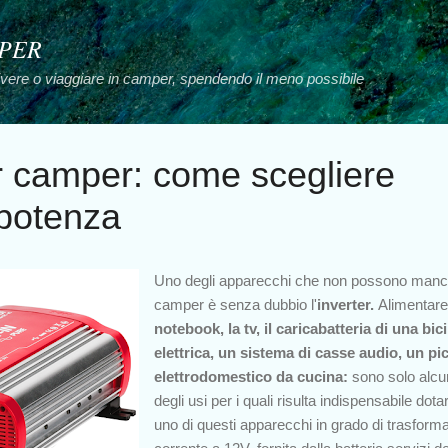
Passa ai contenuti principali
MPER
vivere o viaggiare in camper, spendendo il meno possibile
er camper: come scegliere
 potenza
Uno degli apparecchi che non possono manc
camper è senza dubbio l'
inverter.
Alimentare 
notebook, la tv, il caricabatteria di una bici
elettrica, un sistema di casse audio, un pi
elettrodomestico da cucina:
sono solo alcu
degli usi per i quali risulta indispensabile dotar
uno di questi apparecchi in grado di
trasforma