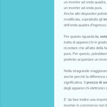
un inverter ad onda quadra, 
un inverter ad onda pura.
Anche altri dispositivi pot
modificata, soprattutto gli
im
dell’onda quadra d’ingresso.
Per quanto riguarda
t
v, not
tratta di apparecchi in gra
ricordare che all'atto della 
pura. Per questo, potrebber
preferito acquistare un inver
Nella stragrande maggioranza
anche perché la differenza d
significativa. Il
prezzo di un
degli apparecchi elettronici
E' da fare inoltre una impor
inverter in commercio non fo