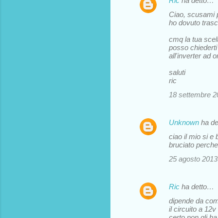
Ric
ha detto…
i
Ciao, scusami p
ho dovuto trascu
cmq la tua scelt
posso chiederti
all'inverter ad 
saluti
ric
18 settembre 20
Unknown
ha d
ciao il mio si e
bruciato perche
25 agosto 2013 
Ric
ha detto…
dipende da come 
il circuito a 12
certo non gli ha