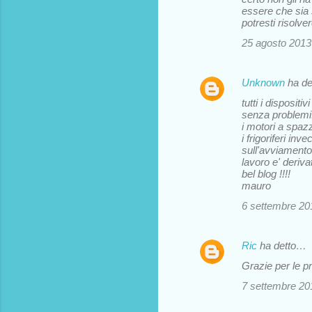
essere che sia s
potresti risolve
25 agosto 2013 
Unknown
ha d
tutti i disposi
senza problemi
i motori a spaz
i frigoriferi i
sull'avviament
lavoro e' deriva
bel blog !!!!
mauro
6 settembre 201
Ric
ha detto…
Grazie per le p
7 settembre 201