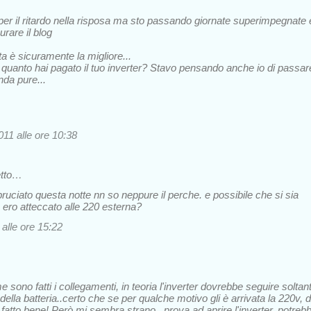
er il ritardo nella risposa ma sto passando giornate superimpegnate 
rare il blog
a è sicuramente la migliore...
 quanto hai pagato il tuo inverter? Stavo pensando anche io di passar
onda pure...
11 alle ore 10:38
etto…
 bruciato questa notte nn so neppure il perche. e possibile che si sia
 ero atteccato alle 220 esterna?
alle ore 15:22
sono fatti i collegamenti, in teoria l'inverter dovrebbe seguire soltan
v della batteria..certo che se per qualche motivo gli è arrivata la 220v, d
 fatto bene! Però mi sembra strano...prova ad aprire l'inverter, potreb