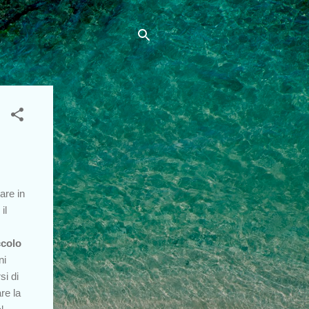
are in
il
ccolo
ni
si di
re la