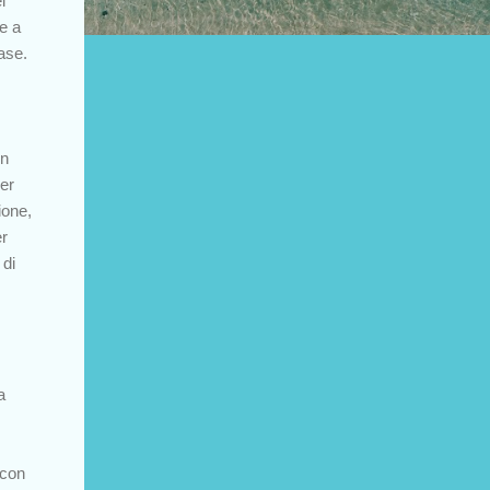
l
e a
case.
un
er
ione,
er
 di
a
 con