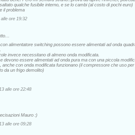
altato qualche fusibile interno, e se lo cambi (al costo di pochi euro)
re il problema
alle ore 19:32
etto…
tivi con alimentatore switching possono essere alimentati ad onda quadr
.
zole invece necessitano di almeno onda modificata.
nvece devono essere alimentati ad onda pura ma con una piccola modifi
o, anche con onda modificata funzionano (il compressore che uso per
to da un frigo demolito)
3 alle ore 22:48
recisazioni Mauro :)
3 alle ore 09:28