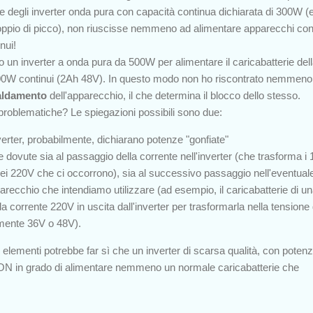
e degli inverter onda pura con capacità continua dichiarata di 300W (
l doppio di picco), non riuscisse nemmeno ad alimentare apparecchi co
nui!
o un inverter a onda pura da 500W per alimentare il caricabatterie del
100W continui (2Ah 48V). In questo modo non ho riscontrato nemmeno 
aldamento
dell'apparecchio, il che determina il blocco dello stesso.
roblematiche? Le spiegazioni possibili sono due:
nverter, probabilmente, dichiarano potenze "gonfiate"
e dovute sia al passaggio della corrente nell'inverter (che trasforma i
 nei 220V che ci occorrono), sia al successivo passaggio nell'eventual
arecchio che intendiamo utilizzare (ad esempio, il caricabatterie di un
la corrente 220V in uscita dall'inverter per trasformarla nella tensione 
camente 36V o 48V).
i elementi potrebbe far sì che un inverter di scarsa qualità, con poten
 NON in grado di alimentare nemmeno un normale caricabatterie che