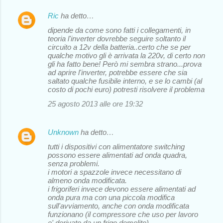
Ric
ha detto…
dipende da come sono fatti i collegamenti, in
teoria l'inverter dovrebbe seguire soltanto il
circuito a 12v della batteria..certo che se per
qualche motivo gli è arrivata la 220v, di certo non
gli ha fatto bene! Però mi sembra strano...prova
ad aprire l'inverter, potrebbe essere che sia
saltato qualche fusibile interno, e se lo cambi (al
costo di pochi euro) potresti risolvere il problema
25 agosto 2013 alle ore 19:32
Unknown
ha detto…
tutti i dispositivi con alimentatore switching
possono essere alimentati ad onda quadra,
senza problemi.
i motori a spazzole invece necessitano di
almeno onda modificata.
i frigoriferi invece devono essere alimentati ad
onda pura ma con una piccola modifica
sull'avviamento, anche con onda modificata
funzionano (il compressore che uso per lavoro
e' derivato da un frigo demolito)