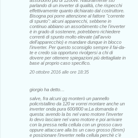
assorbono più di 1200W. Naturalmente sto
parlando di un inverter di qualità, che rispecchi
effettivamente quanto dichiarato dal costruttore.
Bisogna poi porre attenzione al fattore "corrente
di spunto": alcuni apparecchi, sebbene in
continuo abbiano un assorbimento che l'inverter
è in grado di sostenere, potrebbero richiedere
correnti di spunto molto elevate (all'avvio
dell'apparecchio) e mandare dunque in blocco
l'inverter. Per questo sconsiglio sempre il fai-da-
te e credo sia opportuno rivolgersi a chi di
dovere per ottenere spiegazioni più dettagliate in
base al proprio caso specifico.
20 ottobre 2016 alle ore 18:35
giorgio ha detto…
salve, fra alcuni gg monterò un pannello
policristallino da 120 w vorrei montare anche un
inverter onda pura 600/800 w.La domanda è
questa: avendo la bs nel vano motore l'inverter
lo devo lasciare nel vano motore e poi arrivare
con la pressa nella cellula con un grosso cavo
oppure attaccare alla bs un cavo grosso (6mm)
e posizionare l'inverter nella cellula perchè c'è