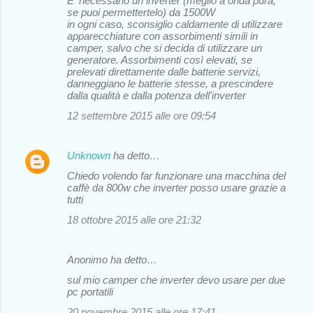
E' necessario un inverter (meglio a onda pura,
se puoi permettertelo) da 1500W
in ogni caso, sconsiglio caldamente di utilizzare
apparecchiature con assorbimenti simili in
camper, salvo che si decida di utilizzare un
generatore. Assorbimenti così elevati, se
prelevati direttamente dalle batterie servizi,
danneggiano le batterie stesse, a prescindere
dalla qualità e dalla potenza dell'inverter
12 settembre 2015 alle ore 09:54
Unknown
ha detto…
Chiedo volendo far funzionare una macchina del
caffè da 800w che inverter posso usare grazie a
tutti
18 ottobre 2015 alle ore 21:32
Anonimo ha detto…
sul mio camper che inverter devo usare per due
pc portatili
20 novembre 2015 alle ore 17:41