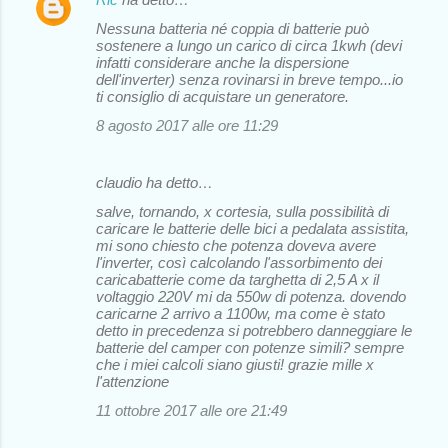
Nessuna batteria né coppia di batterie può
sostenere a lungo un carico di circa 1kwh (devi
infatti considerare anche la dispersione
dell'inverter) senza rovinarsi in breve tempo...io
ti consiglio di acquistare un generatore.
8 agosto 2017 alle ore 11:29
claudio ha detto…
salve, tornando, x cortesia, sulla possibilità di
caricare le batterie delle bici a pedalata assistita,
mi sono chiesto che potenza doveva avere
l'inverter, così calcolando l'assorbimento dei
caricabatterie come da targhetta di 2,5 A x il
voltaggio 220V mi da 550w di potenza. dovendo
caricarne 2 arrivo a 1100w, ma come è stato
detto in precedenza si potrebbero danneggiare le
batterie del camper con potenze simili? sempre
che i miei calcoli siano giusti! grazie mille x
l'attenzione
11 ottobre 2017 alle ore 21:49