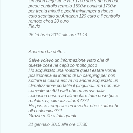
Un buon acquisto e HQ 1700 soft start con due
prese controllo remoto 1500w continui 1700w
per trenta minuti e pochi miniamper a riposo
csto scontato su Amazon 120 euro e il controllo
remoto circa 20 euro
Flavio
26 febbraio 2014 alle ore 11:14
Anonimo ha detto…
Salve volevo un informazione visto che di
queste cose ne capisco molto poco
Ho acquistato una roulotte quest estate vorrei
posizionarla all interno di un camping per non
soffrire la calura estiva ho anche acquistato un
climatizzatore portatile il pinguino....ma con una
corrente do 400 watt che mi arriva dalla
colonnina riesco ad alimentare tutte cose (luce
roulotte, tv, climatizzatore)????
Ho posso comprare un inverter che si attacchi
alla colonnina???
Grazie mille a tutti quanti
21 gennaio 2015 alle ore 17:30