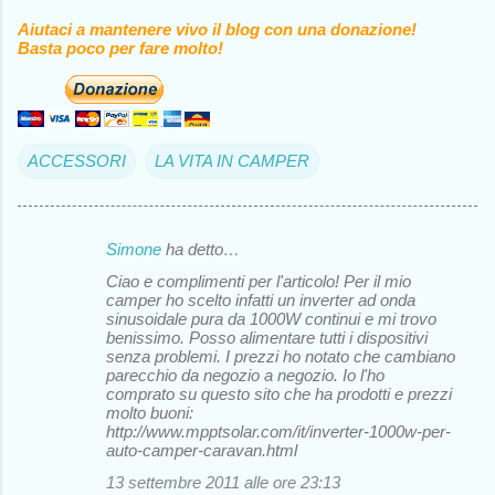
Aiutaci a mantenere vivo il blog con una donazione!
Basta poco per fare molto!
ACCESSORI
LA VITA IN CAMPER
Simone
ha detto…
C
Ciao e complimenti per l'articolo! Per il mio
o
camper ho scelto infatti un inverter ad onda
sinusoidale pura da 1000W continui e mi trovo
m
benissimo. Posso alimentare tutti i dispositivi
m
senza problemi. I prezzi ho notato che cambiano
parecchio da negozio a negozio. Io l'ho
e
comprato su questo sito che ha prodotti e prezzi
molto buoni:
n
http://www.mpptsolar.com/it/inverter-1000w-per-
t
auto-camper-caravan.html
i
13 settembre 2011 alle ore 23:13