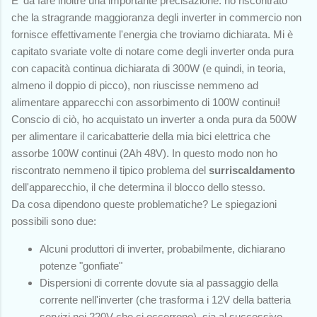
E' da fare inoltre una importante precisazione: ho riscontrato
che la stragrande maggioranza degli inverter in commercio non
fornisce effettivamente l'energia che troviamo dichiarata. Mi è
capitato svariate volte di notare come degli inverter onda pura
con capacità continua dichiarata di 300W (e quindi, in teoria,
almeno il doppio di picco), non riuscisse nemmeno ad
alimentare apparecchi con assorbimento di 100W continui!
Conscio di ciò, ho acquistato un inverter a onda pura da 500W
per alimentare il caricabatterie della mia bici elettrica che
assorbe 100W continui (2Ah 48V). In questo modo non ho
riscontrato nemmeno il tipico problema del
surriscaldamento
dell'apparecchio, il che determina il blocco dello stesso.
Da cosa dipendono queste problematiche? Le spiegazioni
possibili sono due:
Alcuni produttori di inverter, probabilmente, dichiarano
potenze "gonfiate"
Dispersioni di corrente dovute sia al passaggio della
corrente nell'inverter (che trasforma i 12V della batteria
servizi nei 220V che ci occorrono), sia al successivo