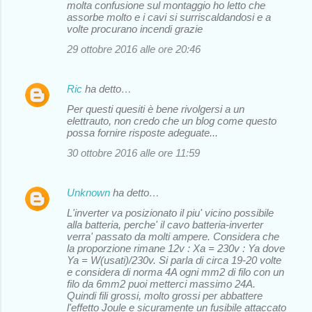
molta confusione sul montaggio ho letto che
assorbe molto e i cavi si surriscaldandosi e a
volte procurano incendi grazie
29 ottobre 2016 alle ore 20:46
Ric
ha detto…
Per questi quesiti è bene rivolgersi a un
elettrauto, non credo che un blog come questo
possa fornire risposte adeguate...
30 ottobre 2016 alle ore 11:59
Unknown
ha detto…
L'inverter va posizionato il piu' vicino possibile
alla batteria, perche' il cavo batteria-inverter
verra' passato da molti ampere. Considera che
la proporzione rimane 12v : Xa = 230v : Ya dove
Ya = W(usati)/230v. Si parla di circa 19-20 volte
e considera di norma 4A ogni mm2 di filo con un
filo da 6mm2 puoi metterci massimo 24A.
Quindi fili grossi, molto grossi per abbattere
l'effetto Joule e sicuramente un fusibile attaccato