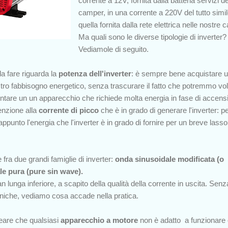
corrente a 12V, fornita dalla batteria servizi de
camper, in una corrente a 220V del tutto simil
quella fornita dalla rete elettrica nelle nostre 
Ma quali sono le diverse tipologie di inverter?
Vediamole di seguito.
 fare riguarda la
potenza dell'inverter
: è sempre bene acquistare 
tro fabbisogno energetico, senza trascurare il fatto che potremmo vol
imentare un un apparecchio che richiede molta energia in fase di accens
enzione alla
corrente di picco
che è in grado di generare l'inverter: p
appunto l'energia che l'inverter è in grado di fornire per un breve lasso
 fra due grandi famiglie di inverter:
onda sinusoidale modificata (o
le pura (pure sin wave).
n lunga inferiore, a scapito della qualità della corrente in uscita. Senz
cniche, vediamo cosa accade nella pratica.
neare che qualsiasi
apparecchio a motore
non è adatto a funzionare