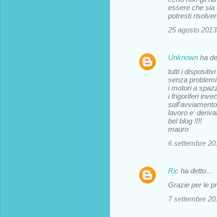
essere che sia s
potresti risolve
25 agosto 2013 
Unknown
ha d
tutti i disposi
senza problemi
i motori a spaz
i frigoriferi i
sull'avviament
lavoro e' deriva
bel blog !!!!
mauro
6 settembre 201
Ric
ha detto…
Grazie per le p
7 settembre 201