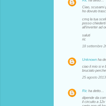
Ric
ha detto…
i
Ciao, scusami p
ho dovuto trascu
cmq la tua scelt
posso chiederti
all'inverter ad 
saluti
ric
18 settembre 20
Unknown
ha d
ciao il mio si e
bruciato perche
25 agosto 2013 
Ric
ha detto…
dipende da come 
il circuito a 12
certo non gli ha