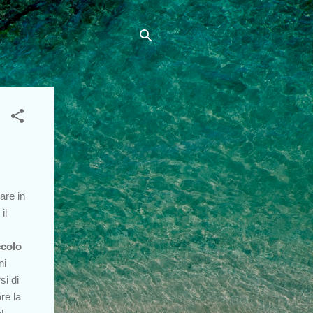
are in
il
ccolo
ni
si di
re la