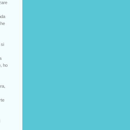
zare
nda
che
 si
a
, ho
ra,
rte
i