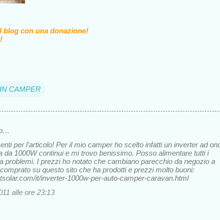
il blog con una donazione!
!
A IN CAMPER
to…
ti per l'articolo! Per il mio camper ho scelto infatti un inverter ad on
a da 1000W continui e mi trovo benissimo. Posso alimentare tutti i
za problemi. I prezzi ho notato che cambiano parecchio da negozio a
o comprato su questo sito che ha prodotti e prezzi molto buoni:
tsolar.com/it/inverter-1000w-per-auto-camper-caravan.html
11 alle ore 23:13