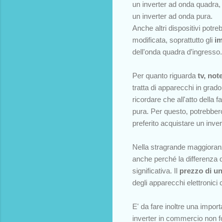
un inverter ad onda quadra, 
un inverter ad onda pura.
Anche altri dispositivi pot
modificata, soprattutto gli
im
dell’onda quadra d’ingresso.
Per quanto riguarda
t
v, not
tratta di apparecchi in gra
ricordare che all'atto della 
pura. Per questo, potrebber
preferito acquistare un inver
Nella stragrande maggioranza
anche perché la differenza d
significativa. Il
prezzo di un
degli apparecchi elettronici
E' da fare inoltre una impor
inverter in commercio non fo