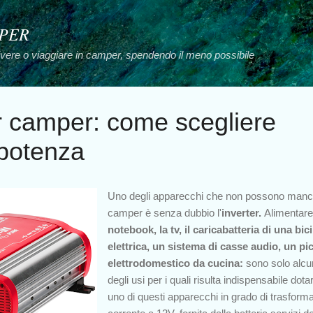
Passa ai contenuti principali
MPER
vivere o viaggiare in camper, spendendo il meno possibile
er camper: come scegliere
 potenza
Uno degli apparecchi che non possono manc
camper è senza dubbio l'
inverter.
Alimentare 
notebook, la tv, il caricabatteria di una bici
elettrica, un sistema di casse audio, un pi
elettrodomestico da cucina:
sono solo alcu
degli usi per i quali risulta indispensabile dotar
uno di questi apparecchi in grado di
trasforma