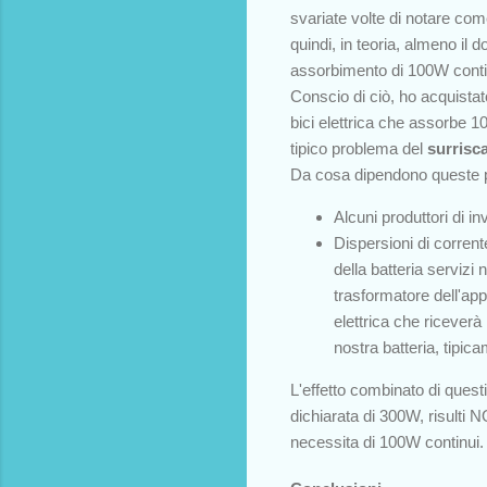
svariate volte di notare com
quindi, in teoria, almeno i
assorbimento di 100W conti
Conscio di ciò, ho acquistat
bici elettrica che assorbe 
tipico problema del
surrisc
Da cosa dipendono queste p
Alcuni produttori di i
Dispersioni di corrent
della batteria servizi
trasformatore dell'app
elettrica che riceverà 
nostra batteria, tipi
L'effetto combinato di quest
dichiarata di 300W, risulti
necessita di 100W continui.