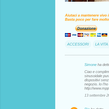
Aiutaci a mantenere vivo 
Basta poco per fare molto
ACCESSORI
LA VIT
Simone
ha det
C
Ciao e complimen
o
sinusoidale pur
dispositivi sen
m
negozio. Io l'h
m
http://www.mpp
e
13 settembre 20
n
t