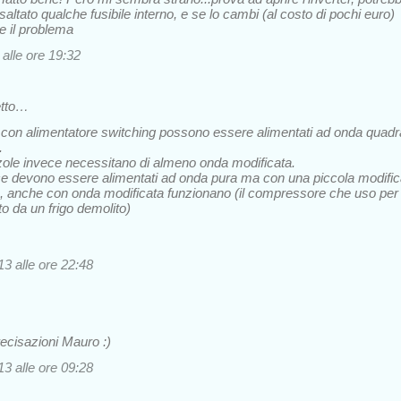
altato qualche fusibile interno, e se lo cambi (al costo di pochi euro)
re il problema
alle ore 19:32
etto…
tivi con alimentatore switching possono essere alimentati ad onda quadr
.
zole invece necessitano di almeno onda modificata.
nvece devono essere alimentati ad onda pura ma con una piccola modifi
o, anche con onda modificata funzionano (il compressore che uso per
to da un frigo demolito)
3 alle ore 22:48
recisazioni Mauro :)
3 alle ore 09:28