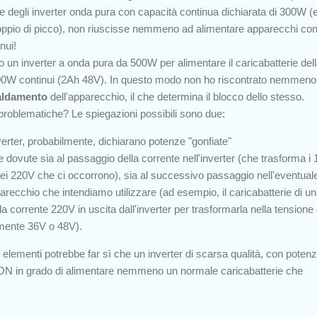
e degli inverter onda pura con capacità continua dichiarata di 300W (
l doppio di picco), non riuscisse nemmeno ad alimentare apparecchi co
nui!
o un inverter a onda pura da 500W per alimentare il caricabatterie del
100W continui (2Ah 48V). In questo modo non ho riscontrato nemmeno 
aldamento
dell'apparecchio, il che determina il blocco dello stesso.
roblematiche? Le spiegazioni possibili sono due:
nverter, probabilmente, dichiarano potenze "gonfiate"
e dovute sia al passaggio della corrente nell'inverter (che trasforma i
 nei 220V che ci occorrono), sia al successivo passaggio nell'eventual
arecchio che intendiamo utilizzare (ad esempio, il caricabatterie di un
la corrente 220V in uscita dall'inverter per trasformarla nella tensione 
camente 36V o 48V).
i elementi potrebbe far sì che un inverter di scarsa qualità, con poten
 NON in grado di alimentare nemmeno un normale caricabatterie che