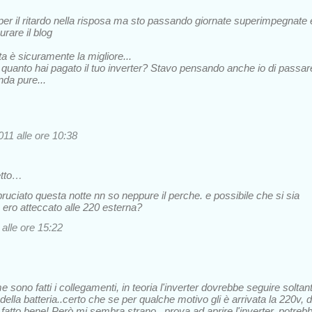
er il ritardo nella risposa ma sto passando giornate superimpegnate 
rare il blog
a è sicuramente la migliore...
 quanto hai pagato il tuo inverter? Stavo pensando anche io di passar
onda pure...
11 alle ore 10:38
etto…
 bruciato questa notte nn so neppure il perche. e possibile che si sia
 ero atteccato alle 220 esterna?
alle ore 15:22
sono fatti i collegamenti, in teoria l'inverter dovrebbe seguire soltan
v della batteria..certo che se per qualche motivo gli è arrivata la 220v, d
 fatto bene! Però mi sembra strano...prova ad aprire l'inverter, potreb