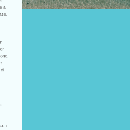
l
e a
case.
un
er
ione,
er
 di
a
 con