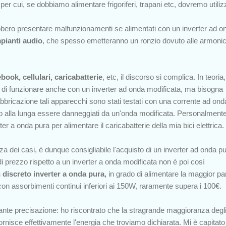
per cui, se dobbiamo alimentare frigoriferi, trapani etc, dovremo utiliz
rebbero presentare malfunzionamenti se alimentati con un inverter ad o
pianti audio
, che spesso emetteranno un ronzio dovuto alle armoni
ebook, cellulari, caricabatterie
,
etc
,
il discorso si complica. In teoria,
do di funzionare anche con un inverter ad onda modificata, ma bisogna
fabbricazione tali apparecchi sono stati testati con una corrente ad ond
o alla lunga essere danneggiati da un'onda modificata. Personalmente
ter a onda pura per alimentare il caricabatterie della mia bici elettrica.
 dei casi, è dunque consigliabile l'acquisto di un inverter ad onda pu
i prezzo rispetto a un inverter a onda modificata non è poi così
 discreto inverter a onda pura,
in grado di alimentare la maggior pa
 con assorbimenti continui inferiori ai 150W, raramente supera i 100€.
tante precisazione: ho riscontrato che la stragrande maggioranza degl
rnisce effettivamente l'energia che troviamo dichiarata. Mi è capitato