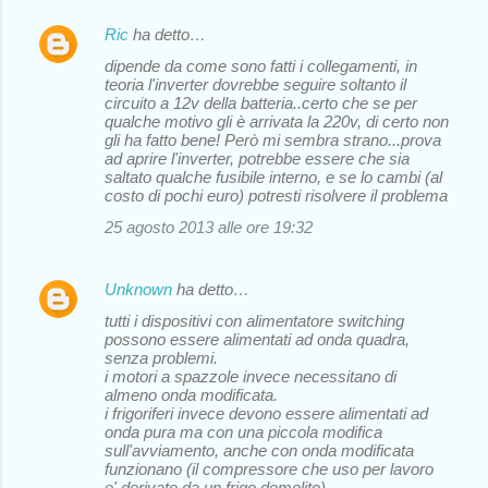
Ric
ha detto…
dipende da come sono fatti i collegamenti, in
teoria l'inverter dovrebbe seguire soltanto il
circuito a 12v della batteria..certo che se per
qualche motivo gli è arrivata la 220v, di certo non
gli ha fatto bene! Però mi sembra strano...prova
ad aprire l'inverter, potrebbe essere che sia
saltato qualche fusibile interno, e se lo cambi (al
costo di pochi euro) potresti risolvere il problema
25 agosto 2013 alle ore 19:32
Unknown
ha detto…
tutti i dispositivi con alimentatore switching
possono essere alimentati ad onda quadra,
senza problemi.
i motori a spazzole invece necessitano di
almeno onda modificata.
i frigoriferi invece devono essere alimentati ad
onda pura ma con una piccola modifica
sull'avviamento, anche con onda modificata
funzionano (il compressore che uso per lavoro
e' derivato da un frigo demolito)