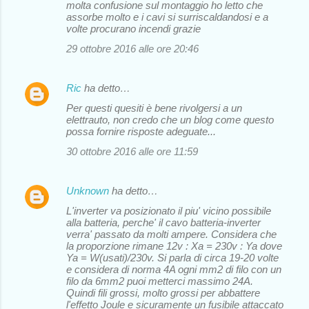
molta confusione sul montaggio ho letto che
assorbe molto e i cavi si surriscaldandosi e a
volte procurano incendi grazie
29 ottobre 2016 alle ore 20:46
Ric
ha detto…
Per questi quesiti è bene rivolgersi a un
elettrauto, non credo che un blog come questo
possa fornire risposte adeguate...
30 ottobre 2016 alle ore 11:59
Unknown
ha detto…
L'inverter va posizionato il piu' vicino possibile
alla batteria, perche' il cavo batteria-inverter
verra' passato da molti ampere. Considera che
la proporzione rimane 12v : Xa = 230v : Ya dove
Ya = W(usati)/230v. Si parla di circa 19-20 volte
e considera di norma 4A ogni mm2 di filo con un
filo da 6mm2 puoi metterci massimo 24A.
Quindi fili grossi, molto grossi per abbattere
l'effetto Joule e sicuramente un fusibile attaccato