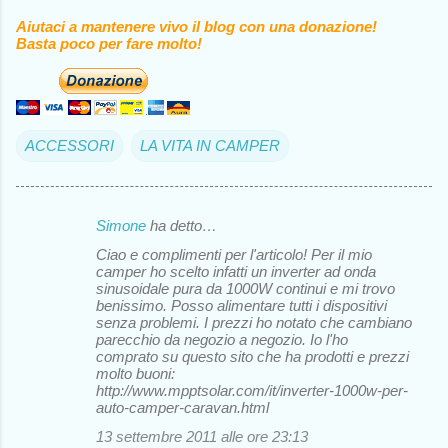
Aiutaci a mantenere vivo il blog con una donazione!
Basta poco per fare molto!
ACCESSORI
LA VITA IN CAMPER
Simone
ha detto…
C
Ciao e complimenti per l'articolo! Per il mio
o
camper ho scelto infatti un inverter ad onda
sinusoidale pura da 1000W continui e mi trovo
m
benissimo. Posso alimentare tutti i dispositivi
m
senza problemi. I prezzi ho notato che cambiano
parecchio da negozio a negozio. Io l'ho
e
comprato su questo sito che ha prodotti e prezzi
molto buoni:
n
http://www.mpptsolar.com/it/inverter-1000w-per-
t
auto-camper-caravan.html
i
13 settembre 2011 alle ore 23:13