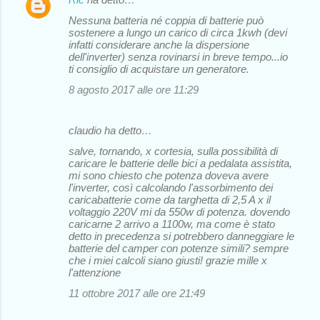
Nessuna batteria né coppia di batterie può
sostenere a lungo un carico di circa 1kwh (devi
infatti considerare anche la dispersione
dell'inverter) senza rovinarsi in breve tempo...io
ti consiglio di acquistare un generatore.
8 agosto 2017 alle ore 11:29
claudio ha detto…
salve, tornando, x cortesia, sulla possibilità di
caricare le batterie delle bici a pedalata assistita,
mi sono chiesto che potenza doveva avere
l'inverter, così calcolando l'assorbimento dei
caricabatterie come da targhetta di 2,5 A x il
voltaggio 220V mi da 550w di potenza. dovendo
caricarne 2 arrivo a 1100w, ma come è stato
detto in precedenza si potrebbero danneggiare le
batterie del camper con potenze simili? sempre
che i miei calcoli siano giusti! grazie mille x
l'attenzione
11 ottobre 2017 alle ore 21:49