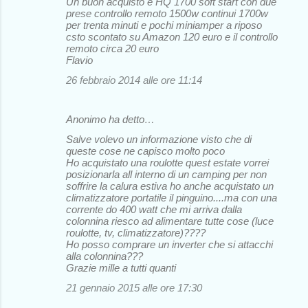
Un buon acquisto e HQ 1700 soft start con due
prese controllo remoto 1500w continui 1700w
per trenta minuti e pochi miniamper a riposo
csto scontato su Amazon 120 euro e il controllo
remoto circa 20 euro
Flavio
26 febbraio 2014 alle ore 11:14
Anonimo ha detto…
Salve volevo un informazione visto che di
queste cose ne capisco molto poco
Ho acquistato una roulotte quest estate vorrei
posizionarla all interno di un camping per non
soffrire la calura estiva ho anche acquistato un
climatizzatore portatile il pinguino....ma con una
corrente do 400 watt che mi arriva dalla
colonnina riesco ad alimentare tutte cose (luce
roulotte, tv, climatizzatore)????
Ho posso comprare un inverter che si attacchi
alla colonnina???
Grazie mille a tutti quanti
21 gennaio 2015 alle ore 17:30