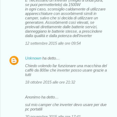
E' necessario un inverter (meglio a onda pura,
se puoi permettertelo) da 1500W
in ogni caso, sconsiglio caldamente di utilizzare
apparecchiature con assorbimenti simili in
camper, salvo che si decida di utilizzare un
generatore. Assorbimenti così elevati, se
prelevati direttamente dalle batterie servizi,
danneggiano le batterie stesse, a prescindere
dalla qualità e dalla potenza dell'inverter
12 settembre 2015 alle ore 09:54
Unknown
ha detto…
Chiedo volendo far funzionare una macchina del
caffè da 800w che inverter posso usare grazie a
tutti
18 ottobre 2015 alle ore 21:32
Anonimo ha detto…
sul mio camper che inverter devo usare per due
pc portatili
20 novembre 2015 alle ore 17:41