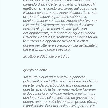
assorbono più di 1200W. Naturalmente sto
parlando di un inverter di qualità, che rispecchi
effettivamente quanto dichiarato dal costruttore.
Bisogna poi porre attenzione al fattore "corrente
di spunto": alcuni apparecchi, sebbene in
continuo abbiano un assorbimento che l'inverter
è in grado di sostenere, potrebbero richiedere
correnti di spunto molto elevate (all'avvio
dell'apparecchio) e mandare dunque in blocco
l'inverter. Per questo sconsiglio sempre il fai-da-
te e credo sia opportuno rivolgersi a chi di
dovere per ottenere spiegazioni più dettagliate in
base al proprio caso specifico.
20 ottobre 2016 alle ore 18:35
giorgio ha detto…
salve, fra alcuni gg monterò un pannello
policristallino da 120 w vorrei montare anche un
inverter onda pura 600/800 w.La domanda è
questa: avendo la bs nel vano motore l'inverter
lo devo lasciare nel vano motore e poi arrivare
con la pressa nella cellula con un grosso cavo
oppure attaccare alla bs un cavo grosso (6mm)
e posizionare l'inverter nella cellula perchè c'è