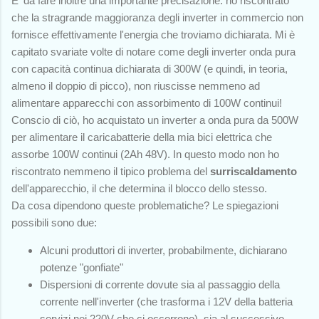
E' da fare inoltre una importante precisazione: ho riscontrato
che la stragrande maggioranza degli inverter in commercio non
fornisce effettivamente l'energia che troviamo dichiarata. Mi è
capitato svariate volte di notare come degli inverter onda pura
con capacità continua dichiarata di 300W (e quindi, in teoria,
almeno il doppio di picco), non riuscisse nemmeno ad
alimentare apparecchi con assorbimento di 100W continui!
Conscio di ciò, ho acquistato un inverter a onda pura da 500W
per alimentare il caricabatterie della mia bici elettrica che
assorbe 100W continui (2Ah 48V). In questo modo non ho
riscontrato nemmeno il tipico problema del
surriscaldamento
dell'apparecchio, il che determina il blocco dello stesso.
Da cosa dipendono queste problematiche? Le spiegazioni
possibili sono due:
Alcuni produttori di inverter, probabilmente, dichiarano
potenze "gonfiate"
Dispersioni di corrente dovute sia al passaggio della
corrente nell'inverter (che trasforma i 12V della batteria
servizi nei 220V che ci occorrono), sia al successivo