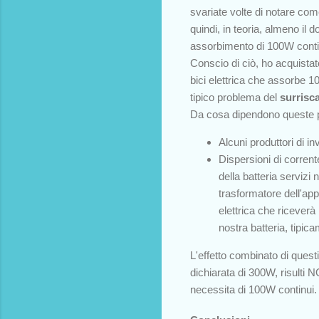
svariate volte di notare com
quindi, in teoria, almeno i
assorbimento di 100W conti
Conscio di ciò, ho acquistat
bici elettrica che assorbe 
tipico problema del
surrisc
Da cosa dipendono queste p
Alcuni produttori di i
Dispersioni di corrent
della batteria servizi
trasformatore dell'app
elettrica che riceverà 
nostra batteria, tipi
L'effetto combinato di quest
dichiarata di 300W, risulti
necessita di 100W continui.