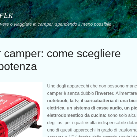
Passa ai contenuti principali
MPER
vivere o viaggiare in camper, spendendo il meno possibile
er camper: come scegliere
 potenza
Uno degli apparecchi che non possono manc
camper è senza dubbio l'
inverter.
Alimentare 
notebook, la tv, il caricabatteria di una bici
elettrica, un sistema di casse audio, un pi
elettrodomestico da cucina:
sono solo alcu
degli usi per i quali risulta indispensabile dotar
uno di questi apparecchi in grado di
trasforma