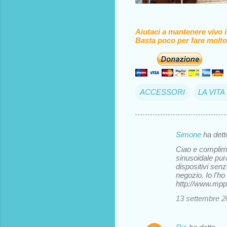
Aiutaci a mantenere vivo 
Basta poco per fare molto
ACCESSORI
LA VIT
Simone
ha det
C
Ciao e complimen
o
sinusoidale pur
dispositivi sen
m
negozio. Io l'h
m
http://www.mpp
e
13 settembre 20
n
t