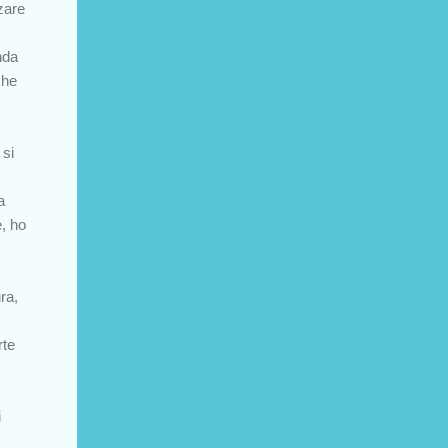
zare
nda
che
 si
a
, ho
ra,
rte
i