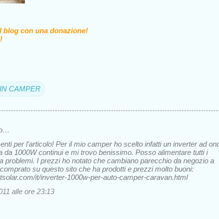
il blog con una donazione!
!
A IN CAMPER
to…
ti per l'articolo! Per il mio camper ho scelto infatti un inverter ad on
a da 1000W continui e mi trovo benissimo. Posso alimentare tutti i
za problemi. I prezzi ho notato che cambiano parecchio da negozio a
o comprato su questo sito che ha prodotti e prezzi molto buoni:
tsolar.com/it/inverter-1000w-per-auto-camper-caravan.html
11 alle ore 23:13