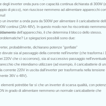
e degli inverter onda pura con capacità continua dichiarata di 300W (
l doppio di picco), non riuscisse nemmeno ad alimentare apparecchi co
nui!
o un inverter a onda pura da 500W per alimentare il caricabatterie del
100W continui (2Ah 48V). In questo modo non ho riscontrato nemmeno 
aldamento
dell'apparecchio, il che determina il blocco dello stesso.
roblematiche? Le spiegazioni possibili sono due:
nverter, probabilmente, dichiarano potenze "gonfiate"
e dovute sia al passaggio della corrente nell'inverter (che trasforma i
 nei 220V che ci occorrono), sia al successivo passaggio nell'eventual
arecchio che intendiamo utilizzare (ad esempio, il caricabatterie di un
la corrente 220V in uscita dall'inverter per trasformarla nella tensione 
camente 36V o 48V).
i elementi potrebbe far sì che un inverter di scarsa qualità, con poten
 NON in grado di alimentare nemmeno un normale caricabatterie che