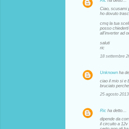
Ric
ha detto…
i
Ciao, scusami p
ho dovuto trascu
cmq la tua scelt
posso chiederti
all'inverter ad 
saluti
ric
18 settembre 20
Unknown
ha d
ciao il mio si e
bruciato perche
25 agosto 2013 
Ric
ha detto…
dipende da come 
il circuito a 12
certo non gli ha