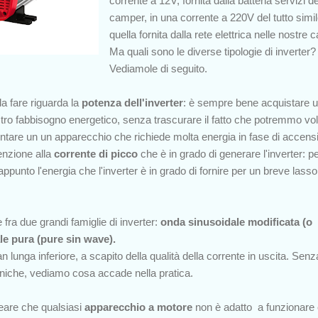
corrente a 12V, fornita dalla batteria servizi de
camper, in una corrente a 220V del tutto simil
quella fornita dalla rete elettrica nelle nostre 
Ma quali sono le diverse tipologie di inverter?
Vediamole di seguito.
 fare riguarda la
potenza dell'inverter
: è sempre bene acquistare 
tro fabbisogno energetico, senza trascurare il fatto che potremmo vol
imentare un un apparecchio che richiede molta energia in fase di accens
enzione alla
corrente di picco
che è in grado di generare l'inverter: p
appunto l'energia che l'inverter è in grado di fornire per un breve lasso
 fra due grandi famiglie di inverter:
onda sinusoidale modificata (o
le pura (pure sin wave).
n lunga inferiore, a scapito della qualità della corrente in uscita. Senz
cniche, vediamo cosa accade nella pratica.
neare che qualsiasi
apparecchio a motore
non è adatto a funzionare