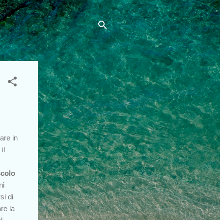
are in
il
ccolo
ni
si di
re la