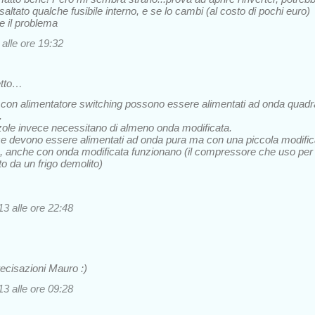
altato qualche fusibile interno, e se lo cambi (al costo di pochi euro)
re il problema
alle ore 19:32
etto…
tivi con alimentatore switching possono essere alimentati ad onda quadr
.
zole invece necessitano di almeno onda modificata.
nvece devono essere alimentati ad onda pura ma con una piccola modifi
o, anche con onda modificata funzionano (il compressore che uso per
to da un frigo demolito)
3 alle ore 22:48
recisazioni Mauro :)
3 alle ore 09:28