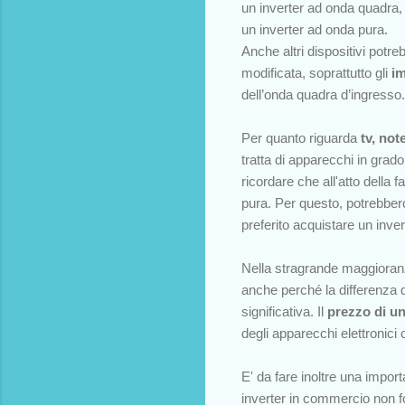
un inverter ad onda quadra, 
un inverter ad onda pura.
Anche altri dispositivi pot
modificata, soprattutto gli
im
dell’onda quadra d’ingresso.
Per quanto riguarda
t
v, not
tratta di apparecchi in gra
ricordare che all'atto della 
pura. Per questo, potrebber
preferito acquistare un inver
Nella stragrande maggioranza
anche perché la differenza d
significativa. Il
prezzo di un
degli apparecchi elettronici
E' da fare inoltre una impor
inverter in commercio non fo