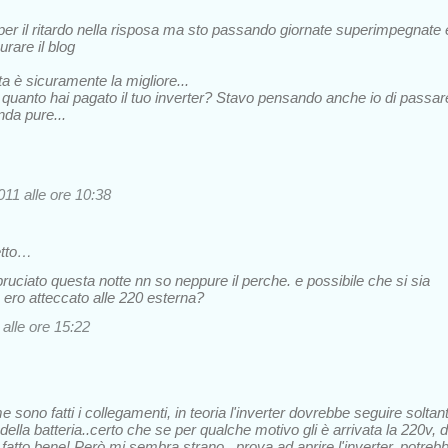
er il ritardo nella risposa ma sto passando giornate superimpegnate 
rare il blog
a è sicuramente la migliore...
 quanto hai pagato il tuo inverter? Stavo pensando anche io di passar
onda pure...
11 alle ore 10:38
etto…
 bruciato questa notte nn so neppure il perche. e possibile che si sia
 ero atteccato alle 220 esterna?
alle ore 15:22
sono fatti i collegamenti, in teoria l'inverter dovrebbe seguire soltan
v della batteria..certo che se per qualche motivo gli è arrivata la 220v, d
 fatto bene! Però mi sembra strano...prova ad aprire l'inverter, potreb