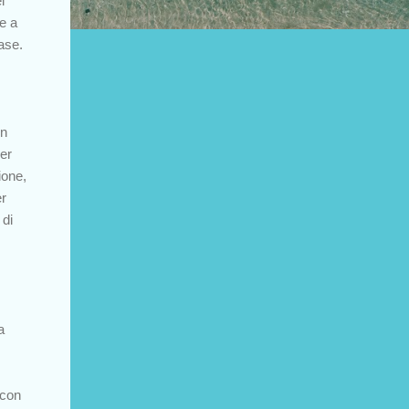
l
e a
case.
un
er
ione,
er
 di
a
 con