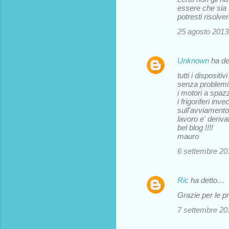
essere che sia s
potresti risolve
25 agosto 2013 
Unknown
ha d
tutti i disposi
senza problemi
i motori a spaz
i frigoriferi i
sull'avviament
lavoro e' deriva
bel blog !!!!
mauro
6 settembre 201
Ric
ha detto…
Grazie per le p
7 settembre 201