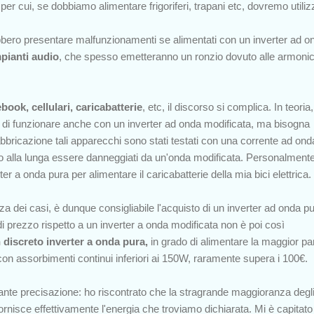
per cui, se dobbiamo alimentare frigoriferi, trapani etc, dovremo utiliz
rebbero presentare malfunzionamenti se alimentati con un inverter ad o
pianti audio
, che spesso emetteranno un ronzio dovuto alle armoni
ebook, cellulari, caricabatterie
,
etc
,
il discorso si complica. In teoria,
do di funzionare anche con un inverter ad onda modificata, ma bisogna
fabbricazione tali apparecchi sono stati testati con una corrente ad ond
o alla lunga essere danneggiati da un'onda modificata. Personalmente
ter a onda pura per alimentare il caricabatterie della mia bici elettrica.
 dei casi, è dunque consigliabile l'acquisto di un inverter ad onda pu
i prezzo rispetto a un inverter a onda modificata non è poi così
 discreto inverter a onda pura,
in grado di alimentare la maggior pa
 con assorbimenti continui inferiori ai 150W, raramente supera i 100€.
tante precisazione: ho riscontrato che la stragrande maggioranza degl
rnisce effettivamente l'energia che troviamo dichiarata. Mi è capitato