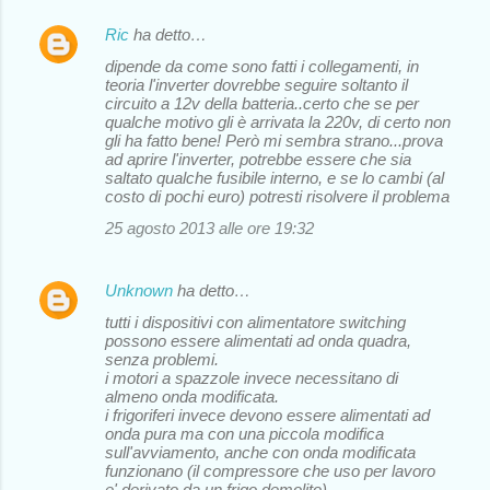
Ric
ha detto…
dipende da come sono fatti i collegamenti, in
teoria l'inverter dovrebbe seguire soltanto il
circuito a 12v della batteria..certo che se per
qualche motivo gli è arrivata la 220v, di certo non
gli ha fatto bene! Però mi sembra strano...prova
ad aprire l'inverter, potrebbe essere che sia
saltato qualche fusibile interno, e se lo cambi (al
costo di pochi euro) potresti risolvere il problema
25 agosto 2013 alle ore 19:32
Unknown
ha detto…
tutti i dispositivi con alimentatore switching
possono essere alimentati ad onda quadra,
senza problemi.
i motori a spazzole invece necessitano di
almeno onda modificata.
i frigoriferi invece devono essere alimentati ad
onda pura ma con una piccola modifica
sull'avviamento, anche con onda modificata
funzionano (il compressore che uso per lavoro
e' derivato da un frigo demolito)