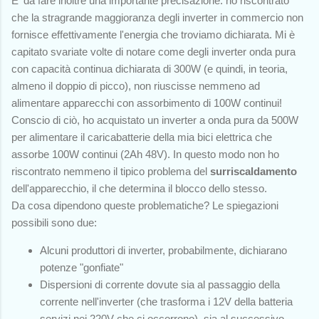
E' da fare inoltre una importante precisazione: ho riscontrato
che la stragrande maggioranza degli inverter in commercio non
fornisce effettivamente l'energia che troviamo dichiarata. Mi è
capitato svariate volte di notare come degli inverter onda pura
con capacità continua dichiarata di 300W (e quindi, in teoria,
almeno il doppio di picco), non riuscisse nemmeno ad
alimentare apparecchi con assorbimento di 100W continui!
Conscio di ciò, ho acquistato un inverter a onda pura da 500W
per alimentare il caricabatterie della mia bici elettrica che
assorbe 100W continui (2Ah 48V). In questo modo non ho
riscontrato nemmeno il tipico problema del
surriscaldamento
dell'apparecchio, il che determina il blocco dello stesso.
Da cosa dipendono queste problematiche? Le spiegazioni
possibili sono due:
Alcuni produttori di inverter, probabilmente, dichiarano
potenze "gonfiate"
Dispersioni di corrente dovute sia al passaggio della
corrente nell'inverter (che trasforma i 12V della batteria
servizi nei 220V che ci occorrono), sia al successivo