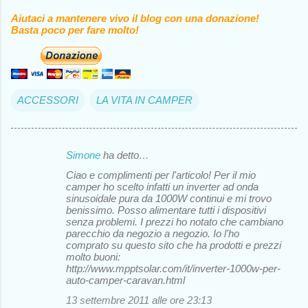
Aiutaci a mantenere vivo il blog con una donazione!
Basta poco per fare molto!
ACCESSORI
LA VITA IN CAMPER
Simone
ha detto…
C
Ciao e complimenti per l'articolo! Per il mio
o
camper ho scelto infatti un inverter ad onda
sinusoidale pura da 1000W continui e mi trovo
m
benissimo. Posso alimentare tutti i dispositivi
m
senza problemi. I prezzi ho notato che cambiano
parecchio da negozio a negozio. Io l'ho
e
comprato su questo sito che ha prodotti e prezzi
molto buoni:
n
http://www.mpptsolar.com/it/inverter-1000w-per-
t
auto-camper-caravan.html
i
13 settembre 2011 alle ore 23:13