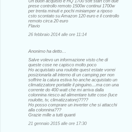
Un buon acquisto e HQ 1700 soft start con due
prese controllo remoto 1500w continui 1700w
per trenta minuti e pochi miniamper a riposo
csto scontato su Amazon 120 euro e il controllo
remoto circa 20 euro
Flavio
26 febbraio 2014 alle ore 11:14
Anonimo ha detto…
Salve volevo un informazione visto che di
queste cose ne capisco molto poco
Ho acquistato una roulotte quest estate vorrei
posizionarla all interno di un camping per non
soffrire la calura estiva ho anche acquistato un
climatizzatore portatile il pinguino....ma con una
corrente do 400 watt che mi arriva dalla
colonnina riesco ad alimentare tutte cose (luce
roulotte, tv, climatizzatore)????
Ho posso comprare un inverter che si attacchi
alla colonnina???
Grazie mille a tutti quanti
21 gennaio 2015 alle ore 17:30