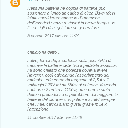
Nessuna batteria né coppia di batterie può
sostenere a lungo un carico di circa 1kwh (devi
infatti considerare anche la dispersione
dell'inverter) senza rovinarsi in breve tempo...io
ti consiglio di acquistare un generatore.
8 agosto 2017 alle ore 11:29
claudio ha detto…
salve, tornando, x cortesia, sulla possibilità di
caricare le batterie delle bici a pedalata assistita,
mi sono chiesto che potenza doveva avere
l'inverter, così calcolando l'assorbimento dei
caricabatterie come da targhetta di 2,5 A x il
voltaggio 220V mi da 550w di potenza. dovendo
caricarne 2 arrivo a 1100w, ma come è stato
detto in precedenza si potrebbero danneggiare le
batterie del camper con potenze simili? sempre
che i miei calcoli siano giusti! grazie mille x
l'attenzione
11 ottobre 2017 alle ore 21:49