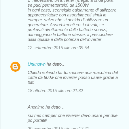
E' necessario un inverter (meglio a onda pura,
se puoi permettertelo) da 1500W
in ogni caso, sconsiglio caldamente di utilizzare
apparecchiature con assorbimenti simili in
camper, salvo che si decida di utilizzare un
generatore. Assorbimenti così elevati, se
prelevati direttamente dalle batterie servizi,
danneggiano le batterie stesse, a prescindere
dalla qualità e dalla potenza dell'inverter
12 settembre 2015 alle ore 09:54
Unknown
ha detto…
Chiedo volendo far funzionare una macchina del
caffè da 800w che inverter posso usare grazie a
tutti
18 ottobre 2015 alle ore 21:32
Anonimo ha detto…
sul mio camper che inverter devo usare per due
pc portatili
20 novembre 2015 alle ore 17:41