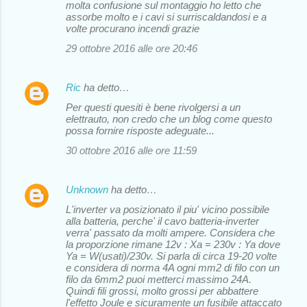
molta confusione sul montaggio ho letto che
assorbe molto e i cavi si surriscaldandosi e a
volte procurano incendi grazie
29 ottobre 2016 alle ore 20:46
Ric
ha detto…
Per questi quesiti è bene rivolgersi a un
elettrauto, non credo che un blog come questo
possa fornire risposte adeguate...
30 ottobre 2016 alle ore 11:59
Unknown
ha detto…
L'inverter va posizionato il piu' vicino possibile
alla batteria, perche' il cavo batteria-inverter
verra' passato da molti ampere. Considera che
la proporzione rimane 12v : Xa = 230v : Ya dove
Ya = W(usati)/230v. Si parla di circa 19-20 volte
e considera di norma 4A ogni mm2 di filo con un
filo da 6mm2 puoi metterci massimo 24A.
Quindi fili grossi, molto grossi per abbattere
l'effetto Joule e sicuramente un fusibile attaccato