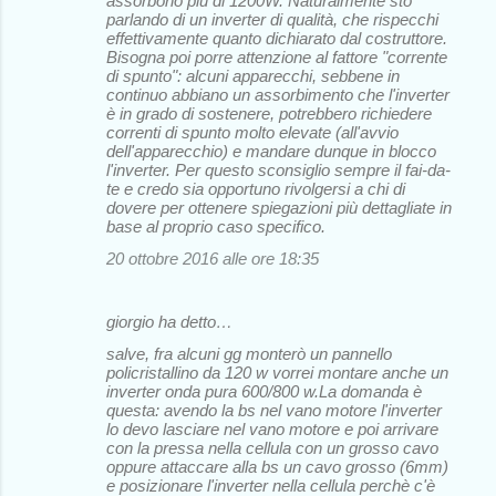
assorbono più di 1200W. Naturalmente sto
parlando di un inverter di qualità, che rispecchi
effettivamente quanto dichiarato dal costruttore.
Bisogna poi porre attenzione al fattore "corrente
di spunto": alcuni apparecchi, sebbene in
continuo abbiano un assorbimento che l'inverter
è in grado di sostenere, potrebbero richiedere
correnti di spunto molto elevate (all'avvio
dell'apparecchio) e mandare dunque in blocco
l'inverter. Per questo sconsiglio sempre il fai-da-
te e credo sia opportuno rivolgersi a chi di
dovere per ottenere spiegazioni più dettagliate in
base al proprio caso specifico.
20 ottobre 2016 alle ore 18:35
giorgio ha detto…
salve, fra alcuni gg monterò un pannello
policristallino da 120 w vorrei montare anche un
inverter onda pura 600/800 w.La domanda è
questa: avendo la bs nel vano motore l'inverter
lo devo lasciare nel vano motore e poi arrivare
con la pressa nella cellula con un grosso cavo
oppure attaccare alla bs un cavo grosso (6mm)
e posizionare l'inverter nella cellula perchè c'è