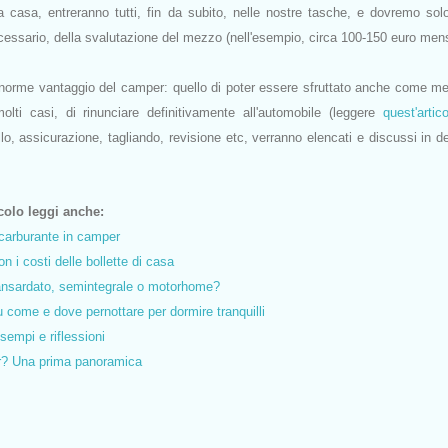
stra casa, entreranno tutti, fin da subito, nelle nostre tasche, e dovremo sol
ecessario, della svalutazione del mezzo (nell'esempio, circa 100-150 euro mensi
enorme vantaggio del camper: quello di poter essere sfruttato anche come m
olti casi, di rinunciare definitivamente all'automobile (leggere
quest'artic
ollo, assicurazione, tagliando, revisione etc, verranno elencati e discussi in de
icolo leggi anche:
e carburante in camper
 i costi delle bollette di casa
mansardato, semintegrale o motorhome?
 come e dove pernottare per dormire tranquilli
sempi e riflessioni
r? Una prima panoramica