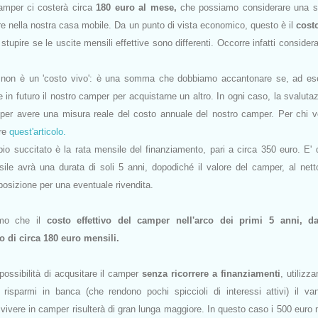
amper ci costerà circa
180 euro al mese,
che possiamo considerare una so
re nella nostra casa mobile. Da un punto di vista economico, questo è il
costo
tupire se le uscite mensili effettive sono differenti. Occorre infatti consider
r non è un 'costo vivo': è una somma che dobbiamo accantonare se, ad es
 in futuro il nostro camper per acquistarne un altro. In ogni caso, la svaluta
 per avere una misura reale del costo annuale del nostro camper. Per chi 
ere
quest'articolo.
pio succitato è la rata mensile del finanziamento, pari a circa 350 euro. E' 
le avrà una durata di soli 5 anni, dopodiché il valore del camper, al nett
posizione per una eventuale rivendita.
emo che il
costo effettivo del camper nell'arco dei primi 5 anni, d
to di circa 180 euro mensili.
possibilità di acqusitare il camper
senza ricorrere a finanziamenti
, utilizz
risparmi in banca (che rendono pochi spiccioli di interessi attivi) il va
er vivere in camper risulterà di gran lunga maggiore. In questo caso i 500 euro 