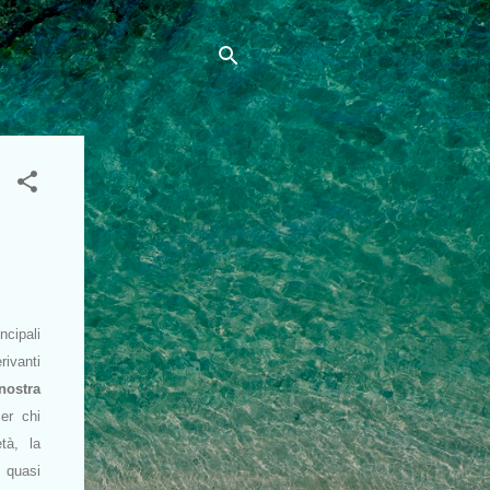
cipali
ivanti
nostra
Per chi
tà, la
 quasi