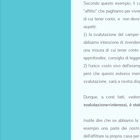
Secondo questo esempio, il c
"affitto" che paghiamo per vive
di cui tener conto, e non deve s
aspetti:
1) la svalutazione del campe
abbiamo intenzione di rivendere
una misura di cui tener conto
approfondire, consiglio di legg
2) l'unico costo vivo dell'esem
però che questo esborso mensi
svalutazione, sarà a nsotra dis
Dunque, a conti fatti, vedr
svalutazione+interessi, è sta
Inutile dire che se abbiamo la 
esempio una parte dei nostri 
dell'affittare la propria casa p