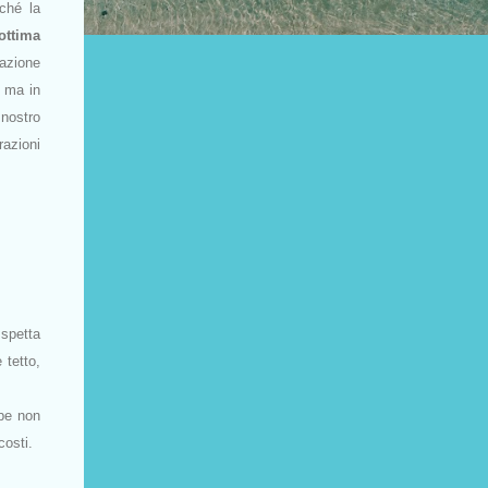
ché la
ottima
cazione
, ma in
 nostro
razioni
 spetta
 tetto,
bbe non
costi.