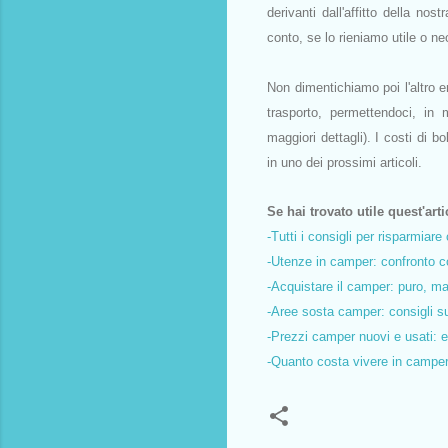
derivanti dall'affitto della no
conto, se lo rieniamo utile o n
Non dimentichiamo poi l'altro 
trasporto, permettendoci, in m
maggiori dettagli). I costi di b
in uno dei prossimi articoli.
Se hai trovato utile quest'art
-Tutti i consigli per risparmiar
-Utenze in camper: confronto con
-Acquistare il camper: puro, 
-Aree sosta camper: consigli su
-Prezzi camper nuovi e usati: e
-Quanto costa vivere in campe