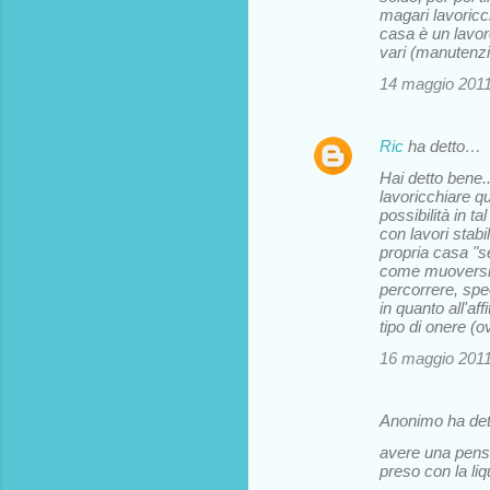
magari lavoricch
casa è un lavoro
vari (manutenzio
14 maggio 2011 
Ric
ha detto…
Hai detto bene.
lavoricchiare q
possibilità in 
con lavori stab
propria casa "s
come muoversi. 
percorrere, spec
in quanto all'af
tipo di onere (o
16 maggio 2011 
Anonimo ha de
avere una pen
preso con la liq