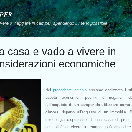
Passa ai contenuti principali
MPER
vivere o viaggiare in camper, spendendo il meno possibile
mia casa e vado a vivere in
nsiderazioni economiche
Nel
precedente articolo
abbiamo analizzato i prin
aspetti economici, positivi e negativi, der
dall'
acquisto di un
camper da utilizzare come 
dimora
, rispetto all'acquisto di un immobile. 
invece già disponesse di una casa di proprie
possibilità di vivere in camper può dipendere