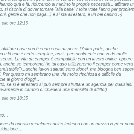
iando quà e là, riducendo al minimo le proprie necessità... affittare u
, si rischia di dover tornare "alla base" molte volte l'anno per problem
ni, gente che non paga...) e si sta all'estero, è un bel casino :-)
alle ore 12:15
..affittare casa non è certo cosa da poco! D'altra parte, anche
ua e là non è certo semplice, anzi...personalmente non vedo molte
tal senso. La vita da camper è compatibile con un lavoro online, oppure
ili, anche se temporanei (in tal caso utilizzeremo il camper come vera
emistabile")...anche lavori saltuari sono idonei, ma bisogna ben saper
Per questo mi sembrano una via molto rischiosa e difficile da
ie al giorno d'oggi...
fitto, se si è all'estero si può sempre sfruttare un'agenzia per qualsiasi
vviamente in cambio ci chiederà una mensilità di affitto!)
alle ore 18:35
tto…
sione da operaio metalmeccanico tedesco con un mezzo Hymer nuo
uidazione....