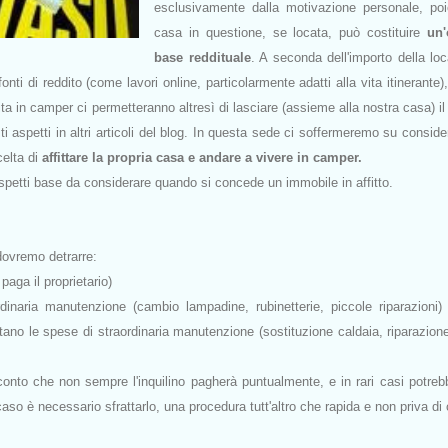
esclusivamente dalla motivazione personale, poi
casa in questione, se locata, può costituire
un'
base reddituale
. A seconda dell'importo della lo
nti di reddito (come lavori online, particolarmente adatti alla vita itinerante)
 vita in camper ci permetteranno altresì di lasciare (assieme alla nostra casa) il
i aspetti in altri articoli del blog. In questa sede ci soffermeremo su conside
celta di
affittare la propria casa e andare a vivere in camper.
spetti base da considerare quando si concede un immobile in affitto.
 dovremo detrarre:
 paga il proprietario)
ordinaria manutenzione (cambio lampadine, rubinetterie, piccole riparazioni)
pettano le spese di straordinaria manutenzione (sostituzione caldaia, riparazione
conto che non sempre l'inquilino pagherà puntualmente, e in rari casi potre
caso è necessario sfrattarlo, una procedura tutt'altro che rapida e non priva di 