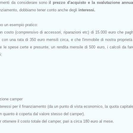
lementi da considerare sono
il prezzo d'acquisto e la svalutazione annua
anziamento, dobbiamo tener conto anche degli
interessi.
mo un esempio pratico:
n costo (comprensivo di accessori, riparazioni etc) di 15.000 euro che pa
 con una rata di 350 euro mensili circa, e che l'immobile di nostra proprietà
tte le spese certe e presunte, un rendita mensile di 500 euro, i calcoli da fa
i:
azione camper
nteressi per il finanziamento (da un punto di vista economico, la quota capital
n quanto è coperta dal valore stesso del camper).
ttenere il costo totale del camper, pari a circa 180 euro al mese.