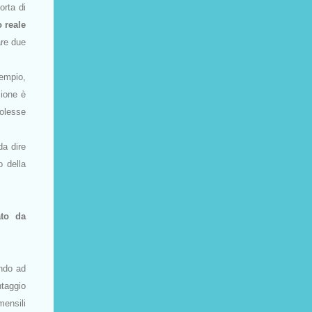
rta di
 reale
are due
empio,
zione è
volesse
da dire
o della
ato da
ando ad
ntaggio
mensili