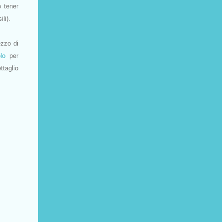
o tener
li).
ezzo di
olo
per
ttaglio