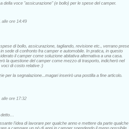
a della voce "assicurazione" (e bollo) per le spese del camper.
alle ore 14:49
spese di bollo, assicurazione, tagliando, revisione etc., verrano prese
in sede di confronto fra camper e automobile. In pratica, in questo
siderato il camper come soluzione abitativa alternativa a una casa.
rò la questione del camper come mezzo di trasporto, indicherò nel
e voci di costo relative :)
 per la segnalazione...magari inserirò una postilla a fine articolo.
alle ore 17:32
 detto…
essante l'idea di lavorare per qualche anno e mettere da parte qualche
tirare a campare un pò di anni in camper spendendo il meno possibile,