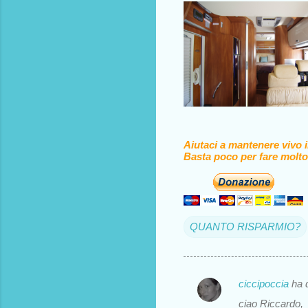
Aiutaci a mantenere vivo 
Basta poco per fare molto
QUANTO RISPARMIO?
ciccipoccia
ha 
C
ciao Riccardo,