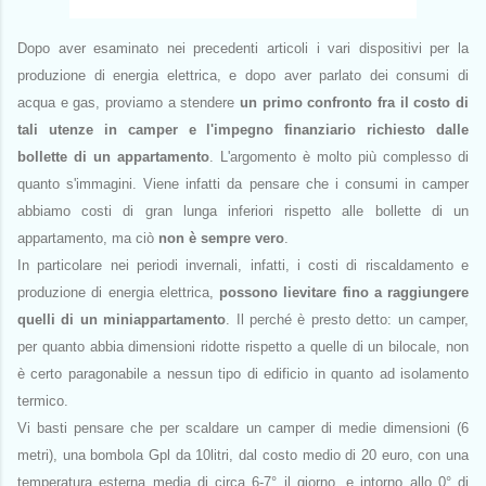
Dopo aver esaminato nei precedenti articoli i vari dispositivi per la
produzione di energia elettrica, e dopo aver parlato dei consumi di
acqua e gas, proviamo a stendere
un primo confronto fra il costo di
tali utenze in camper e l'impegno finanziario richiesto dalle
bollette di un appartamento
. L'argomento è molto più complesso di
quanto s'immagini. Viene infatti da pensare che i consumi in camper
abbiamo costi di gran lunga inferiori rispetto alle bollette di un
appartamento, ma ciò
non è sempre vero
.
In particolare nei periodi invernali, infatti, i costi di riscaldamento e
produzione di energia elettrica,
possono lievitare fino a raggiungere
quelli di un miniappartamento
. Il perché è presto detto: un camper,
per quanto abbia dimensioni ridotte rispetto a quelle di un bilocale, non
è certo paragonabile a nessun tipo di edificio in quanto ad isolamento
termico.
Vi basti pensare che per scaldare un camper di medie dimensioni (6
metri), una bombola Gpl da 10litri, dal costo medio di 20 euro, con una
temperatura esterna media di circa 6-7° il giorno, e intorno allo 0° di