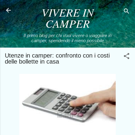
VIVERE IN
Passa ai contenuti principali
CAMPER
Il primo blog per chi vuol vivere o viaggiare in
camper, spendendo il meno possibile
Utenze in camper: confronto con i costi
delle bollette in casa