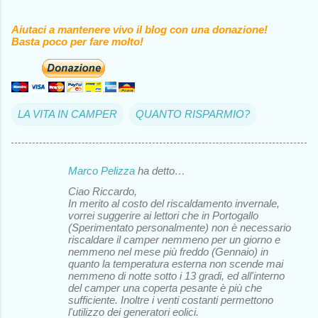
Aiutaci a mantenere vivo il blog con una donazione!
Basta poco per fare molto!
LA VITA IN CAMPER
QUANTO RISPARMIO?
Marco Pelizza
ha detto…
C
Ciao Riccardo,
o
In merito al costo del riscaldamento invernale,
vorrei suggerire ai lettori che in Portogallo
m
(Sperimentato personalmente) non è necessario
m
riscaldare il camper nemmeno per un giorno e
nemmeno nel mese più freddo (Gennaio) in
e
quanto la temperatura esterna non scende mai
nemmeno di notte sotto i 13 gradi, ed all'interno
n
del camper una coperta pesante è più che
t
sufficiente. Inoltre i venti costanti permettono
l'utilizzo dei generatori eolici.
i