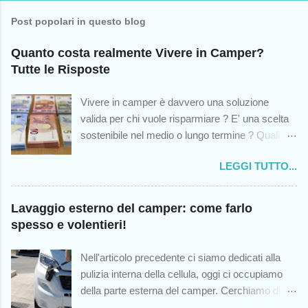
Post popolari in questo blog
Quanto costa realmente Vivere in Camper?
Tutte le Risposte
Vivere in camper è davvero una soluzione
valida per chi vuole risparmiare ? E' una scelta
sostenibile nel medio o lungo termine ? Quali
sono le spese impreviste cui andremo incontro?
LEGGI TUTTO...
Queste sono solo alcuni dei dubbi che colgono -
o dovrebbero cogliere - chiunque abbia mai
pensato di intraprendere questa scelta di vita, in
Lavaggio esterno del camper: come farlo
modo temporaneo o permanente. Sebbene
spesso e volentieri!
questo blog (nato dodici anni fa) sia stato un
antesignano nel trattare l'argomento del vivere in
Nell'articolo precedente ci siamo dedicati alla
camper, noto che oggi sono sorti numerosi
pulizia interna della cellula, oggi ci occupiamo
canali al riguardo, e come sempre accade in
della parte esterna del camper. Cerchiamo di
queste situazioni, la qualità lascia molto a
non rimandare questo appuntamento: quanto più