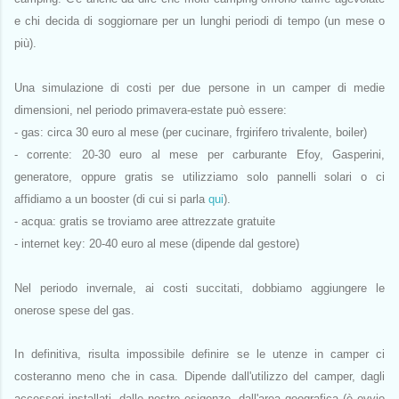
e chi decida di soggiornare per un lunghi periodi di tempo (un mese o
più).
Una simulazione di costi per due persone in un camper di medie
dimensioni, nel periodo primavera-estate può essere:
- gas: circa 30 euro al mese (per cucinare, frgirifero trivalente, boiler)
- corrente: 20-30 euro al mese per carburante Efoy, Gasperini,
generatore, oppure gratis se utilizziamo solo pannelli solari o ci
affidiamo a un booster (di cui si parla
qui
).
- acqua: gratis se troviamo aree attrezzate gratuite
- internet key: 20-40 euro al mese (dipende dal gestore)
Nel periodo invernale, ai costi succitati, dobbiamo aggiungere le
onerose spese del gas.
In definitiva, risulta impossibile definire se le utenze in camper ci
costeranno meno che in casa. Dipende dall'utilizzo del camper, dagli
accessori installati, dalle nostre esigenze, dall'area geografica (è ovvio