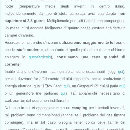
notte (temperature medie degli inverni in centro italia),
indipendentemente dal tipo di stufa utilizzata, avrà una durata
non
superiore ai 2-3 giorni
. Moltiplicando per tutti i giorni che compongono
un mese, ci si accorge facilmente di quanto possa costare scaldare un
camper d'inverno.
Ricordiamo inoltre che d'inverno
utilizzeremo maggiormente le luci
, e
che
le stufe moderne
, al contrario di quelle più datate (come abbiamo
spiegato in
quest'articolo
),
consumano una certa quantità di
corrente.
Inutile dire che d'inverno i pannelli solari sono quasi inutili (leggi
qui
),
per cui dovremo far affidamento ad altri dispositivi per la produzione di
energia elettrica, quali l'Efoy (leggi
qui
), un Gasperini (di cui si parla
qui)
o un generatore (ne parliamo
qui
). Tali apparecchi necessitano di
carburante
, dal costo non indifferente.
Nel caso in cui ci appoggiassimo a un
camping
per i periodi invernali,
tali problemi sono ridimensionati (anche se il problema del gas rimane
comunque), ma in tal caso bisogna tener conto delle tariffe dei
camping. C'è anche da dire che molti camping offrono tariffe agevolate