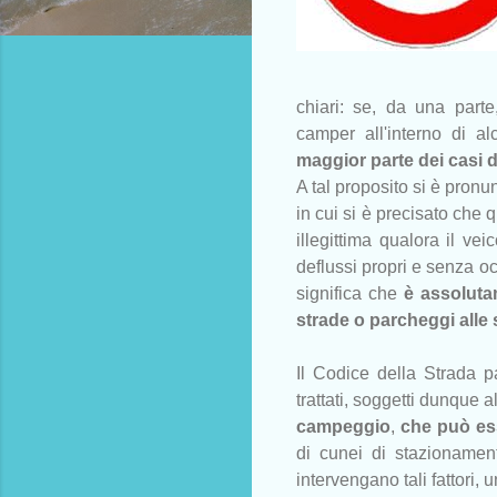
chiari: se, da una part
camper all'interno di a
maggior parte dei casi del
A tal proposito si è pronu
in cui si è precisato che 
illegittima qualora il ve
deflussi propri e senza o
significa che
è assolutam
strade o parcheggi alle
Il Codice della Strada p
trattati, soggetti dunque a
campeggio
,
che può ess
di cunei di stazionamen
intervengano tali fattori, 