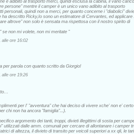
e è adibito al trasporto merci, quindi esclusa la cabina, il vano caric
re persone" mentre il camper è un unico vano adibito al trasporto
ti personali, quindi non a merci, per quanto concerne i "diabolici" divie
ha descritto Ricky,Io sono un estimatore di Cervantes, ed applicare 
are altrove" non solo è sensata ma rispettosa con il nostro spirito di
 " se non mi volete, non mi meritate "
alle ore 16:02
 per parola con quanto scritto da Giorgio!
alle ore 19:26
tto…
plimenti per l' "avventura" che hai deciso di vivere xche' non e' certo
per chi non ha ancora "famiglia"...).
ecifico argomento dei tanti, troppi, divieti illegittimi di sosta per camp
chi" utilizzati dalle amm. comunali per cercare di allontanare i camper t
atrici di altezza, il divieto di transito per veicoli superiori a xx qli, le tari