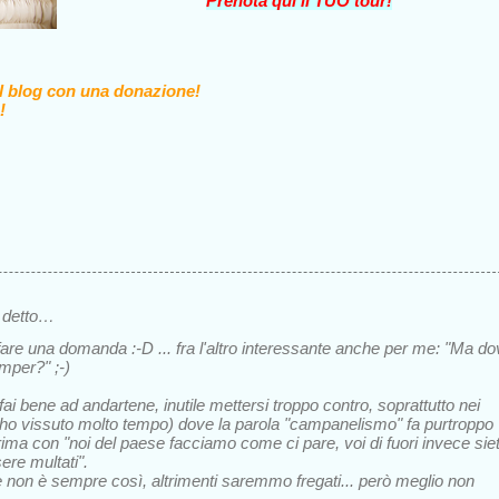
Prenota qui il TUO tour!
il blog con una donazione!
!
 detto…
 fare una domanda :-D ... fra l'altro interessante anche per me: "Ma d
mper?" ;-)
ai bene ad andartene, inutile mettersi troppo contro, soprattutto nei
c'ho vissuto molto tempo) dove la parola "campanelismo" fa purtroppo
ima con "noi del paese facciamo come ci pare, voi di fuori invece sie
ere multati".
non è sempre così, altrimenti saremmo fregati... però meglio non