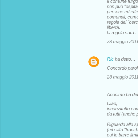
Il comune furgon
non può "ospita
persone ed effet
comunali, come 
regola del "cerc
libertà.
la regola sarà :
28 maggio 2011 
Ric
ha detto…
Concordo parola
28 maggio 2011 
Anonimo ha de
Ciao,
innanzitutto com
da tutti (anche 
Riguardo allo sp
(e/o altri "truc
cui le barre limit