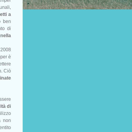
camper
nali,
tti a
o ben
to di
o
nella
o 2008
mper è
ettere
o. Ciò
inate
ssere
ità di
ilizzo
a non
entito