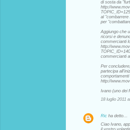
di sosta da "fu
http://www.mov
TOPIC_ID=1259
al "combarrere i
per "combattare
Aggiungo che un
ricorsi e denunc
commercianti loc
http://www.mov
TOPIC_ID=1403
commercianti a 
Per concludere,
partecipa all'ini
comportamenti s
http://www.mov
Ivano (uno dei 
18 luglio 2011 a
Ric
ha detto…
Ciao Ivano, app
il vostro volant