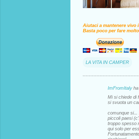
Aiutaci a mantenere vivo 
Basta poco per fare molto
LA VITA IN CAMPER
ImFromItaly
ha
C
Mi si chiede di
o
si svuota un ca
m
comunque si... f
m
piccoli paesi (
troppo spesso r
e
qui solo per ess
Fortunatamente 
n