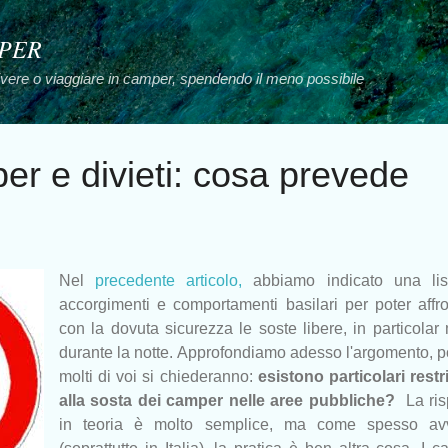
Passa ai contenuti principali
MPER
vivere o viaggiare in camper, spendendo il meno possibile
r e divieti: cosa prevede
Nel
precedente articolo,
abbiamo indicato una lis
accorgimenti e comportamenti basilari per poter affr
con la dovuta sicurezza le soste libere, in particola
durante la notte. Approfondiamo adesso l'argomento, 
molti di voi si chiederanno:
esistono particolari restr
alla sosta dei camper nelle aree pubbliche?
La ris
in teoria è molto semplice, ma come spesso av