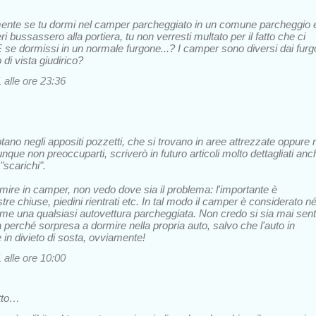
mente se tu dormi nel camper parcheggiato in un comune parcheggio e
eri bussassero alla portiera, tu non verresti multato per il fatto che ci
 se dormissi in un normale furgone...? I camper sono diversi dai furg
di vista giudirico?
alle ore 23:36
otano negli appositi pozzetti, che si trovano in aree attrezzate oppure 
ue non preoccuparti, scriverò in futuro articoli molto dettagliati anc
"scarichi".
rmire in camper, non vedo dove sia il problema: l'importante è
re chiuse, piedini rientrati etc. In tal modo il camper è considerato n
e una qualsiasi autovettura parcheggiata. Non credo si sia mai sent
a perché sorpresa a dormire nella propria auto, salvo che l'auto in
 in divieto di sosta, ovviamente!
alle ore 10:00
tto…