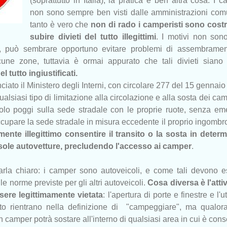
(soprattutto in Italia), la pratica è ben altra cosa. I 
non sono sempre ben visti dalle amministrazioni comu
tanto è vero che
non di rado i camperisti sono costre
subire divieti del tutto illegittimi
. I motivi non son
e, può sembrare opportuno evitare problemi di assembramen
lcune zone, tuttavia è ormai appurato che tali divieti sian
 tutto ingiustificati.
nciato il Ministero degli Interni, con circolare 277 del 15 gennai
qualsiasi tipo di limitazione alla circolazione e alla sosta dei ca
icolo poggi sulla sede stradale con le proprie ruote, senza em
ccupare la sede stradale in misura eccedente il proprio ingombr
ente illegittimo consentire il transito o la sosta in determ
 sole autovetture, precludendo l'accesso ai camper
.
arla chiaro: i camper sono autoveicoli, e come tali devono e
lle norme previste per gli altri autoveicoli.
Cosa diversa è l'attiv
ere legittimamente vietata
: l'apertura di porte e finestre e l'ut
to rientrano nella definizione di "campeggiare", ma qualor
un camper potrà sostare all'interno di qualsiasi area in cui è cons