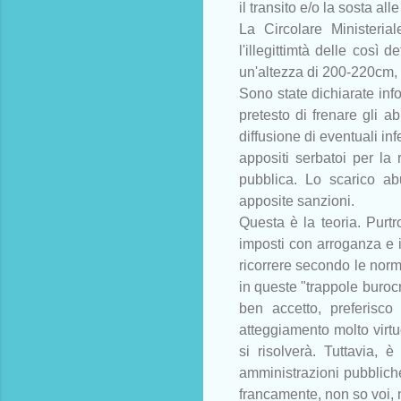
il transito e/o la sosta all
La Circolare Ministeri
l'illegittimtà delle così d
un'altezza di 200-220cm,
Sono state dichiarate inf
pretesto di frenare gli a
diffusione di eventuali in
appositi serbatoi per la 
pubblica. Lo scarico ab
apposite sanzioni.
Questa è la teoria. Purtr
imposti con arroganza e i
ricorrere secondo le norm
in queste "trappole buroc
ben accetto, preferisc
atteggiamento molto virtuo
si risolverà. Tuttavia, è
amministrazioni pubbliche 
francamente, non so voi, 