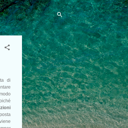
ta di
ontare
r modo
poiché
izioni
posta
viene