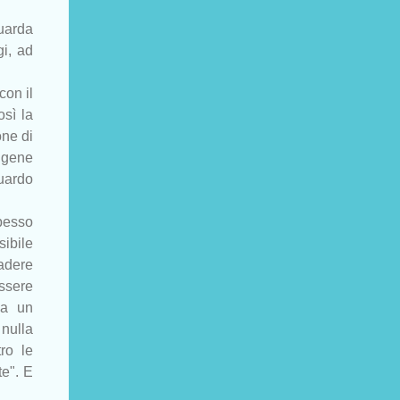
uarda
gi, ad
con il
osì la
one di
'igene
uardo
spesso
sibile
cadere
essere
ia un
 nulla
tro le
te". E