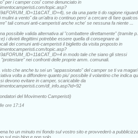
rto" per i camper cosi' come denunciato in
imentocamperisti.com/topic.asp?
&FORUM_ID=11&CAT_ID=4), se da una parte ti do ragione riguard
 mulini a vento" da un'altra io continuo pero' a cercare di fare qualco
re" tali comuni anti-camperisti anche xche' se nessuna fa niente ...
a possibile valida alternativa al "combattere direttamente" (tramite p.
e) i divieti illegittimi potrebbe essere quella di consegnare ai
ali dei comuni anti-camperisti il biglietto da visita proposto in
imentocamperisti.com/topic.asp?
&FORUM_ID=11&CAT_ID=4 in modo tale che siano gli stessi
"protestare" nei confronti delle proprie amm. comunali.
 visto che anche tu sei un "appassionato" del camper se ti va magari
ziativa volta a diffondere quanto piu' possibile il volantino che indica qu
i devono evitare in camper, scaricabile da
imentocamperisti.com/dl_info.asp?id=92
fondatori del Movimento Camperisti)
lle ore 17:14
ena ho un minuto mi fiondo sul vostro sito e provvederò a pubblicizz
ino sul mio blog e non solo.