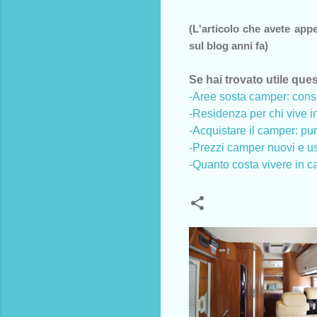
(L'articolo che avete app
sul blog anni fa)
Se hai trovato utile ques
-Aree sosta camper: consi
-Residenza per chi vive in
-Acquistare il camper: p
-Prezzi camper nuovi e usa
-Quanto costa vivere in