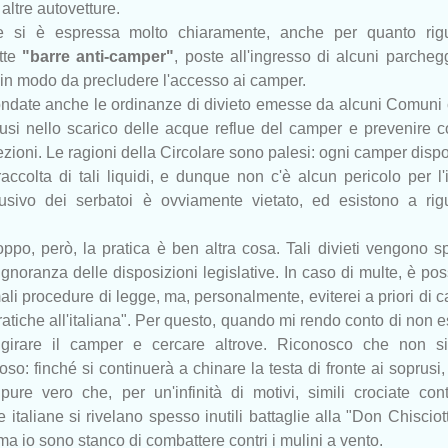
e altre autovetture.
ale si è espressa molto chiaramente, anche per quanto rig
ette
"barre anti-camper"
, poste all'ingresso di alcuni parcheg
 in modo da precludere l'accesso ai camper.
ondate anche le ordinanze di divieto emesse da alcuni Comuni 
busi nello scarico delle acque reflue del camper e prevenire c
fezioni. Le ragioni della Circolare sono palesi: ogni camper disp
raccolta di tali liquidi, e dunque non c'è alcun pericolo per l
usivo dei serbatoi è ovviamente vietato, ed esistono a rig
oppo, però, la pratica è ben altra cosa. Tali divieti vengono 
gnoranza delle disposizioni legislative. In caso di multe, è pos
ali procedure di legge, ma, personalmente, eviterei a priori di 
ratiche all'italiana". Per questo, quando mi rendo conto di non 
o girare il camper e cercare altrove. Riconosco che non s
so: finché si continuerà a chinare la testa di fronte ai soprusi,
 pure vero che, per un'infinità di motivi, simili crociate con
italiane si rivelano spesso inutili battaglie alla "Don Chisciot
ma io sono stanco di combattere contri i mulini a vento.