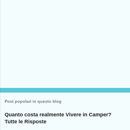
o
s
t
a
u
n
c
o
m
m
e
n
t
o
Post popolari in questo blog
Quanto costa realmente Vivere in Camper?
Tutte le Risposte