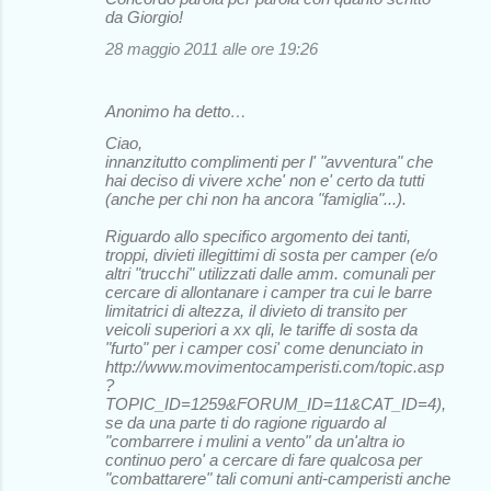
da Giorgio!
28 maggio 2011 alle ore 19:26
Anonimo ha detto…
Ciao,
innanzitutto complimenti per l' "avventura" che
hai deciso di vivere xche' non e' certo da tutti
(anche per chi non ha ancora "famiglia"...).
Riguardo allo specifico argomento dei tanti,
troppi, divieti illegittimi di sosta per camper (e/o
altri "trucchi" utilizzati dalle amm. comunali per
cercare di allontanare i camper tra cui le barre
limitatrici di altezza, il divieto di transito per
veicoli superiori a xx qli, le tariffe di sosta da
"furto" per i camper cosi' come denunciato in
http://www.movimentocamperisti.com/topic.asp
?
TOPIC_ID=1259&FORUM_ID=11&CAT_ID=4),
se da una parte ti do ragione riguardo al
"combarrere i mulini a vento" da un'altra io
continuo pero' a cercare di fare qualcosa per
"combattarere" tali comuni anti-camperisti anche