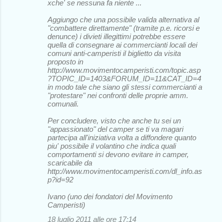
xche' se nessuna fa niente ...
Aggiungo che una possibile valida alternativa al
"combattere direttamente" (tramite p.e. ricorsi e
denunce) i divieti illegittimi potrebbe essere
quella di consegnare ai commercianti locali dei
comuni anti-camperisti il biglietto da visita
proposto in
http://www.movimentocamperisti.com/topic.asp
?TOPIC_ID=1403&FORUM_ID=11&CAT_ID=4
in modo tale che siano gli stessi commercianti a
"protestare" nei confronti delle proprie amm.
comunali.
Per concludere, visto che anche tu sei un
"appassionato" del camper se ti va magari
partecipa all'iniziativa volta a diffondere quanto
piu' possibile il volantino che indica quali
comportamenti si devono evitare in camper,
scaricabile da
http://www.movimentocamperisti.com/dl_info.as
p?id=92
Ivano (uno dei fondatori del Movimento
Camperisti)
18 luglio 2011 alle ore 17:14