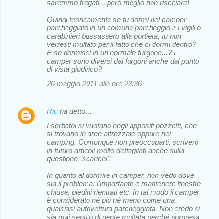
saremmo fregati... però meglio non rischiare!
Quindi teoricamente se tu dormi nel camper
parcheggiato in un comune parcheggio e i vigili o
carabinieri bussassero alla portiera, tu non
verresti multato per il fatto che ci dormi dentro?
E se dormissi in un normale furgone...? I
camper sono diversi dai furgoni anche dal punto
di vista giudirico?
26 maggio 2011 alle ore 23:36
Ric
ha detto…
I serbatoi si vuotano negli appositi pozzetti, che
si trovano in aree attrezzate oppure nei
camping. Comunque non preoccuparti, scriverò
in futuro articoli molto dettagliati anche sulla
questione "scarichi".
In quanto al dormire in camper, non vedo dove
sia il problema: l'importante è mantenere finestre
chiuse, piedini rientrati etc. In tal modo il camper
è considerato né più né meno come una
qualsiasi autovettura parcheggiata. Non credo si
sia mai sentito di gente multata perché sorpresa