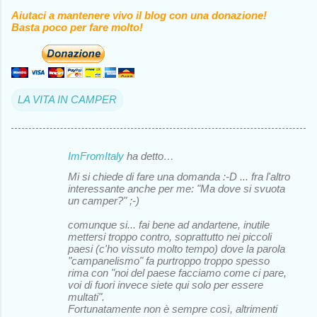
Aiutaci a mantenere vivo il blog con una donazione!
Basta poco per fare molto!
LA VITA IN CAMPER
ImFromItaly
ha detto…
C
Mi si chiede di fare una domanda :-D ... fra l'altro
o
interessante anche per me: "Ma dove si svuota
un camper?" ;-)
m
m
comunque si... fai bene ad andartene, inutile
mettersi troppo contro, soprattutto nei piccoli
e
paesi (c'ho vissuto molto tempo) dove la parola
"campanelismo" fa purtroppo troppo spesso
n
rima con "noi del paese facciamo come ci pare,
t
voi di fuori invece siete qui solo per essere
multati".
i
Fortunatamente non è sempre così, altrimenti