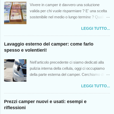
Vivere in camper è davvero una soluzione
valida per chi vuole risparmiare ? E' una scelta
sostenibile nel medio o lungo termine ? Quali
sono le spese impreviste cui andremo incontro?
LEGGI TUTTO...
Queste sono solo alcuni dei dubbi che colgono -
o dovrebbero cogliere - chiunque abbia mai
pensato di intraprendere questa scelta di vita, in
Lavaggio esterno del camper: come farlo
modo temporaneo o permanente. Sebbene
spesso e volentieri!
questo blog (nato dodici anni fa) sia stato un
antesignano nel trattare l'argomento del vivere in
Nell'articolo precedente ci siamo dedicati alla
camper, noto che oggi sono sorti numerosi
pulizia interna della cellula, oggi ci occupiamo
canali al riguardo, e come sempre accade in
della parte esterna del camper. Cerchiamo di
queste situazioni, la qualità lascia molto a
non rimandare questo appuntamento: quanto più
desiderare. Sicché, sulla scorta di quella che
LEGGI TUTTO...
spesso laveremo il camper, tanto più agevole
ormai appare sempre più simile alla classica
sarà ogni lavaggio . La pulizia esterna non va
"moda in salsa social", alcuni sembrano
trascurata, rende il mezzo esteticamente
Prezzi camper nuovi e usati: esempi e
pensare - o magari inducono altri a pensare -
gradevole eliminando le classiche righe nere
riflessioni
che vivere in camper sia una sorta di gioco per
che si creano dalle colature delle acque