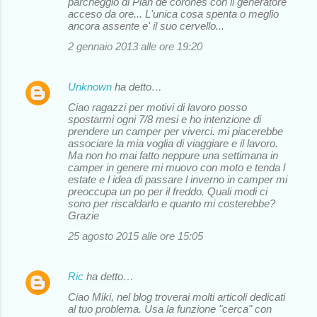
parcheggio di Plan de corones con il generatore
acceso da ore... L'unica cosa spenta o meglio
ancora assente e' il suo cervello...
2 gennaio 2013 alle ore 19:20
Unknown
ha detto…
Ciao ragazzi per motivi di lavoro posso
spostarmi ogni 7/8 mesi e ho intenzione di
prendere un camper per viverci. mi piacerebbe
associare la mia voglia di viaggiare e il lavoro.
Ma non ho mai fatto neppure una settimana in
camper in genere mi muovo con moto e tenda l
estate e l idea di passare l inverno in camper mi
preoccupa un po per il freddo. Quali modi ci
sono per riscaldarlo e quanto mi costerebbe?
Grazie
25 agosto 2015 alle ore 15:05
Ric
ha detto…
Ciao Miki, nel blog troverai molti articoli dedicati
al tuo problema. Usa la funzione "cerca" con