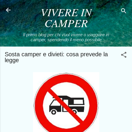
VIVERE IN
Passa ai contenuti principali
CAMPER
Il primo blog per chi vuol vivere o viaggiare in
camper, spendendo il meno possibile
Sosta camper e divieti: cosa prevede la
legge