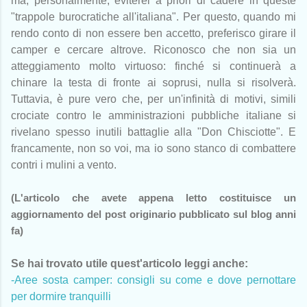
ma, personalmente, eviterei a priori di cadere in queste
"trappole burocratiche all'italiana". Per questo, quando mi
rendo conto di non essere ben accetto, preferisco girare il
camper e cercare altrove. Riconosco che non sia un
atteggiamento molto virtuoso: finché si continuerà a
chinare la testa di fronte ai soprusi, nulla si risolverà.
Tuttavia, è pure vero che, per un'infinità di motivi, simili
crociate contro le amministrazioni pubbliche italiane si
rivelano spesso inutili battaglie alla "Don Chisciotte". E
francamente, non so voi, ma io sono stanco di combattere
contri i mulini a vento.
(L'articolo che avete appena letto costituisce un
aggiornamento del post originario pubblicato sul blog anni
fa)
Se hai trovato utile quest'articolo leggi anche:
-Aree sosta camper: consigli su come e dove pernottare
per dormire tranquilli