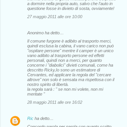
a dormire nella propria auto, salvo che l'auto in
questione fosse in divieto di sosta, ovviamente!
27 maggio 2011 alle ore 10:00
Anonimo ha detto…
Il comune furgone è adibito al trasporto merci,
quindi esclusa la cabina, il vano carico non può
"ospitare persone" mentre il camper è un unico
vano adibito al trasporto persone ed effetti
personali, quindi non a merci, per quanto
concerne i "diabolici" divieti comunali, come ha
descritto Ricky,Io sono un estimatore di
Cervantes, ed applicare la regola del "cercare
altrove" non solo è sensata ma rispettosa con il
nostro spirito di libertà.
la regola sarà : " se non mi volete, non mi
meritate "
28 maggio 2011 alle ore 16:02
Ric
ha detto…
Concordo parola per parola con quanto scritto