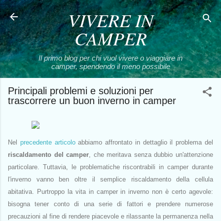
VIVERE IN
Passa ai contenuti principali
CAMPER
Il primo blog per chi vuol vivere o viaggiare in
camper, spendendo il meno possibile
Principali problemi e soluzioni per
trascorrere un buon inverno in camper
Nel
precedente articolo
abbiamo affrontato in dettaglio il problema del
riscaldamento del camper
, che meritava senza dubbio un'attenzione
particolare. Tuttavia, le problematiche riscontrabili in camper durante
l'inverno vanno ben oltre il semplice riscaldamento della cellula
abitativa. Purtroppo la vita in camper in inverno non è certo agevole:
bisogna tener conto di una serie di fattori e prendere numerose
precauzioni al fine di rendere piacevole e rilassante la permanenza nella