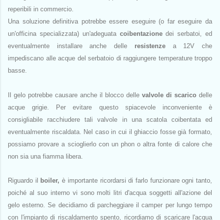
reperibili in commercio.
Una soluzione definitiva potrebbe essere eseguire (o far eseguire da
un'officina specializzata) un'adeguata
coibentazione
dei serbatoi, ed
eventualmente installare anche delle
resistenze
a 12V che
impediscano alle acque del serbatoio di raggiungere temperature troppo
basse.
Il gelo potrebbe causare anche il blocco delle
valvole di scarico
delle
acque grigie. Per evitare questo spiacevole inconveniente è
consigliabile racchiudere tali valvole in una scatola coibentata ed
eventualmente riscaldata. Nel caso in cui il ghiaccio fosse già formato,
possiamo provare a scioglierlo con un phon o altra fonte di calore che
non sia una fiamma libera.
Riguardo il
boiler,
è importante ricordarsi di farlo funzionare ogni tanto,
poiché al suo interno vi sono molti litri d'acqua soggetti all'azione del
gelo esterno. Se decidiamo di parcheggiare il camper per lungo tempo
con l'impianto di riscaldamento spento, ricordiamo di scaricare l'acqua