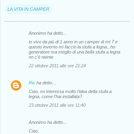
LA VITA IN CAMPER
Anonimo ha detto…
C
io vivo da più di 1 anno in un camper di mt 7 e
o
questo inverno mi faccio la stufa a legna...ho
generatore ma meglio di una bella stufa a legna
m
nn c'è niente
m
22 ottobre 2011 alle ore 21:24
e
n
Ric
ha detto…
t
Ciao, mi interessa molto l'idea della stufa a
i
legna, come l'hai installata?
23 ottobre 2011 alle ore 11:40
Anonimo ha detto…
Ciao,