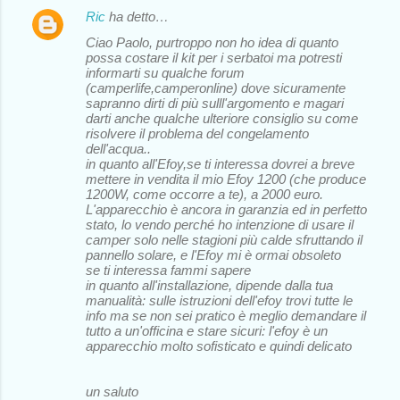
Ric
ha detto…
Ciao Paolo, purtroppo non ho idea di quanto
possa costare il kit per i serbatoi ma potresti
informarti su qualche forum
(camperlife,camperonline) dove sicuramente
sapranno dirti di più sulll'argomento e magari
darti anche qualche ulteriore consiglio su come
risolvere il problema del congelamento
dell'acqua..
in quanto all'Efoy,se ti interessa dovrei a breve
mettere in vendita il mio Efoy 1200 (che produce
1200W, come occorre a te), a 2000 euro.
L'apparecchio è ancora in garanzia ed in perfetto
stato, lo vendo perché ho intenzione di usare il
camper solo nelle stagioni più calde sfruttando il
pannello solare, e l'Efoy mi è ormai obsoleto
se ti interessa fammi sapere
in quanto all'installazione, dipende dalla tua
manualità: sulle istruzioni dell'efoy trovi tutte le
info ma se non sei pratico è meglio demandare il
tutto a un'officina e stare sicuri: l'efoy è un
apparecchio molto sofisticato e quindi delicato
un saluto