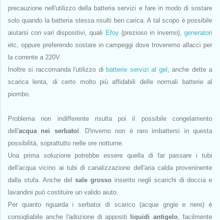
precauzione nell'utilizzo della batteria servizi e fare in modo di sostare
solo quando la batteria stessa risulti ben carica. A tal scopo è possibile
aiutarsi con vari dispositivi, quali
Efoy
(prezioso in inverno),
generatori
etc, oppure preferendo sostare in campeggi dove troveremo allacci per
la corrente a 220V.
Inoltre si raccomanda l'utilizzo di
batterie servizi al gel
, anche dette a
scarica lenta, di certo molto più affidabili delle normali batterie al
piombo.
Problema non indifferente risulta poi il possibile congelamento
dell'
acqua nei serbatoi
. D'inverno non è raro imbattersi in questa
possibilità, soprattutto nelle ore notturne.
Una prima soluzione potrebbe essere quella di far passare i tubi
dell'acqua vicino ai tubi di canalizzazione dell'aria calda proveninente
dalla stufa. Anche del
sale grosso
inserito negli scarichi di doccia e
lavandini può costituire un valido aiuto.
Per quanto riguarda i serbatoi di scarico (acque grigie e nere) è
consigliabile anche l'adozione di appositi
liquidi antigelo
, facilmente