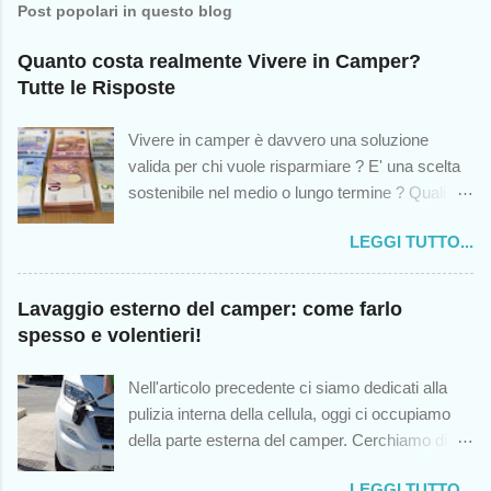
Post popolari in questo blog
Quanto costa realmente Vivere in Camper?
Tutte le Risposte
Vivere in camper è davvero una soluzione
valida per chi vuole risparmiare ? E' una scelta
sostenibile nel medio o lungo termine ? Quali
sono le spese impreviste cui andremo incontro?
LEGGI TUTTO...
Queste sono solo alcuni dei dubbi che colgono -
o dovrebbero cogliere - chiunque abbia mai
pensato di intraprendere questa scelta di vita, in
Lavaggio esterno del camper: come farlo
modo temporaneo o permanente. Sebbene
spesso e volentieri!
questo blog (nato dodici anni fa) sia stato un
antesignano nel trattare l'argomento del vivere in
Nell'articolo precedente ci siamo dedicati alla
camper, noto che oggi sono sorti numerosi
pulizia interna della cellula, oggi ci occupiamo
canali al riguardo, e come sempre accade in
della parte esterna del camper. Cerchiamo di
queste situazioni, la qualità lascia molto a
non rimandare questo appuntamento: quanto più
desiderare. Sicché, sulla scorta di quella che
LEGGI TUTTO...