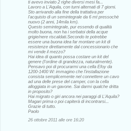
ti avevo inviato 2 righe diversi mesi fa...
Lavoro a L'Aquila, con turni alternati di 7 giorni.
Sto arrivando alla fine della trattativa per
l'acquisto di un semintegrale da 6 mt pressochè
nuovo (2 anni, 14mila km).
Questo semintegrale, pur essendo di qualità
molto buona, non ha i serbatoi della acque
grigie/nere riscaldati.Secondo te potrebbe
essere una buona idea far montare un kit di
resistenze direttamente dal concessionario che
mi vende il mezzo?
Hai idea di quanto possa costare un kit del
genere (l'ordine di grandezza, naturalmente).
Pensavo poi di procurarmi una cella Efoy da
1200-1400 W: immagino che l'installazione
consista semplicemente nel connettere un cavo
ad una delle prese del camper, con la cella
alloggiata in un gavone. Sai darmi qualche dritta
in proposito?
Hai migrato o giri ancora nei paraggi di L'Aquila?
Magari prima o poi capiterà di incontrarsi...
Grazie di tutto.
Paolo
26 ottobre 2011 alle ore 16:20