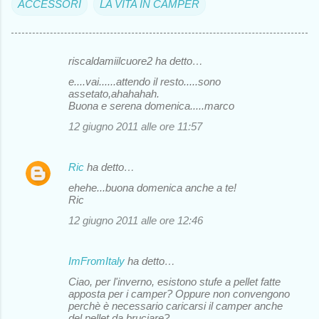
ACCESSORI
LA VITA IN CAMPER
riscaldamiilcuore2 ha detto…
C
e....vai......attendo il resto.....sono
o
assetato,ahahahah.
Buona e serena domenica.....marco
m
12 giugno 2011 alle ore 11:57
m
e
Ric
ha detto…
n
ehehe...buona domenica anche a te!
t
Ric
i
12 giugno 2011 alle ore 12:46
ImFromItaly
ha detto…
Ciao, per l'inverno, esistono stufe a pellet fatte
apposta per i camper? Oppure non convengono
perchè è necessario caricarsi il camper anche
del pellet da bruciare?