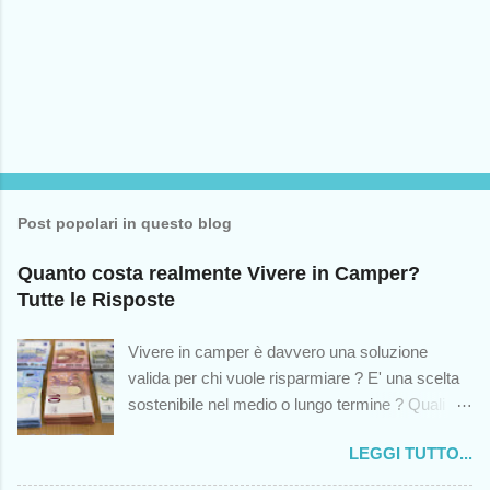
m
m
e
n
t
o
Post popolari in questo blog
Quanto costa realmente Vivere in Camper?
Tutte le Risposte
Vivere in camper è davvero una soluzione
valida per chi vuole risparmiare ? E' una scelta
sostenibile nel medio o lungo termine ? Quali
sono le spese impreviste cui andremo incontro?
LEGGI TUTTO...
Queste sono solo alcuni dei dubbi che colgono -
o dovrebbero cogliere - chiunque abbia mai