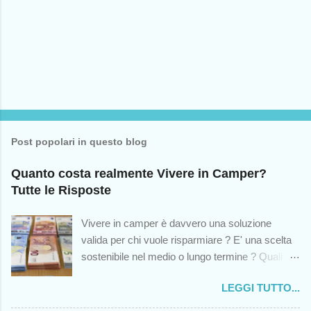
m
m
e
n
t
o
Post popolari in questo blog
Quanto costa realmente Vivere in Camper?
Tutte le Risposte
Vivere in camper è davvero una soluzione
valida per chi vuole risparmiare ? E' una scelta
sostenibile nel medio o lungo termine ? Quali
sono le spese impreviste cui andremo incontro?
LEGGI TUTTO...
Queste sono solo alcuni dei dubbi che colgono -
o dovrebbero cogliere - chiunque abbia mai