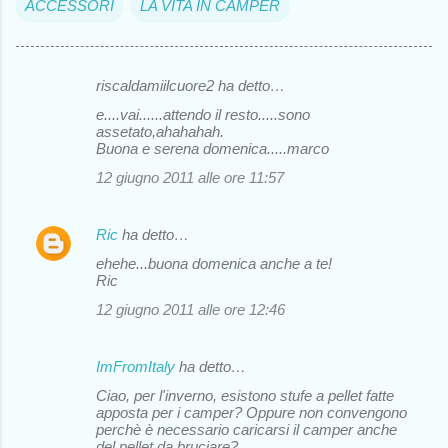
ACCESSORI
LA VITA IN CAMPER
riscaldamiilcuore2 ha detto…
C
e....vai......attendo il resto.....sono
o
assetato,ahahahah.
Buona e serena domenica.....marco
m
12 giugno 2011 alle ore 11:57
m
e
Ric
ha detto…
n
ehehe...buona domenica anche a te!
t
Ric
i
12 giugno 2011 alle ore 12:46
ImFromItaly
ha detto…
Ciao, per l'inverno, esistono stufe a pellet fatte
apposta per i camper? Oppure non convengono
perchè è necessario caricarsi il camper anche
del pellet da bruciare?