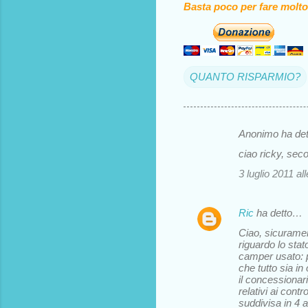
Basta poco per fare molto
QUANTO RISPARMIO?
Anonimo ha de
C
ciao ricky, sec
o
3 luglio 2011 al
m
m
Ric
ha detto…
e
Ciao, sicuramen
n
riguardo lo sta
camper usato: p
t
che tutto sia in
i
il concessionari
relativi ai cont
suddivisa in 4 ar