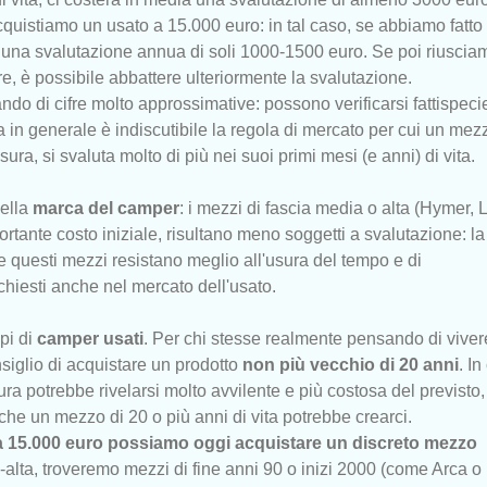
quistiamo un usato a 15.000 euro: in tal caso, se abbiamo fatto
una svalutazione annua di soli 1000-1500 euro. Se poi riuscia
e, è possibile abbattere ulteriormente la svalutazione.
ndo di cifre molto approssimative: possono verificarsi fattispeci
a in generale è indiscutibile la regola di mercato per cui un mez
ra, si svaluta molto di più nei suoi primi mesi (e anni) di vita.
ella
marca del camper
: i mezzi di fascia media o alta (Hymer, 
portante costo iniziale, risultano meno soggetti a svalutazione: la
che questi mezzi resistano meglio all'usura del tempo e di
hiesti anche nel mercato dell'usato.
pi di
camper usati
. Per chi stesse realmente pensando di viver
siglio di acquistare un prodotto
non più vecchio di 20 anni
. I
ura potrebbe rivelarsi molto avvilente e più costosa del previsto,
 che un mezzo di 20 o più anni di vita potrebbe crearci.
 15.000 euro possiamo oggi acquistare un discreto mezzo
-alta, troveremo mezzi di fine anni 90 o inizi 2000 (come Arca o