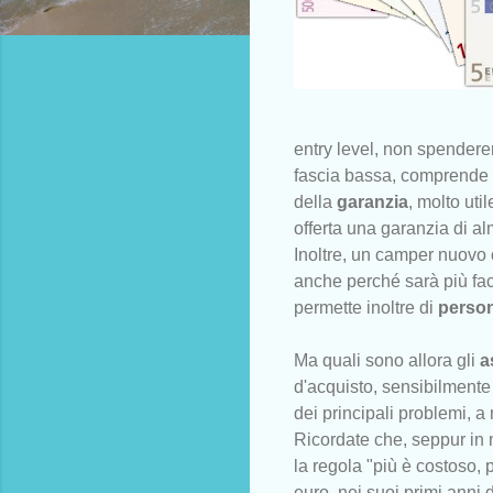
entry level, non spender
fascia bassa, comprende 
della
garanzia
, molto uti
offerta una garanzia di al
Inoltre, un camper nuovo
anche perché sarà più faci
permette inoltre di
person
Ma quali sono allora gli
a
d'acquisto, sensibilmente
dei principali problemi, a
Ricordate che, seppur in 
la regola "più è costoso,
euro, nei suoi primi anni 