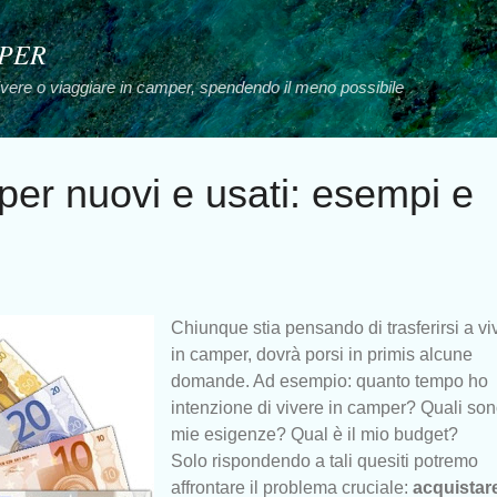
Passa ai contenuti principali
MPER
vivere o viaggiare in camper, spendendo il meno possibile
er nuovi e usati: esempi e
Chiunque stia pensando di trasferirsi a vi
in camper, dovrà porsi in primis alcune
domande. Ad esempio: quanto tempo ho
intenzione di vivere in camper? Quali son
mie esigenze? Qual è il mio budget?
Solo rispondendo a tali quesiti potremo
affrontare il problema cruciale:
acquistar