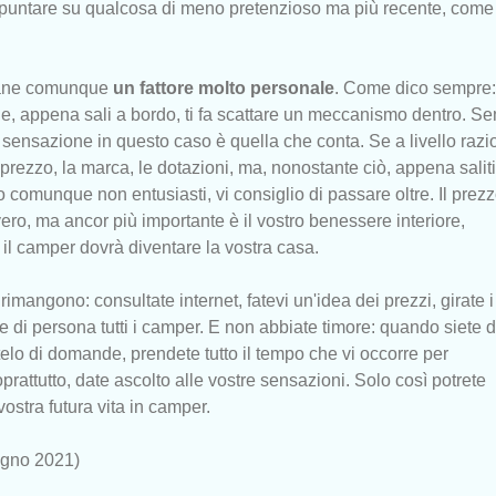
puntare su qualcosa di meno pretenzioso ma più recente, come
mane comunque
un fattore molto personale
. Come dico sempre: 
e, appena sali a bordo, ti fa scattare un meccanismo dentro. S
 sensazione in questo caso è quella che conta. Se a livello razi
l prezzo, la marca, le dotazioni, ma, nonostante ciò, appena saliti
o comunque non entusiasti, vi consiglio di passare oltre. Il prez
ero, ma ancor più importante è il vostro benessere interiore,
i il camper dovrà diventare la vostra casa.
rimangono: consultate internet, fatevi un'idea dei prezzi, girate i
e di persona tutti i camper. E non abbiate timore: quando siete d
lo di domande, prendete tutto il tempo che vi occorre per
prattutto, date ascolto alle vostre sensazioni. Solo così potrete
vostra futura vita in camper.
ugno 2021)