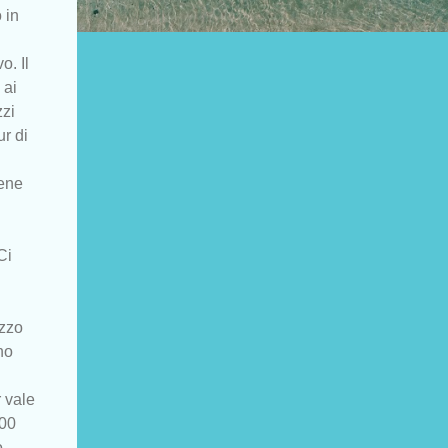
 in
o. Il
 ai
zzi
r di
iene
Ci
ezzo
no
 vale
000
o