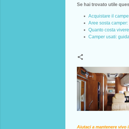
Se hai trovato utile ques
Acquistare il camp
Aree sosta camper: 
Quanto costa viver
Camper usati: guida 
Aiutaci a mantenere vivo 