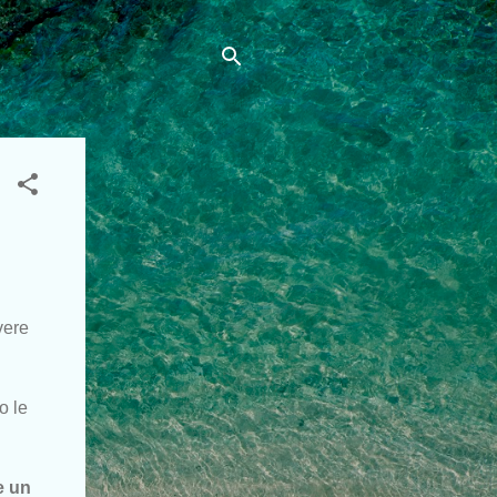
vere
o le
e un