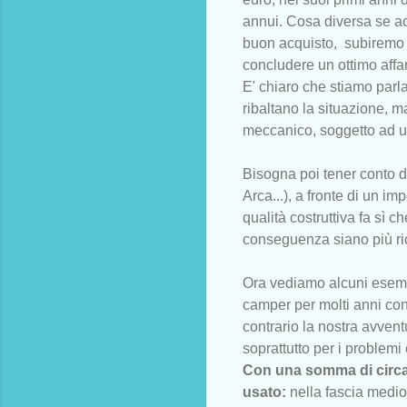
annui. Cosa diversa se ac
buon acquisto, subiremo 
concludere un ottimo affar
E' chiaro che stiamo parla
ribaltano la situazione, m
meccanico, soggetto ad usu
Bisogna poi tener conto d
Arca...), a fronte di un im
qualità costruttiva fa sì 
conseguenza siano più ric
Ora vediamo alcuni esem
camper per molti anni con
contrario la nostra avvent
soprattutto per i problemi
Con una somma di circa
usato:
nella fascia medio