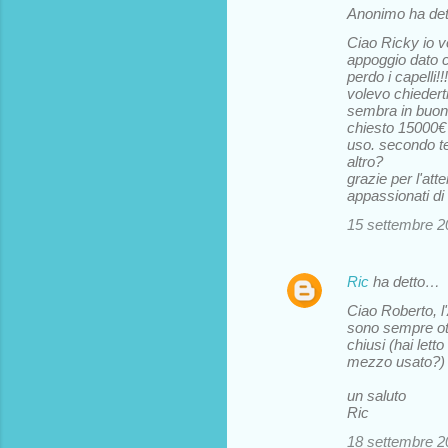
Anonimo ha de
Ciao Ricky io 
appoggio dato c
perdo i capelli!!!
volevo chieder
sembra in buono
chiesto 15000€ 
uso. secondo te 
altro?
grazie per l'att
appassionati di 
15 settembre 20
Ric
ha detto…
Ciao Roberto, l'
sono sempre otti
chiusi (hai letto
mezzo usato?)
un saluto
Ric
18 settembre 20