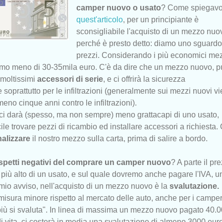
camper nuovo o usato
? Come spiegavo
quest'articolo
, per un principiante è
sconsigliabile l'acquisto di un mezzo nuov
perché è presto detto: diamo uno sguardo
prezzi. Considerando i più economici me
emo meno di 30-35mila euro. C'è da dire che un mezzo nuovo, pu
moltissimi
accessori di serie
,
e ci offrirà la sicurezza
le soprattutto per le infiltrazioni (generalmente sui mezzi nuovi v
meno cinque anni contro le infiltrazioni).
 ci darà (spesso, ma non sempre) meno grattacapi di uno usato,
le trovare pezzi di ricambio ed installare accessori a richiesta. 
alizzare
il nostro mezzo sulla carta, prima di salire a bordo.
spetti negativi del comprare un camper nuovo
? A parte il pr
 più alto di un usato, e sul quale dovremo anche pagare l'IVA, u
 mio avviso, nell'acquisto di un mezzo nuovo è la
svalutazione.
misura minore rispetto al mercato delle auto, anche per i camper
 più si svaluta". In linea di massima un mezzo nuovo pagato 40.
di vita, ci costerà in media una svalutazione di almeno 3000 eur