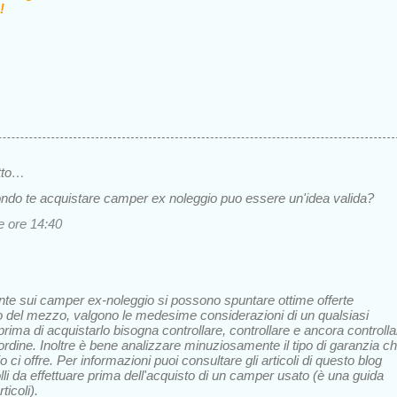
!
tto…
ondo te acquistare camper ex noleggio puo essere un'idea valida?
le ore 14:40
te sui camper ex-noleggio si possono spuntare ottime offerte
to del mezzo, valgono le medesime considerazioni di un qualsiasi
rima di acquistarlo bisogna controllare, controllare e ancora controlla
 ordine. Inoltre è bene analizzare minuziosamente il tipo di garanzia c
o ci offre. Per informazioni puoi consultare gli articoli di questo blog
rolli da effettuare prima dell'acquisto di un camper usato (è una guida
ticoli).