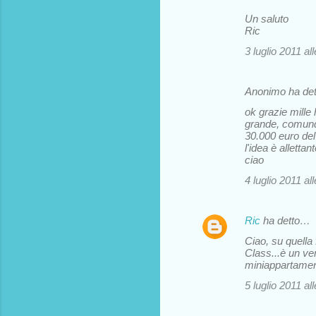
Un saluto
Ric
3 luglio 2011 al
Anonimo ha de
ok grazie mille h
grande, comunqu
30.000 euro del
l'idea è alletta
ciao
4 luglio 2011 al
Ric
ha detto…
Ciao, su quella
Class...è un ver
miniappartament
5 luglio 2011 al