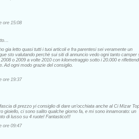
le ore 15:08
tto…
o gia letto quasi tutti i tuoi articoli e fra parentesi sei veramente un
e sto valutando perchè sui siti di annuncio vedo ogni tanto camper 
 2008 o 2009 a volte 2010 con kilometraggio sotto i 20.000 e rifletten
nte. Ad ogni modo grazie del consiglio.
le ore 19:37
 fascia di prezzo yi consiglio di dare un'occhiata anche al Ci Mizar To
o gioiello, ci sono salito qualche giorno fa, e mi sono innamorato: un
o di lusso su 4 ruote! Fantastico!!!
le ore 09:47