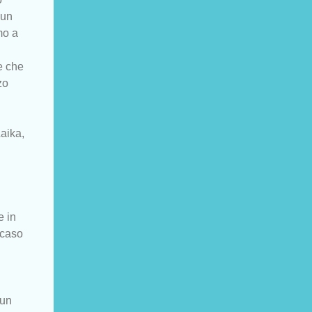
 un
mo a
e che
zo
Laika,
e in
n caso
 un