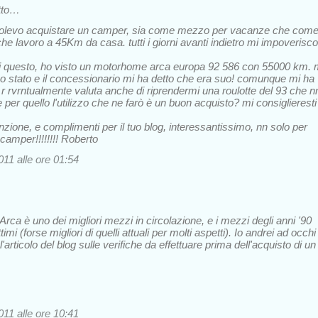
tto…
volevo acquistare un camper, sia come mezzo per vacanze che com
he lavoro a 45Km da casa. tutti i giorni avanti indietro mi impoverisco
ti questo, ho visto un motorhome arca europa 92 586 con 55000 km. 
 stato e il concessionario mi ha detto che era suo! comunque mi ha
r rvrntualmente valuta anche di riprendermi una roulotte del 93 che n
per quello l'utilizzo che ne farò è un buon acquisto? mi consiglieresti
enzione, e complimenti per il tuo blog, interessantissimo, nn solo per
camper!!!!!!!! Roberto
11 alle ore 01:54
Arca è uno dei migliori mezzi in circolazione, e i mezzi degli anni '90
mi (forse migliori di quelli attuali per molti aspetti). Io andrei ad occhi
 l'articolo del blog sulle verifiche da effettuare prima dell'acquisto di un
11 alle ore 10:41