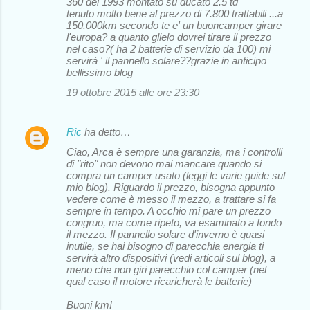
360 del 1993 montato su ducato 2.5 td
tenuto molto bene al prezzo di 7.800 trattabili ...a
150.000km secondo te e' un buoncamper girare
l'europa? a quanto glielo dovrei tirare il prezzo
nel caso?( ha 2 batterie di servizio da 100) mi
servirà ' il pannello solare??grazie in anticipo
bellissimo blog
19 ottobre 2015 alle ore 23:30
Ric
ha detto…
Ciao, Arca è sempre una garanzia, ma i controlli
di "rito" non devono mai mancare quando si
compra un camper usato (leggi le varie guide sul
mio blog). Riguardo il prezzo, bisogna appunto
vedere come è messo il mezzo, a trattare si fa
sempre in tempo. A occhio mi pare un prezzo
congruo, ma come ripeto, va esaminato a fondo
il mezzo. Il pannello solare d'inverno è quasi
inutile, se hai bisogno di parecchia energia ti
servirà altro dispositivi (vedi articoli sul blog), a
meno che non giri parecchio col camper (nel
qual caso il motore ricaricherà le batterie)
Buoni km!