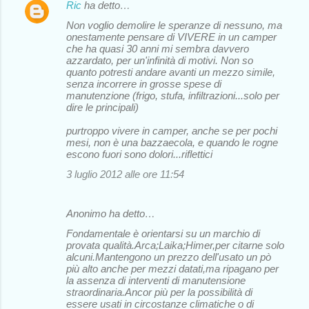
Ric
ha detto…
Non voglio demolire le speranze di nessuno, ma
onestamente pensare di VIVERE in un camper
che ha quasi 30 anni mi sembra davvero
azzardato, per un'infinità di motivi. Non so
quanto potresti andare avanti un mezzo simile,
senza incorrere in grosse spese di
manutenzione (frigo, stufa, infiltrazioni...solo per
dire le principali)
purtroppo vivere in camper, anche se per pochi
mesi, non è una bazzaecola, e quando le rogne
escono fuori sono dolori...riflettici
3 luglio 2012 alle ore 11:54
Anonimo ha detto…
Fondamentale è orientarsi su un marchio di
provata qualità.Arca;Laika;Himer,per citarne solo
alcuni.Mantengono un prezzo dell'usato un pò
più alto anche per mezzi datati,ma ripagano per
la assenza di interventi di manutensione
straordinaria.Ancor più per la possibilità di
essere usati in circostanze climatiche o di