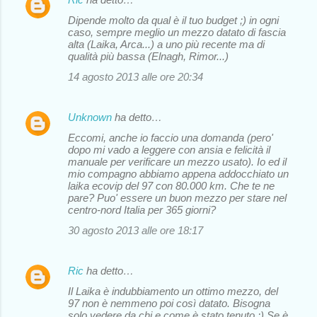
Dipende molto da qual è il tuo budget ;) in ogni
caso, sempre meglio un mezzo datato di fascia
alta (Laika, Arca...) a uno più recente ma di
qualità più bassa (Elnagh, Rimor...)
14 agosto 2013 alle ore 20:34
Unknown
ha detto…
Eccomi, anche io faccio una domanda (pero'
dopo mi vado a leggere con ansia e felicità il
manuale per verificare un mezzo usato). Io ed il
mio compagno abbiamo appena addocchiato un
laika ecovip del 97 con 80.000 km. Che te ne
pare? Puo' essere un buon mezzo per stare nel
centro-nord Italia per 365 giorni?
30 agosto 2013 alle ore 18:17
Ric
ha detto…
Il Laika è indubbiamento un ottimo mezzo, del
97 non è nemmeno poi così datato. Bisogna
solo vedere da chi e come è stato tenuto ;) Se è