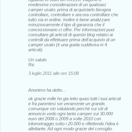
i
medesime considerazioni di un qualsiasi
camper usato: prima di acquistarlo bisogna
controllare, controllare e ancora controllare che
tutto sia in ordine. Inoltre è bene analizzare
minuziosamente il tipo di garanzia che il
concessionario ci offre. Per informazioni puoi
consultare gli articoli di questo blog relativi ai
controlli da effettuare prima dell'acquisto di un
camper usato (è una guida suddivisa in 4
articoli).
Un saluto
Ric
3 luglio 2011 alle ore 15:08
Anonimo ha detto…
ok grazie mille ho gia letto quasi tutti i tuoi articoli
e fra parentesi sei veramente un grande,
comunque sto valutando perchè sui siti di
annuncio vedo ogni tanto camper sui 30.000
euro del 2008 o 2009 a volte 2010 con
kilometraggio sotto i 20.000 e riflettendo l'idea è
allettante. Ad ogni modo grazie del consiglio.