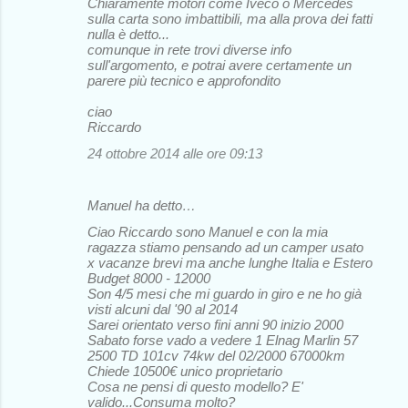
Chiaramente motori come Iveco o Mercedes
sulla carta sono imbattibili, ma alla prova dei fatti
nulla è detto...
comunque in rete trovi diverse info
sull'argomento, e potrai avere certamente un
parere più tecnico e approfondito
ciao
Riccardo
24 ottobre 2014 alle ore 09:13
Manuel ha detto…
Ciao Riccardo sono Manuel e con la mia
ragazza stiamo pensando ad un camper usato
x vacanze brevi ma anche lunghe Italia e Estero
Budget 8000 - 12000
Son 4/5 mesi che mi guardo in giro e ne ho già
visti alcuni dal '90 al 2014
Sarei orientato verso fini anni 90 inizio 2000
Sabato forse vado a vedere 1 Elnag Marlin 57
2500 TD 101cv 74kw del 02/2000 67000km
Chiede 10500€ unico proprietario
Cosa ne pensi di questo modello? E'
valido...Consuma molto?