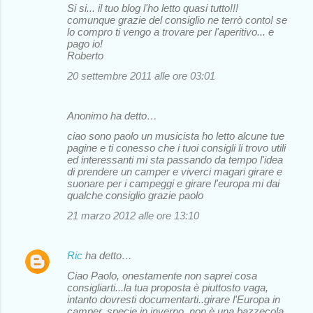
Si si... il tuo blog l'ho letto quasi tutto!!!
comunque grazie del consiglio ne terrò conto! se
lo compro ti vengo a trovare per l'aperitivo... e
pago io!
Roberto
20 settembre 2011 alle ore 03:01
Anonimo ha detto…
ciao sono paolo un musicista ho letto alcune tue
pagine e ti conesso che i tuoi consigli li trovo utili
ed interessanti mi sta passando da tempo l'idea
di prendere un camper e viverci magari girare e
suonare per i campeggi e girare l'europa mi dai
qualche consiglio grazie paolo
21 marzo 2012 alle ore 13:10
Ric
ha detto…
Ciao Paolo, onestamente non saprei cosa
consigliarti...la tua proposta è piuttosto vaga,
intanto dovresti documentarti..girare l'Europa in
camper, specie in inverno, non è una bazzecola