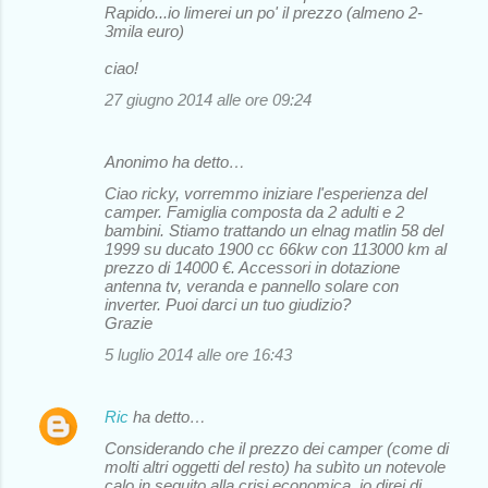
Rapido...io limerei un po' il prezzo (almeno 2-
3mila euro)
ciao!
27 giugno 2014 alle ore 09:24
Anonimo ha detto…
Ciao ricky, vorremmo iniziare l'esperienza del
camper. Famiglia composta da 2 adulti e 2
bambini. Stiamo trattando un elnag matlin 58 del
1999 su ducato 1900 cc 66kw con 113000 km al
prezzo di 14000 €. Accessori in dotazione
antenna tv, veranda e pannello solare con
inverter. Puoi darci un tuo giudizio?
Grazie
5 luglio 2014 alle ore 16:43
Ric
ha detto…
Considerando che il prezzo dei camper (come di
molti altri oggetti del resto) ha subìto un notevole
calo in seguito alla crisi economica, io direi di