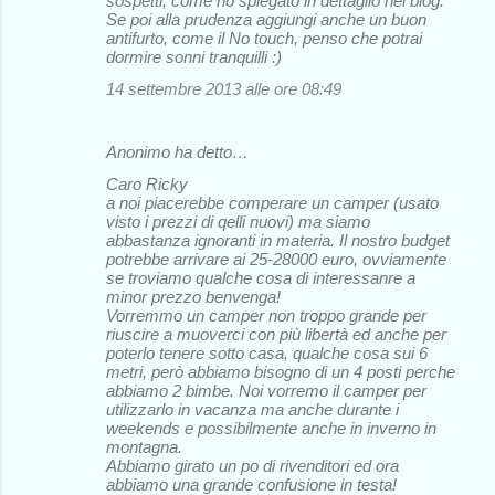
sospetti, come ho spiegato in dettaglio nel blog.
Se poi alla prudenza aggiungi anche un buon
antifurto, come il No touch, penso che potrai
dormire sonni tranquilli :)
14 settembre 2013 alle ore 08:49
Anonimo ha detto…
Caro Ricky
a noi piacerebbe comperare un camper (usato
visto i prezzi di qelli nuovi) ma siamo
abbastanza ignoranti in materia. Il nostro budget
potrebbe arrivare ai 25-28000 euro, ovviamente
se troviamo qualche cosa di interessanre a
minor prezzo benvenga!
Vorremmo un camper non troppo grande per
riuscire a muoverci con più libertà ed anche per
poterlo tenere sotto casa, qualche cosa sui 6
metri, però abbiamo bisogno di un 4 posti perche
abbiamo 2 bimbe. Noi vorremo il camper per
utilizzarlo in vacanza ma anche durante i
weekends e possibilmente anche in inverno in
montagna.
Abbiamo girato un po di rivenditori ed ora
abbiamo una grande confusione in testa!