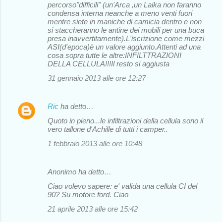
percorso"difficili" (un'Arca ,un Laika non faranno
condensa interna neanche a meno venti fuori
mentre siete in maniche di camicia dentro e non
si staccheranno le antine dei mobili per una buca
presa inavvertitamente).L'iscrizione come mezzi
ASI(d'epoca)è un valore aggiunto.Attenti ad una
cosa sopra tutte le altre:INFILTTRAZIONI
DELLA CELLULA!!!Il resto si aggiusta
31 gennaio 2013 alle ore 12:27
Ric
ha detto…
Quoto in pieno...le infiltrazioni della cellula sono il
vero tallone d'Achille di tutti i camper..
1 febbraio 2013 alle ore 10:48
Anonimo ha detto…
Ciao volevo sapere: e' valida una cellula CI del
90? Su motore ford. Ciao
21 aprile 2013 alle ore 15:42