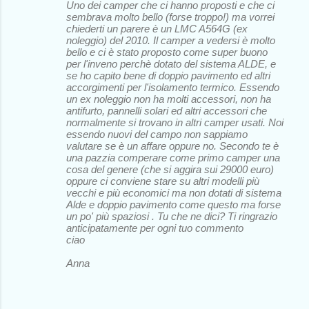
Uno dei camper che ci hanno proposti e che ci
sembrava molto bello (forse troppo!) ma vorrei
chiederti un parere è un LMC A564G (ex
noleggio) del 2010. Il camper a vedersi è molto
bello e ci è stato proposto come super buono
per l'inveno perchè dotato del sistema ALDE, e
se ho capito bene di doppio pavimento ed altri
accorgimenti per l'isolamento termico. Essendo
un ex noleggio non ha molti accessori, non ha
antifurto, pannelli solari ed altri accessori che
normalmente si trovano in altri camper usati. Noi
essendo nuovi del campo non sappiamo
valutare se è un affare oppure no. Secondo te è
una pazzia comperare come primo camper una
cosa del genere (che si aggira sui 29000 euro)
oppure ci conviene stare su altri modelli più
vecchi e più economici ma non dotati di sistema
Alde e doppio pavimento come questo ma forse
un po' più spaziosi . Tu che ne dici? Ti ringrazio
anticipatamente per ogni tuo commento
ciao
Anna