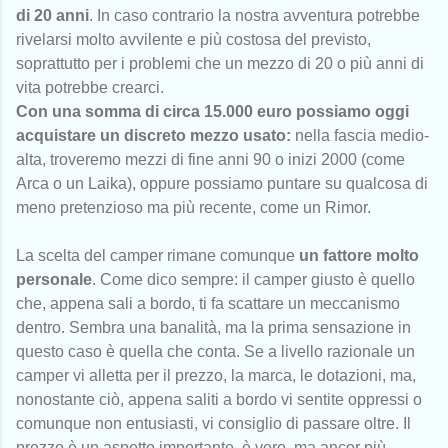
di 20 anni
. In caso contrario la nostra avventura potrebbe
rivelarsi molto avvilente e più costosa del previsto,
soprattutto per i problemi che un mezzo di 20 o più anni di
vita potrebbe crearci.
Con una somma di circa 15.000 euro possiamo oggi
acquistare un discreto mezzo usato:
nella fascia medio-
alta, troveremo mezzi di fine anni 90 o inizi 2000 (come
Arca o un Laika), oppure possiamo puntare su qualcosa di
meno pretenzioso ma più recente, come un Rimor.
La scelta del camper rimane comunque
un fattore molto
personale
. Come dico sempre: il camper giusto è quello
che, appena sali a bordo, ti fa scattare un meccanismo
dentro. Sembra una banalità, ma la prima sensazione in
questo caso è quella che conta. Se a livello razionale un
camper vi alletta per il prezzo, la marca, le dotazioni, ma,
nonostante ciò, appena saliti a bordo vi sentite oppressi o
comunque non entusiasti, vi consiglio di passare oltre. Il
prezzo è un aspetto importante, è vero, ma ancor più