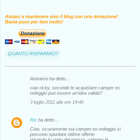
Aiutaci a mantenere vivo il blog con una donazione!
Basta poco per fare molto!
QUANTO RISPARMIO?
Anonimo ha detto…
C
ciao ricky, secondo te acquistare camper ex
o
noleggio puo essere un'idea valida?
m
3 luglio 2011 alle ore 14:40
m
e
Ric
ha detto…
n
Ciao, sicuramente sui camper ex-noleggio si
possono spuntare ottime offerte
t
riguardo lo stato del mezzo, valgono le