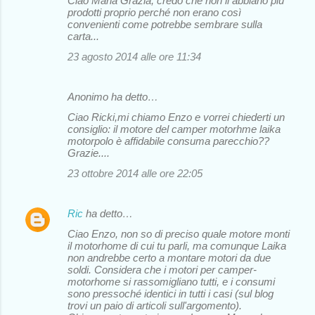
Ciao Maria Grazia, credo che non li abbiano più
prodotti proprio perché non erano così
convenienti come potrebbe sembrare sulla
carta...
23 agosto 2014 alle ore 11:34
Anonimo ha detto…
Ciao Ricki,mi chiamo Enzo e vorrei chiederti un
consiglio: il motore del camper motorhme laika
motorpolo è affidabile consuma parecchio??
Grazie....
23 ottobre 2014 alle ore 22:05
Ric
ha detto…
Ciao Enzo, non so di preciso quale motore monti
il motorhome di cui tu parli, ma comunque Laika
non andrebbe certo a montare motori da due
soldi. Considera che i motori per camper-
motorhome si rassomigliano tutti, e i consumi
sono pressoché identici in tutti i casi (sul blog
trovi un paio di articoli sull'argomento).