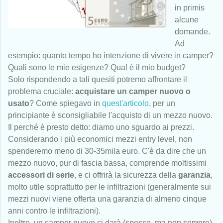
in primis
alcune
domande.
Ad
esempio: quanto tempo ho intenzione di vivere in camper?
Quali sono le mie esigenze? Qual è il mio budget?
Solo rispondendo a tali quesiti potremo affrontare il
problema cruciale:
acquistare un camper nuovo o
usato
? Come spiegavo in
quest'articolo
, per un
principiante è sconsigliabile l'acquisto di un mezzo nuovo.
Il perché è presto detto: diamo uno sguardo ai prezzi.
Considerando i più economici mezzi entry level, non
spenderemo meno di 30-35mila euro. C'è da dire che un
mezzo nuovo, pur di fascia bassa, comprende moltissimi
accessori di serie
,
e ci offrirà la sicurezza della
garanzia
,
molto utile soprattutto per le infiltrazioni (generalmente sui
mezzi nuovi viene offerta una garanzia di almeno cinque
anni contro le infiltrazioni).
Inoltre, un camper nuovo ci darà (spesso, ma non sempre)