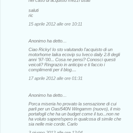
nel caso di acquisto mezzi usati
saluti
ric
15 aprile 2012 alle ore 10:11
Anonimo ha detto…
Ciao Ricky! Io sto valutando l'acquisto di un
motorhome laika ecovip su Iveco daily 2.8 degli
anni '97-'00... Cosa ne pensi? Conosci questi
veicoli? Ringrazio in anticipo e ti faccio i
complimenti per il blog....
17 aprile 2012 alle ore 01:31
Anonimo ha detto…
Porca miseria ho provato la sensazione di cui
parli per un Oasi540N Wingamm (nuovo), il mio
portafogli che ha un budget come il tuo...non ne
ha voluto sapere!spero in qualcosa di simile che
sia nelle mie corde. Carlo
3 giugno 2012 alle ore 12:04