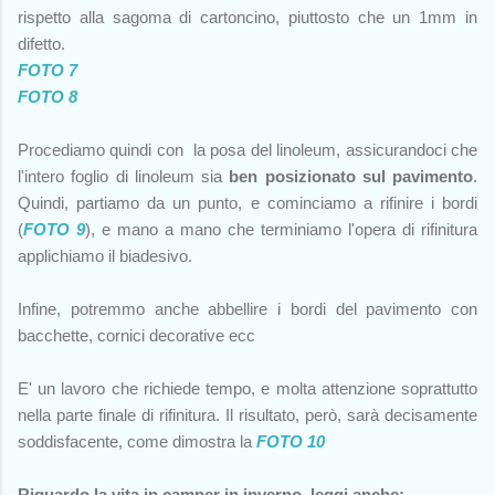
rispetto alla sagoma di cartoncino, piuttosto che un 1mm in
difetto.
FOTO 7
FOTO 8
Procediamo quindi con la posa del linoleum, assicurandoci che
l'intero foglio di linoleum sia
ben posizionato sul pavimento
.
Quindi, partiamo da un punto, e cominciamo a rifinire i bordi
(
FOTO 9
), e mano a mano che terminiamo l'opera di rifinitura
applichiamo il biadesivo.
Infine, potremmo anche abbellire i bordi del pavimento con
bacchette, cornici decorative ecc
E' un lavoro che richiede tempo, e molta attenzione soprattutto
nella parte finale di rifinitura. Il risultato, però, sarà decisamente
soddisfacente, come dimostra la
FOTO 10
Riguardo la vita in camper in inverno, leggi anche: