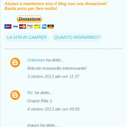
Aiutaci a mantenere vivo il blog con una donazione!
Basta poco per fare molto!
LA VITA IN CAMPER
QUANTO RISPARMIO?
Unknown
ha detto…
C
Articolo mooooolto interessante!
o
3 ottobre 2013 alle ore 11:37
m
m
Ric
ha detto…
e
Grazie Rita ;)
n
4 ottobre 2013 alle ore 09:59
t
i
mauro ha detto…