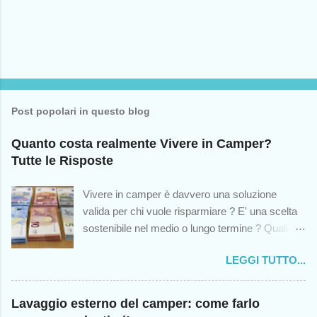
n
t
o
Post popolari in questo blog
Quanto costa realmente Vivere in Camper?
Tutte le Risposte
Vivere in camper è davvero una soluzione
valida per chi vuole risparmiare ? E' una scelta
sostenibile nel medio o lungo termine ? Quali
sono le spese impreviste cui andremo incontro?
LEGGI TUTTO...
Queste sono solo alcuni dei dubbi che colgono -
o dovrebbero cogliere - chiunque abbia mai
pensato di intraprendere questa scelta di vita, in
Lavaggio esterno del camper: come farlo
modo temporaneo o permanente. Sebbene