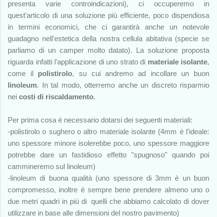
presenta varie controindicazioni), ci occuperemo in
quest'articolo di una soluzione più efficiente, poco dispendiosa
in termini economici, che ci garantirà anche un notevole
guadagno nell'estetica della nostra cellula abitativa (specie se
parliamo di un camper molto datato). La soluzione proposta
riguarda infatti l'applicazione di uno strato di
materiale isolante
,
come il
polistirolo
, su cui andremo ad incollare un buon
linoleum
. In tal modo, otterremo anche un discreto risparmio
nei
costi di riscaldamento
.
Per prima cosa è necessario dotarsi dei seguenti materiali:
-polistirolo o sughero o altro materiale isolante (4mm è l'ideale:
uno spessore minore isolerebbe poco, uno spessore maggiore
potrebbe dare un fastidioso effetto "spugnoso" quando poi
cammineremo sul linoleum)
-linoleum di buona qualità (uno spessore di 3mm è un buon
compromesso, inoltre è sempre bene prendere almeno uno o
due metri quadri in più di
quelli che abbiamo calcolato di dover
utilizzare in base alle dimensioni del nostro pavimento)