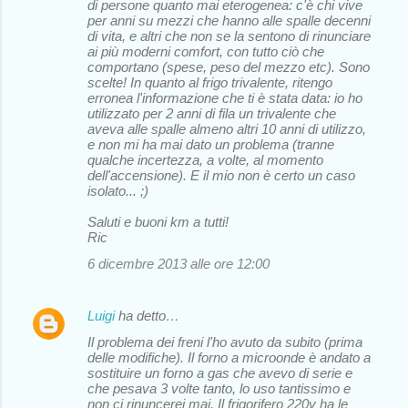
di persone quanto mai eterogenea: c'è chi vive
per anni su mezzi che hanno alle spalle decenni
di vita, e altri che non se la sentono di rinunciare
ai più moderni comfort, con tutto ciò che
comportano (spese, peso del mezzo etc). Sono
scelte! In quanto al frigo trivalente, ritengo
erronea l'informazione che ti è stata data: io ho
utilizzato per 2 anni di fila un trivalente che
aveva alle spalle almeno altri 10 anni di utilizzo,
e non mi ha mai dato un problema (tranne
qualche incertezza, a volte, al momento
dell'accensione). E il mio non è certo un caso
isolato... ;)
Saluti e buoni km a tutti!
Ric
6 dicembre 2013 alle ore 12:00
Luigi
ha detto…
Il problema dei freni l'ho avuto da subito (prima
delle modifiche). Il forno a microonde è andato a
sostituire un forno a gas che avevo di serie e
che pesava 3 volte tanto, lo uso tantissimo e
non ci rinuncerei mai. Il frigorifero 220v ha le