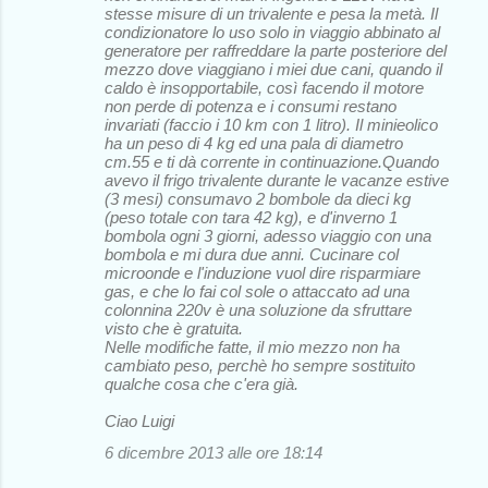
stesse misure di un trivalente e pesa la metà. Il
condizionatore lo uso solo in viaggio abbinato al
generatore per raffreddare la parte posteriore del
mezzo dove viaggiano i miei due cani, quando il
caldo è insopportabile, così facendo il motore
non perde di potenza e i consumi restano
invariati (faccio i 10 km con 1 litro). Il minieolico
ha un peso di 4 kg ed una pala di diametro
cm.55 e ti dà corrente in continuazione.Quando
avevo il frigo trivalente durante le vacanze estive
(3 mesi) consumavo 2 bombole da dieci kg
(peso totale con tara 42 kg), e d'inverno 1
bombola ogni 3 giorni, adesso viaggio con una
bombola e mi dura due anni. Cucinare col
microonde e l'induzione vuol dire risparmiare
gas, e che lo fai col sole o attaccato ad una
colonnina 220v è una soluzione da sfruttare
visto che è gratuita.
Nelle modifiche fatte, il mio mezzo non ha
cambiato peso, perchè ho sempre sostituito
qualche cosa che c'era già.
Ciao Luigi
6 dicembre 2013 alle ore 18:14