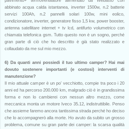
pavimento+ termoventilatore alimentato da Webasto con
abbinato acqua calda istantanea, inverter 1500w, n.2 batterie
servizi 100Ah, n.2 pannelli solari 100w, mini eolico,
condizionatore, inverter, generatore fisso 1,5 kw, power booster,
antenna satellitare internet + tv lcd, antifurto volumetrico con
chiamata telefonica gsm. Tutto questo non è un sogno, perché
gran parte di ciò che ho descritto è già stato realizzato e
collaudato da me sul mio mezzo.
6) Da quanti anni possiedi il tuo ultimo camper? Hai mai
dovuto sostenere importanti (e costosi) interventi di
manutenzione?
Il mio attuale camper è un po' vecchiotto, compie tra poco i 20
anni ed ha percorso 200.000 km, malgrado ciò è in grandissima
forma e non lo cambierei con nessun altro mezzo, come
meccanica monta un motore Iveco 35.12, indistruttibile. Penso
che assieme faremo ancora tantissima strada perché ho deciso
che lo accompagnerò alla morte. Ho avuto da subito un grosso
problema, comune su gran parte dei camper: la scarsa qualità