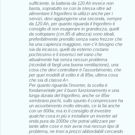
sufficiente, la batteria da 120 Ah invece non
basta, sopratutto se con la stessa oltre ad
alimentare il frigorifero la utilizzi anche per i
servizi, devi aggiungerne una seconda, sempre
da 120 Ah, per quanto riguarda il frigorifero ti
consiglio di non esagerare in grandezza, quelli
da sottopiano (cm.85 di altezza) sono ideali,
preferibilmente prendilo senza vano frezzer che
ha una capienza maggiore, non c'è bisogno che
sia da incasso, quelli da esterno costano
pochissimo e li inserisci nel vano che
attualmente hai senza nessun problema
(ricordati di fargli una buona ventilazione), una
cosa che devi controllare è l'assorbimento, che
per quei modelli di solito è di 85w, ultima cosa
che sia di classe A+.
Per quanto riguarda l'inverter, la scelta è
fondamentale per il buon funzionamento e una
lunga durata del frigorifero, anche se 85w
sembrano pochi, sullo spunto il compressore ha
un assorbimento molto elevato, ce la fai anche
con un 600w, ma io ti consiglio di investire
qualche cosa in più e installare un inverter ad
onda pura da 1000w che potrai utilizzare per
tante altre cose e non avrai mai nessun tipo di
problema, ne trovi a prezzi abbordabili cercando