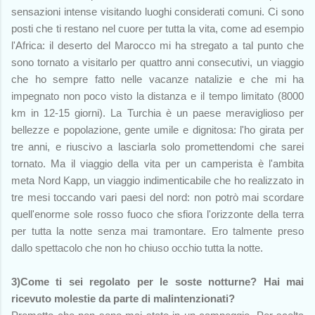
sensazioni intense visitando luoghi considerati comuni. Ci sono
posti che ti restano nel cuore per tutta la vita, come ad esempio
l'Africa: il deserto del Marocco mi ha stregato a tal punto che
sono tornato a visitarlo per quattro anni consecutivi, un viaggio
che ho sempre fatto nelle vacanze natalizie e che mi ha
impegnato non poco visto la distanza e il tempo limitato (8000
km in 12-15 giorni). La Turchia è un paese meraviglioso per
bellezze e popolazione, gente umile e dignitosa: l'ho girata per
tre anni, e riuscivo a lasciarla solo promettendomi che sarei
tornato. Ma il viaggio della vita per un camperista è l'ambita
meta Nord Kapp, un viaggio indimenticabile che ho realizzato in
tre mesi toccando vari paesi del nord: non potrò mai scordare
quell'enorme sole rosso fuoco che sfiora l'orizzonte della terra
per tutta la notte senza mai tramontare. Ero talmente preso
dallo spettacolo che non ho chiuso occhio tutta la notte.
3)Come ti sei regolato per le soste notturne? Hai mai
ricevuto molestie da parte di malintenzionati?