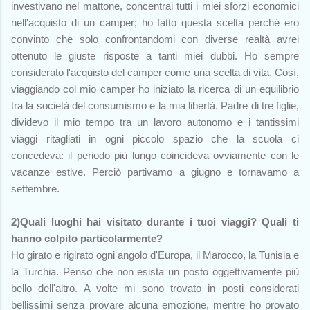
investivano nel mattone, concentrai tutti i miei sforzi economici
nell'acquisto di un camper; ho fatto questa scelta perché ero
convinto che solo confrontandomi con diverse realtà avrei
ottenuto le giuste risposte a tanti miei dubbi. Ho sempre
considerato l'acquisto del camper come una scelta di vita. Così,
viaggiando col mio camper ho iniziato la ricerca di un equilibrio
tra la società del consumismo e la mia libertà. Padre di tre figlie,
dividevo il mio tempo tra un lavoro autonomo e i tantissimi
viaggi ritagliati in ogni piccolo spazio che la scuola ci
concedeva: il periodo più lungo coincideva ovviamente con le
vacanze estive. Perciò partivamo a giugno e tornavamo a
settembre.
2)Quali luoghi hai visitato durante i tuoi viaggi? Quali ti
hanno colpito particolarmente?
Ho girato e rigirato ogni angolo d'Europa, il Marocco, la Tunisia e
la Turchia. Penso che non esista un posto oggettivamente più
bello dell'altro. A volte mi sono trovato in posti considerati
bellissimi senza provare alcuna emozione, mentre ho provato