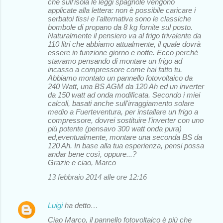
che sull'isola le leggi spagnole vengono
applicate alla lettera: non è possibile caricare i
serbatoi fissi e l'alternativa sono le classiche
bombole di propano da 8 kg fornite sul posto.
Naturalmente il pensiero va al frigo trivalente da
110 litri che abbiamo attualmente, il quale dovrà
essere in funzione giorno e notte. Ecco perchè
stavamo pensando di montare un frigo ad
incasso a compressore come hai fatto tu.
Abbiamo montato un pannello fotovoltaico da
240 Watt, una BS AGM da 120 Ah ed un inverter
da 150 watt ad onda modificata. Secondo i miei
calcoli, basati anche sull'irraggiamento solare
medio a Fuerteventura, per installare un frigo a
compressore, dovrei sostituire l'inverter con uno
più potente (pensavo 300 watt onda pura)
ed,eventualmente, montare una seconda BS da
120 Ah. In base alla tua esperienza, pensi possa
andar bene così, oppure...?
Grazie e ciao, Marco
13 febbraio 2014 alle ore 12:16
Luigi
ha detto…
Ciao Marco, il pannello fotovoltaico è più che