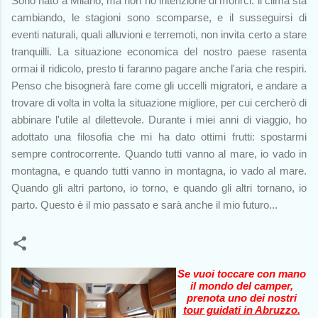
Sono nato a Milano, ma non ho intenzione di morirci: il clima sta
cambiando, le stagioni sono scomparse, e il susseguirsi di
eventi naturali, quali alluvioni e terremoti, non invita certo a stare
tranquilli. La situazione economica del nostro paese rasenta
ormai il ridicolo, presto ti faranno pagare anche l'aria che respiri.
Penso che bisognerà fare come gli uccelli migratori, e andare a
trovare di volta in volta la situazione migliore, per cui cercherò di
abbinare l'utile al dilettevole. Durante i miei anni di viaggio, ho
adottato una filosofia che mi ha dato ottimi frutti: spostarmi
sempre controcorrente. Quando tutti vanno al mare, io vado in
montagna, e quando tutti vanno in montagna, io vado al mare.
Quando gli altri partono, io torno, e quando gli altri tornano, io
parto. Questo è il mio passato e sarà anche il mio futuro...
Se vuoi toccare con mano
il mondo del camper,
prenota uno dei nostri
tour guidati in Abruzzo
.