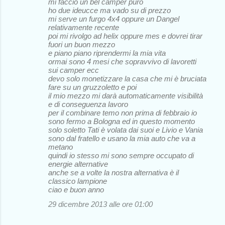
mi faccio un bel camper puro
ho due ideucce ma vado su di prezzo
mi serve un furgo 4x4 oppure un Dangel
relativamente recente
poi mi rivolgo ad helix oppure mes e dovrei tirar
fuori un buon mezzo
e piano piano riprendermi la mia vita
ormai sono 4 mesi che sopravvivo di lavoretti
sui camper ecc
devo solo monetizzare la casa che mi è bruciata
fare su un gruzzoletto e poi
il mio mezzo mi darà automaticamente visibilità
e di conseguenza lavoro
per il combinare temo non prima di febbraio io
sono fermo a Bologna ed in questo momento
solo soletto Tati è volata dai suoi e Livio e Vania
sono dal fratello e usano la mia auto che va a
metano
quindi io stesso mi sono sempre occupato di
energie alternative
anche se a volte la nostra alternativa è il
classico lampione
ciao e buon anno
29 dicembre 2013 alle ore 01:00