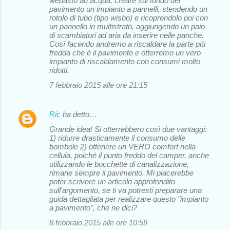
webasto ad acqua, creare sul fondo del
pavimento un impianto a pannelli, stendendo un
rotolo di tubo (tipo wisbo) e ricoprendolo poi con
un pannello in multistrato, aggiungendo un paio
di scambiatori ad aria da inserire nelle panche.
Così facendo andremo a riscaldare la parte più
fredda che è il pavimento e otterremo un vero
impianto di riscaldamento con consumi molto
ridotti.
7 febbraio 2015 alle ore 21:15
Ric
ha detto…
Grande idea! Si otterrebbero così due vantaggi:
1) ridurre drasticamente il consumo delle
bombole 2) ottenere un VERO comfort nella
cellula, poiché il punto freddo del camper, anche
utilizzando le bocchette di canalizzazione,
rimane sempre il pavimento. Mi piacerebbe
poter scrivere un articolo approfondito
sull'argomento, se ti va potresti preparare una
guida dettagliata per realizzare questo "impianto
a pavimento", che ne dici?
8 febbraio 2015 alle ore 10:59