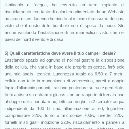
l'abitacolo e l'acqua, ho costruito un vero impianto di
riscaldamento con tanto di calorifero alimentato da un Webasto
ad acqua: così facendo ho ridotto al minimo il consumo del gas,
visto che il costo delle bombole non è spesa da poco. Sto
anche valutando l'installazione di un mini eolico, visto che nei
paesi del nord il vento è di casa.
5) Quali caratteristiche deve avere il tuo camper ideale?
Lasciando spazio ad ognuno di noi nel gestire la disposizione
della cellula, che varia in base alle proprie esigenze, farò solo
una mia analisi tecnica. Lunghezza totale da 6.50 a 7 metri,
cellula con tetto in monoblocco di vetroresina, pareti a doppio
foglio d'alluminio portanti, trazione posteriore su ruote gemellate,
freni a disco su entrambi gli assi con un rapporto di frenata pari
al doppio della portata max, letti con doghe, n.2 serbatoi acqua
indipendenti da 100 Lt cad., illuminazione a led, frigorifero
compressore 220v, forno a microonde 700w, inverter 220v,
fornelli misti gas+ induzione 220v, riscaldamento a pannelli a