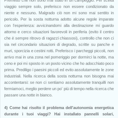
Premetto che non sono mai stato in un campeggio. Per scelta
viaggio sempre solo, preferisco non essere condizionato da
niente e nessuno. Malgrado ciò non mi sono mai sentito in
pericolo. Per la sosta notturna adotto alcune regole imparate
con l'esperienza: avvicinandomi alla destinazione mi guardo
attorno e cerco situazioni favorevoli in periferia (evito il centro
che è sempre ritrovo di ragazzi chiassosi), controllo che non ci
sia nel circondario situazioni di degrado, scritte su panche e
muri, sporcizia e cestini rotti. Preferisco i parcheggi piccoli, non
arrivo mai in una zona nel pomeriggio per dormirci la notte, ma
ceno e poi mi sposto in un posto vicino che ho adocchiato poco
prima. Prediligo i paesini piccoli ed evito assolutamente le zone
industriali. Nella ricerca della sosta notturna non bisogna mai
accontentarsi: se non ci sentiamo assolutamente tranquilli non
fermiamoci, meglio perdere un po' più di tempo nella ricerca che
passare una notte in bianco.
4) Come hai risolto il problema dell'autonomia energetica
durante i tuoi viaggi? Hai installato pannelli solari,