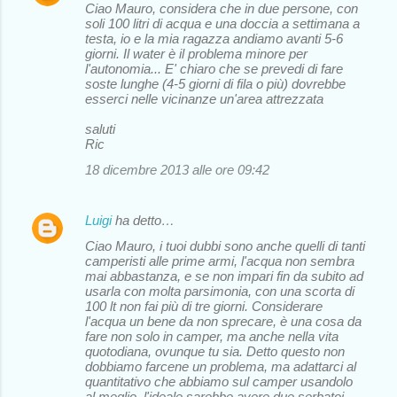
Ciao Mauro, considera che in due persone, con
soli 100 litri di acqua e una doccia a settimana a
testa, io e la mia ragazza andiamo avanti 5-6
giorni. Il water è il problema minore per
l'autonomia... E' chiaro che se prevedi di fare
soste lunghe (4-5 giorni di fila o più) dovrebbe
esserci nelle vicinanze un'area attrezzata
saluti
Ric
18 dicembre 2013 alle ore 09:42
Luigi
ha detto…
Ciao Mauro, i tuoi dubbi sono anche quelli di tanti
camperisti alle prime armi, l'acqua non sembra
mai abbastanza, e se non impari fin da subito ad
usarla con molta parsimonia, con una scorta di
100 lt non fai più di tre giorni. Considerare
l'acqua un bene da non sprecare, è una cosa da
fare non solo in camper, ma anche nella vita
quotodiana, ovunque tu sia. Detto questo non
dobbiamo farcene un problema, ma adattarci al
quantitativo che abbiamo sul camper usandolo
al meglio, l'ideale sarebbe avere due serbatoi