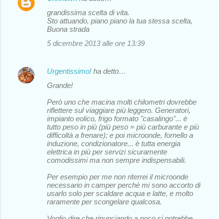
C
grandissima scelta di vita.
o
Sto attuando, piano piano la tua stessa scelta,
Buona strada
m
5 dicembre 2013 alle ore 13:39
m
e
Urgentissimo!
ha detto…
n
Grande!
t
i
Però uno che macina molti chilometri dovrebbe
riflettere sul viaggiare più leggero. Generatori,
impianto eolico, frigo formato "casalingo"... è
tutto peso in più (più peso = più carburante e più
difficoltà a frenare); e poi microonde, fornello a
induzione, condizionatore... è tutta energia
elettrica in più per servizi sicuramente
comodissimi ma non sempre indispensabili.
Per esempio per me non riterrei il microonde
necessario in camper perché mi sono accorto di
usarlo solo per scaldare acqua e latte, e molto
raramente per scongelare qualcosa.
Voglio dire che rinunciando a poco si potrebbe