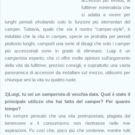
accessori più evoluti, al
fulltimer minimalista che
si adatta a vivere per
lunghi periodi sfruttando solo le funzioni più elementari del
camper. Tuttavia, quale che sia il nostro “camper-style”, è
indubbio che la vita in camper, specie se protratta per periodi
piuttosto lunghi, comporti una serie di disagi che solo i camper
più accessoriati sono in grado di eliminare. Luigi è un
camperista esperto, che ci offre molte opinioni sull’argomento
della vita da fulltimer, preziosi consigli, e soprattutto una vasta
panoramica di accessori da installare sul mezzo, utilissimi per
chiunque ami la vita su quattro ruote.
1)Luigi, tu sei un camperista di vecchia data. Qual è stato il
principale utilizzo che hai fatto del camper? Per quanto
tempo?
Ho sempre pensato che una vita preimpostata, plagiata dal
benessere e il consumismo non rientrasse nelle mie
aspirazioni. Fu così che, poco più che ventenne, mentre tutti