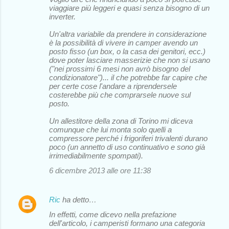
viaggiare più leggeri e quasi senza bisogno di un
inverter.
Un'altra variabile da prendere in considerazione
è la possibilità di vivere in camper avendo un
posto fisso (un box, o la casa dei genitori, ecc.)
dove poter lasciare masserizie che non si usano
("nei prossimi 6 mesi non avrò bisogno del
condizionatore")... il che potrebbe far capire che
per certe cose l'andare a riprendersele
costerebbe più che comprarsele nuove sul
posto.
Un allestitore della zona di Torino mi diceva
comunque che lui monta solo quelli a
compressore perché i frigoriferi trivalenti durano
poco (un annetto di uso continuativo e sono già
irrimediabilmente spompati).
6 dicembre 2013 alle ore 11:38
Ric
ha detto…
In effetti, come dicevo nella prefazione
dell'articolo, i camperisti formano una categoria