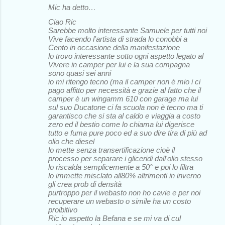
Mic ha detto…
Ciao Ric
Sarebbe molto interessante Samuele per tutti noi
Vive facendo l'artista di strada lo conobbi a
Cento in occasione della manifestazione
lo trovo interessante sotto ogni aspetto legato al
Vivere in camper per lui e la sua compagna
sono quasi sei anni
io mi ritengo tecno (ma il camper non è mio i ci
pago affitto per necessità e grazie al fatto che il
camper è un wingamm 610 con garage ma lui
sul suo Ducatone ci fa scuola non è tecno ma ti
garantisco che si sta al caldo e viaggia a costo
zero ed il bestio come lo chiama lui digerisce
tutto e fuma pure poco ed a suo dire tira di più ad
olio che diesel
lo mette senza transertificazione cioè il
processo per separare i gliceridi dall'olio stesso
lo riscalda semplicemente a 50° e poi lo filtra
lo immette misclato all80% altrimenti in inverno
gli crea prob di densità
purtroppo per il webasto non ho cavie e per noi
recuperare un webasto o simile ha un costo
proibitivo
Ric io aspetto la Befana e se mi va di cul