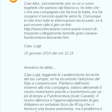
Ciao Alex, sinceramente non so se ci sono
traghetti che partono dal Marocco, ho letto che
c'era una compagnia che faceva la tratta, ma ha
sospeso il servizio qualche anno fa. Comunque
in rete trovi tutte le informazioni necessarie, se ti
può essere utile ti giro un link:
http://www.infocanarie.com/canarie-mezzi-di-
trasporto-collegamento-tenerife-gran-canaria-
fuerteventura-lanzarote.htm
Ciao, Luigi
25 gennaio 2014 alle ore 11:14
Anonimo ha detto…
Ciao Luigi, leggendo le caratteristiche tecniche
del tuo camper, mi ha incuriosito l'adozione del
frigo a compressore. Partiamo dall'inizio:
insieme alla mia compagna, stiamo allestendo il
nostro motorhome poichè ci trasferiremo per un
pò di tempo a Fuerteventura (isole Canarie). Il
nostro dilemma è l'approvvigionamento di gas.
Abbiamo un serbatoio fisso da 45 kg che ci
fornisce una buona autonomia, ma il problema è