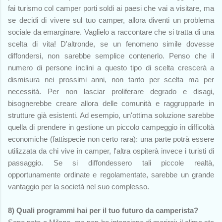
fai turismo col camper porti soldi ai paesi che vai a visitare, ma
se decidi di vivere sul tuo camper, allora diventi un problema
sociale da emarginare. Vaglielo a raccontare che si tratta di una
scelta di vita! D'altronde, se un fenomeno simile dovesse
diffondersi, non sarebbe semplice contenerlo. Penso che il
numero di persone inclini a questo tipo di scelta crescerà a
dismisura nei prossimi anni, non tanto per scelta ma per
necessità. Per non lasciar proliferare degrado e disagi,
bisognerebbe creare allora delle comunità e raggrupparle in
strutture già esistenti. Ad esempio, un'ottima soluzione sarebbe
quella di prendere in gestione un piccolo campeggio in difficoltà
economiche (fattispecie non certo rara): una parte potrà essere
utilizzata da chi vive in camper, l'altra ospiterà invece i turisti di
passaggio. Se si diffondessero tali piccole realtà,
opportunamente ordinate e regolamentate, sarebbe un grande
vantaggio per la società nel suo complesso.
8) Quali programmi hai per il tuo futuro da camperista?