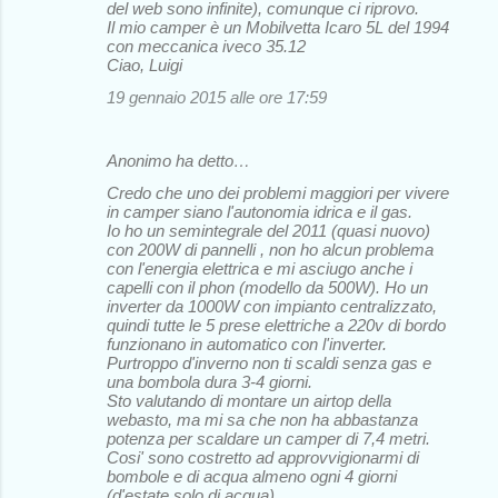
del web sono infinite), comunque ci riprovo.
Il mio camper è un Mobilvetta Icaro 5L del 1994
con meccanica iveco 35.12
Ciao, Luigi
19 gennaio 2015 alle ore 17:59
Anonimo ha detto…
Credo che uno dei problemi maggiori per vivere
in camper siano l'autonomia idrica e il gas.
Io ho un semintegrale del 2011 (quasi nuovo)
con 200W di pannelli , non ho alcun problema
con l'energia elettrica e mi asciugo anche i
capelli con il phon (modello da 500W). Ho un
inverter da 1000W con impianto centralizzato,
quindi tutte le 5 prese elettriche a 220v di bordo
funzionano in automatico con l'inverter.
Purtroppo d'inverno non ti scaldi senza gas e
una bombola dura 3-4 giorni.
Sto valutando di montare un airtop della
webasto, ma mi sa che non ha abbastanza
potenza per scaldare un camper di 7,4 metri.
Cosi' sono costretto ad approvvigionarmi di
bombole e di acqua almeno ogni 4 giorni
(d'estate solo di acqua).