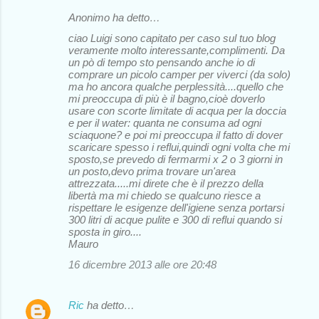
Anonimo ha detto…
ciao Luigi sono capitato per caso sul tuo blog
veramente molto interessante,complimenti. Da
un pò di tempo sto pensando anche io di
comprare un picolo camper per viverci (da solo)
ma ho ancora qualche perplessità....quello che
mi preoccupa di più è il bagno,cioè doverlo
usare con scorte limitate di acqua per la doccia
e per il water: quanta ne consuma ad ogni
sciaquone? e poi mi preoccupa il fatto di dover
scaricare spesso i reflui,quindi ogni volta che mi
sposto,se prevedo di fermarmi x 2 o 3 giorni in
un posto,devo prima trovare un'area
attrezzata.....mi direte che è il prezzo della
libertà ma mi chiedo se qualcuno riesce a
rispettare le esigenze dell'igiene senza portarsi
300 litri di acque pulite e 300 di reflui quando si
sposta in giro....
Mauro
16 dicembre 2013 alle ore 20:48
Ric
ha detto…