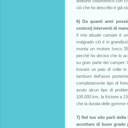
antifurto volumetrico con c
ciò che ho descritto è già s
6) Da quanti anni possi
costosi) interventi di ma
Il mio attuale camper è u
malgrado ciò è in grandis
monta un motore Iveco 35.
perché ho deciso che lo a
su gran parte dei camper: l
trovare un paio di volte in
tamburo dell'asse posterio
completamente tipo di fren
avuto alcun tipo di problem
100.000 km, la frizione a 13
che la durata delle gomme ri
7) Nel tuo sito parli dell
accettare di buon grado 