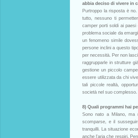
abbia deciso di vivere in 
Purtroppo la risposta è no
tutto, nessuno ti permett
camper porti soldi ai paesi 
problema sociale da emargina
un fenomeno simile dovess
persone inclini a questo ti
per necessità. Per non lasci
raggrupparle in strutture g
gestione un piccolo campegg
essere utilizzata da chi vive
tali piccole realtà, oppor
società nel suo complesso.
8) Quali programmi hai pe
Sono nato a Milano, ma no
scomparse, e il susseguirsi
tranquilli. La situazione ec
anche l'aria che respiri. Pe