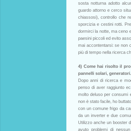
sosta notturna adotto alcu
guardo attorno e cerco situa
chiassosi), controllo che n
sporcizia e cestini rotti. P
dormirci la notte, ma ceno 
paesini piccoli ed evito ass
mai accontentarsi: se non c
più di tempo nella ricerca c
4) Come hai risolto il pr
pannelli solari, generatori.
Dopo anni di ricerca e mod
penso di aver raggiunto ecc
molto deluso per consumi e
non è stato facile, ho butta
con un comune frigo da cas
da un inverter e due comu
Utilizzo anche un booster 
avuto problemi di nessun