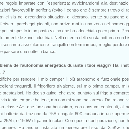
ne regole imparate con l'esperienza: avvicinandomi alla destinazi
zioni favorevoli in periferia (evito il centro che è sempre ritrovo di r
on ci sia nel circondario situazioni di degrado, scritte su panche e
referisco i parcheggi piccoli, non arrivo mai in una zona nel pomerigg
e poi mi sposto in un posto vicino che ho adocchiato poco prima. Predi
olutamente le zone industriali. Nella ricerca della sosta notturna non b
i sentiamo assolutamente tranquilli non fermiamoci, meglio perdere 
he passare una notte in bianco.
oblema dell'autonomia energetica durante i tuoi viaggi? Hai inst
..?
ifiche per rendere il mio camper il più autonomo e funzionale poss
ellenti traguardi. Il frigorifero trivalente, sul mio primo camper, mi
 prestazioni. Ho deciso quindi che avrei puntato sul frigo a compre
to via tanto tempo e batterie, ma non mi sono mai arreso. Da tre anni v
a classe A+, che funziona benissimo, con consumi contenuti, alim
ni batterie da trazione da 75Ah pagate 60€ cadauna in un superme
da 25Ah, e 150W di pannelli solari. Con questa configurazione, non 
 genere. Ho anche installato un generatore fisso da 2.5Kw, ch