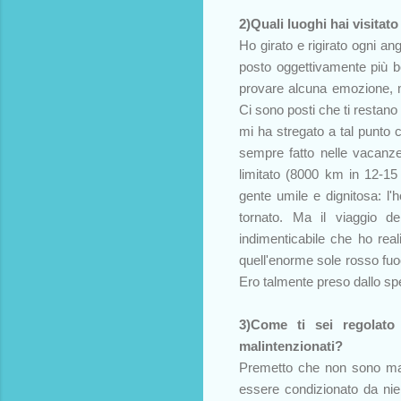
2)Quali luoghi hai visitat
Ho girato e rigirato ogni a
posto oggettivamente più bel
provare alcuna emozione, m
Ci sono posti che ti restano
mi ha stregato a tal punto 
sempre fatto nelle vacanze
limitato (8000 km in 12-15
gente umile e dignitosa: l'
tornato. Ma il viaggio d
indimenticabile che ho rea
quell'enorme sole rosso fuoc
Ero talmente preso dallo spe
3)Come ti sei regolato
malintenzionati?
Premetto che non sono mai
essere condizionato da nie