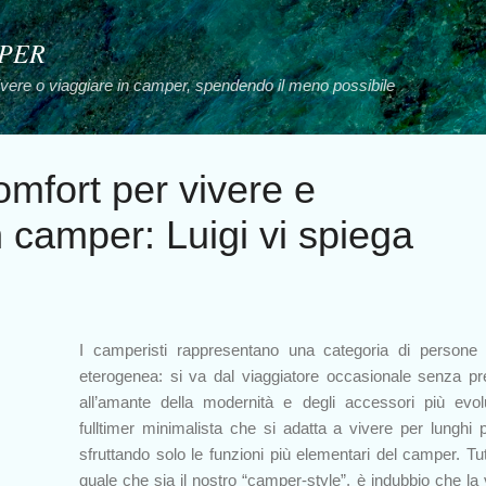
Passa ai contenuti principali
MPER
vivere o viaggiare in camper, spendendo il meno possibile
mfort per vivere e
n camper: Luigi vi spiega
I camperisti rappresentano una categoria di persone
eterogenea: si va dal viaggiatore occasionale senza pr
all’amante della modernità e degli accessori più evolu
fulltimer minimalista che si adatta a vivere per lunghi p
sfruttando solo le funzioni più elementari del camper. Tut
quale che sia il nostro “camper-style”, è indubbio che la v