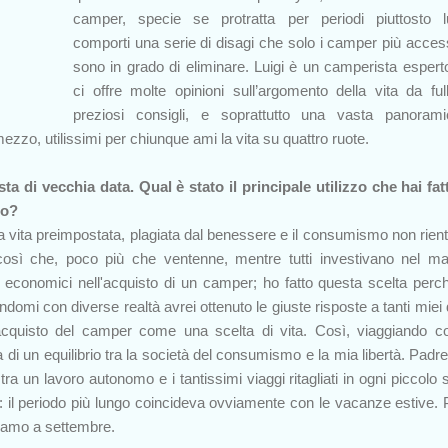
camper, specie se protratta per periodi piuttosto l
comporti una serie di disagi che solo i camper più access
sono in grado di eliminare. Luigi è un camperista espert
ci offre molte opinioni sull’argomento della vita da full
preziosi consigli, e soprattutto una vasta panoram
mezzo, utilissimi per chiunque ami la vita su quattro ruote.
ta di vecchia data. Qual è stato il principale utilizzo che hai fat
po?
vita preimpostata, plagiata dal benessere e il consumismo non rien
così che, poco più che ventenne, mentre tutti investivano nel ma
rzi economici nell'acquisto di un camper; ho fatto questa scelta perc
domi con diverse realtà avrei ottenuto le giuste risposte a tanti miei 
cquisto del camper come una scelta di vita. Così, viaggiando c
 di un equilibrio tra la società del consumismo e la mia libertà. Padre 
 tra un lavoro autonomo e i tantissimi viaggi ritagliati in ogni piccolo 
 il periodo più lungo coincideva ovviamente con le vacanze estive. 
vamo a settembre.