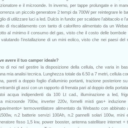
izionatore e il microonde. In inverno, per tappe prolungate e in ma
'occorrenza un piccolo generatore 2 tempi da 700W per reintegrare le bat
io di utilizzare luci a led. Dulcis in fundo: per scaldare l'abitacolo e l
nto di riscaldamento con tanto di calorifero alimentato da un Weba
otto al minimo il consumo del gas, visto che il costo delle bombole
lutando l'installazione di un mini eolico, visto che nei paesi del n
eve avere il tuo camper ideale?
 di noi nel gestire la disposizione della cellula, che varia in bas
una mia analisi tecnica. Lunghezza totale da 6.50 a 7 metri, cellula con
a, pareti a doppio foglio d'alluminio portanti, trazione posteriore su
entrambi gli assi con un rapporto di frenata pari al doppio della portat
toi acqua indipendenti da 100 Lt cad., illuminazione a led, frigo
 microonde 700w, inverter 220v, fornelli misti gas+ induzione
a pavimento+ termoventilatore alimentato da Webasto con abbinato
1500w, n.2 batterie servizi 100Ah, n.2 pannelli solari 100w, mini e
neratore fisso 1,5 kw, power booster, antenna satellitare internet + t