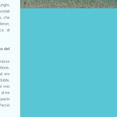
unghi,
oriati
o, che
timer,
ica di
to del
trasse
ttone,
hé ero
dubbi.
ol mio
di tre
spazio
Perciò