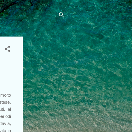
 molto
etese,
ti, al
eriodi
tavia,
ita in