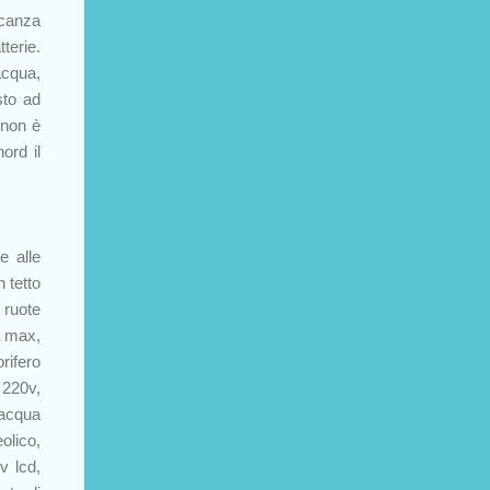
ncanza
terie.
'acqua,
sto ad
 non è
ord il
e alle
 tetto
 ruote
a max,
rifero
 220v,
 acqua
olico,
v lcd,