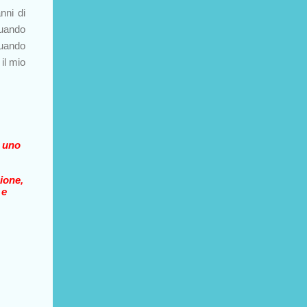
nni di
Quando
Quando
 il mio
a uno
ione,
 e