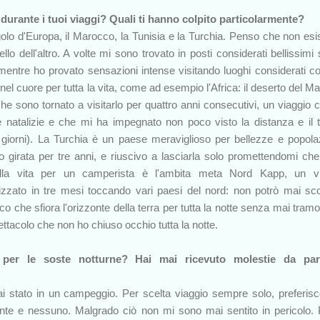
o durante i tuoi viaggi? Quali ti hanno colpito particolarmente?
ngolo d'Europa, il Marocco, la Tunisia e la Turchia. Penso che non esi
lo dell'altro. A volte mi sono trovato in posti considerati bellissimi
entre ho provato sensazioni intense visitando luoghi considerati c
 nel cuore per tutta la vita, come ad esempio l'Africa: il deserto del M
che sono tornato a visitarlo per quattro anni consecutivi, un viaggio 
 natalizie e che mi ha impegnato non poco visto la distanza e il
 giorni). La Turchia è un paese meraviglioso per bellezze e popola
ho girata per tre anni, e riuscivo a lasciarla solo promettendomi che
ella vita per un camperista è l'ambita meta Nord Kapp, un vi
lizzato in tre mesi toccando vari paesi del nord: non potrò mai sc
o che sfiora l'orizzonte della terra per tutta la notte senza mai tramo
ttacolo che non ho chiuso occhio tutta la notte.
 per le soste notturne? Hai mai ricevuto molestie da par
 stato in un campeggio. Per scelta viaggio sempre solo, preferis
nte e nessuno. Malgrado ciò non mi sono mai sentito in pericolo. 