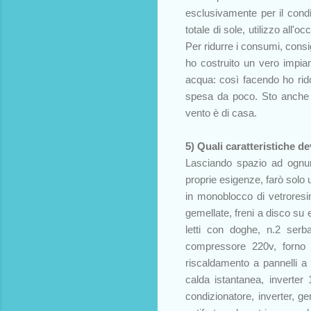
esclusivamente per il cond
totale di sole, utilizzo all
Per ridurre i consumi, consigl
ho costruito un vero impia
acqua: così facendo ho rid
spesa da poco. Sto anche va
vento è di casa.
5) Quali caratteristiche d
Lasciando spazio ad ognuno
proprie esigenze, farò solo 
in monoblocco di vetroresin
gemellate, freni a disco su 
letti con doghe, n.2 serba
compressore 220v, forno a
riscaldamento a pannelli 
calda istantanea, inverter 
condizionatore, inverter, ge