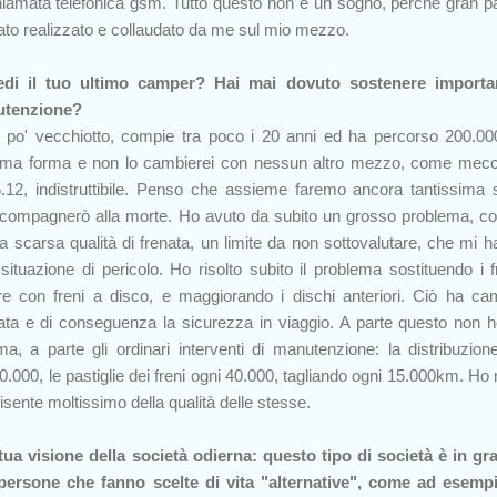
hiamata telefonica gsm. Tutto questo non è un sogno, perché gran pa
tato realizzato e collaudato da me sul mio mezzo.
edi il tuo ultimo camper? Hai mai dovuto sostenere importan
nutenzione?
n po' vecchiotto, compie tra poco i 20 anni ed ha percorso 200.0
sima forma e non lo cambierei con nessun altro mezzo, come mec
12, indistruttibile. Penso che assieme faremo ancora tantissima 
ccompagnerò alla morte. Ho avuto da subito un grosso problema, 
a scarsa qualità di frenata, un limite da non sottovalutare, che mi ha
 situazione di pericolo. Ho risolto subito il problema sostituendo i f
re con freni a disco, e maggiorando i dischi anteriori. Ciò ha ca
ata e di conseguenza la sicurezza in viaggio. A parte questo non 
a, a parte gli ordinari interventi di manutenzione: la distribuzion
0.000, le pastiglie dei freni ogni 40.000, tagliando ogni 15.000km. Ho 
sente moltissimo della qualità delle stesse.
a tua visione della società odierna: questo tipo di società è in gr
persone che fanno scelte di vita "alternative", come ad esemp