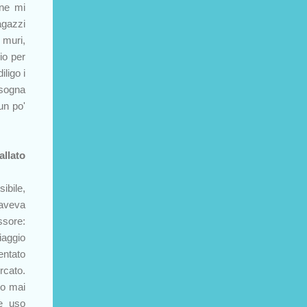
one mi
agazzi
 muri,
io per
ligo i
isogna
un po'
allato
ibile,
 aveva
ssore:
iaggio
entato
rcato.
ho mai
e uso