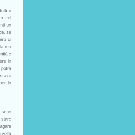
utti e
mo col
nti un
de, se
ero di
lta ma
nità e
ere in
 potrà
essero
per la
i sono
 stare
pagare
 volta