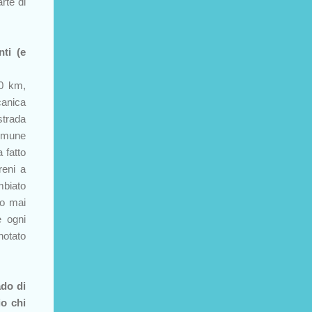
rte di
ti (e
00 km,
canica
strada
comune
 fatto
reni a
mbiato
ho mai
e ogni
notato
ado di
io chi