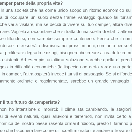
camper parte della propria vita?
. In una società che ha come unico scopo un ritorno economico su t
erà di occupare un suolo senza trarne vantaggi: quando fai turis
che vai a visitare, ma se decidi di vivere sul tuo camper, allora dive
re. Vaglielo a raccontare che si tratta di una scelta di vita! D'altron
e diffondersi, non sarebbe semplice contenerlo. Penso che il num
po di scelta crescerà a dismisura nei prossimi anni, non tanto per sce
ar proliferare degrado e disagi, bisognerebbe creare allora delle comu
ià esistenti. Ad esempio, un'ottima soluzione sarebbe quella di prend
io in difficoltà economiche (fattispecie non certo rara): una parte
 in camper, l'altra ospiterà invece i turisti di passaggio. Se si diffond
tunamente ordinate e regolamentate, sarebbe un grande vantaggio 
r il tuo futuro da camperista?
n ho intenzione di morirci: il clima sta cambiando, le stagion
 di eventi naturali, quali alluvioni e terremoti, non invita certo a
onomica del nostro paese rasenta ormai il ridicolo, presto ti faranno 
nso che bisognerà fare come gli uccelli migratori, e andare a trovare di