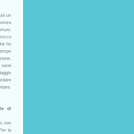
sta un
 senza
omuni.
arocco
che ho
 tempo
zione,
 sarei
aggio
ordare
ntare.
te di
co non
Per la