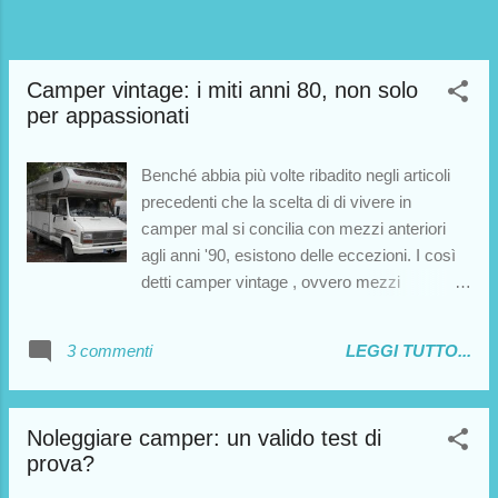
Camper vintage: i miti anni 80, non solo
per appassionati
Benché abbia più volte ribadito negli articoli
precedenti che la scelta di di vivere in
camper mal si concilia con mezzi anteriori
agli anni '90, esistono delle eccezioni. I così
detti camper vintage , ovvero mezzi
immatricolati per lo più durante gli anni '80,
possono rivelare delle piacevoli sorprese. Al
3 commenti
LEGGI TUTTO...
di là della passione per il vintage, che renderà
il design di questi mezzi davvero irresistibile
per gli amatori, è da far presente che mezzi
Noleggiare camper: un valido test di
di fascia alta (come l'Hymer della foto)
prova?
possono rivelarsi tutt'ora solidi compagni di
viaggio. Ricordiamo inoltre che i mezzi