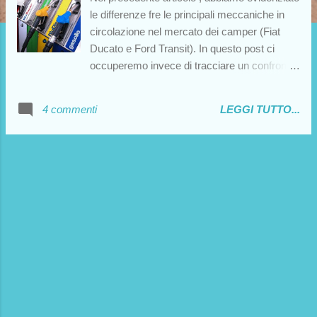
le differenze fre le principali meccaniche in
circolazione nel mercato dei camper (Fiat
Ducato e Ford Transit). In questo post ci
occuperemo invece di tracciare un confronto
fra i vari tipi di alimentazione del motore, in
modo da aiutare i lettori a districarsi fra pregi
4 commenti
LEGGI TUTTO...
e difetti di ognuno. La stragrande
maggioranza dei camper in circolazione
dispone di un motore diesel aspirato (nei
modelli più vecchi) o turbodiesel. Dunque, è
necessario prima di tutto operare un
confronto fra queste due categorie. Vediamo
in dettaglio pregi e difetti. Da un lato, è
indubbio che il Turbo Diesel , oltre ad
assicurare maggiori prestazioni (aspetto non
da poco, considerando il peso del camper),
garantisce consumi più contenuti a parità di
potenza .