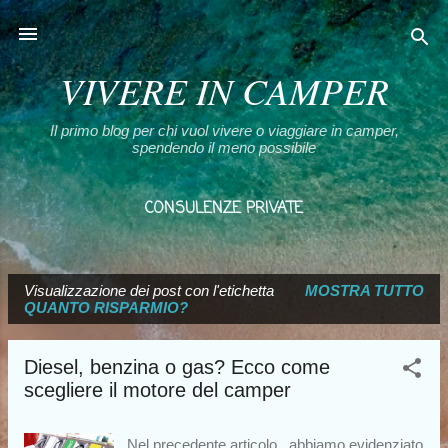
Passa ai contenuti principali
VIVERE IN CAMPER
Il primo blog per chi vuol vivere o viaggiare in camper,
spendendo il meno possibile
CONSULENZE PRIVATE
CHI SONO E LA MIA SCELTA
ALTRO…
Visualizzazione dei post con l'etichetta
I MIEI LIBRI
MOSTRA TUTTO
P
QUANTO RISPARMIO?
o
s
Diesel, benzina o gas? Ecco come
t
scegliere il motore del camper
Nel precedente articolo , abbiamo evidenziato