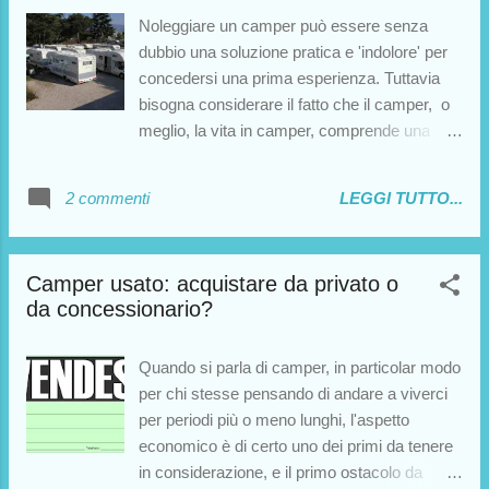
ultraventennali godono di una serie di benefici
Noleggiare un camper può essere senza
, a patto che il veicolo in questione abbia
dubbio una soluzione pratica e 'indolore' per
avuto la certificazione di "veicolo di interesse
concedersi una prima esperienza. Tuttavia
storico". Di questo riconoscimento si occupa
bisogna considerare il fatto che il camper, o
il Rivars, Registro Italiano dei Veicoli Abitativi
meglio, la vita in camper, comprende una
Ricreazionali Storici.
serie di problematiche con cui è necessario
prendere confidenza; in tal senso il noleggio
2 commenti
LEGGI TUTTO...
potrebbe non essere una scelta
particolarmente azzeccata, in quanto
potrebbe fornirci un quadro forviante di cosa
Camper usato: acquistare da privato o
realmente può significare per noi vivere in
da concessionario?
camper. Torniamo su questo punto alla fine
del post. Vediamo ora alcuni aspetti pratici ed
economici del noleggiare un camper. Prima di
Quando si parla di camper, in particolar modo
tutto, è possibile sfruttare internet per
per chi stesse pensando di andare a viverci
verificare il catalogo della disponibilità mezzi,
per periodi più o meno lunghi, l'aspetto
con relativi prezzi, ed eventualmente
economico è di certo uno dei primi da tenere
effettuare la prenotazioni on-line. Ovviamente
in considerazione, e il primo ostacolo da