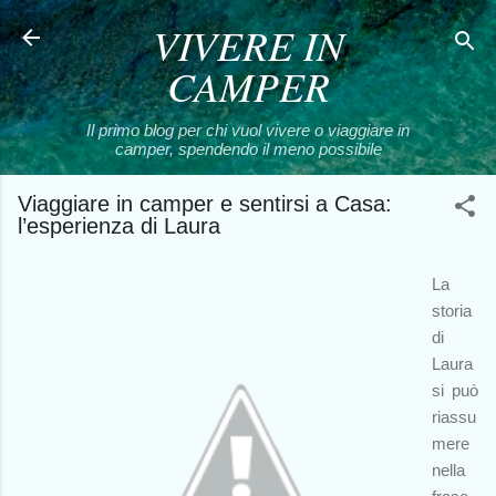
VIVERE IN
Passa ai contenuti principali
CAMPER
Il primo blog per chi vuol vivere o viaggiare in
camper, spendendo il meno possibile
Viaggiare in camper e sentirsi a Casa:
l’esperienza di Laura
La
storia
di
Laura
si può
riassu
mere
nella