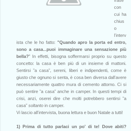
frase
con
cui ha
chius
o
l'interv
ista che le ho fatto:
"Quando apro la porta ed entro,
sono a casa...puoi immaginare una sensazione più
bella?
” In effetti, bisogna soffermarsi proprio su questo
concetto: la casa è ben più di un insieme di mattoni.
Sentirsi "a casa", sereni, liberi e indipendenti, come è
giusto che ognuno si senta, è cosa ben diversa dall'avere
necessariamente quattro mura di cemento attorno. Ci si
può sentire "a casa" anche in camper. In questi tempi di
crisi, anzi, oserei dire che molti potrebbero sentirsi "a
casa"
soltanto
in camper.
Vi lascio all'intervista, buona lettura e buon Natale a tutti!
1) Prima di tutto parlaci un po' di te! Dove abiti?