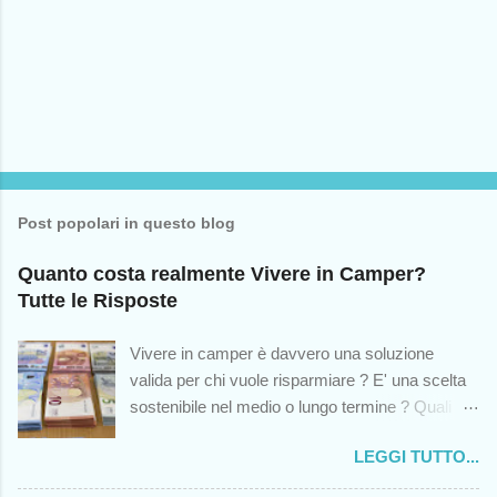
m
m
e
n
t
o
Post popolari in questo blog
Quanto costa realmente Vivere in Camper?
Tutte le Risposte
Vivere in camper è davvero una soluzione
valida per chi vuole risparmiare ? E' una scelta
sostenibile nel medio o lungo termine ? Quali
sono le spese impreviste cui andremo incontro?
LEGGI TUTTO...
Queste sono solo alcuni dei dubbi che colgono -
o dovrebbero cogliere - chiunque abbia mai