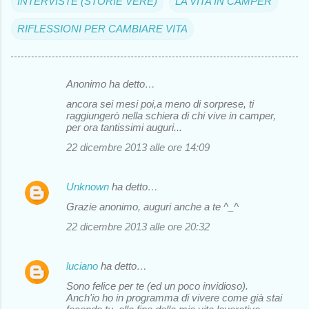
INTERVISTE (STORIE VERE)
LA VITA IN CAMPER
RIFLESSIONI PER CAMBIARE VITA
Anonimo ha detto…
C
ancora sei mesi poi,a meno di sorprese, ti
o
raggiungerò nella schiera di chi vive in camper,
per ora tantissimi auguri...
m
22 dicembre 2013 alle ore 14:09
m
e
Unknown
ha detto…
n
Grazie anonimo, auguri anche a te ^_^
t
i
22 dicembre 2013 alle ore 20:32
luciano
ha detto…
Sono felice per te (ed un poco invidioso).
Anch'io ho in programma di vivere come già stai