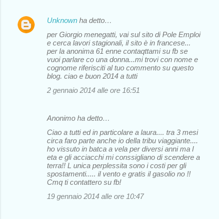
Unknown
ha detto…
per Giorgio menegatti, vai sul sito di Pole Emploi
e cerca lavori stagionali, il sito è in francese...
per la anonima 61 enne contaqttami su fb se
vuoi parlare co una donna...mi trovi con nome e
cognome riferisciti al tuo commento su questo
blog. ciao e buon 2014 a tutti
2 gennaio 2014 alle ore 16:51
Anonimo ha detto…
Ciao a tutti ed in particolare a laura.... tra 3 mesi
circa faro parte anche io della tribu viaggiante....
ho vissuto in batca a vela per diversi anni ma l
eta e gli acciacchi mi conssigliano di scendere a
terra!! L unica perplessita sono i costi per gli
spostamenti..... il vento e gratis il gasolio no !!
Cmq ti contattero su fb!
19 gennaio 2014 alle ore 10:47