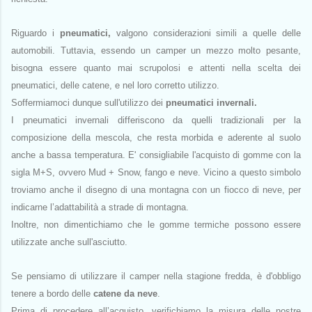
Riguardo i
pneumatici,
valgono considerazioni simili a quelle delle
automobili. Tuttavia, essendo un camper un mezzo molto pesante,
bisogna essere quanto mai scrupolosi e attenti nella scelta dei
pneumatici, delle catene, e nel loro corretto utilizzo.
Soffermiamoci dunque sull'utilizzo dei
pneumatici invernali.
I pneumatici invernali differiscono da quelli tradizionali per la
composizione della mescola, che resta morbida e aderente al suolo
anche a bassa temperatura. E' consigliabile l'acquisto di gomme con la
sigla M+S, ovvero Mud + Snow, fango e neve. Vicino a questo simbolo
troviamo anche il disegno di una montagna con un fiocco di neve, per
indicarne l’adattabilità a strade di montagna.
Inoltre, non dimentichiamo che le gomme termiche possono essere
utilizzate anche sull'asciutto.
Se pensiamo di utilizzare il camper nella stagione fredda, è d'obbligo
tenere a bordo delle
catene da neve
.
Prima di procedere all’acquisto, verifichiamo la misura delle nostre