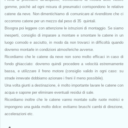
gomme, poichè ad ogni misura di pneumatici corrispondono le relative
catene da neve. Non dimentichiamo di comunicare al rivenditore che ci
occorrono catene per un mezzo dal peso di 35 quintali.
Bisogna poi leggere con attenzione le istruzioni di montaggio. Se siamo
inesperti, consiglio di imparare a montare e smontare le catene in un
luogo comodo e asciutto, in modo da non trovarci in difficoltà quando
dovremo montarle in condizioni atmosferiche avverse.
Ricordiamo che le catene da neve non sono molto efficaci in caso di
fondo ghiacciato: dovremo quindi procedere a velocità estremamente
bassa, e utilizzare il freno motore (consiglio valido in ogni caso: su
strade innevate dobbiamo azionare i freni il meno possibile).
Una volta giunti a destinazione, è molto importante lavare le catene con
acqua e sapone per eliminare eventuali residui di sale.
Ricordiamo inoltre che le catene vanno montate sulle ruote motrici e
impongono una guida molto dolce: evitiamo bruschi cambi di direzione,
accelerazioni etc.