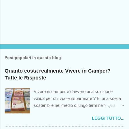
m
m
e
n
t
o
Post popolari in questo blog
Quanto costa realmente Vivere in Camper?
Tutte le Risposte
Vivere in camper è davvero una soluzione
valida per chi vuole risparmiare ? E' una scelta
sostenibile nel medio o lungo termine ? Quali
sono le spese impreviste cui andremo incontro?
LEGGI TUTTO...
Queste sono solo alcuni dei dubbi che colgono -
o dovrebbero cogliere - chiunque abbia mai