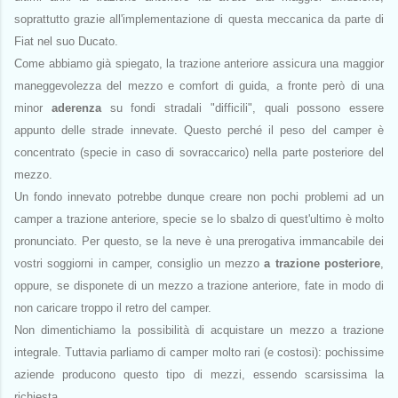
soprattutto grazie all'implementazione di questa meccanica da parte di
Fiat nel suo Ducato.
Come abbiamo già spiegato, la trazione anteriore assicura una maggior
maneggevolezza del mezzo e comfort di guida, a fronte però di una
minor
aderenza
su fondi stradali "difficili", quali possono essere
appunto delle strade innevate.
Questo perché il peso del camper è
concentrato (specie in caso di sovraccarico) nella parte posteriore del
mezzo.
Un fondo innevato potrebbe dunque creare non pochi problemi ad un
camper a trazione anteriore, specie se lo sbalzo di quest'ultimo è molto
pronunciato. Per questo, se la neve è una prerogativa immancabile dei
vostri soggiorni in camper, consiglio un mezzo
a trazione posteriore
,
oppure, se disponete di un mezzo a trazione anteriore, fate in modo di
non caricare troppo il retro del camper.
Non dimentichiamo la possibilità di acquistare un mezzo a trazione
integrale. Tuttavia parliamo di camper molto rari (e costosi): pochissime
aziende producono questo tipo di mezzi, essendo scarsissima la
richiesta.