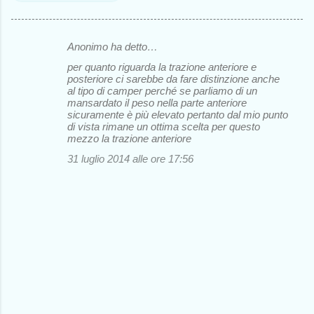
Anonimo ha detto…
C
per quanto riguarda la trazione anteriore e
o
posteriore ci sarebbe da fare distinzione anche
al tipo di camper perché se parliamo di un
m
mansardato il peso nella parte anteriore
m
sicuramente è più elevato pertanto dal mio punto
di vista rimane un ottima scelta per questo
e
mezzo la trazione anteriore
n
31 luglio 2014 alle ore 17:56
t
i