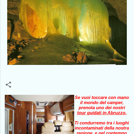
Se vuoi toccare con mano
il mondo del camper,
prenota uno dei nostri
tour guidati in Abruzzo
.
Ti condurremo tra i luoghi
incontaminati della nostra
regione, e nel contempo