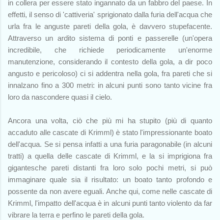
in collera per essere stato ingannato da un fabbro del paese. In
effetti, il senso di 'cattiveria' sprigionato dalla furia dell'acqua che
urla fra le anguste pareti della gola, è davvero stupefacente.
Attraverso un ardito sistema di ponti e passerelle (un'opera
incredibile, che richiede periodicamente un'enorme
manutenzione, considerando il contesto della gola, a dir poco
angusto e pericoloso) ci si addentra nella gola, fra pareti che si
innalzano fino a 300 metri: in alcuni punti sono tanto vicine fra
loro da nascondere quasi il cielo.
Ancora una volta, ciò che più mi ha stupito (più di quanto
accaduto alle cascate di Krimml) è stato l'impressionante boato
dell'acqua. Se si pensa infatti a una furia paragonabile (in alcuni
tratti) a quella delle cascate di Krimml, e la si imprigiona fra
gigantesche pareti distanti fra loro solo pochi metri, si può
immaginare quale sia il risultato: un boato tanto profondo e
possente da non avere eguali. Anche qui, come nelle cascate di
Krimml, l'impatto dell'acqua è in alcuni punti tanto violento da far
vibrare la terra e perfino le pareti della gola.