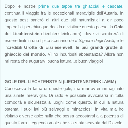
Dopo le nostre
prime due tappe tra ghiacciai e cascate
,
continua il viaggio fra le eccezionali meraviglie dell'Austria. In
questo post parlerò di altri due siti naturalistici a dir poco
imperdibili per chiunque decida di visitare questo paese: la
Gola
del Liechtenstein
(Liechtensteinklamm), dove vi sembrerà di
essere finiti in uno tipico scenario de
Il Signore degli Anelli
, e le
incredibili
Grotte di Eisriesenwelt
,
le più grandi grotte di
ghiaccio del mondo
. Vi ho incuriositi abbastanza? Allora non
mi resta che augurarvi buona lettura...e buon viaggio!
GOLE DEL LIECHTENSTEIN (LIECHTENSTEINKLAMM)
Conoscevo la fama di queste gole, ma mai avrei immaginato
una simile meraviglia. Di rado è possibile avvicinarsi in tutta
comodità e sicurezza a luoghi come questo, in cui la natura
ostenta i suoi lati più selvaggi e minacciosi. In vita mia ho
visitato diverse gole: nulla che possa accostarsi alla potenza di
questa forra. Leggenda vuole che sia stata scavata dal Diavolo,